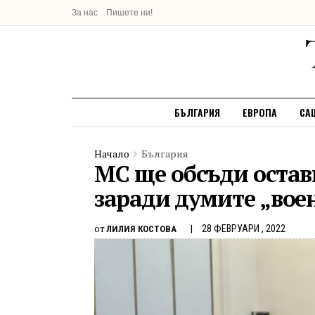
За нас
Пишете ни!
БЪЛГАРИЯ
ЕВРОПА
СА
Начало
България
МС ще обсъди остав
заради думите „вое
от
28 ФЕВРУАРИ , 2022
ЛИЛИЯ КОСТОВА