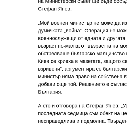
на Министерски съвет ще бъде обсъд
Стефан Янев.
„Мой военен министър не може да из
думичката „война“. Операция не може
военнослужещи от едната и другата с
възраст по-малка от възрастта на мо
обстрелваше българско малцинство в
Киев се криеха в мазетата, защото с
взривени“, аргументира се българск
министър няма право на собствена в
добави още той. Решението е съглас
България.
А ето и отговора на Стефан Янев: „
последната седмица съм обект на це
несправедлива и подмолна. Твърден