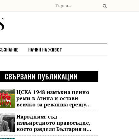
СЪЗНАНИЕ
НАЧИН НА ЖИВОТ
СВЪРЗАНИ ПУБЛИКАЦИИ
ЦСКА 1948 измъкна ценно
реми в Атина и остави
всичко за реванша срещу
Панатинайкос
Народният съд –
извънредното правосъдие,
което разделя България и
днес