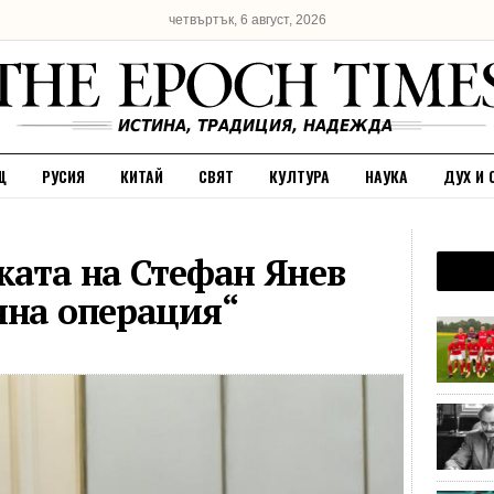
четвъртък, 6 август, 2026
Щ
РУСИЯ
КИТАЙ
СВЯТ
КУЛТУРА
НАУКА
ДУХ И 
ката на Стефан Янев
нна операция“