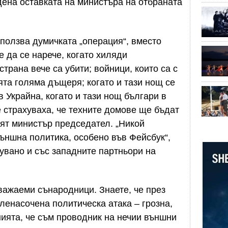
ена оставката на министъра на отбраната
ползва думичката „операция“, вместо
 да се нарече, когато хиляди
трана вече са убити; войници, които са с
ята голяма дъщеря; когато и тази нощ се
 Украйна, когато и тази нощ българи в
е страхуваха, че техните домове ще бъдат
ият министър председател. „Никой
ъншна политика, особено във Фейсбук“,
увано и със западните партньори на
Уважаеми сънародници. Знаете, че през
ленасочена политическа атака – грозна,
ията, че съм проводник на нечии външни