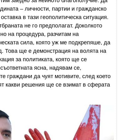
тим заедно за нейното благополучие. Да
дината – личности, партии и гражданско
оставка в тази геополитическа ситуация.
тбраната не го предполагат. Доколкото
ено на процедура, разчитам на
ческата сила, която уж ме подкрепяше, да
. Това ще е демонстрация на волята на
ация за политиката, която ще се
съответната ясна, надявам се,
те граждани да чуят мотивите, след което
ят какви решения ще се взимат в сферата