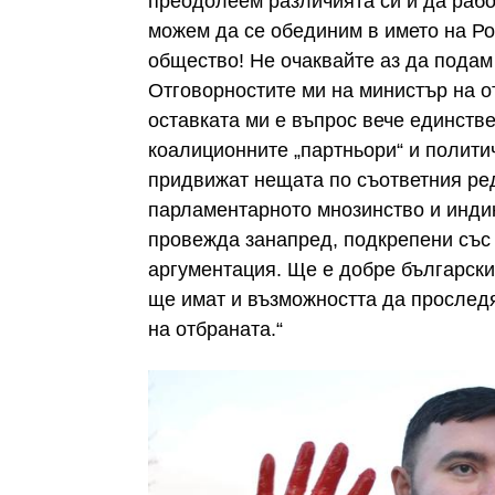
преодолеем различията си и да рабо
можем да се обединим в името на Ро
общество! Не очаквайте аз да подам 
Отговорностите ми на министър на о
оставката ми е въпрос вече единств
коалиционните „партньори“ и полити
придвижат нещата по съответния ред
парламентарното мнозинство и индик
провежда занапред, подкрепени със 
аргументация. Ще е добре български
ще имат и възможността да прослед
на отбраната.“