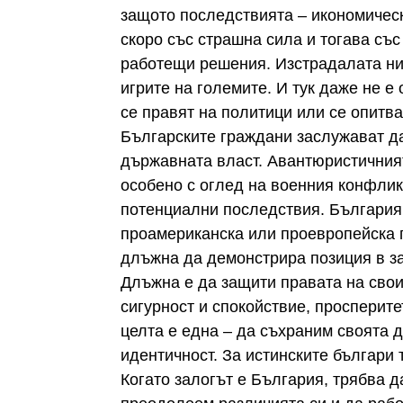
защото последствията – икономическ
скоро със страшна сила и тогава със
работещи решения. Изстрадалата ни
игрите на големите. И тук даже не е
се правят на политици или се опитва
Българските граждани заслужават д
държавната власт. Авантюристичният
особено с оглед на военния конфлик
потенциални последствия. България
проамериканска или проевропейска п
длъжна да демонстрира позиция в з
Длъжна е да защити правата на свои
сигурност и спокойствие, просперит
целта е една – да съхраним своята 
идентичност. За истинските българи
Когато залогът е България, трябва 