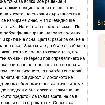
на точка за всяко мое решение и
ългарският национален интерес – това,
та ни и което ще съхрани държавността в
о се намираме днес. А тя очевидно ще
та е така. Истината не е много важна. По-
о е добре финансирана, направо подменя
 и критици е ясна. Целта, разбира се, не е
нален план. Задачата е да бъде освободен
якой, който е по-, да го кажем така, по-
етни външни интереси при определянето на
, включително по отношение на военната
 там. Реализирането на подобен сценарий,
алната ни сигурност. И доколкото не
 дълбоко обезпокоителна хаотичност и как
 да споделя с българските граждани, че
 които предстои да бъдат взети, не са в
опасни са за страната ни. Опасни са,