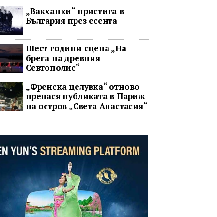
два ключови строителни
„Вакханки“ пристига в
проекта
България през есента
Шест години сцена „На
брега на древния
Севтополис“
„Френска целувка“ отново
пренася публиката в Париж
на остров „Света Анастасия“