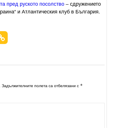
та пред руското посолство
– сдружението
краина“ и Атлантическия клуб в България.
*
.
Задължителните полета са отбелязани с