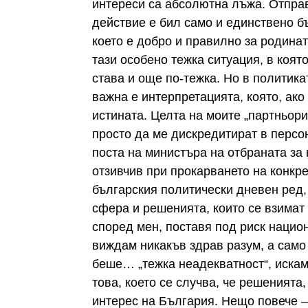
интереси са абсолютна лъжа. Отправ
действие е бил само и единствено б
което е добро и правилно за родина
тази особено тежка ситуация, в коят
става и още по-тежка. Но в политика
важна е интерпретацията, която, ак
истината. Целта на моите „партньори“
просто да ме дискредитират в персо
поста на министъра на отбраната за н
отзивчив при прокарването на конкр
българския политически дневен ред
сфера и решенията, които се взимат
според мен, поставя под риск национ
виждам никакъв здрав разум, а само
беше… „тежка неадекватност“, искам
това, което се случва, че решенията,
интерес на България. Нещо повече – 