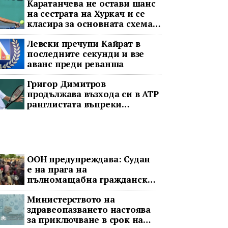
Каратанчева не остави шанс
на сестрата на Хуркач и се
класира за основната схема
във Варшава
Левски пречупи Кайрат в
последните секунди и взе
аванс преди реванша
Григор Димитров
продължава възхода си в ATP
ранглистата въпреки
принудителната пауза
ООН предупреждава: Судан
е на прага на
пълномащабна гражданска
война
Министерството на
здравеопазването настоява
за приключване в срок на