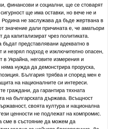
и, финансови и социални, ще се стоварят
 сигурност ще има оставки, но вече не и
 Родина не заслужава да бъде жертвана в
 от значение дали причината е, че аматьори
т да капитализират чрез политиката.
а бъдат представлявани адекватно в
 и незрял подход е изключително опасен,
т в Украйна, неговите измерения и
 няма нужда да демонстрира проруска,
озиция. България трябва и според мен е
ащита на националните си интереси.
те граждани, да гарантира тяхната
ета на българската държава. Всъщност
държавност, своята култура и национална
 тези ценности не подлежат на компромис.
да сме в състояние да можем да