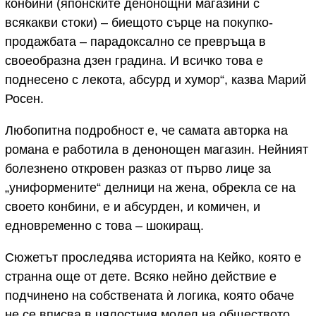
конбини (японските денонощни магазини с
всякакви стоки) – биещото сърце на покупко-
продажбата – парадоксално се превръща в
своеобразна дзен градина. И всичко това е
поднесено с лекота, абсурд и хумор“, казва Марий
Росен.
Любопитна подробност е, че самата авторка на
романа е работила в денонощен магазин. Нейният
болезнено откровен разказ от първо лице за
„униформените“ делници на жена, обрекла се на
своето конбини, е и абсурден, и комичен, и
едновременно с това – шокиращ.
Сюжетът проследява историята на Кейко, която е
странна още от дете. Всяко нейно действие е
подчинено на собствената ѝ логика, която обаче
не се вписва в цялостния модел на обществото,