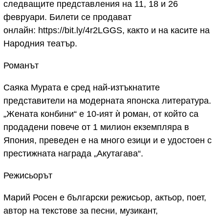
следващите представления на 11, 18 и 26
февруари. Билети се продават
онлайн: https://bit.ly/4r2LGGS, както и на касите на
Народния театър.
Романът
Саяка Мурата е сред най-изтъкнатите
представители на модерната японска литература.
„Жената конбини“ е 10-ият ѝ роман, от който са
продадени повече от 1 милион екземпляра в
Япония, преведен е на много езици и е удостоен с
престижната награда „Акутагава“.
Режисьорът
Марий Росен е български режисьор, актьор, поет,
автор на текстове за песни, музикант,