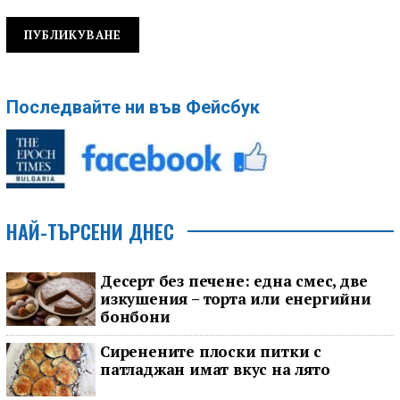
Последвайте ни във Фейсбук
НАЙ-ТЪРСЕНИ ДНЕС
Десерт без печене: една смес, две
изкушения – торта или енергийни
бонбони
Сиренените плоски питки с
патладжан имат вкус на лято