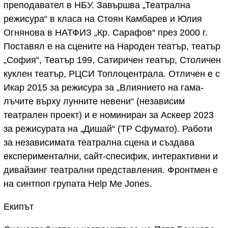
преподавател в НБУ. Завършва „Театрална
режисура“ в класа на Стоян Камбарев и Юлия
Огнянова в НАТФИЗ „Кр. Сарафов“ през 2000 г.
Поставял е на сцените на Народен театър, театър
„София“, Театър 199, Сатиричен театър, Столичен
куклен театър, РЦСИ Топлоцентрала. Отличен е с
Икар 2015 за режисура за „Влиянието на гама-
лъчите върху лунните невени“ (независим
театрален проект) и е номиниран за Аскеер 2023
за режисурата на „Дишай“ (ТР Сфумато). Работи
за независимата театрална сцена и създава
експериментални, сайт-спесифик, интерактивни и
дивайзинг театрални представления. Фронтмен е
на синтпоп групата Help Me Jones.
Екипът