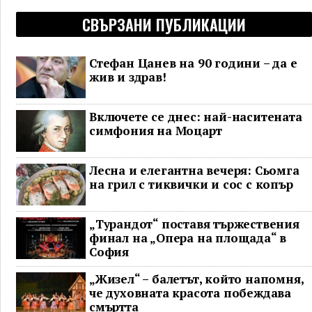
СВЪРЗАНИ ПУБЛИКАЦИИ
Стефан Цанев на 90 години – да е
жив и здрав!
Включете се днес: най-наситената
симфония на Моцарт
Лесна и елегантна вечеря: Сьомга
на грил с тиквички и сос с копър
„Турандот“ поставя тържествения
финал на „Опера на площада“ в
София
„Жизел“ – балетът, който напомня,
че духовната красота побеждава
смъртта