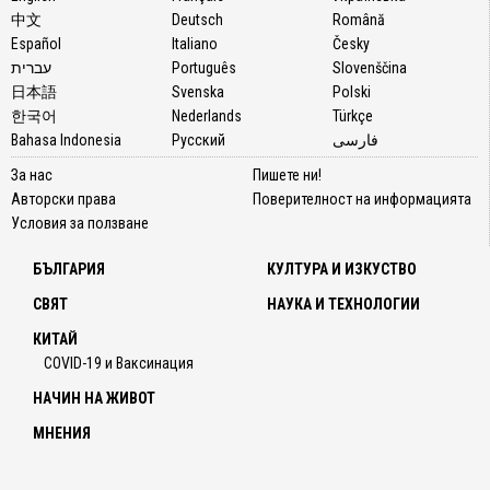
中文
Deutsch
Română
Español
Italiano
Česky
עברית
Português
Slovenščina
日本語
Svenska
Polski
한국어
Nederlands
Türkçe
Bahasa Indonesia
Русский
فارسی
За нас
Пишете ни!
Авторски права
Поверителност на информацията
Условия за ползване
БЪЛГАРИЯ
КУЛТУРА И ИЗКУСТВО
СВЯТ
НАУКА И ТЕХНОЛОГИИ
КИТАЙ
COVID-19 и Ваксинация
НАЧИН НА ЖИВОТ
МНЕНИЯ