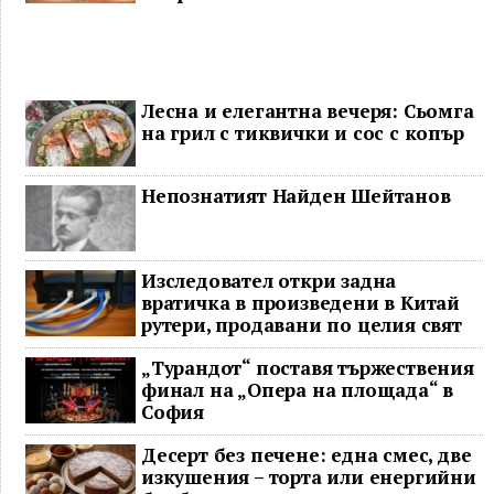
Лесна и елегантна вечеря: Сьомга
на грил с тиквички и сос с копър
Непознатият Найден Шейтанов
Изследовател откри задна
вратичка в произведени в Китай
рутери, продавани по целия свят
„Турандот“ поставя тържествения
финал на „Опера на площада“ в
София
Десерт без печене: една смес, две
изкушения – торта или енергийни