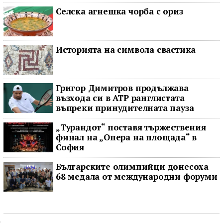
Селска агнешка чорба с ориз
Историята на символа свастика
Григор Димитров продължава
възхода си в ATP ранглистата
въпреки принудителната пауза
„Турандот“ поставя тържествения
финал на „Опера на площада“ в
София
Българските олимпийци донесоха
68 медала от международни форуми