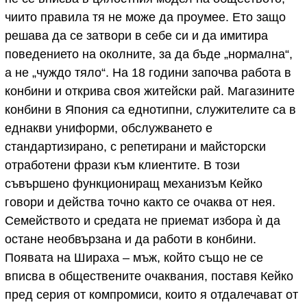
чиито правила тя не може да проумее. Ето защо
решава да се затвори в себе си и да имитира
поведението на околните, за да бъде „нормална“,
а не „чуждо тяло“. На 18 години започва работа в
конбини и открива своя житейски рай. Магазините
конбини в Япония са еднотипни, служителите са в
еднакви униформи, обслужването е
стандартизирано, с репетирани и майсторски
отработени фрази към клиентите. В този
съвършено функциониращ механизъм Кейко
говори и действа точно както се очаква от нея.
Семейството и средата не приемат избора ѝ да
остане необвързана и да работи в конбини.
Появата на Шираха – мъж, който също не се
вписва в обществените очаквания, поставя Кейко
пред серия от компромиси, които я отдалечават от