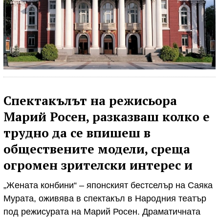
Спектакълът на режисьора
Марий Росен, разказваш колко е
трудно да се впишеш в
обществените модели, среща
огромен зрителски интерес и
„Жената конбини“ – японският бестселър на Саяка
Мурата, оживява в спектакъл в Народния театър
под режисурата на Марий Росен. Драматичната