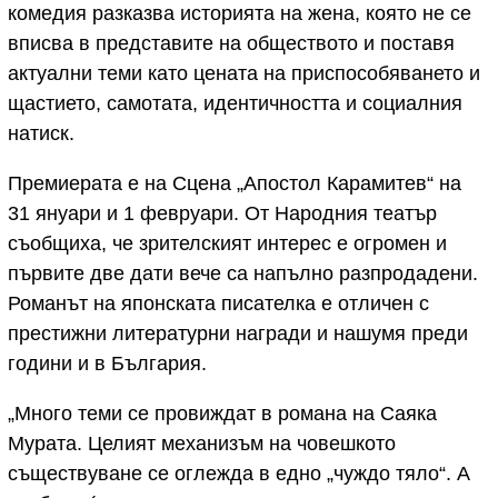
комедия разказва историята на жена, която не се
вписва в представите на обществото и поставя
актуални теми като цената на приспособяването и
щастието, самотата, идентичността и социалния
натиск.
Премиерата е на Сцена „Апостол Карамитев“ на
31 януари и 1 февруари. От Народния театър
съобщиха, че зрителският интерес е огромен и
първите две дати вече са напълно разпродадени.
Романът на японската писателка е отличен с
престижни литературни награди и нашумя преди
години и в България.
„Много теми се провиждат в романа на Саяка
Мурата. Целият механизъм на човешкото
съществуване се оглежда в едно „чуждо тяло“. А