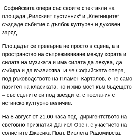
Софийската опера със своите спектакли на
площада „Рилският пустинник“ и „Клетниците“
създаде събитие с дълбок културен и духовен
заряд.
Площадът се превърна не просто в сцена, а в
пространство на съпреживяване между хората и
силата на музиката и има силата да лекува, да
събира и да възвисява. И че Софийската опера,
под ръководството на Пламен Карталов, е не само
пазител на класиката, но и жив мост към бъдещето
– със сцените си под звездите, с послания с
истинско културно величие.
На 8 август от 21.00 часа под диригентството на
световно признатия Даниел Орен, с участието на
солистите Джесика Прат, Виолета Радомирска,