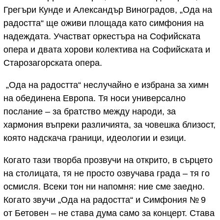
Грегъри Кунде и Александър Виноградов, „Ода на
радостта“ ще оживи площада като симфония на
надеждата. Участват оркестъра на Софийската
опера и двата хорови колектива на Софийската и
Старозагорската опера.
„Ода на радостта“ неслучайно е избрана за химн
на обединена Европа. Тя носи универсално
послание – за братство между народи, за
хармония въпреки различията, за човешка близост,
която надскача граници, идеологии и езици.
Когато тази творба прозвучи на открито, в сърцето
на столицата, тя не просто озвучава града – тя го
осмисля. Всеки тон ни напомня: ние сме заедно.
Когато звучи „Ода на радостта“ и Симфония № 9
от Бетовен – не става дума само за концерт. Става