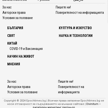
За нас
Пишете ни!
Авторски права
Поверителност на информацията
Условия за ползване
БЪЛГАРИЯ
КУЛТУРА И ИЗКУСТВО
СВЯТ
НАУКА И ТЕХНОЛОГИИ
КИТАЙ
COVID-19 и Ваксинация
НАЧИН НА ЖИВОТ
МНЕНИЯ
За нас
Пишете ни!
Авторски права
Поверителност на
Условия за ползване
информацията
Copyright © 2024 Epochtimes.bg | Всички права запазени Epochtimes.bg не
носи отговорност за съдържанието на външни сайтове |
Divinitum –
дигитален маркетинг партньор
.