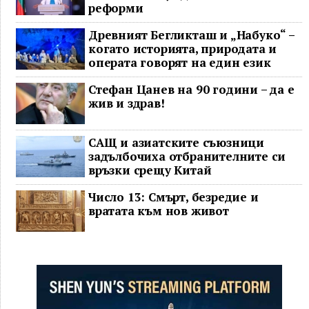
реформи
Древният Бегликташ и „Набуко“ –
когато историята, природата и
операта говорят на един език
Стефан Цанев на 90 години – да е
жив и здрав!
САЩ и азиатските съюзници
задълбочиха отбранителните си
връзки срещу Китай
Число 13: Смърт, безредие и
вратата към нов живот