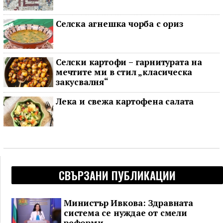
Селска агнешка чорба с ориз
Селски картофи – гарнитурата на
мечтите ми в стил „класическа
закусвалня“
Лека и свежа картофена салата
СВЪРЗАНИ ПУБЛИКАЦИИ
Министър Ивкова: Здравната
система се нуждае от смели
реформи