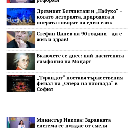
Древният Бегликташ и „Набуко“ –
когато историята, природата и
операта говорят на един език
Стефан Цанев на 90 години – да е
жив и здрав!
Включете се днес: най-наситената
симфония на Моцарт
„Турандот“ поставя тържествения
финал на „Опера на площада“ в
София
Министър Ивкова: Здравната
система се нуждае от смели