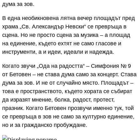
дума за зов.
В една необикновена лятна вечер площадът пред
храма „Св. Александър Невски“ се превръща в
сцена. Но не просто сцена за музика – а площад
на единение, където ехтят не само гласове и
инструменти, а и идеи, идеали и надежда.
Когато звучи „Ода на радостта“ – Симфония № 9
от Бетовен – не става дума само за концерт. Става
дума за зов. И не от случайно място. Площадът –
това е пространството, където хората се събират
да изразят мнение, болка, радост, протест,
празник. Когато Бетовен прозвучи именно тук, той
се превръща в зов не само за културно единение,
но и за гражданско пробуждане.