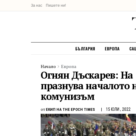
За нас
Пишете ни!
БЪЛГАРИЯ
ЕВРОПА
СА
Начало
Европа
Огнян Дъскарев: На
празнува началото 
комунизъм
от
15 ЮЛИ , 2022
ЕКИП НА THE EPOCH TIMES