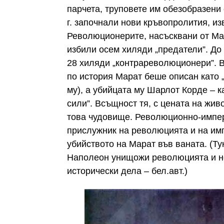
парчета, труповете им обезобразени
г. започнали нови кръвопролития, из
Революционерите, насъсквани от Мар
избили осем хиляди „предатели”. До
28 хиляди „контрареволюционери”. В
по история Марат беше описан като „
му), а убийцата му Шарлот Корде – 
сили”. Всъщност тя, с цената на жи
това чудовище. Революционно-импер
прислужник на революцията и на им
убийството на Марат във ваната. (Ту
Наполеон унищожи революцията и не
исторически дела – бел.авт.)