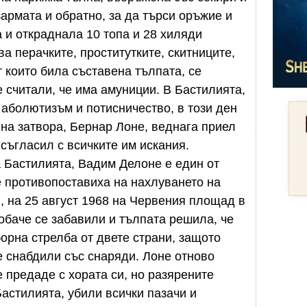
зармата и обратно, за да търси оръжие и
 и откраднала 10 топа и 28 хиляди
ва перачките, проститутките, скитниците,
т които била съставена тълпата, се
 считали, че има амуниции. В Бастилията,
аболютизъм и потисничество, в този ден
на затвора, Бернар Лоне, веднага приел
съгласил с всичките им искания.
 Бастилията, Вадим Делоне е един от
е противопоставиха на нахлуването на
 на 25 август 1968 на Червения площад в
 обаче се забавили и тълпата решила, че
орна стрелба от двете страни, защото
снабдили със снаряди. Лоне отново
 предаде с хората си, но разярените
астилията, убили всички пазачи и