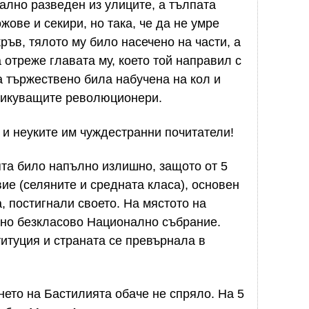
лно разведен из улиците, а тълпата
жове и секири, но така, че да не умре
кръв, тялото му било насечено на части, а
а отреже главата му, което той направил с
 тържествено била набучена на кол и
ликуващите революционери.
 и неуките им чуждестранни почитатели!
та било напълно излишно, защото от 5
вие (селяните и средната класа), основен
, постигнали своето. На мястото на
но безкласово Национално събрание.
итуция и страната се превърнала в
ето на Бастилията обаче не спряло. На 5