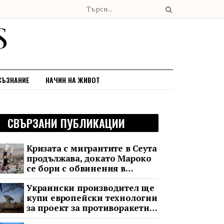
СЪЗНАНИЕ
НАЧИН НА ЖИВОТ
СВЪРЗАНИ ПУБЛИКАЦИИ
Кризата с мигрантите в Сеута
продължава, докато Мароко
се бори с обвинения в
чужбина и с гнева у дома
Украински производител ще
купи европейски технологии
за проект за противоракетна
отбрана