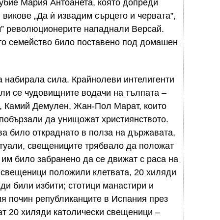
 убие Мария Антоанета, която допреди
викове „Да ѝ извадим сърцето и червата”,
ем” революционерите нападнали Версай.
ото семейство било поставено под домашен
 набирала сила. Крайнолеви интелигенти
ли се чудовищните водачи на тълпата –
, Камий Демулен, Жан-Пол Марат, които
 побързали да унищожат християнството.
а било откраднато в полза на държавата,
итуали, свещениците трябвало да положат
 им било забранено да се движат с раса на
 свещеници положили клетвата, 20 хиляди
ди били избити; стотици манастири и
ия почин републиканците в Испания през
ват 20 хиляди католически свещеници –