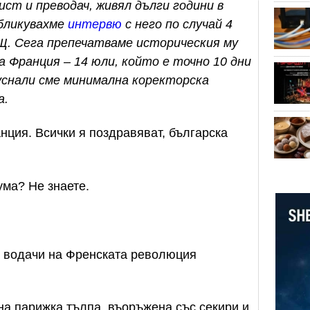
ст и преводач, живял дълги години в
убликувахме
интервю
с него по случай 4
Щ. Сега препечатваме историческия му
а Франция – 14 юли, който е точно 10 дни
уснали сме минимална коректорска
а.
нция. Всички я поздравяват, българска
ума? Не знаете.
 водачи на Френската революция
дна парижка тълпа, въоръжена със секири и