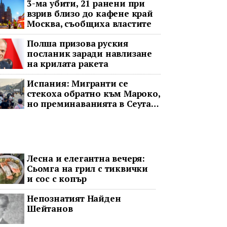
3-ма убити, 21 ранени при
взрив близо до кафене край
Москва, съобщиха властите
Полша призова руския
посланик заради навлизане
на крилата ракета
Испания: Мигранти се
стекоха обратно към Мароко,
но преминаванията в Сеута
не спряха
Лесна и елегантна вечеря:
Сьомга на грил с тиквички
и сос с копър
Непознатият Найден
Шейтанов