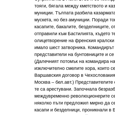
тояги, бягала между кметството и ка
муниции. Тълпата разбила казармата
мускета, но без амуниции. Поради то
касапите, бакалите, безделниците, о
отправили към Бастилията, където те
олицетворение на френския кралски 
имало шест затворника. Командирът 
представители на бунтовниците и се 
(Далечният потомък на командира на
изключително смелите хора, които с
Варшавския договор в Чехословакия,
Москва – бел.авт.) Представителите
те са арестувани. Започнала безразб
междувременно революционерите се 
няколко пъти предложил мирно да се
касапи и безделници, проникнали в Б