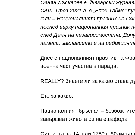
Огнян Дъскарев е български журнали
САЩ. През 2021 г. в „Епок Таймс“ п
юли – Националният празник на СА
поглед върху националния празник н
след Деня на независимостта. Доп
намеса, заглавието е на редакцият
Днес е националният празник на Фра
военна част участва в парада.
REALLY? Знаете ли за какво става д
Ето за какво:
Националният бръснач – безбожните
завършват живота си на ешафода
Сутринта на 14 юли 1789 г. 60-хиля