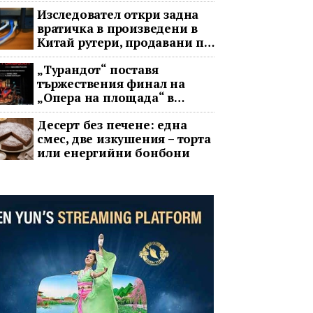
Изследовател откри задна
вратичка в произведени в
Китай рутери, продавани по
целия свят
„Турандот“ поставя
тържествения финал на
„Опера на площада“ в
София
Десерт без печене: една
смес, две изкушения – торта
или енергийни бонбони