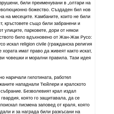
азрушени, били преименувани в „олтари на
революционно божество. Създаден бил нов
а на месеците. Kамбаните, които не били
ят, кръстовете също били забранени и
от улиците, парковете, дори от някои
ството било вдъхновено от Жан-Жак Русо:
 искал religion civile (гражданска религия
че хората имат право да живеят както искат,
кви човешки и морални правила. Тази идея
но наричали гилотината, работел
ижаните нападнали Тюйлери и кралското
 събрание. Безволевият крал издал
гвардия, която го защитавала, да се
поискал писмена заповед от краля, която
дали и за награда били разкъсани на