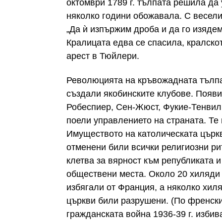
октомври 1789 г. тълпата решила да
няколко години обожавала. С весели 
„Да ѝ изпържим дроба и да го изяд
Кралицата едва се спасила, кралск
арест в Тюйлери.
Революцията на кръвожадната тълпа
създали якобинските клубове. Появи
Робеспиер, Сен-Жюст, Фукие-Тенвил
поели управлението на страната. Те
Имуществото на католическата църкв
отменени били всички религиозни р
клетва за вярност към републиката и
обществени места. Около 20 хиляди
избягали от Франция, а няколко хиля
църкви били разрушени. (По френск
гражданската война 1936-39 г. изби