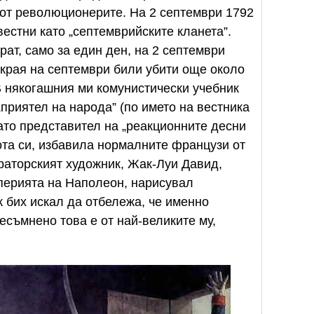
 от революционерите. На 2 септември 1792
вестни като „септемврийските кланета”.
ат, само за един ден, на 2 септември
 края на септември били убити още около
 някогашния ми комунистически учебник
приятел на народа” (по името на вестника
като представител на „реакционните десни
вота си, избавила нормалните французи от
аторският художник, Жак-Луи Давид,
перията на Наполеон, нарисувал
к бих искал да отбележа, че именно
съмнено това е от най-великите му,