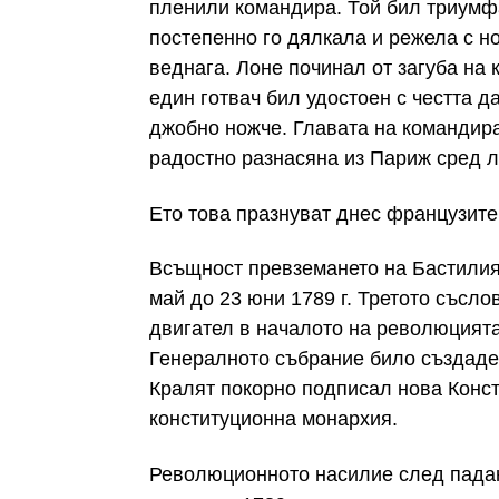
пленили командира. Той бил триумфа
постепенно го дялкала и режела с но
веднага. Лоне починал от загуба на 
един готвач бил удостоен с честта д
джобно ножче. Главата на командира
радостно разнасяна из Париж сред 
Ето това празнуват днес французите
Всъщност превземането на Бастилия
май до 23 юни 1789 г. Третото съсло
двигател в началото на революцията
Генералното събрание било създаде
Кралят покорно подписал нова Конст
конституционна монархия.
Революционното насилие след падан