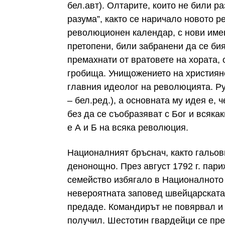
бел.авт). Олтарите, които не били р
разума”, както се наричало новото 
революционен календар, с нови имен
претопени, били забранени да се би
премахнати от вратовете на хората, 
гробища. Унищожението на християн
главния идеолог на революцията. Русо
– бел.ред.), а основната му идея е, 
без да се съобразяват с Бог и всяка
е А и Б на всяка революция.
Националният бръснач, както гальов
денонощно. През август 1792 г. пар
семейство избягало в Националното
невероятната заповед швейцарската 
предаде. Командирът не повярвал и 
получил. Шестотин гвардейци се пре