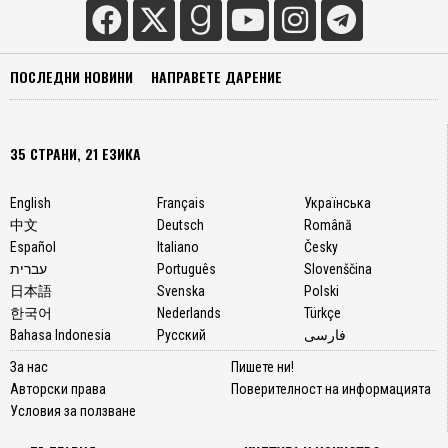
ПОСЛЕДНИ НОВИНИ
НАПРАВЕТЕ ДАРЕНИЕ
35 СТРАНИ, 21 ЕЗИКА
English
Français
Українська
中文
Deutsch
Română
Español
Italiano
Česky
עברית
Português
Slovenščina
日本語
Svenska
Polski
한국어
Nederlands
Türkçe
Bahasa Indonesia
Русский
فارسی
За нас
Пишете ни!
Авторски права
Поверителност на информацията
Условия за ползване