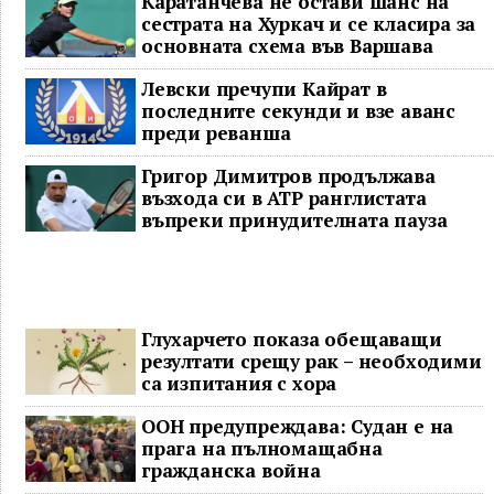
Каратанчева не остави шанс на
сестрата на Хуркач и се класира за
основната схема във Варшава
Левски пречупи Кайрат в
последните секунди и взе аванс
преди реванша
Григор Димитров продължава
възхода си в ATP ранглистата
въпреки принудителната пауза
Глухарчето показа обещаващи
резултати срещу рак – необходими
са изпитания с хора
ООН предупреждава: Судан е на
прага на пълномащабна
гражданска война