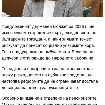
Предложеният държавен бюджет за 2026 г. ще
има осезаемо отражение върху ежедневието на
българските граждани, а най-голямата тежест
рискуват да понесат социално уязвимите хора.
Това предупреждава омбудсманът Велислава
Делчева в становище до Народното събрание.
Тя подкрепя намеренията за по-строг контрол
върху разходването на публични средства, но
настоява реформите да не ограничават достъпа
до социална помощ за нуждаещите се.
Особено внимание е отделено на пенсионерите.
Макар да одобрява планираното увеличение на