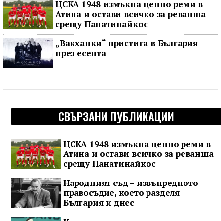
ЦСКА 1948 измъкна ценно реми в
Атина и остави всичко за реванша
срещу Панатинайкос
„Вакханки“ пристига в България
през есента
СВЪРЗАНИ ПУБЛИКАЦИИ
ЦСКА 1948 измъкна ценно реми в
Атина и остави всичко за реванша
срещу Панатинайкос
Народният съд – извънредното
правосъдие, което разделя
България и днес