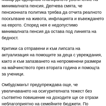
минималната пенсия, Делчева смята, че
пенсионната политика трябва да отчита реалното
поскъпване на живота, инфлацията и въвеждането
на еврото. Според нея е недопустимо
минималната пенсия да остава под линията на
бедност.
Критики са отправени и към липсата на
актуализация на помощите за деца с увреждания,
както и към запазването на непроменени размери
на майчинството през втората година и помощта
за ученици.
Омбудсманът предупреждава още, че
увеличаването на осигурителната тежест без
съответно повишение на доходите ще се отрази
неблагоприятно на семейните бюджети. По