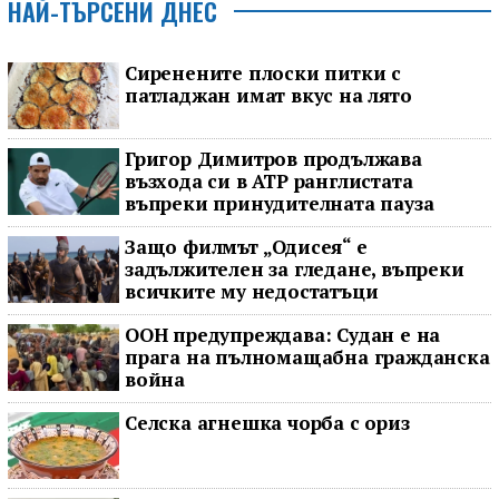
НАЙ-ТЪРСЕНИ ДНЕС
Сиренените плоски питки с
патладжан имат вкус на лято
Григор Димитров продължава
възхода си в ATP ранглистата
въпреки принудителната пауза
Защо филмът „Одисея“ е
задължителен за гледане, въпреки
всичките му недостатъци
ООН предупреждава: Судан е на
прага на пълномащабна гражданска
война
Селска агнешка чорба с ориз