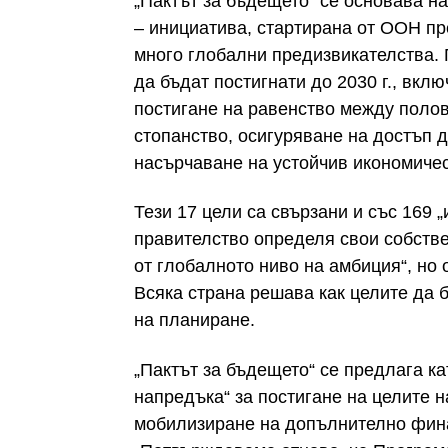
„Пактът за бъдещето“ се основава на
– инициатива, стартирана от ООН през
много глобални предизвикателства. 
да бъдат постигнати до 2030 г., вкл
постигане на равенство между полов
стопанство, осигуряване на достъп д
насърчаване на устойчив икономичес
Тези 17 цели са свързани и със 169 
правителство определя свои собстве
от глобалното ниво на амбиция“, но 
Всяка страна решава как целите да 
на планиране.
„Пактът за бъдещето“ се предлага ка
напредъка“ за постигане на целите н
мобилизиране на допълнително фина