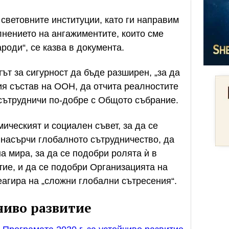
 световните институции, като ги направим
лнението на ангажиментите, които сме
роди“, се казва в документа.
ът за сигурност да бъде разширен, „за да
я състав на ООН, да отчита реалностите
 сътрудничи по-добре с Общото събрание.
ическият и социален съвет, за да се
е насърчи глобалното сътрудничество, да
а мира, за да се подобри ролята ѝ в
тие, и да се подобри Организацията на
еагира на „сложни глобални сътресения“.
чиво развитие