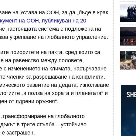
ане на Устава на ООН, за да „бъде в крак
кумент на ООН, публикуван на 20
 че настоящата система е подложена на
ква укрепване на глобалното управление.
те приоритети на пакта, сред които са
не на равенство между половете,
е с изменението на климата, насърчаване
те членки за разрешаване на конфликти,
мическото развитие на децата, използване
логиите „в полза на хората и планетата“ и
оден от ядрени оръжия“.
а „трансформиране на глобалното
дъкът в трите стълба – устойчиво
е е застрашен.