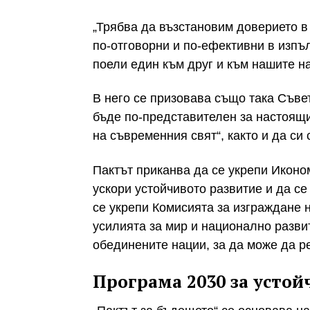
„Трябва да възстановим доверието в
по-отговорни и по-ефективни в изпъ
поели един към друг и към нашите на
В него се призовава също така Съвет
бъде по-представителен за настоящи
на съвременния свят“, както и да си
Пактът приканва да се укрепи Иконом
ускори устойчивото развитие и да с
се укрепи Комисията за изграждане н
усилията за мир и национално разви
обединените нации, за да може да р
Програма 2030 за устой