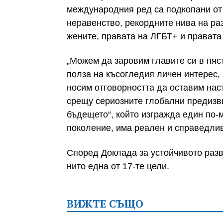
международния ред са подкопани от
неравенство, рекордните нива на ра
жените, правата на ЛГБТ+ и правата
„Можем да заровим главите си в пяс
полза на късогледия личен интерес,
носим отговорността да оставим нас
срещу сериозните глобални предизви
бъдещето“, който изгражда един по-ми
поколение, има реален и справедлив
Според Доклада за устойчивото разв
нито една от 17-те цели.
ВИЖТЕ СЪЩО