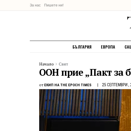
За нас
Пишете ни!
БЪЛГАРИЯ
ЕВРОПА
СА
Начало
Свят
ООН прие „Пакт за 
от
25 СЕПТЕМВРИ , 
ЕКИП НА THE EPOCH TIMES