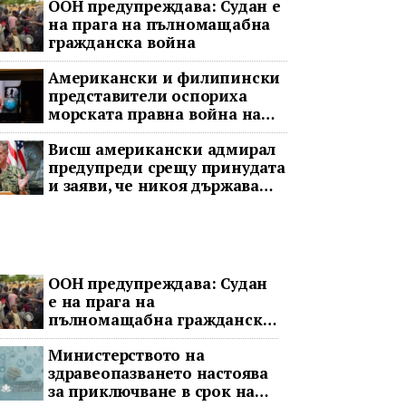
ООН предупреждава: Судан е
на прага на пълномащабна
гражданска война
Американски и филипински
представители оспориха
морската правна война на
Пекин
Висш американски адмирал
предупреди срещу принудата
и заяви, че никоя държава
няма да доминира в Индо-
Тихоокеанския регион
ООН предупреждава: Судан
е на прага на
пълномащабна гражданска
война
Министерството на
здравеопазването настоява
за приключване в срок на