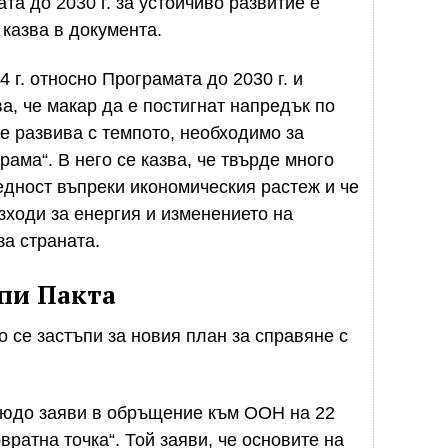
а до 2030 г. за устойчиво развитие е
 казва в документа.
 г. относно Програмата до 2030 г. и
ва, че макар да е постигнат напредък по
се развива с темпото, необходимо за
рама“. В него се казва, че твърде много
дност въпреки икономическия растеж и че
зходи за енергия и изменението на
за страната.
пи Пакта
се застъпи за новия план за справяне с
Трюдо заяви в обръщение към ООН на 22
вратна точка“. Той заяви, че основите на