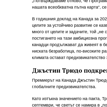
„Потвърждаваме отново, че Програмат
нашата всеобхватна пътна карта“, се
В годишния доклад на Канада за 2024
целите за устойчиво развитие се каз
много от целите и задачите, той „не 
постигането на тази амбициозна прог
канадци продължават да живеят в бе
ниската безработица, по-високите ра
климата остават предизвикателство 
Джъстин Трюдо подкре
Премиерът на Канада Джъстин Трюдо 
глобалните предизвикателства.
Като изтъкна значението на пакта, 
септември, че светът се намира в „по