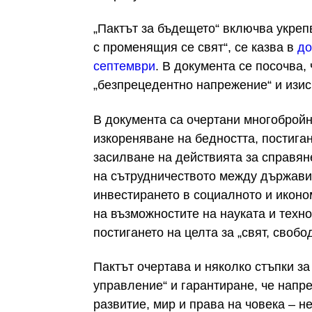
„Пактът за бъдещето“ включва укрепв
с променящия се свят“, се казва в
до
септември
. В документа се посочва,
„безпрецедентно напрежение“ и изис
В документа са очертани многобройни
изкореняване на бедността, постига
засилване на действията за справян
на сътрудничеството между държави
инвестирането в социалното и иконо
на възможностите на науката и техно
постигането на целта за „свят, своб
Пактът очертава и няколко стъпки з
управление“ и гарантиране, че напре
развитие, мир и права на човека – н