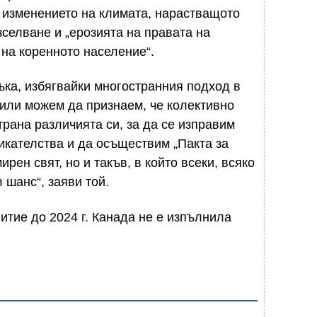
 изменението на климата, нарастващото
зселване и „ерозията на правата на
 на коренното население“.
ъка, избягвайки многостранния подход в
 или можем да признаем, че колективно
трана различията си, за да се изправим
кателства и да осъществим „Пакта за
рен свят, но и такъв, в който всеки, всяко
 шанс“, заяви той.
итие до 2024 г. Канада не е изпълнила