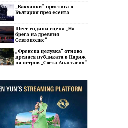
два ключови строителни
„Вакханки“ пристига в
проекта
България през есента
Шест години сцена „На
брега на древния
Севтополис“
„Френска целувка“ отново
пренася публиката в Париж
на остров „Света Анастасия“