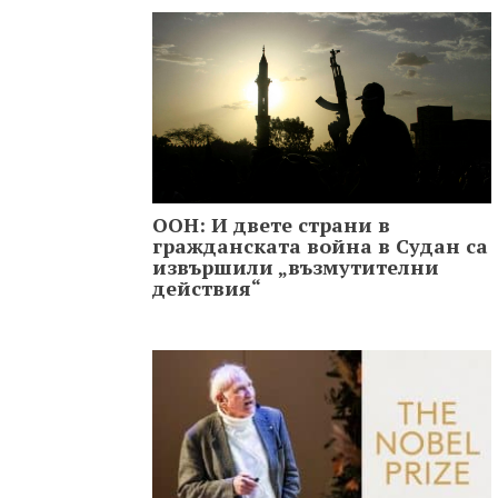
ООН: И двете страни в
гражданската война в Судан са
извършили „възмутителни
действия“