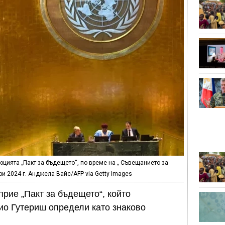
юцията „Пакт за бъдещето“, по време на „ Съвещанието за
и 2024 г. Анджела Вайс/AFP via Getty Images
рие „Пакт за бъдещето“, който
ио Гутериш определи като знаково