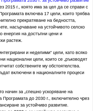
Програмата 2030 г. за устойчиво развитие
 2015 г., която има за цел да се справи с
Програмата включва 17 цели, които трябва
ючително прекратяване на бедността,
ете, насърчаване на устойчивото селско
о енергия на достъпни цени и
ки растеж.
„интегрирани и неделими“ цели, като всяко
ни национални цели, които се „ръководят
отчитат собствените му обстоятелства.
бъдат включени в националните процеси
то начин за „спешно ускоряване на
а Програмата до 2030 г., включително чрез
нсиране за устойчиво развитие.