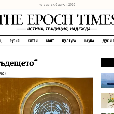
четвъртък, 6 август, 2026
Щ
РУСИЯ
КИТАЙ
СВЯТ
КУЛТУРА
НАУКА
ДУХ И 
бъдещето“
2024