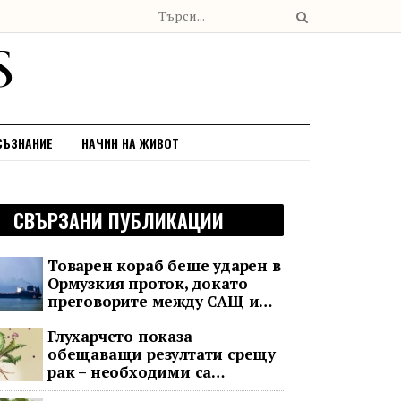
СЪЗНАНИЕ
НАЧИН НА ЖИВОТ
СВЪРЗАНИ ПУБЛИКАЦИИ
Товарен кораб беше ударен в
Ормузкия проток, докато
преговорите между САЩ и
Иран останаха в безизходица
Глухарчето показа
обещаващи резултати срещу
рак – необходими са
изпитания с хора