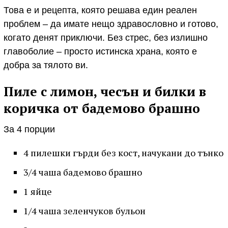
Това е и рецепта, която решава един реален
проблем – да имате нещо здравословно и готово,
когато денят приключи. Без стрес, без излишно
главоболие – просто истинска храна, която е
добра за тялото ви.
Пиле с лимон, чесън и билки в
коричка от бадемово брашно
За 4 порции
4 пилешки гърди без кост, начукани до тънко
3/4 чаша бадемово брашно
1 яйце
1/4 чаша зеленчуков бульон