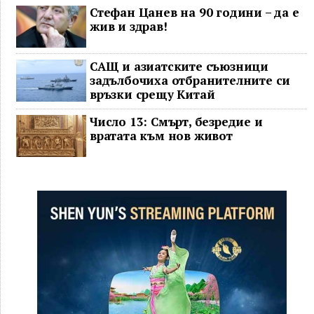
Стефан Цанев на 90 години – да е
жив и здрав!
САЩ и азиатските съюзници
задълбочиха отбранителните си
връзки срещу Китай
Число 13: Смърт, безредие и
вратата към нов живот