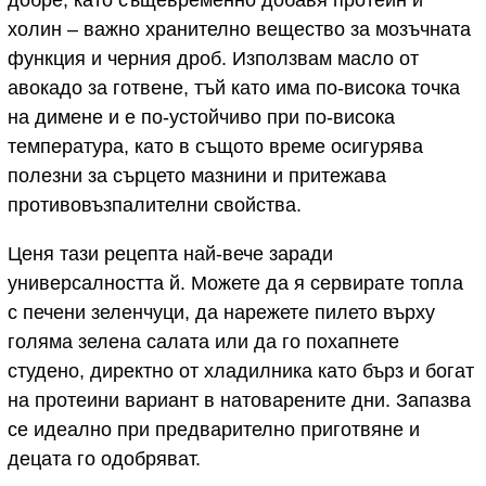
добре, като същевременно добавя протеин и
холин – важно хранително вещество за мозъчната
функция и черния дроб. Използвам масло от
авокадо за готвене, тъй като има по-висока точка
на димене и е по-устойчиво при по-висока
температура, като в същото време осигурява
полезни за сърцето мазнини и притежава
противовъзпалителни свойства.
Ценя тази рецепта най-вече заради
универсалността й. Можете да я сервирате топла
с печени зеленчуци, да нарежете пилето върху
голяма зелена салата или да го похапнете
студено, директно от хладилника като бърз и богат
на протеини вариант в натоварените дни. Запазва
се идеално при предварително приготвяне и
децата го одобряват.