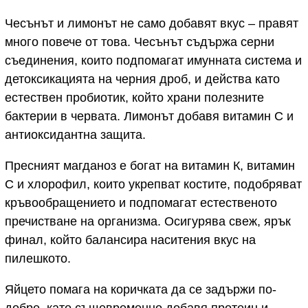
Чесънът и лимонът не само добавят вкус – правят
много повече от това. Чесънът съдържа серни
съединения, които подпомагат имунната система и
детоксикацията на черния дроб, и действа като
естествен пробиотик, който храни полезните
бактерии в червата. Лимонът добавя витамин С и
антиоксидантна защита.
Пресният магданоз е богат на витамин К, витамин
С и хлорофил, които укрепват костите, подобряват
кръвообращението и подпомагат естественото
пречистване на организма. Осигурява свеж, ярък
финал, който балансира наситения вкус на
пилешкото.
Яйцето помага на коричката да се задържи по-