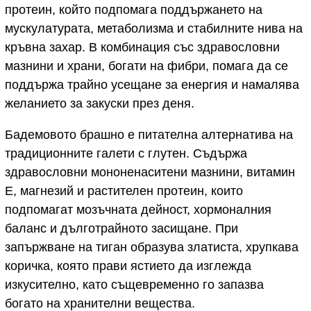
протеин, който подпомага поддържането на
мускулатурата, метаболизма и стабилните нива на
кръвна захар. В комбинация със здравословни
мазнини и храни, богати на фибри, помага да се
поддържа трайно усещане за енергия и намалява
желанието за закуски през деня.
Бадемовото брашно е питателна алтернатива на
традиционните галети с глутен. Съдържа
здравословни мононенаситени мазнини, витамин
Е, магнезий и растителен протеин, които
подпомагат мозъчната дейност, хормоналния
баланс и дълготрайното засищане. При
запържване на тиган образува златиста, хрупкава
коричка, която прави ястието да изглежда
изкусително, като същевременно го запазва
богато на хранителни вещества.