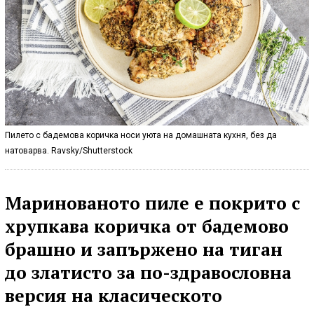
Пилето с бадемова коричка носи уюта на домашната кухня, без да
натоварва. Ravsky/Shutterstock
Маринованото пиле е покрито с
хрупкава коричка от бадемово
брашно и запържено на тиган
до златисто за по-здравословна
версия на класическото