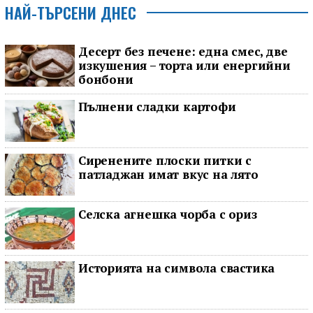
НАЙ-ТЪРСЕНИ ДНЕС
Десерт без печене: една смес, две
изкушения – торта или енергийни
бонбони
Пълнени сладки картофи
Сиренените плоски питки с
патладжан имат вкус на лято
Селска агнешка чорба с ориз
Историята на символа свастика