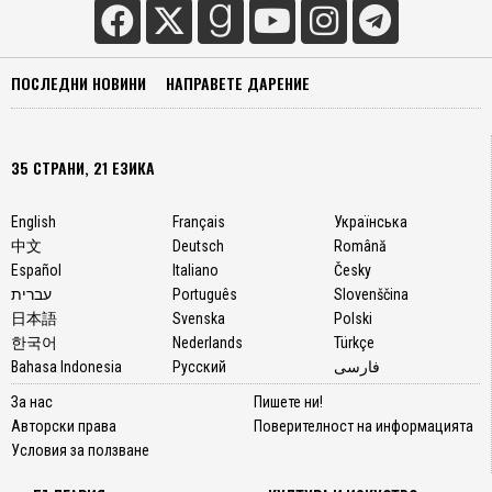
ПОСЛЕДНИ НОВИНИ
НАПРАВЕТЕ ДАРЕНИЕ
35 СТРАНИ, 21 ЕЗИКА
English
Français
Українська
中文
Deutsch
Română
Español
Italiano
Česky
עברית
Português
Slovenščina
日本語
Svenska
Polski
한국어
Nederlands
Türkçe
Bahasa Indonesia
Русский
فارسی
За нас
Пишете ни!
Авторски права
Поверителност на информацията
Условия за ползване