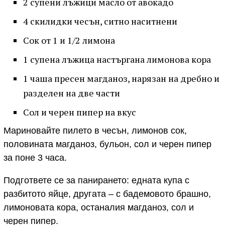
2 супени лъжици масло от авокадо
4 скилидки чесън, ситно наситнени
Сок от 1 и 1/2 лимона
1 супена лъжица настъргана лимонова кора
1 чаша пресен магданоз, нарязан на дребно и
разделен на две части
Сол и черен пипер на вкус
Мариновайте пилето в чесън, лимонов сок,
половината магданоз, бульон, сол и черен пипер
за поне 3 часа.
Подгответе се за панирането: едната купа с
разбитото яйце, другата – с бадемовото брашно,
лимоновата кора, останалия магданоз, сол и
черен пипер.