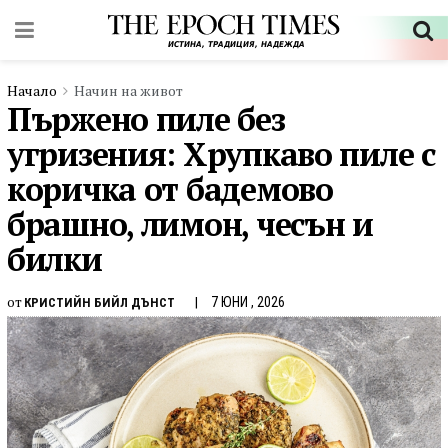
Начало
Начин на живот
Пържено пиле без
угризения: Хрупкаво пиле с
коричка от бадемово
брашно, лимон, чесън и
билки
от
7 ЮНИ , 2026
КРИСТИЙН БИЙЛ ДЪНСТ