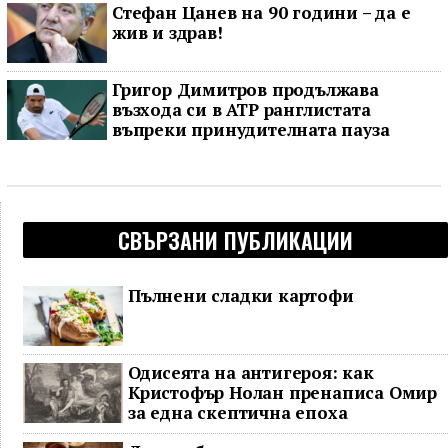
Стефан Цанев на 90 години – да е
жив и здрав!
Григор Димитров продължава
възхода си в ATP ранглистата
въпреки принудителната пауза
СВЪРЗАНИ ПУБЛИКАЦИИ
Пълнени сладки картофи
Одисеята на антигероя: как
Кристофър Нолан пренаписа Омир
за една скептична епоха