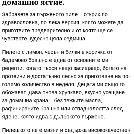
домашно ястие.
Забравете за пърженото пиле – открих по-
здравословна, по-лека версия, която можете да
приготвите предварително и от която ще се
чувствате чудесно цяла седмица.
Пилето с лимон, чесън и билки в коричка от
бадемово брашно е една от основните ми
рецепти, когато търся нещо засищащо, богато на
протеини и достатъчно лесно за приготвяне на по-
голямо количество в неделя. Децата ми също го
обожават. Дава онова хрупкаво, вкусно усещане
за домашна храна – без тежките масла,
рафинираните брашна или отпадналостта след
ядене, която идва с дълбокото пържене.
Пилешкото не е мазни и съдържа висококачествен