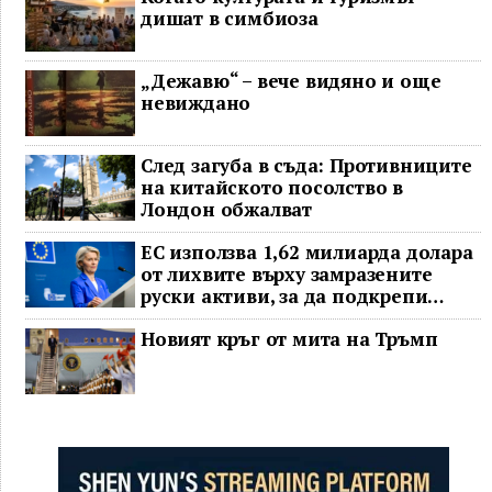
дишат в симбиоза
„Дежавю“ – вече видяно и още
невиждано
След загуба в съда: Противниците
на китайското посолство в
Лондон обжалват
ЕС използва 1,62 милиарда долара
от лихвите върху замразените
руски активи, за да подкрепи
Украйна
Новият кръг от мита на Тръмп