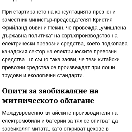
При стартирането на консултацията през юни
заместник министър-председателят Кристия
Фрийланд обвини Пекин, че провежда „умишлена
държавна политика“ на свръхпроизводство на
електрически превозни средства, което подкопава
канадския сектор на електрическите превозни
средства. Тя също така заяви, че тези китайски
превозни средства се произвеждат при лоши
трудови и екологични стандарти.
Опити за заобикаляне на
митническото облагане
Междувременно китайските производители на
електромобили и батерии за тях се опитват да
заобиколят митата, като откриват цехове в