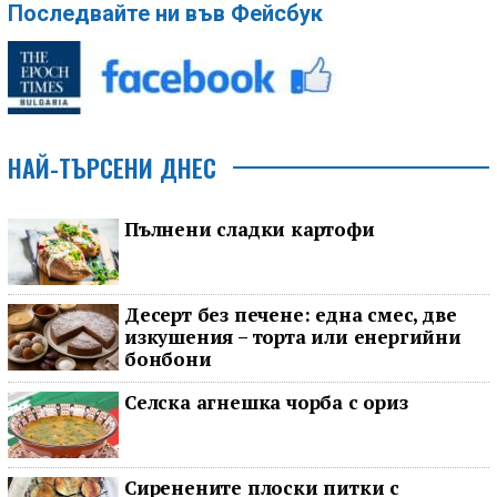
Последвайте ни във Фейсбук
НАЙ-ТЪРСЕНИ ДНЕС
Пълнени сладки картофи
Десерт без печене: една смес, две
изкушения – торта или енергийни
бонбони
Селска агнешка чорба с ориз
Сиренените плоски питки с