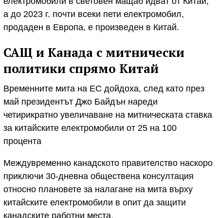
електромобили в световен мащаб идват от Китай,
а до 2023 г. почти всеки пети електромобил,
продаден в Европа, е произведен в Китай.
САЩ и Канада с митнически
политики спрямо Китай
Временните мита на ЕС дойдоха, след като през
май президентът Джо Байдън нареди
четирикратно увеличаване на митническата ставка
за китайските електромобили от 25 на 100
процента
Междувременно канадското правителство наскоро
приключи 30-дневна обществена консултация
относно плановете за налагане на мита върху
китайските електромобили в опит да защити
канадските работни места.