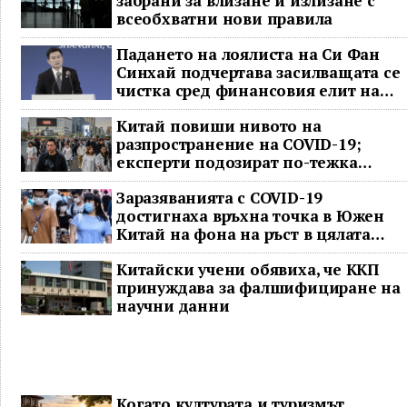
забрани за влизане и излизане с
всеобхватни нови правила
Падането на лоялиста на Си Фан
Синхай подчертава засилващата се
чистка сред финансовия елит на
Китай
Китай повиши нивото на
разпространение на COVID-19;
експерти подозират по-тежка
ситуация
Заразяванията с COVID-19
достигнаха връхна точка в Южен
Китай на фона на ръст в цялата
страна
Китайски учени обявиха, че ККП
принуждава за фалшифициране на
научни данни
Когато културата и туризмът