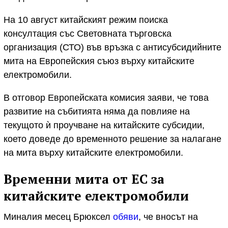
На 10 август китайският режим поиска
консултация със Световната търговска
организация (СТО) във връзка с антисубсидийните
мита на Европейския съюз върху китайските
електромобили.
В отговор Европейската комисия заяви, че това
развитие на събитията няма да повлияе на
текущото ѝ проучване на китайските субсидии,
което доведе до временното решение за налагане
на мита върху китайските електромобили.
Временни мита от ЕС за
китайските електромобили
Миналия месец Брюксел
обяви
, че вносът на