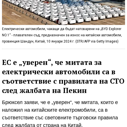
Електрически автомобили, чакащи да бъдат натоварени на „BYD Explorer
NO.1“ - плавателен съд, предназначен за износ на китайски автомобили,
провинция Шандун, Китай, 10 януари 2024 г. (STR/AFP via Getty Images)
ЕС е „уверен“, че митата за
електрически автомобили са в
съответствие с правилата на СТО
след жалбата на Пекин
Брюксел заяви, че е „уверен“, че митата, които е
наложил на китайските електромобили, са в
съответствие със световните търговски правила
след жалбата от страна на Китай.