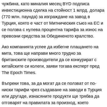
чужбина, като миналия месец BYD подписа
инвестиционна сделка на стойност 1 млрд. долара
(770 млн. паунда) за изграждане на завод в
Турция, която е част от Митническия съюз на ЕС и
се ползва с нулева процентна тарифа за износ на
превозни средства за Обединеното кралство.
Ако компанията успее да избегне плащането на
мита, това ще направи много трудно за
британските производители да се конкурират с
китайските си колеги, заяви тогава експерт пред
The Epoch Times.
Въпреки това, за да могат да се ползват от по-
ниски тарифи чрез създаване на заводи в Турция
или другаде, изнасяните продукти ще трябва да
отговарят на правилата за произход, което