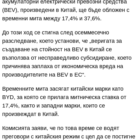
акумулаторни електрически превозни средства
(BEV), произведени в Китай, ще бъде обложен с
временни мита между 17,4% и 37,6%.
До този ход се стигна след осеммесечно
разследване, което установи, че „веригата за
създаване на стойност на BEV в Китай се
възползва от несправедливо субсидиране, което
причинява заплаха от икономическа вреда на
производителите на BEV в ЕС“.
Временните мита засягат китайски марки като
BYD, за която се прилага митническа ставка от
17,4%, както и западни марки, които се
произвеждат в Китай.
Комисията заяви, че по това време се водят
преговори с китайския режим с цел да се постигне