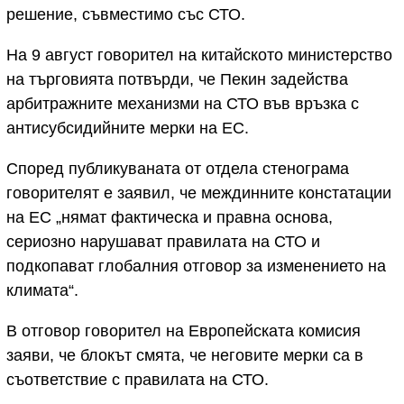
решение, съвместимо със СТО.
На 9 август говорител на китайското министерство
на търговията потвърди, че Пекин задейства
арбитражните механизми на СТО във връзка с
антисубсидийните мерки на ЕС.
Според публикуваната от отдела стенограма
говорителят е заявил, че междинните констатации
на ЕС „нямат фактическа и правна основа,
сериозно нарушават правилата на СТО и
подкопават глобалния отговор за изменението на
климата“.
В отговор говорител на Европейската комисия
заяви, че блокът смята, че неговите мерки са в
съответствие с правилата на СТО.