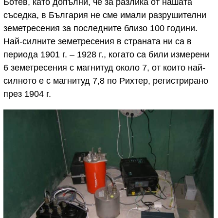
Ботев, като допълни, че за разлика от нашата
съседка, в България не сме имали разрушителни
земетресения за последните близо 100 години.
Най-силните земетресения в страната ни са в
периода 1901 г. – 1928 г., когато са били измерени
6 земетресения с магнитуд около 7, от които най-
силното е с магнитуд 7,8 по Рихтер, регистрирано
през 1904 г.