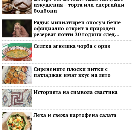
изкушения – торта или енергийни
бонбони
Рядък миниатюрен опосум беше
официално открит в природен
резерват почти 30 години след
последното му наблюдение
Селска агнешка чорба с ориз
Сиренените плоски питки с
патладжан имат вкус на лято
Историята на символа свастика
Лека и свежа картофена салата