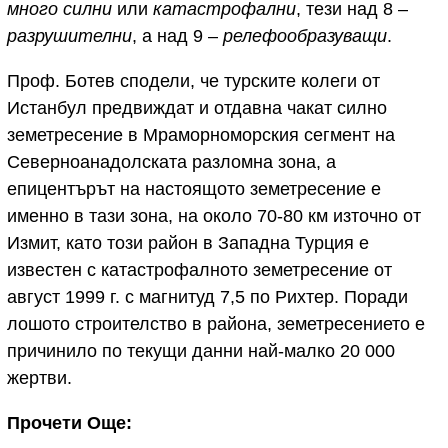
много силни
или
катастрофални
, тези над 8 –
разрушителни
, а над 9 –
релефообразуващи
.
Проф. Ботев сподели, че турските колеги от
Истанбул предвиждат и отдавна чакат силно
земетресение в Мраморноморския сегмент на
Северноанадолската разломна зона, а
епицентърът на настоящото земетресение е
именно в тази зона, на около 70-80 км източно от
Измит, като този район в Западна Турция е
известен с катастрофалното земетресение от
август 1999 г. с магнитуд 7,5 по Рихтер. Поради
лошото строителство в района, земетресението е
причинило по текущи данни най-малко 20 000
жертви.
Прочети Още: