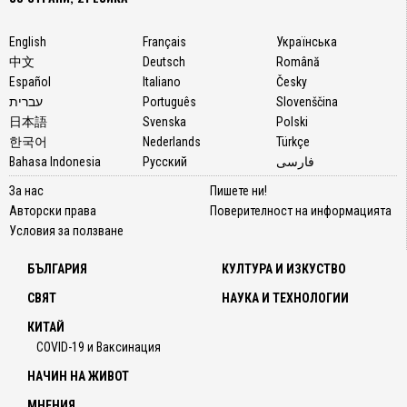
English
Français
Українська
中文
Deutsch
Română
Español
Italiano
Česky
עברית
Português
Slovenščina
日本語
Svenska
Polski
한국어
Nederlands
Türkçe
Bahasa Indonesia
Русский
فارسی
За нас
Пишете ни!
Авторски права
Поверителност на информацията
Условия за ползване
БЪЛГАРИЯ
КУЛТУРА И ИЗКУСТВО
СВЯТ
НАУКА И ТЕХНОЛОГИИ
КИТАЙ
COVID-19 и Ваксинация
НАЧИН НА ЖИВОТ
МНЕНИЯ