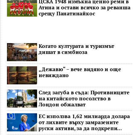
ЦСКА 1948 измъкна ценно реми в
Атина и остави всичко за реванша
срещу Панатинайкос
Когато културата и туризмът
дишат в симбиоза
„Дежавю“ – вече видяно и още
невиждано
След загуба в съда: Противниците
на китайското посолство в
Лондон обжалват
ЕС използва 1,62 милиарда долара
от лихвите върху замразените
руски активи, за да подкрепи
Украйна