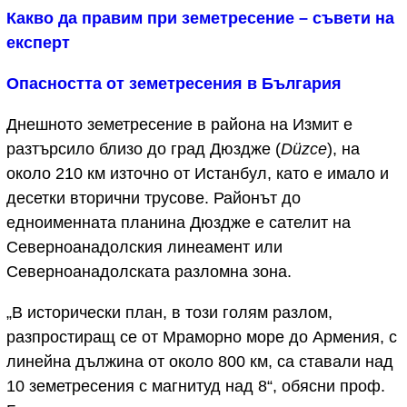
Какво да правим при земетресение – съвети на
експерт
Опасността от земетресения в България
Днешното земетресение в района на Измит е
разтърсило близо до град Дюздже (
Düzce
), на
около 210 км източно от Истанбул, като е имало и
десетки вторични трусове. Районът до
едноименната планина Дюздже е сателит на
Северноанадолския линеамент или
Северноанадолската разломна зона.
„В исторически план, в този голям разлом,
разпростиращ се от Мраморно море до Армения, с
линейна дължина от около 800 км, са ставали над
10 земетресения с магнитуд над 8“, обясни проф.