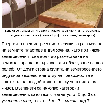
Една от регистрационните зали от Национален институт по геофизика,
геодезия и география (снимка: Проф. Емил Ботев/личен архив)
Енергията на земетресението служи за разкъсване
на земните пластове в дълбочина, като при някои
земетресения това води до разместване на
земната кора на повърхността и образуване на нов
релеф. От друга страна силата на земетресението
индикира въздействието му на повърхността в
контекста на въздействието върху условията на
живот. Възприети са няколко категории
земетресения, като тези с магнитуд от 5 до 6 са
умерено силни
, тези от 6 до 7 –
силни
, над 7 –