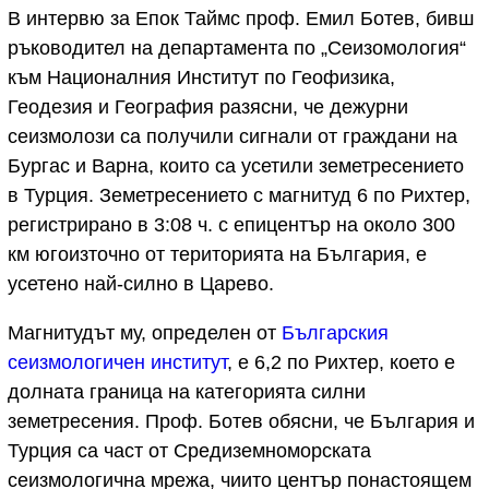
В интервю за Епок Таймс проф. Емил Ботев, бивш
ръководител на департамента по „Сеизомология“
към Националния Институт по Геофизика,
Геодезия и География разясни, че дежурни
сеизмолози са получили сигнали от граждани на
Бургас и Варна, които са усетили земетресението
в Турция. Земетресението с магнитуд 6 по Рихтер,
регистрирано в 3:08 ч. с епицентър на около 300
км югоизточно от територията на България, е
усетено най-силно в Царево.
Магнитудът му, определен от
Българския
сеизмологичен институт
, е 6,2 по Рихтер, което е
долната граница на категорията силни
земетресения. Проф. Ботев обясни, че България и
Турция са част от Средиземноморската
сеизмологична мрежа, чиито център понастоящем