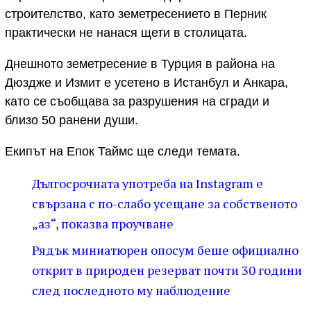
строителство, като земетресението в Перник
практически не нанася щети в столицата.
Днешното земетресение в Турция в района на
Дюздже и Измит е усетено в Истанбул и Анкара,
като се съобщава за разрушения на сгради и
близо 50 ранени души.
Екипът на Епок Таймс ще следи темата.
Дългосрочната употреба на Instagram е
свързана с по-слабо усещане за собственото
„аз“, показва проучване
Рядък миниатюрен опосум беше официално
открит в природен резерват почти 30 години
след последното му наблюдение