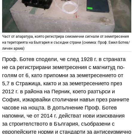
Част от апаратура, която регистрира сеизмични сигнали от земетресения
на територията на България и съседни страни (снимка: Проф. Емил Ботев/
личен архив)
Проф. Ботев сподели, че след 1928 г. в страната
не са регистрирани земетресения с магнитуд по-
голям от 6, като припомни за земетресението от
5,7 в Стражица, както и за земетресението през
2012 г. в района на Перник, което разтърси и
София, изкарвайки столичани навън през ранните
часове на нощта. В допълнение Проф. Ботев
напомни, че от 2014 г. действат нови изисквания
за строителството в България, съобразени с
европейските норми и стандарти за антисеизмично