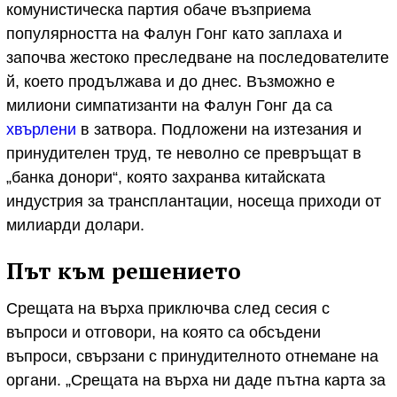
комунистическа партия обаче възприема
популярността на Фалун Гонг като заплаха и
започва жестоко преследване на последователите
й, което продължава и до днес. Възможно е
милиони симпатизанти на Фалун Гонг да са
хвърлени
в затвора. Подложени на изтезания и
принудителен труд, те неволно се превръщат в
„банка донори“, която захранва китайската
индустрия за трансплантации, носеща приходи от
милиарди долари.
Път към решението
Срещата на върха приключва след сесия с
въпроси и отговори, на която са обсъдени
въпроси, свързани с принудителното отнемане на
органи. „Срещата на върха ни даде пътна карта за