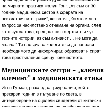
на мирната практика Фалун Гонг. „Аз съм от 30
години медицинска сестра в сферата на
психиатричните грижи“, казва тя. „Когато става
въпрос за насилствено отнемане на органи, след
като чух за това, срещнах се с жертвите и чух
техните истории, аз съм активист … Не мога да
мълча.“ Тя насърчава колегите си да направят
необходимото да информират, образоват и спрат
това престъпление срещу човечеството.
Медицинските сестри – „ключов
елемент“ в медицинската етика
Итън Гутман, разследващ журналист, който
прекарва години в пътуване по света, в
интервюиране на оцелели свидетели от китайски