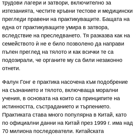
трудови лагери и затвори, включително за
изтезанията, честите кръвни тестове и медицински
прегледи правени на практикуващите. Бащата на
една от практикуващите умира в затвора,
вследствие на преследването. Тя разказва как на
семейството ѝ не е било позволено да направи
пълен преглед на тялото и как всички те са
подозирали, че органите му са били незаконно
отнети.
Фалун Гонг е практика насочена към подобрение
на съзнанието и тялото, включваща морални
учения, в основата на които са принципите на
истинността, състраданието и търпението.
Практиката става много популярна в Китай, като
по официални данни на Китай през 1999 г. има над
70 милиона последователи. Китайската