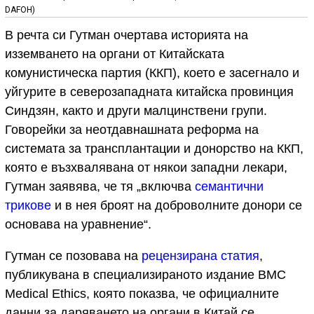
DAFOH)
В речта си Гутман очертава историята на
изземването на органи от Китайската
комунистическа партия (ККП), което е засегнало и
уйгурите в северозападната китайска провинция
Синдзян, както и други малцинствени групи.
Говорейки за неотдавнашната реформа на
системата за трансплантации и донорство на ККП,
която е възхвалявана от някои западни лекари,
Гутман заявява, че тя „включва
семантични
трикове
и в нея броят на доброволните донори се
основава на уравнение“.
Гутман се позовава на
рецензирана статия
,
публикувана в специализираното издание BMC
Medical Ethics, която показва, че официалните
данни за даряването на органи в Китай се