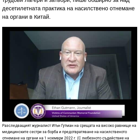
трудови лагери и затвори, пише обширно за над
десетилетната практика на насилствено отнемане
на органи в Китай.
Разследващият журналист Итън Гутман на срещата на високо равнище на
медицинските сестри за борба и предотвратяване на насилственото
отнемане на органи на 1 ноември 2022 г. (С любезното съдействие на