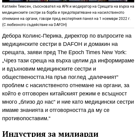
Катлийн Тимсен, съосновател на AFN и модератор на Срещата на върха на
медицинските сестри за борба и предотвратяване на насилственото
отнемане на органи, говори пред експертния панел на 1 ноември 2022 г.
(С любезното съдействие на DAFOH)
Дебора Колинс-Перика, директор по въпросите на
медицинските сестри в DAFOH и домакин на
срещата, заяви пред The Epoch Times New York:
„Чрез тази среща на върха целим да информираме
и вдъхновим медицинските сестри и
обществеността.На пръв поглед „далечният“
проблем с насилственото отнемане на органи, за
който е отговорен китайският режим е всъщност
много „близо до нас“ и ние като медицински сестри
имаме знанията и отговорността да му се
противопоставим.“
Индустрия за милиарди