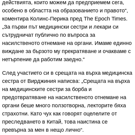
действията, които можем да предприемем сега,
особено в областта на образованието и правото“,
коментира Колинс-Перика пред The Epoch Times.
„За първи път медицински сестри и лекари си
сътрудничат публично по въпроса за
насилственото отнемане на органи. Имаме единно
виждане за бързото му прекратяване и очакваме с
нетърпение да работим заедно.“
След участието си в срещата на върха медицинска
сестра от Вирджиния написва: „Срещата на върха
на медицинските сестри за борба и
предотвратяване на насилственото отнемане на
органи беше много ползотворна, лекторите бяха
страхотни. Като чух как говорят оцелелите от
преследването в Китай, това наистина се
превърна за мен в нещо лично“.