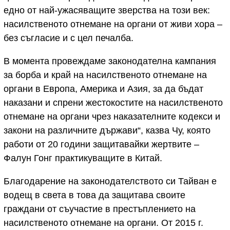
едно от най-ужасяващите зверства на този век:
насилственото отнемане на органи от живи хора –
без съгласие и с цел печалба.
В момента провеждаме законодателна кампания
за борба и край на насилственото отнемане на
органи в Европа, Америка и Азия, за да бъдат
наказани и спрени жестокостите на насилственото
отнемане на органи чрез наказателните кодекси и
закони на различните държави“, казва Чу, която
работи от 20 години защитавайки жертвите –
Фалун Гонг практикуващите в Китай.
Благодарение на законодателството си Тайван е
водещ в света в това да защитава своите
граждани от съучастие в престъплението на
насилственото отнемане на органи. От 2015 г.