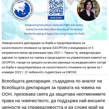
Универсалната декларация за борба и предотвратяване на
насилственото отнемане на органи (UDCPFOH) е инициирана от 5
неправителствени организации през 2021 г. Тереза Чу, международен
адвокат по правата на човека и председател на управителния комитет на
UDCPFOH, говори на срещата на високо равнище на медицинските сестри
за борба и предотвратяване на насилственото отнемане на органи на 1
ноември 2022 г. (С любезното съдействие на DAFOH)
Всеобщата декларация, създадена по аналог на
Всеобщата декларация за правата на човека на
ООН, призовава света да защитава неотменимите
права на човечеството, да поддържа най-висшите
ценности на справедливостта и да сложи край на