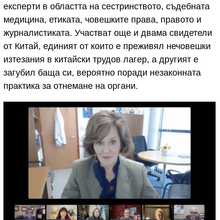
експерти в областта на сестринството, съдебната
медицина, етиката, човешките права, правото и
журналистиката. Участват още и двама свидетели
от Китай, единият от които е преживял нечовешки
изтезания в китайски трудов лагер, а другият е
загубил баща си, вероятно поради незаконната
практика за отнемане на органи.