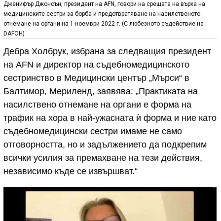
Дженифър Джонсън, президент на AFN, говори на срещата на върха на
медицинските сестри за борба и предотвратяване на насилственото
отнемане на органи на 1 ноември 2022 г. (С любезното съдействие на
DAFOH)
Дебра Холбрук, избрана за следващия президент
на AFN и директор на съдебномедицинското
сестринство в Медицински център „Мърси“ в
Балтимор, Мериленд, заявява: „Практиката на
насилствено отнемане на органи е форма на
трафик на хора в най-ужасната ѝ форма и ние като
съдебномедицински сестри имаме не само
отговорността, но и задължението да подкрепим
всички усилия за премахване на тези действия,
независимо къде се извършват.“