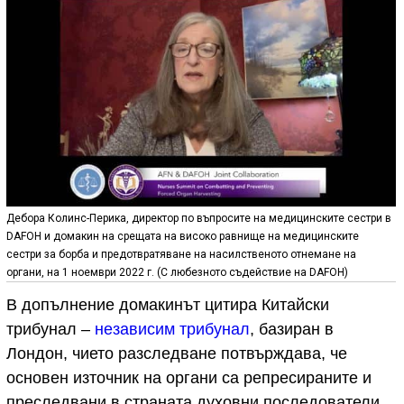
Дебора Колинс-Перика, директор по въпросите на медицинските сестри в
DAFOH и домакин на срещата на високо равнище на медицинските
сестри за борба и предотвратяване на насилственото отнемане на
органи, на 1 ноември 2022 г. (С любезното съдействие на DAFOH)
В допълнение домакинът цитира Китайски
трибунал –
независим трибунал
, базиран в
Лондон, чието разследване потвърждава, че
основен източник на органи са репресираните и
преследвани в страната духовни последователи