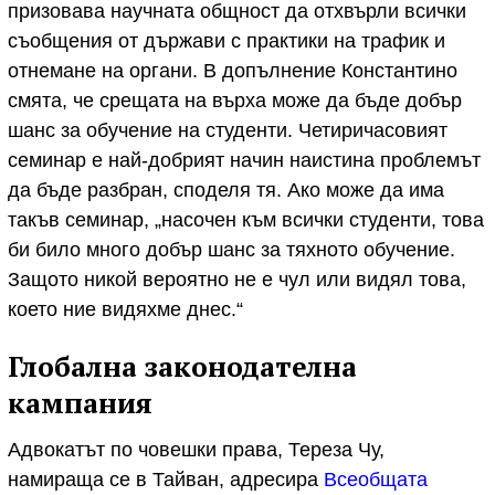
призовава научната общност да отхвърли всички
съобщения от държави с практики на трафик и
отнемане на органи. В допълнение Константино
смята, че срещата на върха може да бъде добър
шанс за обучение на студенти. Четиричасовият
семинар е най-добрият начин наистина проблемът
да бъде разбран, споделя тя. Ако може да има
такъв семинар, „насочен към всички студенти, това
би било много добър шанс за тяхното обучение.
Защото никой вероятно не е чул или видял това,
което ние видяхме днес.“
Глобална законодателна
кампания
Адвокатът по човешки права, Тереза Чу,
намираща се в Тайван, адресира
Всеобщата