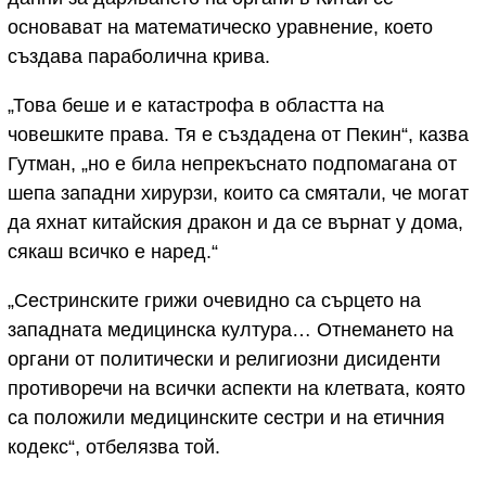
основават на математическо уравнение, което
създава параболична крива.
„Това беше и е катастрофа в областта на
човешките права. Тя е създадена от Пекин“, казва
Гутман, „но е била непрекъснато подпомагана от
шепа западни хирурзи, които са смятали, че могат
да яхнат китайския дракон и да се върнат у дома,
сякаш всичко е наред.“
„Сестринските грижи очевидно са сърцето на
западната медицинска култура… Отнемането на
органи от политически и религиозни дисиденти
противоречи на всички аспекти на клетвата, която
са положили медицинските сестри и на етичния
кодекс“, отбелязва той.