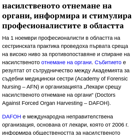
насилственото отнемане на
органи, информира и стимулира
професионалистите в областта
На 1 ноември професионалисти в областта на
сестринската практика проведоха първата среща
на високо ниво за противопоставяне и спиране на
насилственото
отнемане на органи
.
Събитието
е
резултат от сътрудничество между Академията за
съдебни медицински сестри (Academy of Forensic
Nursing – AFN) и организацията „Лекари срещу
насилственото отнемане на органи“ (Doctors
Against Forced Organ Harvesting – DAFOH).
DAFOH
е международна неправителствена
организация, основана от лекари, която от 2006 г.
информира обществеността за насилственото