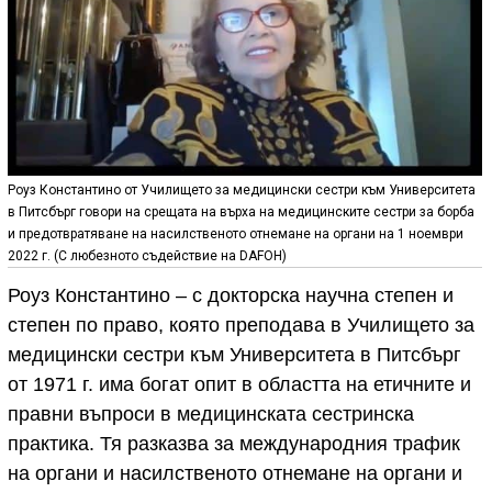
Роуз Константино от Училището за медицински сестри към Университета
в Питсбърг говори на срещата на върха на медицинските сестри за борба
и предотвратяване на насилственото отнемане на органи на 1 ноември
2022 г. (С любезното съдействие на DAFOH)
Роуз Константино – с докторска научна степен и
степен по право, която преподава в Училището за
медицински сестри към Университета в Питсбърг
от 1971 г. има богат опит в областта на етичните и
правни въпроси в медицинската сестринска
практика. Тя разказва за международния трафик
на органи и насилственото отнемане на органи и