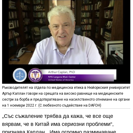
Ръководителят на отдела по медицинска етика в Нюйоркския университет
Артър Каплан говори на срещата на високо равнище на медицинските
сестри за борба и предотвратяване на насилственото отнемане на органи
на 1 ноември 2022 г. (С любезното съдействие на DAFOH)
„Със съжаление трябва да кажа, че все още
вярвам, че в Китай има сериозни проблеми“,
признава Каплан. „Има огромно разминаване