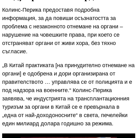
Колинс-Перика предоставя подробна
информация, за да повиши осъзнатостта за
проблема с незаконното отнемане на органи –
нарушение на човешките права, при което се
отстраняват органи от живи хора, без тяхно
съгласие.
„В Китай практиката [на принудително отнемане на
органи] е одобрена и дори организирана от
правителството … управлява се от полицията и е
под надзора на военните.“ Колинс-Перика
заявява, че индустрията на трансплантационния
туризъм за органи в Китай се е превърнала в
„една от най-доходоносните“ в света, печелейки
един милиард долара годишно за режима.