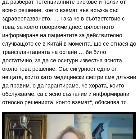
да разберат потенциалните рискове и ползи от
всяко решение, което вземат във връзка със
здравеопазването. … Така че в съответствие с
това, за което говорихме днес, цялостното
информиране на пациентите за действително
случващото се в Китай в момента, що се отнася до
трансплантацията на органи … би било
достатъчно, за да се осигури известна яснота
около това решение. Със сигурност едно от
нещата, които като медицински сестри сме длъжни
да правим, е да гарантираме, че хората, които
обслужваме, са с ясно съзнание и информирани
относно решенията, които вземат“, обяснява тя.