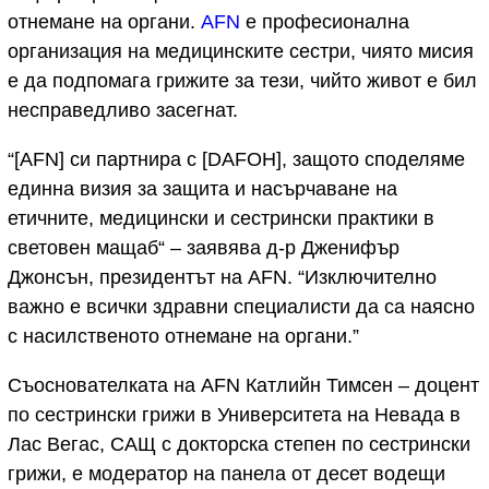
отнемане на органи.
AFN
е професионална
организация на медицинските сестри, чиято мисия
е да подпомага грижите за тези, чийто живот е бил
несправедливо засегнат.
“[AFN] си партнира с [DAFOH], защото споделяме
единна визия за защита и насърчаване на
етичните, медицински и сестрински практики в
световен мащаб“ – заявява д-р Дженифър
Джонсън, президентът на AFN. “Изключително
важно е всички здравни специалисти да са наясно
с насилственото отнемане на органи.”
Съоснователката на AFN Катлийн Тимсен – доцент
по сестрински грижи в Университета на Невада в
Лас Вегас, САЩ с докторска степен по сестрински
грижи, е модератор на панела от десет водещи