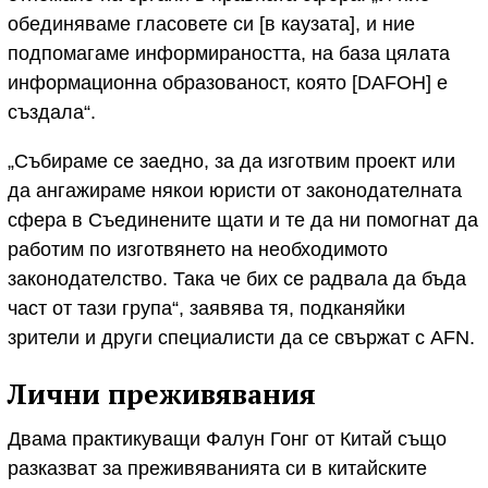
обединяваме гласовете си [в каузата], и ние
подпомагаме информираността, на база цялата
информационна образованост, която [DAFOH] е
създала“.
„Събираме се заедно, за да изготвим проект или
да ангажираме някои юристи от законодателната
сфера в Съединените щати и те да ни помогнат да
работим по изготвянето на необходимото
законодателство. Така че бих се радвала да бъда
част от тази група“, заявява тя, подканяйки
зрители и други специалисти да се свържат с AFN.
Лични преживявания
Двама практикуващи Фалун Гонг от Китай също
разказват за преживяванията си в китайските