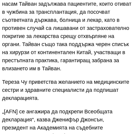
насам Тайван задължава пациентите, които отиват
в чужбина за трансплантация, да посочват
съответната държава, болница и лекар, като в
противен случай са лишавани от застрахователно
покритие за лекарства срещу отхвърляне на
органи. Тайван също така поддържа черен списък
на хирурзи от континентален Китай, участващи в
престъпната практика, гарантиращ забрана за
влизането им в Тайван.
Тереза Чу приветства желанието на медицинските
сестри и здравните специалисти да подпишат
декларацията.
„[AFN] се ангажира да подкрепи Всеобщата
декларация“, казва Дженифър Джонсън,
президент на Академията на съдебните