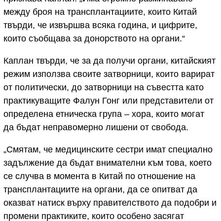
между броя на трансплантациите, които Китай
твърди, че извършва всяка година, и цифрите,
които съобщава за донорството на органи.“
Каплан твърди, че за да получи органи, китайският
режим използва своите затворници, които варират
от политически, до затворници на съвестта като
практикуващите Фалун Гонг или представители от
определена етническа група – хора, които могат
да бъдат неправомерно лишени от свобода.
„Смятам, че медицинските сестри имат специално
задължение да бъдат внимателни към това, което
се случва в момента в Китай по отношение на
трансплантациите на органи, да се опитват да
оказват натиск върху правителството да подобри и
промени практиките, които особено засягат