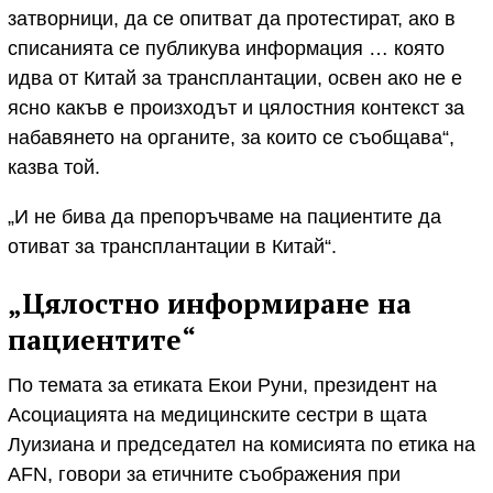
затворници, да се опитват да протестират, ако в
списанията се публикува информация … която
идва от Китай за трансплантации, освен ако не е
ясно какъв е произходът и цялостния контекст за
набавянето на органите, за които се съобщава“,
казва той.
„И не бива да препоръчваме на пациентите да
отиват за трансплантации в Китай“.
„Цялостно информиране на
пациентите“
По темата за етиката Екои Руни, президент на
Асоциацията на медицинските сестри в щата
Луизиана и председател на комисията по етика на
AFN, говори за етичните съображения при