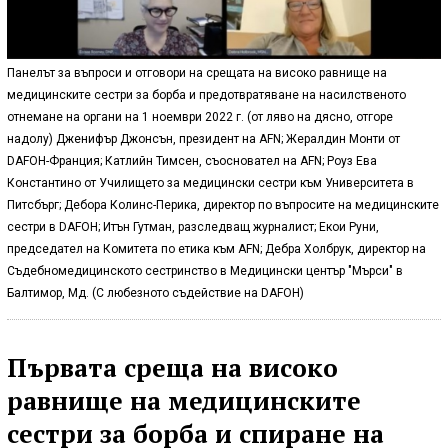
Панелът за въпроси и отговори на срещата на високо равнище на
медицинските сестри за борба и предотвратяване на насилственото
отнемане на органи на 1 ноември 2022 г. (от ляво на дясно, отгоре
надолу) Дженифър Джонсън, президент на AFN; Жералдин Монти от
DAFOH-Франция; Катлийн Тимсен, съосновател на AFN; Роуз Ева
Константино от Училището за медицински сестри към Университета в
Питсбърг; Дебора Колинс-Перика, директор по въпросите на медицинските
сестри в DAFOH; Итън Гутман, разследващ журналист; Екои Руни,
председател на Комитета по етика към AFN; Дебра Холбрук, директор на
Съдебномедицинското сестринство в Медицински център "Мърси" в
Балтимор, Мд. (С любезното съдействие на DAFOH)
Първата среща на високо
равнище на медицинските
сестри за борба и спиране на