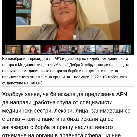
Новоизбраният президент на AFN и директор на съдебномедицинската
сестра в Медицински център „Мърси“ Дебра Холбрук говори на срещата
на върха на медицинските сестри за борба и предотвратяване на
насилственото отнемане на органи на 1 ноември 2022 г. (С любезното
съдействие на DAFOH)
Холбрук заяви, че би искала да предизвика AFN
да направи „работна група от специалисти –
медицински сестри, лекари, лица, занимаващи се
с етика – които наистина биха искали да се
ангажират с борбата срещу насилственото
отнемане на органи в правната сфера. „И ние