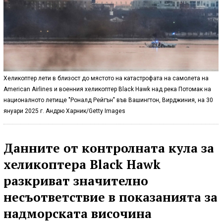
Хеликоптер лети в близост до мястото на катастрофата на самолета на
American Airlines и военния хеликоптер Black Hawk над река Потомак на
националното летище "Роналд Рейгън" във Вашингтон, Вирджиния, на 30
януари 2025 г. Андрю Харник/Getty Images
Данните от контролната кула за
хеликоптера Black Hawk
разкриват значително
несъответствие в показанията за
надморската височина