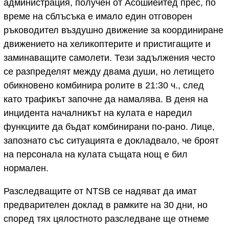
администрация, получен от Асошиейтед прес, по
време на сблъсъка е имало един отговорен
ръководител въздушно движение за координиране
движението на хеликоптерите и пристигащите и
заминаващите самолети. Тези задължения често
се разпределят между двама души, но летището
обикновено комбинира ролите в 21:30 ч., след
като трафикът започне да намалява. В деня на
инцидента началникът на кулата е наредил
функциите да бъдат комбинирани по-рано. Лице,
запознато със ситуацията е докладвало, че броят
на персонала на кулата същата нощ е бил
нормален.
Разследващите от NTSB се надяват да имат
предварителен доклад в рамките на 30 дни, но
според тях цялостното разследване ще отнеме