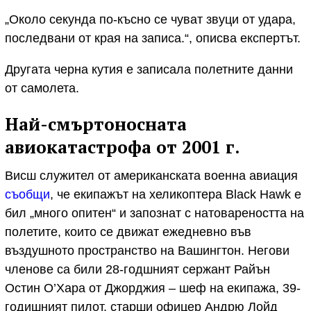
„Около секунда по-късно се чуват звуци от удара,
последвани от края на записа.“, описва експертът.
Другата черна кутия е записала полетните данни
от самолета.
Най-смъртоносната
авиокатастрофа от 2001 г.
Висш служител от американската военна авиация
съобщи
, че екипажът на хеликоптера Black Hawk е
бил „много опитен“ и запознат с натовареността на
полетите, които се движат ежедневно във
въздушното пространство на Вашингтон. Негови
членове са били 28-годшният сержант Райън
Остин О’Хара от Джорджия – шеф на екипажа, 39-
годишният пилот, старши офицер Андрю Лойд