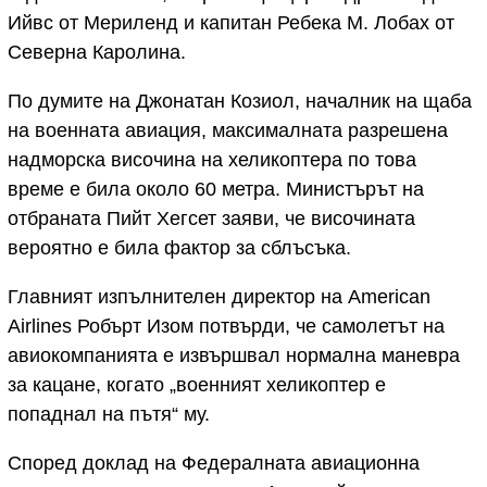
Ийвс от Мериленд и капитан Ребека М. Лобах от
Северна Каролина.
По думите на Джонатан Козиол, началник на щаба
на военната авиация, максималната разрешена
надморска височина на хеликоптера по това
време е била около 60 метра. Министърът на
отбраната Пийт Хегсет заяви, че височината
вероятно е била фактор за сблъсъка.
Главният изпълнителен директор на American
Airlines Робърт Изом потвърди, че самолетът на
авиокомпанията е извършвал нормална маневра
за кацане, когато „военният хеликоптер е
попаднал на пътя“ му.
Според доклад на Федералната авиационна