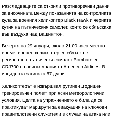
Разследващите са открили противоречиви данни
за височината между показанията на контролната
кула за военния хеликоптер Black Hawk и черната
кутия на пътническия самолет, които се сблъскаха
във въздуха над Вашингтон.
Вечерта на 29 януари, около 21:00 часа местно
време, военен хеликоптер се сблъска с
регионален пътнически самолет Bombardier
CRJ700 на авиокомпанията American Airlines. В
инцидента загинаха 67 души.
Хеликоптерът е извършвал рутинен „годишен
тренировъчен полет“ при ясни метеорологични
условия. Целта на упражнението е била да се
практикуват маршрути за евакуация на ключови
правителствени служители в случаи на атака или