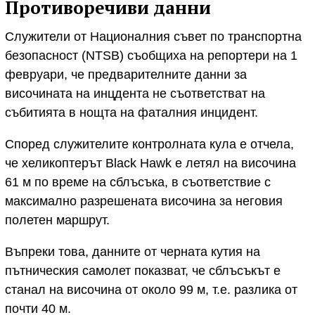
Противоречиви данни
Служители от Националния съвет по транспортна
безопасност (NTSB) съобщиха на репортери на 1
февруари, че предварителните данни за
височината на инцдента не съответстват на
събитията в нощта на фаталния инцидент.
Според служителите контролната кула е отчела,
че хеликоптерът Black Hawk е летял на височина
61 м по време на сблъсъка, в съответствие с
максимално разрешената височина за неговия
полетен маршрут.
Въпреки това, данните от черната кутия на
пътническия самолет показват, че сблъсъкът е
станал на височина от около 99 м, т.е. разлика от
почти 40 м.