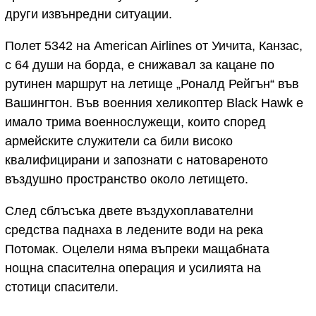
други извънредни ситуации.
Полет 5342 на American Airlines от Уичита, Канзас,
с 64 души на борда, е снижавал за кацане по
рутинен маршрут на летище „Роналд Рейгън“ във
Вашингтон. Във военния хеликоптер Black Hawk е
имало трима военнослужещи, които според
армейските служители са били високо
квалифицирани и запознати с натовареното
въздушно пространство около летището.
След сблъсъка двете въздухоплавателни
средства паднаха в ледените води на река
Потомак. Оцелели няма въпреки мащабната
нощна спасителна операция и усилията на
стотици спасители.