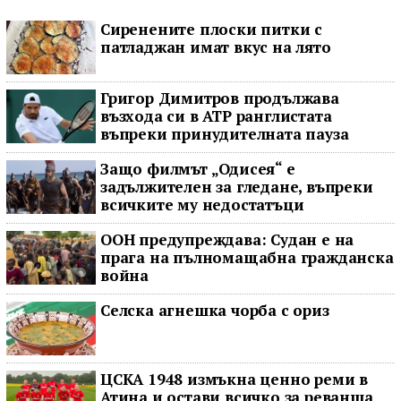
Сиренените плоски питки с
патладжан имат вкус на лято
Григор Димитров продължава
възхода си в ATP ранглистата
въпреки принудителната пауза
Защо филмът „Одисея“ е
задължителен за гледане, въпреки
всичките му недостатъци
ООН предупреждава: Судан е на
прага на пълномащабна гражданска
война
Селска агнешка чорба с ориз
ЦСКА 1948 измъкна ценно реми в
Атина и остави всичко за реванша