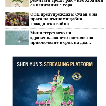
резултати срещу рак – необходими
са изпитания с хора
ООН предупреждава: Судан е на
прага на пълномащабна
гражданска война
Министерството на
здравеопазването настоява за
приключване в срок на два
ключови строителни проекта