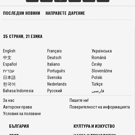
ПОСЛЕДНИ НОВИНИ
НАПРАВЕТЕ ДАРЕНИЕ
35 СТРАНИ, 21 ЕЗИКА
English
Français
Українська
中文
Deutsch
Română
Español
Italiano
Česky
עברית
Português
Slovenščina
日本語
Svenska
Polski
한국어
Nederlands
Türkçe
Bahasa Indonesia
Русский
فارسی
За нас
Пишете ни!
Авторски права
Поверителност на информацията
Условия за ползване
БЪЛГАРИЯ
КУЛТУРА И ИЗКУСТВО