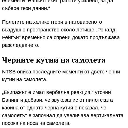
елементи. Нашият екип работи усилено, за да
събере тези данни.“
Полетите на хеликоптери в натовареното
въздушно пространство около летище „Роналд
Рейгън“ временно са спрени докато продължава
разследването.
Черните кутии на самолета
NTSB описа последните моменти от двете черни
кутии на самолета.
„Екипажът е имал вербална реакция,“ уточни
Банинг и добави, че звукозапис от пилотската
кабина от едната черна кутия е показал, че
самолетът е започнал да увеличава вертикалната
посока на носа на самолета.