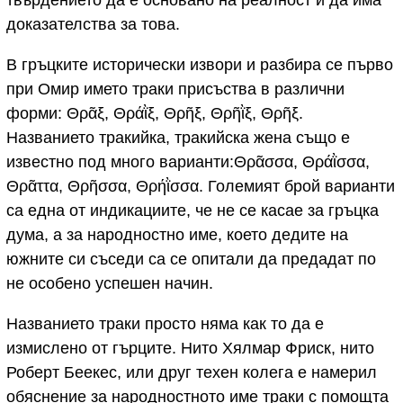
доказателства за това.
В гръцките исторически извори и разбира се първо
при Омир името траки присъства в различни
форми: Θρᾶξ, Θράῒξ, Θρῆξ, Θρῆῒξ, Θρῆξ.
Названието тракийка, тракийска жена също е
известно под много варианти:Θρᾶσσα, Θράῒσσα,
Θρᾶττα, Θρῆσσα, Θρήῒσσα. Големият брой варианти
са една от индикациите, че не се касае за гръцка
дума, а за народностно име, което дедите на
южните си съседи са се опитали да предадат по
не особено успешен начин.
Названието траки просто няма как то да е
измислено от гърците. Нито Хялмар Фриск, нито
Роберт Беекес, или друг техен колега е намерил
обяснение за народностното име траки с помощта