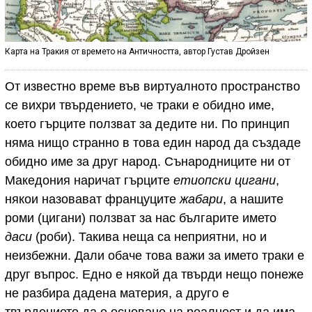
Карта на Тракия от времето на Античността, автор Густав Дройзен
От известно време във виртуалното пространство
се вихри твърдението, че траки е обидно име,
което гърците ползват за дедите ни.
По принцип
няма нищо странно в това един народ да създаде
обидно име за друг народ. Сънародниците ни от
Македония наричат гърците
етиопски цигани
,
някои назовават француците
жабари
, а нашите
роми (цигани) ползват за нас българите името
даси
(роби). Такива неща са неприятни, но и
неизбежни. Дали обаче това важи за името траки е
друг въпрос. Едно е някой да твърди нещо понеже
не разбира дадена материя, а друго е
твърдението да е основано на реалност и да има