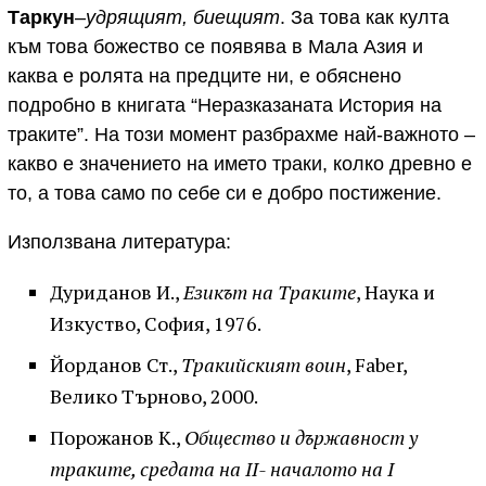
Таркун
–
удрящият, биещият
. За това как култа
към това божество се появява в Мала Азия и
каква е ролята на предците ни, е обяснено
подробно в книгата “Неразказаната История на
траките”. На този момент разбрахме най-важното –
какво е значението на името траки, колко древно е
то, а това само по себе си е добро постижение.
Използвана литература:
Дуриданов И.,
Езикът на Траките
, Наука и
Изкуство, София, 1976.
Йорданов Ст.,
Тракийският воин
, Faber,
Велико Търново, 2000.
Порожанов К.,
Общество и държавност у
траките, средата на ІІ- началото на І