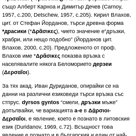
също Алберт Карноа и Димитър Дечев (Carnoy,
1957, c.200, Detschew, 1957, c.205). Кирил Влахов,
цит. от Стефан Йорданов, търси древна форма
*
драсики
(*
Δρᾶσικες
), чието значение е“дръзки,
храбри, или нещо подобно” (Йорданов цит.
Влахов, 2000, с.20). Предложеното от проф.
Влахов име *
Δρᾶσικες
показва връзка с
населявалите някога Беломорието
дерзеи
(
Δερσαῖοι
).
За тях акад. Иван Дуриданов, опирайки се на
данни на различни езиковеди търси връзка със
стпрус.
dyrsos gyntos
“смели,
дръзки
мъже”
допълвайки, че вариацията
а-е
в
Δ
ά
ρσιοι-
Δ
ε
ρσαῖοι
, е явление, което е познато в литовския
език (Duridanov, 1969, c.72). Всъщност това
явление е познато и в българския и един от най-