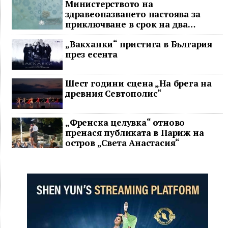
Министерството на
здравеопазването настоява за
приключване в срок на два
ключови строителни проекта
„Вакханки“ пристига в България
през есента
Шест години сцена „На брега на
древния Севтополис“
„Френска целувка“ отново
пренася публиката в Париж на
остров „Света Анастасия“