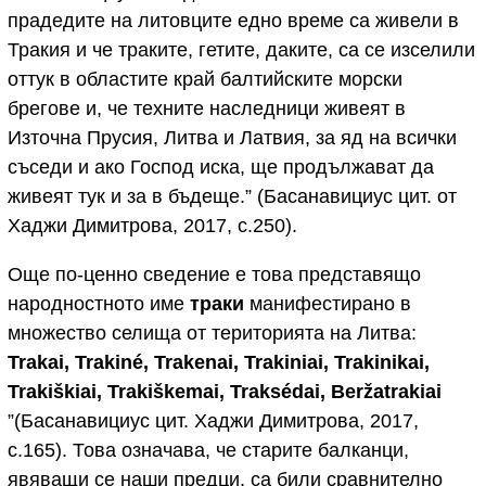
прадедите на литовците едно време са живели в
Тракия и че траките, гетите, даките, са се изселили
оттук в областите край балтийските морски
брегове и, че техните наследници живеят в
Източна Прусия, Литва и Латвия, за яд на всички
съседи и ако Господ иска, ще продължават да
живеят тук и за в бъдеще.” (Басанавициус цит. от
Хаджи Димитрова, 2017, с.250).
Още по-ценно сведение е това представящо
народностното име
траки
манифестирано в
множество селища от територията на Литва:
Trakai
,
Trakin
é,
Trakenai
,
Trakiniai
,
Trakinikai
,
Traki
š
kiai
,
Traki
š
kemai
,
Traks
é
dai
,
Ber
ž
atrakiai
”(Басанавициус цит. Хаджи Димитрова, 2017,
с.165). Това означава, че старите балканци,
явяващи се наши предци, са били сравнително