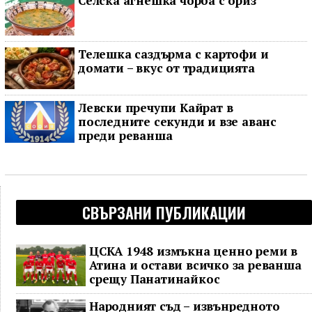
Селска агнешка чорба с ориз
Телешка саздърма с картофи и
домати – вкус от традицията
Левски пречупи Кайрат в
последните секунди и взе аванс
преди реванша
СВЪРЗАНИ ПУБЛИКАЦИИ
ЦСКА 1948 измъкна ценно реми в
Атина и остави всичко за реванша
срещу Панатинайкос
Народният съд – извънредното