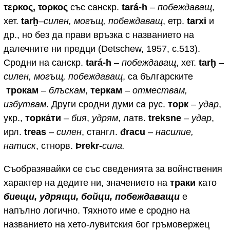
τερκος, τορκος
със санскр.
tará-h
–
побеждаващ
,
хет.
tarḫ
–
силен, могъщ, побеждаващ
, етр.
tarxi
и
др., но без да прави връзка с названието на
далечните ни предци (Detschew, 1957, c.513).
Сродни на санскр.
tará-h
–
побеждаващ
, хет.
tarḫ
–
силен, могъщ, побеждаващ
, са българските
трокам
–
блъскам
,
теркам
–
отмествам,
избутвам
. Други сродни думи са рус.
торк
–
удар
,
укр.,
торка́ти
–
бия
,
удрям
, латв.
treksne
–
удар
,
ирл.
treas
–
силен
, стангл.
đrасu
–
насилие,
натиск
, стнорв.
Þrekr-
сила.
Съобразявайки се със сведенията за войнствения
характер на дедите ни, значението на
траки
като
биещи, удрящи, бойци, побеждаващи
е
напълно логично. Тяхното име е сродно на
названието на хето-лувитския бог гръмовержец