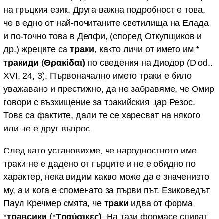
на гръцкия език. Друга важна подробност е това,
че в едно от най-почитаните светилища на Елада
и по-точно това в Делфи, (според Откупщиков и
др.) жреците са
траки
, както личи от името им *
тракиди
(
Θρακίδαι)
по сведения на Диодор (Diod.,
XVI, 24, 3). Първоначално името траки е било
уважавано и престижно, да не забравяме, че Омир
говори с възхищение за тракийския цар Резос.
Това са фактите, дали те се харесват на някого
или не е друг въпрос.
След като установихме, че народностното име
траки не е дадено от гърците и не е обидно по
характер, нека видим какво може да е значението
му, а и кога е споменато за първи път. Езиковедът
Паул Кречмер смята, че
траки
идва от форма
*
травсики
(*
Tραύσικες
)
. На тази формасе спират