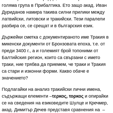
голяма група в Прибалтика. Ето защо акад. Иван
Дуриданов намира такива силни прилики между
латвийски, литовски и тракийски. Тези паралели
разбира се, се срещат и в българския език.
Държейки сметка с документираното име Тракия в
микенски документи от Бронзовата епоха, т.е. от
преди 3400 г., а и големият брой топоними от
Балтийския регион, които са свързани с името
траки, ние трябва да приемем, че траки и Тракия
са стари и изконни форми. Какво обаче е
значението?
Подлагайки на анализ тракийски лични имена,
съдържащи елементи –
τερκος, τορκος
и опирайки
се на сведения на езиковедите Шулце и Кречмер,
акад. Димитър Дечев представя сравнения на –