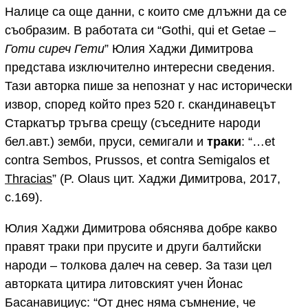
Налице са още данни, с които сме длъжни да се
съобразим. В работата си “Gothi, qui et Getae –
Готи сиреч Гети
” Юлия Хаджи Димитрова
представа изключително интересни сведения.
Тази авторка пише за непознат у нас исторически
извор, според който през 520 г. скандинавецът
Старкатър тръгва срещу (съседните народи
бел.авт.) земби, пруси, семигали и
траки
: “…et
contra Sembos, Prussos, et contra Semigalos et
Thracias
” (P. Olaus цит. Хаджи Димитрова, 2017,
с.169).
Юлия Хаджи Димитрова обяснява добре какво
правят траки при прусите и други балтийски
народи – толкова далеч на север. За тази цел
авторката цитира литовският учен Йонас
Басанавициус: “От днес няма съмнение, че