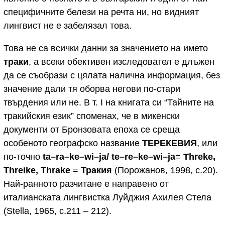
специфичните белези на речта ни, но видният
лингвист не е забелязал това.
Това не са всички данни за значението на името
траки
, а всеки обективен изследовател е длъжен
да се съобрази с цялата налична информация, без
значение дали тя оборва негови по-стари
твърдения или не. В т. I на книгата си “Тайните на
тракийския език” споменах, че в микенски
документи от Бронзовата епоха се среща
особеното географско название
ТЕРЕКЕВИЯ
, или
по-точно
ta
–
ra
–
ke
–
wi
–
ja
/
te
–
re
–
ke
–
wi
–
ja
=
Threke
,
Threike
,
Thrake
=
Тракия
(Порожанов, 1998, с.20).
Най-ранното разчитане е направено от
италианската лингвистка Луйджия Ахилея Стела
(Stella, 1965, с.211 – 212).