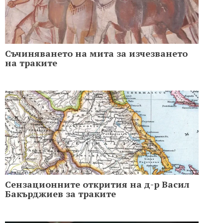
Съчиняването на мита за изчезването
на траките
Сензационните открития на д-р Васил
Бакърджиев за траките