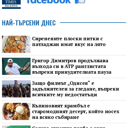
НАЙ-ТЪРСЕНИ ДНЕС
Сиренените плоски питки с
патладжан имат вкус на лято
Григор Димитров продължава
възхода си в ATP ранглистата
въпреки принудителната пауза
Защо филмът „Одисея“ е
задължителен за гледане, въпреки
всичките му недостатъци
Къпиновият крамбъл е
старомодният десерт, който носех
на всяко събиране