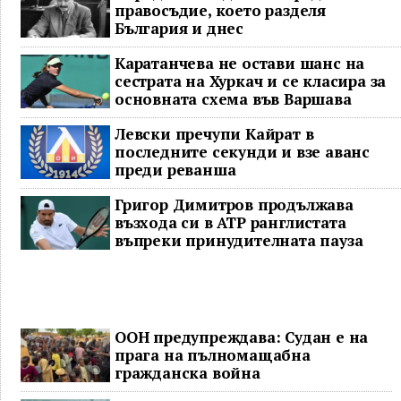
правосъдие, което разделя
България и днес
Каратанчева не остави шанс на
сестрата на Хуркач и се класира за
основната схема във Варшава
Левски пречупи Кайрат в
последните секунди и взе аванс
преди реванша
Григор Димитров продължава
възхода си в ATP ранглистата
въпреки принудителната пауза
ООН предупреждава: Судан е на
прага на пълномащабна
гражданска война