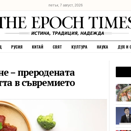
петък, 7 август, 2026
Щ
РУСИЯ
КИТАЙ
СВЯТ
КУЛТУРА
НАУКА
ДУХ И 
не – преродената
тта в съвремието