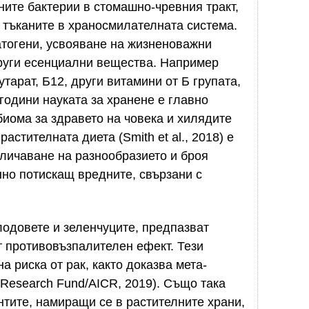
ните бактерии в стомашно-чревния тракт,
тъканите в храносмилателната система.
атогени, усвояване на жизненоважни
други есенциални вещества. Например
тарат, Б12, други витамини от Б групата,
години науката за хранене е главно
иома за здравето на човека и хилядите
астителната диета (Smith et al., 2018) е
личаване на разнообразието и броя
но потискащ вредните, свързани с
одовете и зеленчуците, предпазват
т противовъзпалителен ефект. Тези
а риска от рак, както доказва мета-
 Research Fund/AICR, 2019). Също така
тите, намиращи се в растителните храни,