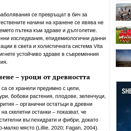
заболявания се превръщат в бич за
ествените начини на хранене се явява не
ремето пътека към здраве и дълголетие.
енни изследвания, епидемиологични данни
ации в света и холистичната система Vita
игнете устойчиво здраве в съвременния
ия.
нене – уроци от древността
са се хранели предимно с цели,
ури, бобови растения, плодове, зеленчуци,
крития – органични остатъци в древни
на скелетни останки – показват, че
астителни въглехидрати и фибри, докато
малко място (Lillie, 2020; Fagan, 2004).