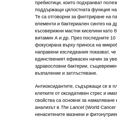
пребиотици, които подхранват полез
поддържащи цялостната функция на 
Те са отговорни за филтриране на п
елементи и бактериален синтез на 
късоверижни мастни киселини като бу
витамин А и др. През последните 10 
фокусирана върху приноса на микроб
направени изследвания показват, че р
единственият ефикасен начин за уве
здравословни бактерии, същевремен
възпаление и затлъстяване.
Антиоксидантите, съдържащи се в пл
клетките от оксидативен стрес и има
свойства са основни за намаляване н
анализът в
The Lancet
(World Cancer
ненаситените мазнини и фитонутриен