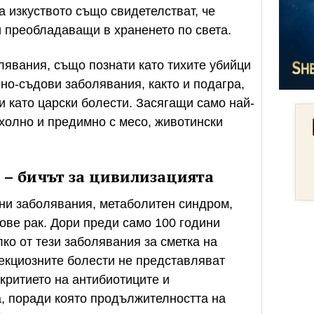
а изкуството също свидетелстват, че
и преобладаващи в храненето по света.
явания, също познати като тихите убийци
чно-съдови заболявания, както и подагра,
и като царски болести. Засягащи само най-
 охолно и предимно с месо, животински
 – бичът за цивилизацията
ни заболявания, метаболитен синдром,
ове рак. Дори преди само 100 години
ко от тези заболявания за сметка на
екциозните болести не представляват
критието на антибиотиците и
, поради която продължителността на