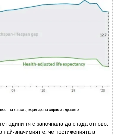
ост на живота, коригирана спрямо здравето
е години тя е започнала да спада отново.
о най-значимият е, че постиженията в