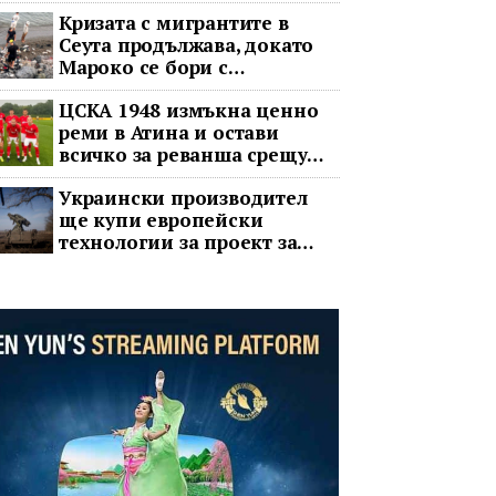
Кризата с мигрантите в
Сеута продължава, докато
Мароко се бори с
обвинения в чужбина и с
ЦСКА 1948 измъкна ценно
гнева у дома
реми в Атина и остави
всичко за реванша срещу
Панатинайкос
Украински производител
ще купи европейски
технологии за проект за
противоракетна отбрана