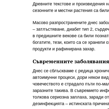
Древните текстове и произведения н
сезонните и местни растения са бил
Масово разпространените днес забол
– затлъстяване, диабет тип 2, сърде
в предишните векове са били познат
богатите, тези, които са се хранели
продукти и рафинирана захар.
Съвременните заболявания
Днес се сблъскваме с редица хронич
автоимунни процеси, дори някои вид
човечеството е страдало пъти по-мал
заразните такива. В съвремието инф
толкова сериозна заплаха, заради от
дезинфекцията – истинската причина