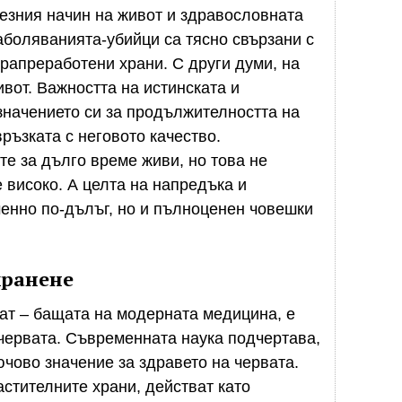
езния начин на живот и здравословната
заболяванията-убийци са тясно свързани с
трапреработени храни. С други думи, на
вот. Важността на истинската и
значението си за продължителността на
ръзката с неговото качество.
е за дълго време живи, но това не
е високо. А целта на напредъка и
менно по-дълъг, но и пълноценен човешки
хранене
ат – бащата на модерната медицина, е
 червата. Съвременната наука подчертава,
ючово значение за здравето на червата.
стителните храни, действат като