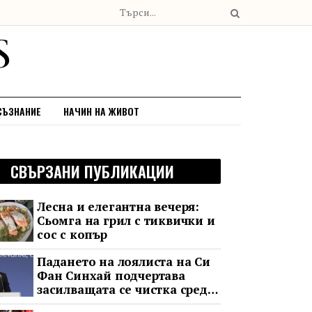
СЪЗНАНИЕ
НАЧИН НА ЖИВОТ
СВЪРЗАНИ ПУБЛИКАЦИИ
Лесна и елегантна вечеря:
Сьомга на грил с тиквички и
сос с копър
Падането на лоялиста на Си
Фан Синхай подчертава
засилващата се чистка сред
финансовия елит на Китай