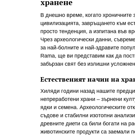
хранене
В днешно време, когато хроничните 
цивилизацията, завръщането към ест
просто тенденция, а изпитана във в
Чрез археологически данни, съврем
за най-болните и най-здравите попул
Rama, ще ви представим как да пост
забързан свят без излишни усложнен
Естественият начин на хра
Хиляди години назад нашите предци 
непреработени храни – зърнени култ
ядки и семена. Археологическите от
съдове и стабилни изотопни анализи 
древните диети са били богати на р
животинските продукти са заемали по-