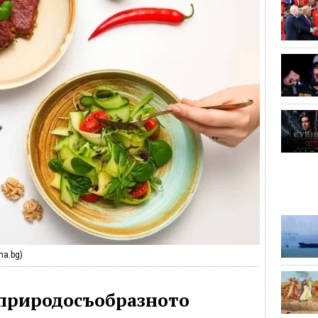
ma.bg)
 природосъобразното