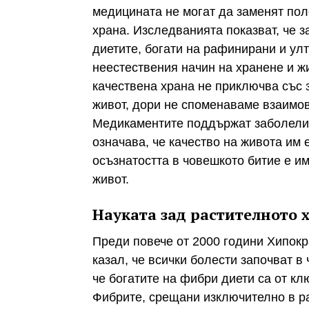
медицината не могат да заменят пол
храна. Изследванията показват, че 
диетите, богати на рафинирани и ул
неестествения начин на хранене и жи
качествена храна не приключва със 
живот, дори не споменаваме взаимов
Медикаментите поддържат заболелит
означава, че качество на живота им 
осъзнатостта в човешкото битие е и
живот.
Науката зад растителното 
Преди повече от 2000 години Хипокр
казал, че всички болести започват в
че богатите на фибри диети са от кл
Фибрите, срещани изключително в ра