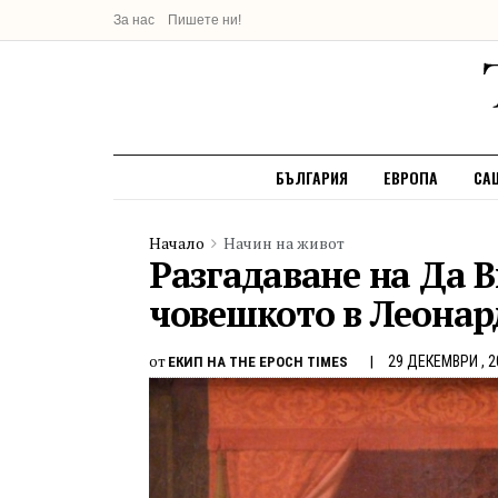
За нас
Пишете ни!
БЪЛГАРИЯ
ЕВРОПА
СА
Начало
Начин на живот
Разгадаване на Да В
човешкото в Леонар
от
29 ДЕКЕМВРИ , 2
ЕКИП НА THE EPOCH TIMES