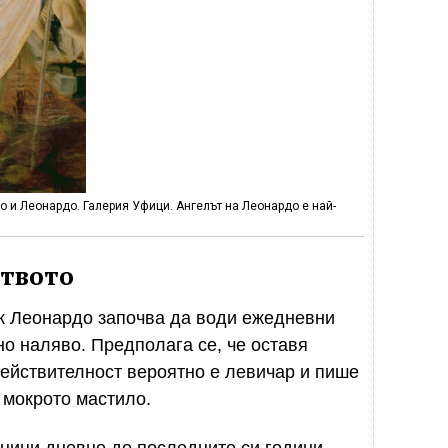
о и Леонардо. Галерия Уфици. Ангелът на Леонардо е най-
ството
ек Леонардо започва да води ежедневни
но наляво. Предполага се, че оставя
 действителност вероятно е левичар и пише
 мокрото мастило.