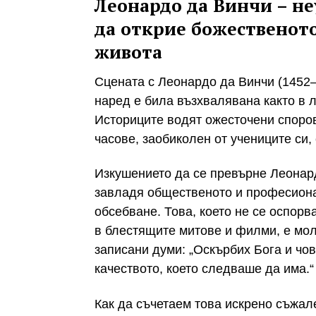
Леонардо да Винчи – н
да открие божественото
живота
Сцената с Леонардо да Винчи (1452–
наред е била възхвалявана както в л
Историците водят ожесточени споро
часове, заобиколен от учениците си, 
Изкушението да се превърне Леонард
завладя общественото и професиона
обсебване. Това, което не се оспорв
в блестящите митове и филми, е мол
записани думи: „Оскърбих Бога и чо
качеството, което следваше да има.“
Как да съчетаем това искрено съжале