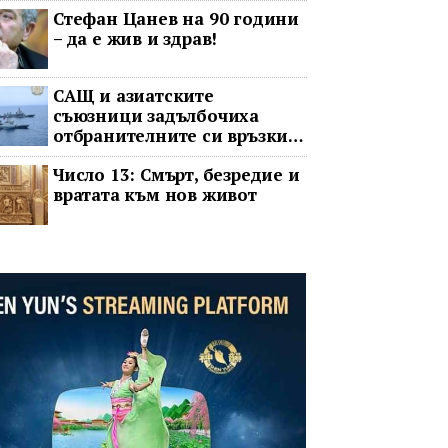
Стефан Цанев на 90 години
език
– да е жив и здрав!
САЩ и азиатските
съюзници задълбочиха
отбранителните си връзки
срещу Китай
Число 13: Смърт, безредие и
вратата към нов живот