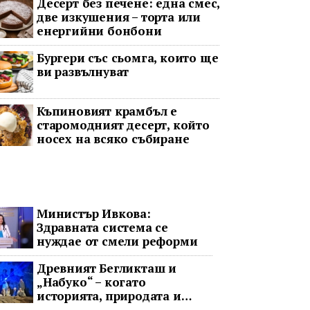
Десерт без печене: една смес,
две изкушения – торта или
енергийни бонбони
Бургери със сьомга, които ще
ви развълнуват
Къпиновият крамбъл е
старомодният десерт, който
носех на всяко събиране
Министър Ивкова:
Здравната система се
нуждае от смели реформи
Древният Бегликташ и
„Набуко“ – когато
историята, природата и
операта говорят на един