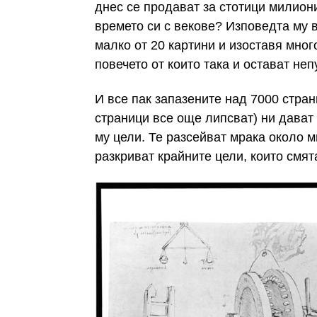
днес се продават за стотици милиони
времето си с векове? Изповедта му 
малко от 20 картини и изоставя мног
повечето от които така и остават не
И все пак запазените над 7000 стра
страници все още липсват) ни дават
му цели. Те разсейват мрака около м
разкриват крайните цели, които смята