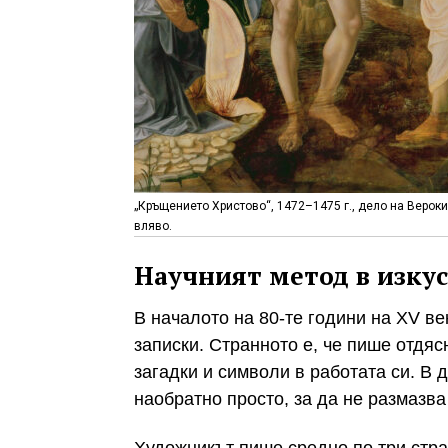
„Кръщението Христово“, 1472–1475 г., дело на Вероки
вляво.
Научният метод в изку
В началото на 80-те години на XV в
записки. Странното е, че пише отдяс
загадки и символи в работата си. В
наобратно просто, за да не размазва