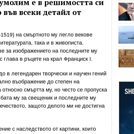
еумолим е в решимостта си
 във всеки детайл от
1519) на смъртното му легло векове
итературата, така и в живописта.
ве за изображението на последните му
с глава в ръцете на крал Франциск I.
о в легендарен творчески и научен гений
лно въображение до степен на
а относно смъртта му, но често се пропуска
бата му за свещеник и последните му
вечеството, защото делото ми не достигна
ние с наследството от картини, които