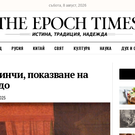
събота, 8 август, 2026
Щ
РУСИЯ
КИТАЙ
СВЯТ
КУЛТУРА
НАУКА
ДУХ И 
инчи, показване на
до
025