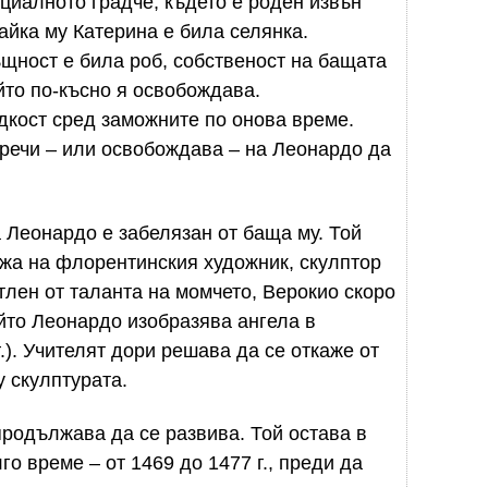
циалното градче, където е роден извън
айка му Катерина е била селянка.
ъщност е била роб, собственост на бащата
йто по-късно я освобождава.
дкост сред заможните по онова време.
речи – или освобождава – на Леонардо да
 Леонардо е забелязан от баща му. Той
жа на флорентинския художник, скулптор
тлен от таланта на момчето, Верокио скоро
ойто Леонардо изобразява ангела в
.). Учителят дори решава да се откаже от
у скулптурата.
продължава да се развива. Той остава в
о време – от 1469 до 1477 г., преди да