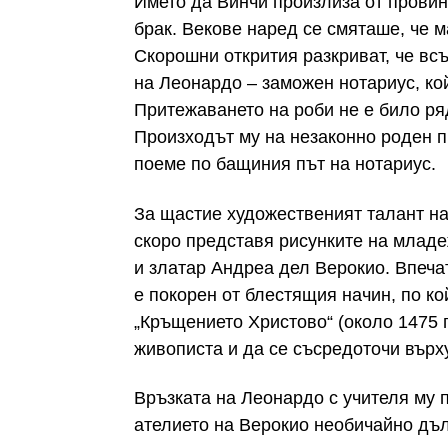
Името да Винчи произлиза от провин
брак. Векове наред се смяташе, че м
Скорошни открития разкриват, че вс
на Леонардо – заможен нотариус, ко
Притежаването на роби не е било ря
Произходът му на незаконно роден п
поеме по бащиния път на нотариус.
За щастие художественият талант на
скоро представя рисунките на младе
и златар Андреа дел Верокио. Впеча
е покорен от блестящия начин, по к
„Кръщението Христово“ (около 1475 г
живописта и да се съсредоточи върх
Връзката на Леонардо с учителя му 
ателието на Верокио необичайно дълг