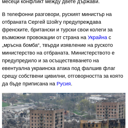
месеци конфликт между двете държави.
В телефонни разговори, руският министър на
отбраната Сергей Шойгу предупреждава
френските, британски и турски свои колеги за
възможни провокации от страна на
Украйна
с
„мръсна бомба“, твърди изявление на руското
министерство на отбраната. Министерството е
предупредило и за осъществяването на
евентуална украинска атака под фалшив флаг
срещу собствени цивилни, отговорността за която
да бъде приписана на
Русия
.