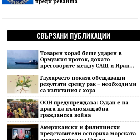
преди реванша
СВЪРЗАНИ ПУБЛИКАЦИИ
Товарен кораб беше ударен в
Ормузкия проток, докато
преговорите между САЩ и Иран
останаха в безизходица
Глухарчето показа обещаващи
резултати срещу рак – необходими
са изпитания с хора
ООН предупреждава: Судан е на
прага на пълномащабна
гражданска война
Американски и филипински
представители оспориха морската
правна война на Пекин