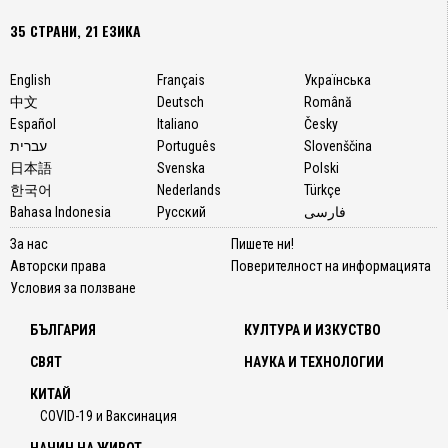
35 СТРАНИ, 21 ЕЗИКА
English
Français
Українська
中文
Deutsch
Română
Español
Italiano
Česky
עברית
Português
Slovenščina
日本語
Svenska
Polski
한국어
Nederlands
Türkçe
Bahasa Indonesia
Русский
فارسی
За нас
Пишете ни!
Авторски права
Поверителност на информацията
Условия за ползване
БЪЛГАРИЯ
КУЛТУРА И ИЗКУСТВО
СВЯТ
НАУКА И ТЕХНОЛОГИИ
КИТАЙ
COVID-19 и Ваксинация