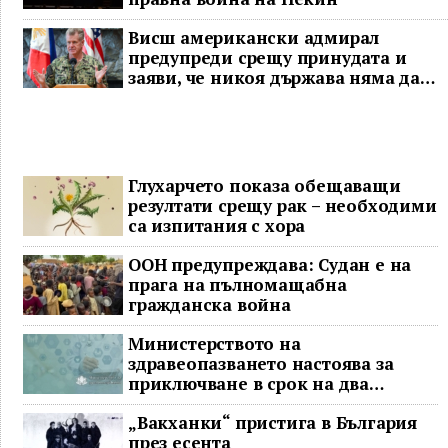
Висш американски адмирал
предупреди срещу принудата и
заяви, че никоя държава няма да
доминира в Индо-Тихоокеанския
регион
Глухарчето показа обещаващи
резултати срещу рак – необходими
са изпитания с хора
ООН предупреждава: Судан е на
прага на пълномащабна
гражданска война
Министерството на
здравеопазването настоява за
приключване в срок на два
ключови строителни проекта
„Вакханки“ пристига в България
през есента