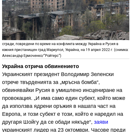
сгради, повредени по време на конфликта между Украйна и Русия в
южния пристанищен град Мариупол, Украйна, на 19 април 2022 г. (снимка:
Александър Ермоченко/“Ройтерс“)
Украйна отрича обвинението
Украинският президент Володимир Зеленски
отрече твърденията за „мръсна бомба“,
обвинявайки Русия в умишлено инсцениране на
провокация. „И има само един субект, който може
да използва ядрени оръжия в нашата част на
Европа, и този субект е този, който е наредил на
другаря Шойгу да се обади някъде“,
заяви
украинският лидер на 23 октомври. Часове преди