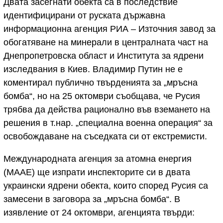
Двата засегнати обекта са в последствие
идентифицирани от руската държавна
информационна агенция РИА – Източния завод за
обогатяване на минерали в централната част на
Днепропетровска област и Института за ядрени
изследвания в Киев. Владимир Путин не е
коментирал публично твърденията за „мръсна
бомба“, но на 25 октомври съобщава, че Русия
трябва да действа рационално във вземането на
решения в т.нар. „специална военна операция“ за
освобождаване на съседката си от екстремисти.
Международната агенция за атомна енергия
(МААЕ) ще изпрати инспекторите си в двата
украински ядрени обекта, които според Русия са
замесени в заговора за „мръсна бомба“. В
изявление от 24 октомври, агенцията твърди: