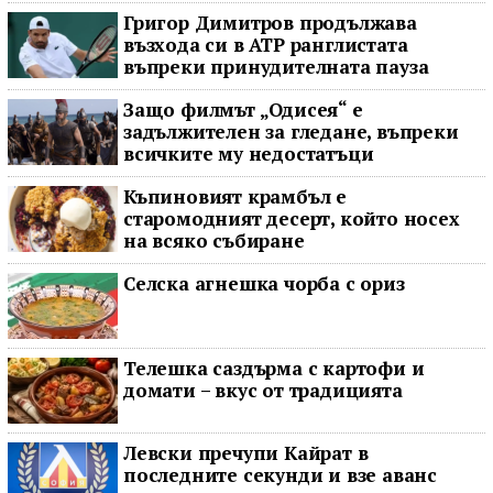
Григор Димитров продължава
възхода си в ATP ранглистата
въпреки принудителната пауза
Защо филмът „Одисея“ е
задължителен за гледане, въпреки
всичките му недостатъци
Къпиновият крамбъл е
старомодният десерт, който носех
на всяко събиране
Селска агнешка чорба с ориз
Телешка саздърма с картофи и
домати – вкус от традицията
Левски пречупи Кайрат в
последните секунди и взе аванс