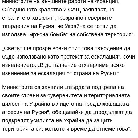
министрите на външните работи на Франция,
Обединеното кралство и САЩ заявяват, че
страните отхвърлят „прозрачно неверните
твърдения на Русия, че Украйна се готви да
използва „мръсна бомба“ на собствена територия“.
„Светът ще прозре всеки опит това твърдение да
бъде използвано като претекст за ескалация“, сочи
изявлението. „В допълнение отхвърляме всяко
извинение за ескалация от страна на Русия.“
Министрите са заявили „твърдата подкрепа на
своите страни за суверенитета и териториалната
цялост на Украйна в лицето на продължаващата
агресия на Русия“, обещавайки да „продължат да
подкрепят усилията на Украйна да защити
територията си, колкото и време да отнеме това“.