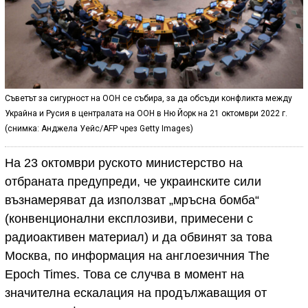
Съветът за сигурност на ООН се събира, за да обсъди конфликта между
Украйна и Русия в централата на ООН в Ню Йорк на 21 октомври 2022 г.
(снимка: Анджела Уейс/AFP чрез Getty Images)
На 23 октомври руското министерство на
отбраната предупреди, че украинските сили
възнамеряват да използват „мръсна бомба“
(конвенционални експлозиви, примесени с
радиоактивен материал) и да обвинят за това
Москва, по информация на англоезичния The
Epoch Times. Това се случва в момент на
значителна ескалация на продължаващия от