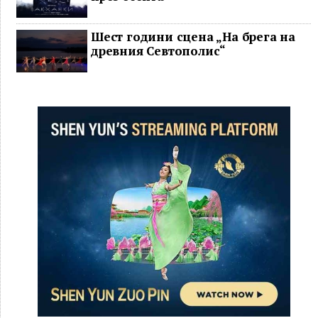
Шест години сцена „На брега на
древния Севтополис“