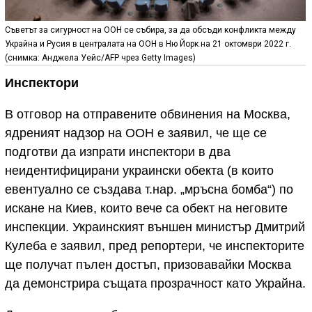
Съветът за сигурност на ООН се събира, за да обсъди конфликта между
Украйна и Русия в централата на ООН в Ню Йорк на 21 октомври 2022 г.
(снимка: Анджела Уейс/AFP чрез Getty Images)
Инспектори
В отговор на отправените обвинения на Москва,
ядреният надзор на ООН е заявил, че ще се
подготви да изпрати инспектори в два
неидентифицирани украински обекта (в които
евентуално се създава т.нар. „мръсна бомба“) по
искане на Киев, които вече са обект на неговите
инспекции. Украинският външен министър Дмитрий
Кулеба е заявил, пред репортери, че инспекторите
ще получат пълен достъп, призовавайки Москва
да демонстрира същата прозрачност като Украйна.