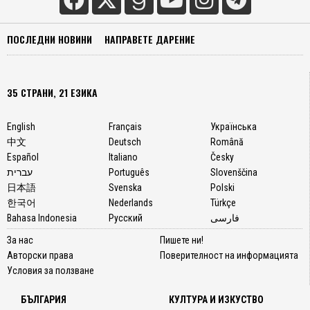
ПОСЛЕДНИ НОВИНИ
НАПРАВЕТЕ ДАРЕНИЕ
35 СТРАНИ, 21 ЕЗИКА
English
Français
Українська
中文
Deutsch
Română
Español
Italiano
Česky
עברית
Português
Slovenščina
日本語
Svenska
Polski
한국어
Nederlands
Türkçe
Bahasa Indonesia
Русский
فارسی
За нас
Пишете ни!
Авторски права
Поверителност на информацията
Условия за ползване
БЪЛГАРИЯ
КУЛТУРА И ИЗКУСТВО