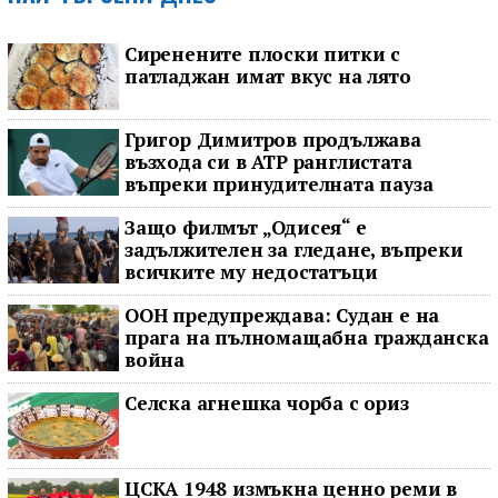
Сиренените плоски питки с
патладжан имат вкус на лято
Григор Димитров продължава
възхода си в ATP ранглистата
въпреки принудителната пауза
Защо филмът „Одисея“ е
задължителен за гледане, въпреки
всичките му недостатъци
ООН предупреждава: Судан е на
прага на пълномащабна гражданска
война
Селска агнешка чорба с ориз
ЦСКА 1948 измъкна ценно реми в