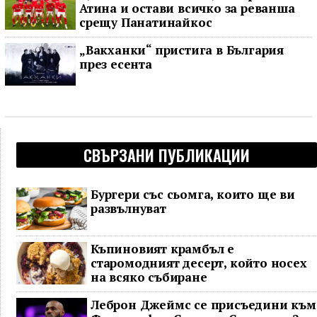
Атина и остави всичко за реванша
срещу Панатинайкос
„Вакханки“ пристига в България
през есента
СВЪРЗАНИ ПУБЛИКАЦИИ
Бургери със сьомга, които ще ви
развълнуват
Къпиновият крамбъл е
старомодният десерт, който носех
на всяко събиране
Леброн Джеймс се присъедини към