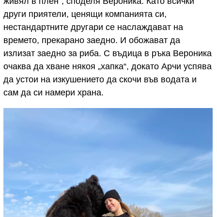
живял в плен“, споделя Вероника. Като всички
други приятели, ценящи компанията си,
нестандартните другари се наслаждават на
времето, прекарано заедно. И обожават да
излизат заедно за риба. С въдица в ръка Вероника
очаква да хване някоя „хапка“, докато Арчи успява
да устои на изкушението да скочи във водата и
сам да си намери храна.