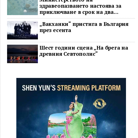
здравеопазването настоява за
приключване в срок на два
ключови строителни проекта
„Вакханки“ пристига в България
през есента
Шест години сцена „На брега на
древния Севтополис“