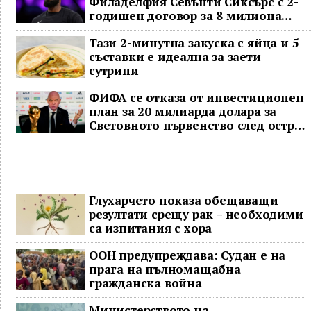
Филаделфия Севънти Сиксърс с 2-
годишен договор за 8 милиона
долара
Тази 2-минутна закуска с яйца и 5
съставки е идеална за заети
сутрини
ФИФА се отказа от инвестиционен
план за 20 милиарда долара за
Световното първенство след остра
реакция
Глухарчето показа обещаващи
резултати срещу рак – необходими
са изпитания с хора
ООН предупреждава: Судан е на
прага на пълномащабна
гражданска война
Министерството на