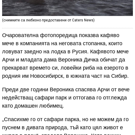
(снимките са любезно предоставени от Caters News)
Очарователна фотопоредица показва кафяво
мече в компанията на неговата стопанка, които
ловуват заедно на лодка в Русия. Кафявото мече
Арчи и младата дама Вероника Дичка обичат да
прекарват времето си, ловейки риба на езерото в
родния им Новосибирск, в южната част на Сибир.
Преди две години Вероника спасява Арчи от вече
недействащ сафари парк и оттогава го отглежда
като домашен любимец.
„Спасихме го от сафари парка, но не можем да го
пуснем в дивата природа, тъй като цял живот е