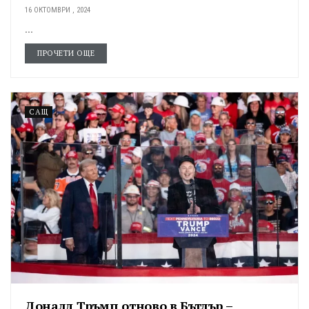
16 ОКТОМВРИ , 2024
...
ПРОЧЕТИ ОЩЕ
САЩ
Доналд Тръмп отново в Бътлър –