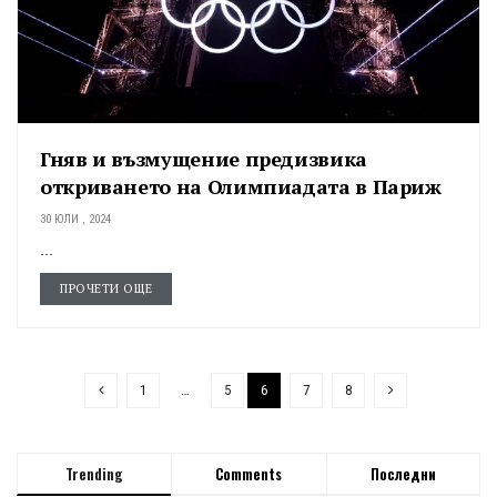
Гняв и възмущение предизвика
откриването на Олимпиадата в Париж
30 ЮЛИ , 2024
...
ПРОЧЕТИ ОЩЕ
1
…
5
6
7
8
Trending
Comments
Последни