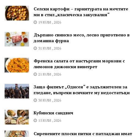
Селски картофи – гарнитурата на мечтите
ми в стил „класическа закусвалня“
19 ЮЛИ , 2026
Дърпано свинско месо, лесно приготвено в
домашна фурна
31 ЮЛИ , 2026
Френска салата от настъргани моркови с
лимонов дижонски винегрет
21 ЮЛИ , 2026
Защо филмът „Одисея“ е задължителен за
гледане, въпреки всичките му недостатъци
30 ЮЛИ , 2026
Кубински сандвич
15 ЮЛИ , 2026
Сиренените плоски питки с патладжан имат