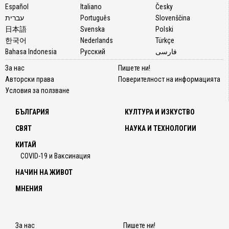
Español
Italiano
Česky
עברית
Português
Slovenščina
日本語
Svenska
Polski
한국어
Nederlands
Türkçe
Bahasa Indonesia
Русский
فارسی
За нас
Пишете ни!
Авторски права
Поверителност на информацията
Условия за ползване
БЪЛГАРИЯ
КУЛТУРА И ИЗКУСТВО
СВЯТ
НАУКА И ТЕХНОЛОГИИ
КИТАЙ
COVID-19 и Ваксинация
НАЧИН НА ЖИВОТ
МНЕНИЯ
За нас
Пишете ни!