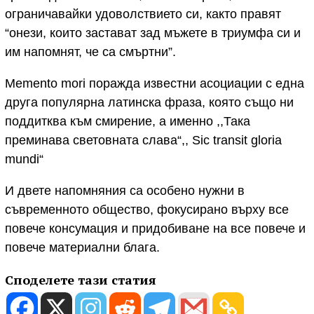
ограничавайки удоволствието си, както правят
“онези, които застават зад мъжете в триумфа си и
им напомнят, че са смъртни”.
Memento mori поражда известни асоциации с една
друга популярна латинска фраза, която също ни
поддитква към смирение, а именно ,,Така
преминава световната слава“,, Sic
transit gloria
mundi“
И двете напомняния са особено нужни в
съвременното общество, фокусирано върху все
повече консумация и придобиване на все повече и
повече материални блага.
Споделете тази статия