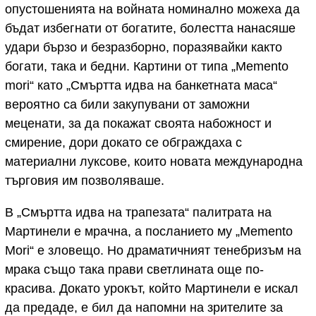
опустошенията на войната номинално можеха да
бъдат избегнати от богатите, болестта нанасяше
удари бързо и безразборно, поразявайки както
богати, така и бедни. Картини от типа „Memento
mori“ като „Смъртта идва на банкетната маса“
вероятно са били закупувани от заможни
меценати, за да покажат своята набожност и
смирение, дори докато се обграждаха с
материални луксове, които новата международна
търговия им позволяваше.
В „Смъртта идва на трапезата“ палитрата на
Мартинели е мрачна, а посланието му „Memento
Mori“ е зловещо. Но драматичният тенебризъм на
мрака също така прави светлината още по-
красива. Докато урокът, който Мартинели е искал
да предаде, е бил да напомни на зрителите за