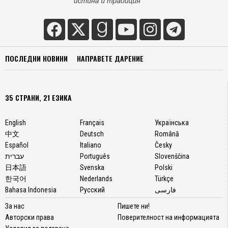
ПОСЛЕДНИ НОВИНИ
НАПРАВЕТЕ ДАРЕНИЕ
35 СТРАНИ, 21 ЕЗИКА
English
Français
Українська
中文
Deutsch
Română
Español
Italiano
Česky
עברית
Português
Slovenščina
日本語
Svenska
Polski
한국어
Nederlands
Türkçe
Bahasa Indonesia
Русский
فارسی
За нас
Пишете ни!
Авторски права
Поверителност на информацията