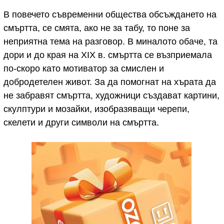
В повечето съвременни общества обсъждането на
смъртта, се смята, ако не за табу, то поне за
неприятна тема на разговор. В миналото обаче, та
дори и до края на XIX в. смъртта се възприемала
по-скоро като мотиватор за смислен и
добродетелен живот. За да помогнат на хърата да
не забравят смъртта, художници създават картини,
скулптури и мозайки, изобразяващи черепи,
скелети и други символи на смъртта.