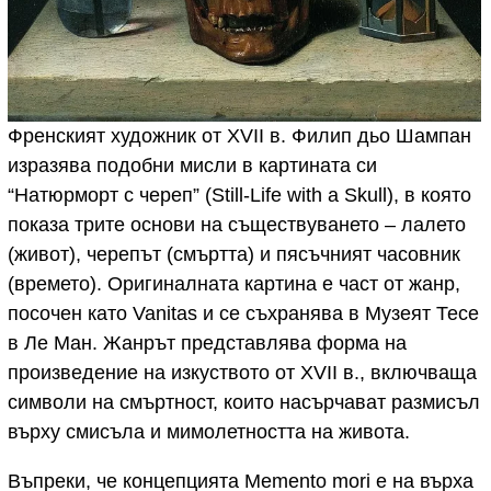
Френският художник от XVII в. Филип дьо Шампан
изразява подобни мисли в картината си
“Натюрморт с череп” (Still-Life with a Skull), в която
показа трите основи на съществуването – лалето
(живот), черепът (смъртта) и пясъчният часовник
(времето). Оригиналната картина е част от жанр,
посочен като Vanitas и се съхранява в Музеят Тесе
в Ле Ман. Жанрът представлява форма на
произведение на изкуството от XVII в., включваща
символи на смъртност, които насърчават размисъл
върху смисъла и мимолетността на живота.
Въпреки, че концепцията Memento mori е на върха