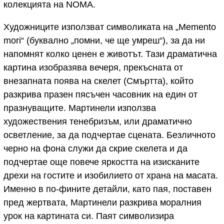
колекцията на NOMA.
Художниците използват символиката на „Memento
mori“ (буквално „помни, че ще умреш“), за да ни
напомнят колко ценен е животът. Тази драматична
картина изобразява вечеря, прекъсната от
внезапната поява на скелет (Смъртта), който
разкрива празен пясъчен часовник на един от
празнуващите. Мартинели използва
художествения тенебризъм, или драматично
осветление, за да подчертае сцената. Безличното
черно на фона служи да скрие скелета и да
подчертае още повече яркостта на изисканите
дрехи на гостите и изобилието от храна на масата.
Именно в по-фините детайли, като пая, поставен
пред жертвата, Мартинели разкрива моралния
урок на картината си. Паят символизира