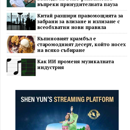
въпреки принудителната пауза
Китай разшири правомощията за
забрани за влизане и излизане с
всеобхватни нови правила
Къпиновият крамбъл е
старомодният десерт, който носех
на всяко събиране
Как ИИ променя музикалната
индустрия