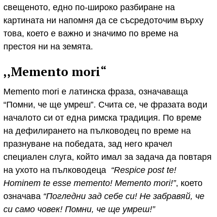
свещеното, едно по-широко разбиране на
картината ни напомня да се съсредоточим върху
това, което е важно и значимо по време на
престоя ни на земята.
,,Memento mori“
Memento mori е латинска фраза, означаваща
“Помни, че ще умреш”. Счита се, че фразата води
началото си от една римска традиция. По време
на дефилирането на пълководец по време на
празнуване на победата, зад него крачел
специален слуга, който имал за задача да повтаря
на ухото на пълководеца
“Respice post te!
Hominem te esse memento! Memento mori!”
, което
означава
“Погледни зад себе си! Не забравяй, че
си само човек! Помни, че ще умреш!”