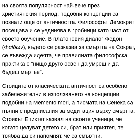
на своята популярност най-вече през
християнския период, подобни концепции са
познати още от античността. Философът Демокрит
посещава и се уединява в гробници като част от
своето обучение. В платоновия диалог Федон
(
Φαίδων
), където се разказва за смъртта на Сократ,
се въвежда идеята, че правилната философска
практика е “нищо друго освен да умреш и да
бъдеш мъртъв”.
Стоиците от класическата античност са особено
забележителни в използването на концепции
подобни на Memento mori, а писмата на Сенека са
пълни с предписания за медитация върху смъртта.
Стоикът Епиктет казвал на своите ученици, че
когато целуват детето си, брат или приятел, те
трябва да си напомнят, че са смъртни,