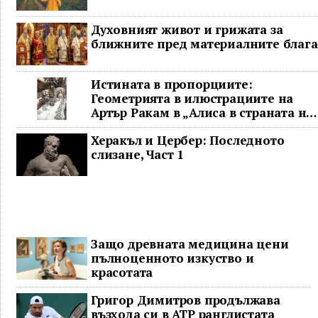
Духовният живот и грижата за
ближните пред материалните блага
Истината в пропорциите:
Геометрията в илюстрациите на
Артър Ракам в „Алиса в страната на
чудесата“ и творчеството му
Херакъл и Цербер: Последното
слизане, Част 1
Защо древната медицина цени
пълноценното изкуство и
красотата
Григор Димитров продължава
възхода си в ATP ранглистата