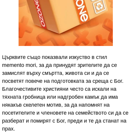
Църквите също показвали изкуство в стил
memento mori, за да принудят зрителите да се
замислят върху смъртта, живота си и да се
посветят повече на подготовката за среща с Бог.
Благочестивите християни често са искали на
тяхната гробница или надгробен камък да има
някакъв скелетен мотив, за да напомнят на
посетителите и членовете на семейството си да се
разберат и помирят с Бог, преди и те да станат на
прах.