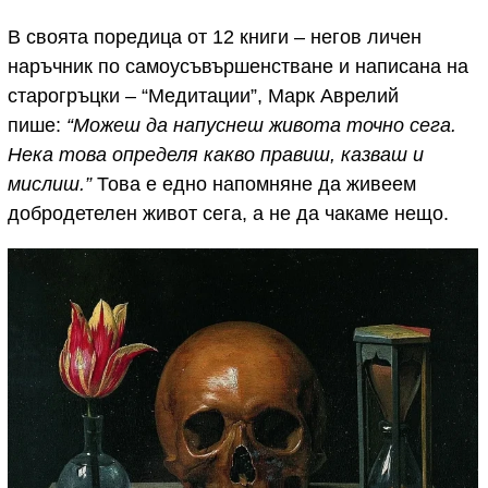
В своята поредица от 12 книги – негов личен
наръчник по самоусъвършенстване и написана на
старогръцки – “Медитации”, Марк Аврелий
пише:
“Можеш да напуснеш живота точно сега.
Нека това определя какво правиш, казваш и
мислиш.”
Това е едно напомняне да живеем
добродетелен живот сега, а не да чакаме нещо.