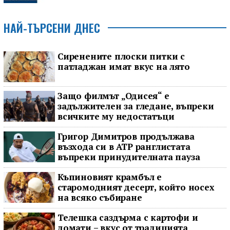
НАЙ-ТЪРСЕНИ ДНЕС
Сиренените плоски питки с
патладжан имат вкус на лято
Защо филмът „Одисея“ е
задължителен за гледане, въпреки
всичките му недостатъци
Григор Димитров продължава
възхода си в ATP ранглистата
въпреки принудителната пауза
Къпиновият крамбъл е
старомодният десерт, който носех
на всяко събиране
Телешка саздърма с картофи и
домати – вкус от традицията