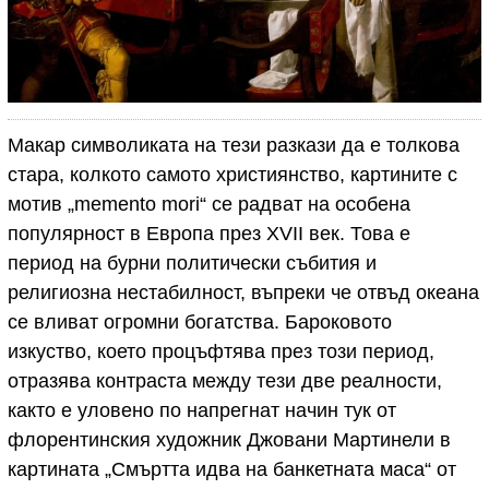
Макар символиката на тези разкази да е толкова
стара, колкото самото християнство, картините с
мотив „memento mori“ се радват на особена
популярност в Европа през XVII век. Това е
период на бурни политически събития и
религиозна нестабилност, въпреки че отвъд океана
се вливат огромни богатства. Бароковото
изкуство, което процъфтява през този период,
отразява контраста между тези две реалности,
както е уловено по напрегнат начин тук от
флорентинския художник Джовани Мартинели в
картината „Смъртта идва на банкетната маса“ от