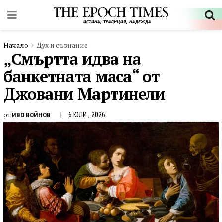
Начало
Дух и съзнание
„Смъртта идва на
банкетната маса“ от
Джовани Мартинели
от
6 ЮЛИ , 2026
ИВО ВОЙНОВ