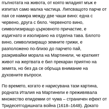
пълнотата на живота, от която младият мъж е
изпитал само малка частица. Липсващото парче от
пая се намира между две чаши вино: една с
червено, друга с бяло. Червеното вино,
символизиращо църковното причастие, е
издигнато и изолирано на отделна тава. Бялото
вино, символизиращо земните грижи, е
разположено по-близо до парчето пай,
разкривайки морала на Мартинели, че краткият
живот на жертвата е бил прекаран приятно на
земята, но без да се обръща внимание на
духовните въпроси.
По времето, когато е нарисувана тази картина,
родната Италия на Мартинели е преживявала
множество епидемии от чума – страничен ефект от
Тридесетгодишната война (1618–1648). Докато