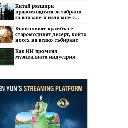
принудителната пауза
Китай разшири
правомощията за забрани
за влизане и излизане с
всеобхватни нови правила
Къпиновият крамбъл е
старомодният десерт, който
носех на всяко събиране
Как ИИ променя
музикалната индустрия