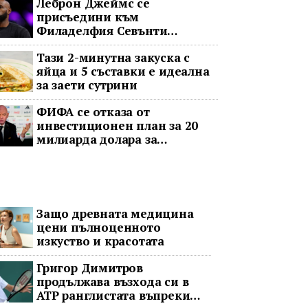
Леброн Джеймс се
присъедини към
Филаделфия Севънти
Сиксърс с 2-годишен договор
Тази 2-минутна закуска с
за 8 милиона долара
яйца и 5 съставки е идеална
за заети сутрини
ФИФА се отказа от
инвестиционен план за 20
милиарда долара за
Световното първенство след
остра реакция
Защо древната медицина
цени пълноценното
изкуство и красотата
Григор Димитров
продължава възхода си в
ATP ранглистата въпреки