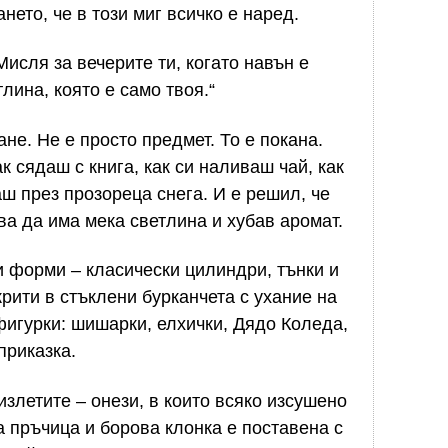
нето, че в този миг всичко е наред.
исля за вечерите ти, когато навън е
лина, която е само твоя.“
не. Не е просто предмет. То е покана.
к сядаш с книга, как си наливаш чай, как
ш през прозореца снега. И е решил, че
ва да има мека светлина и хубав аромат.
 форми – класически цилиндри, тънки и
крити в стъклени бурканчета с ухание на
фигурки: шишарки, елхички, Дядо Коледа,
приказка.
злетите – онези, в които всяко изсушено
а пръчица и борова клонка е поставена с