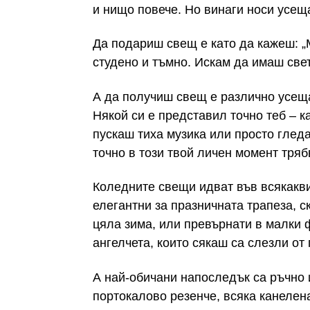
и нищо повече. Но винаги носи усеща
Да подариш свещ е като да кажеш: „М
студено и тъмно. Искам да имаш свет
А да получиш свещ е различно усеща
Някой си е представил точно теб – ка
пускаш тиха музика или просто гледа
точно в този твой личен момент тряб
Коледните свещи идват във всякакви
елегантни за празничната трапеза, с
цяла зима, или превърнати в малки 
ангелчета, които сякаш са слезли от 
А най-обичани напоследък са ръчно и
портокалово резенче, всяка канелен