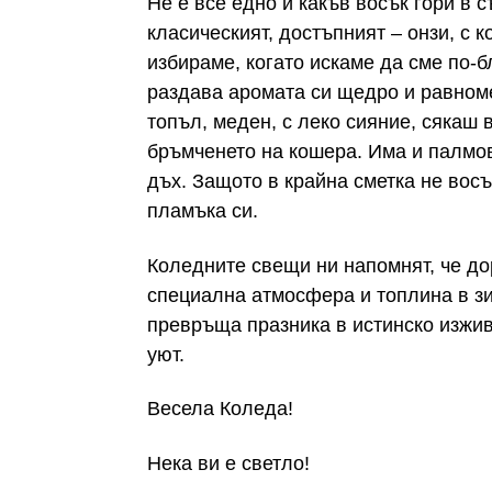
Не е все едно и какъв восък гори в 
класическият, достъпният – онзи, с 
избираме, когато искаме да сме по-бл
раздава аромата си щедро и равноме
топъл, меден, с леко сияние, сякаш в
бръмченето на кошера. Има и палмов,
дъх. Защото в крайна сметка не восък
пламъка си.
Коледните свещи ни напомнят, че до
специална атмосфера и топлина в зи
превръща празника в истинско изжив
уют.
Весела Коледа!
Нека ви е светло!