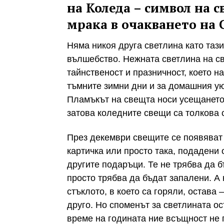
на Коледа – символ на 
мрака в очакването на 
Няма никоя друга светлина като тази
вълшебство. Нежната светлина на с
тайнственост и празничност, което н
тъмните зимни дни и за домашния ую
Пламъкът на свещта носи усещането,
затова коледните свещи са толкова
През декември свещите се появяват 
картичка или просто така, подадени о
другите подаръци. Те не трябва да б
просто трябва да бъдат запалени. А 
стъклото, в което са горяли, остава 
друго. Но споменът за светлината ос
време на годината ние всъщност не