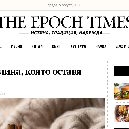
сряда, 5 август, 2026
Щ
РУСИЯ
КИТАЙ
СВЯТ
КУЛТУРА
НАУКА
ДУХ И 
лина, която оставя
025