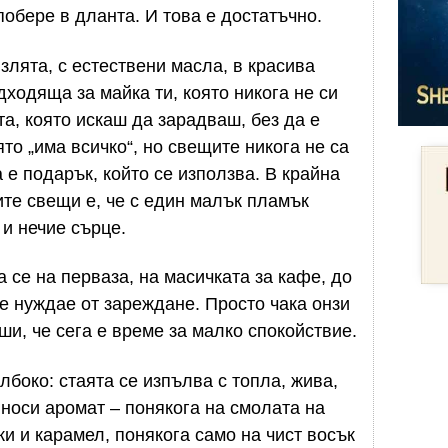
побере в дланта. И това е достатъчно.
злята, с естествени масла, в красива
ходяща за майка ти, която никога не си
та, която искаш да зарадваш, без да е
ято „има всичко“, но свещите никога не са
 е подарък, който се използва. В крайна
ите свещи е, че с един малък пламък
 и нечие сърце.
 се на перваза, на масичката за кафе, до
се нуждае от зареждане. Просто чака онзи
ши, че сега е време за малко спокойствие.
лбоко: стаята се изпълва с топла, жива,
 носи аромат – понякога на смолата на
ки и карамел, понякога само на чист восък