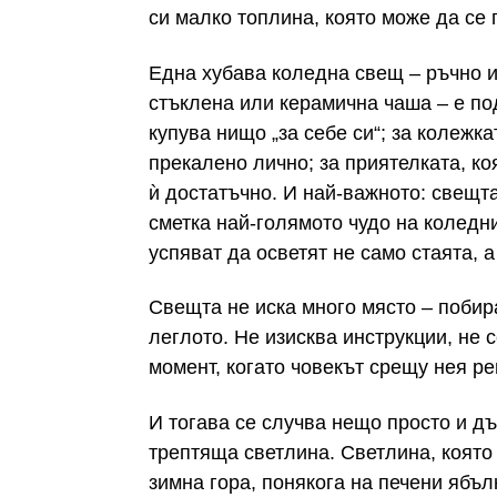
си малко топлина, която може да се 
Една хубава коледна свещ – ръчно и
стъклена или керамична чаша – е под
купува нищо „за себе си“; за колежка
прекалено лично; за приятелката, ко
ѝ достатъчно. И най-важното: свещта
сметка най-голямото чудо на коледн
успяват да осветят не само стаята, а
Свещта не иска много място – побира
леглото. Не изисква инструкции, не 
момент, когато човекът срещу нея ре
И тогава се случва нещо просто и дъ
трептяща светлина. Светлина, която
зимна гора, понякога на печени ябъл