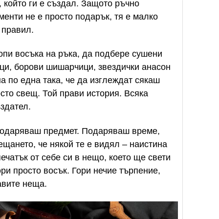
, който ги е създал. Защото ръчно
менти не е просто подарък, тя е малко
 правил.
топи восъка на ръка, да подбере сушени
ци, борови шишарчици, звездички анасон
на по една така, че да изглеждат сякаш
осто свещ. Той прави история. Всяка
ъздател.
 подаряваш предмет. Подаряваш време,
щането, че някой те е видял – наистина
печатък от себе си в нещо, което ще свети
ори просто восък. Гори нечие търпение,
авите неща.