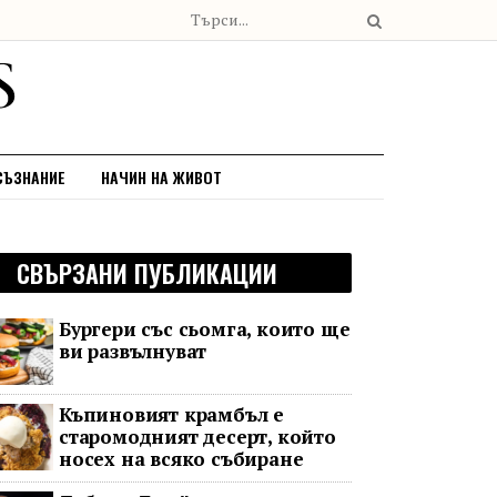
СЪЗНАНИЕ
НАЧИН НА ЖИВОТ
СВЪРЗАНИ ПУБЛИКАЦИИ
Бургери със сьомга, които ще
ви развълнуват
Къпиновият крамбъл е
старомодният десерт, който
носех на всяко събиране