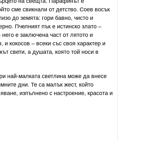
сърцето на свещта. Парафинът е
който сме свикнали от детство. Соев восък
изо до земята: гори бавно, чисто и
рно. Пчелният пък е истинско злато –
 него е заключена част от лятото и
 и кокосов – всеки със своя характер и
ът свети, а душата, която той носи в
ри най-малката светлина може да внесе
мните дни. Те са малък жест, който
яване, изпълнено с настроение, красота и