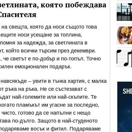
светлината, която побеждава
Спасителя
 на свещта, която да носи същото това
вещите носи усещане за топлина,
апомня за надежда, за светлината в
т, който всички търсим през декември.
 че светът е по-добър и по-топъл. Точно
 силен емоционален подарък.
навсякъде – увити в тънка хартия, с малка
т ръка на ръка. Не се състезават с
ъдат най-големите или най-скъпите. Те
когато пламъкът им угасне за последно,
– чисто, готово да се напълни с нещо
тава по-дълго. Защото в най-студеното
 подаряваме восък и фитил. Подаряваме