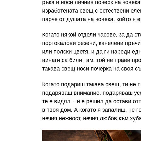
ръка и носи личния почерк на човека
изработената свещ с естествени еле
парче от душата на човека, който я е
Когато някой отдели часове, за да с
портокалови резени, канелени пръчи
или полски цветя, и да ги нареди ед
винаги са били там, той не прави пр
такава свещ носи почерка на своя с
Когато подариш такава свещ, ти не
подаряваш внимание, подаряваш усе
те е видял – и е решил да остави от
в твоя дом. А когато я запалиш, не г
нечия нежност, нечия любов към хуб