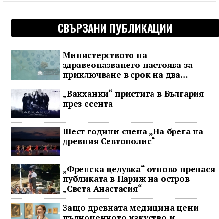
СВЪРЗАНИ ПУБЛИКАЦИИ
Министерството на
здравеопазването настоява за
приключване в срок на два
ключови строителни проекта
„Вакханки“ пристига в България
през есента
Шест години сцена „На брега на
древния Севтополис“
„Френска целувка“ отново пренася
публиката в Париж на остров
„Света Анастасия“
Защо древната медицина цени
пълноценното изкуство и