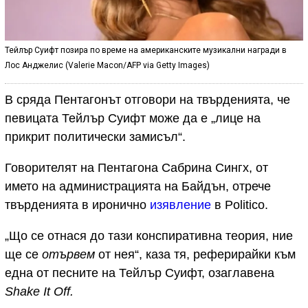
Тейлър Суифт позира по време на американските музикални награди в
Лос Анджелис (Valerie Macon/AFP via Getty Images)
В сряда Пентагонът отговори на твърденията, че
певицата Тейлър Суифт може да е „лице на
прикрит политически замисъл“.
Говорителят на Пентагона Сабрина Сингх, от
името на администрацията на Байдън, отрече
твърденията в иронично
изявление
в Politico.
„Що се отнася до тази конспиративна теория, ние
ще се
отървем
от нея“, каза тя, реферирайки към
една от песните на Тейлър Суифт, озаглавена
Shake It Off.