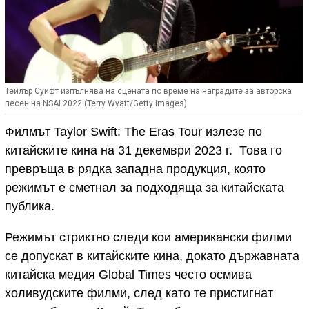
Тейлър Суифт изпълнява на сцената по време на наградите за авторска
песен на NSAI 2022 (Terry Wyatt/Getty Images)
Филмът Taylor Swift: The Eras Tour излезе по
китайските кина на 31 декември 2023 г. Това го
превръща в рядка западна продукция, която
режимът е сметнал за подходяща за китайската
публика.
Режимът стриктно следи кои американски филми
се допускат в китайските кина, докато държавната
китайска медия Global Times често осмива
холивудските филми, след като те пристигнат