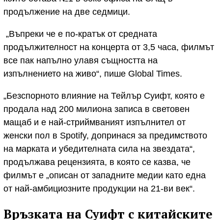
продължение на две седмици.
„Въпреки че е по-кратък от средната
продължителност на концерта от 3,5 часа, филмът
все пак напълно улавя същността на
изпълнението на живо“, пише Global Times.
„Безспорното влияние на Тейлър Суифт, която е
продала над 200 милиона записа в световен
мащаб и е най-стриймваният изпълнител от
женски пол в Spotify, допринася за предимството
на марката и убедителната сила на звездата“,
продължава рецензията, в която се казва, че
филмът е „описан от западните медии като една
от най-амбициозните продукции на 21-ви век“.
Връзката на Суифт с китайските