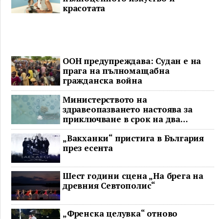
красотата
ООН предупреждава: Судан е на
прага на пълномащабна
гражданска война
Министерството на
здравеопазването настоява за
приключване в срок на два
ключови строителни проекта
„Вакханки“ пристига в България
през есента
Шест години сцена „На брега на
древния Севтополис“
„Френска целувка“ отново