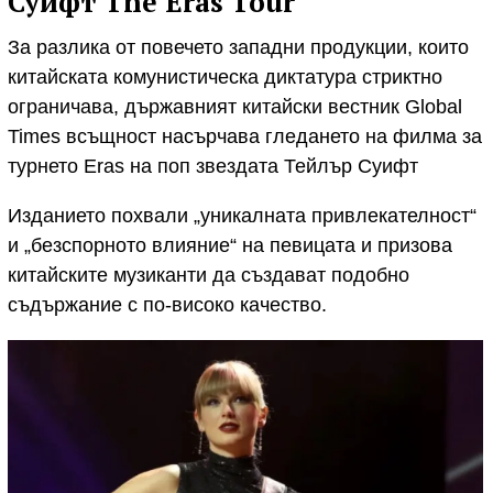
Суифт The Eras Tour
За разлика от повечето западни продукции, които
китайската комунистическа диктатура стриктно
ограничава, държавният китайски вестник Global
Times всъщност насърчава гледането на филма за
турнето Eras на поп звездата Тейлър Суифт
Изданието похвали „уникалната привлекателност“
и „безспорното влияние“ на певицата и призова
китайските музиканти да създават подобно
съдържание с по-високо качество.