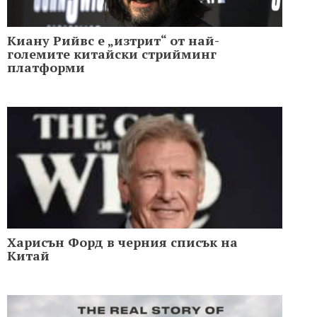
Киану Рийвс е „изтрит“ от най-
големите китайски стрийминг
платформи
Харисън Форд в черния списък на
Китай