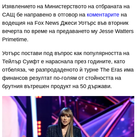
Изявлението на Министерството на отбраната на
САЩ бе направено в отговор на
коментарите
на
водещия на Fox News Джеси Уотърс във вторник
вечерта по време на предаването му Jesse Watters
Primetime.
Уотърс постави под въпрос как популярността на
Тейлър Суифт е нараснала през годините, като
отбеляза, че разпродаденото ѝ турне The Eras има
финансов резултат по-голям от стойността на
брутния вътрешен продукт на 50 държави.