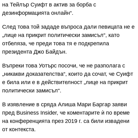
на Тейлър Суифт в актив за борба с
дезинформацията онлайн“.
След това той зададе въпроса дали певицата не е
„лице на прикрит политически замисъл“, като
отбеляза, че преди това тя е подкрепила
президента Джо Байдън.
Въпреки това Уотърс посочи, че не разполага с
„никакви доказателства“, които да сочат, че Суифт
е била или е в действителност „лице на прикрит
политически замисъл“.
В изявление в сряда Алиша Мари Баргар заяви
пред Business Insider, че коментарите ѝ по време
на конференцията през 2019 г. са били извадени
от контекста.