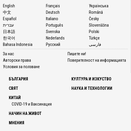
English
Français
Українська
中文
Deutsch
Română
Español
Italiano
Česky
עברית
Português
Slovenščina
日本語
Svenska
Polski
한국어
Nederlands
Türkçe
Bahasa Indonesia
Русский
فارسی
За нас
Пишете ни!
Авторски права
Поверителност на информацията
Условия за ползване
БЪЛГАРИЯ
КУЛТУРА И ИЗКУСТВО
СВЯТ
НАУКА И ТЕХНОЛОГИИ
КИТАЙ
COVID-19 и Ваксинация
НАЧИН НА ЖИВОТ
МНЕНИЯ