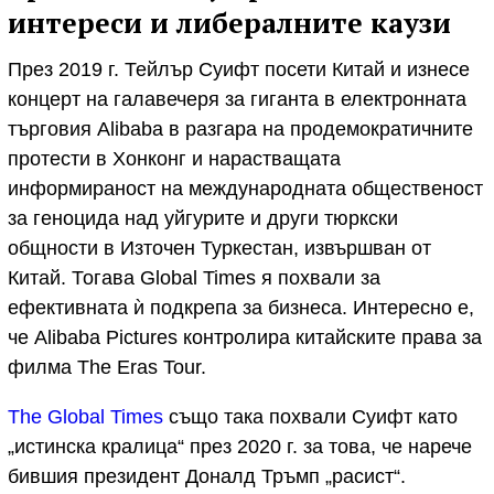
интереси и либералните каузи
През 2019 г. Тейлър Суифт посети Китай и изнесе
концерт на галавечеря за гиганта в електронната
търговия Alibaba в разгара на продемократичните
протести в Хонконг и нарастващата
информираност на международната общественост
за геноцида над уйгурите и други тюркски
общности в Източен Туркестан, извършван от
Китай. Тогава Global Times я похвали за
ефективната ѝ подкрепа за бизнеса. Интересно е,
че Alibaba Pictures контролира китайските права за
филма The Eras Tour.
The Global Times
също така похвали Суифт като
„истинска кралица“ през 2020 г. за това, че нарече
бившия президент Доналд Тръмп „расист“.