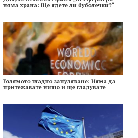
няма храна: Ще ядете ли буболечки?“
Голямото гладно зануляване: Няма да
притежавате нищо и ще гладувате