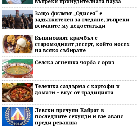
въпреки принудителната пауза
Защо филмът „Одисея“ е
задължителен за гледане, въпреки
всичките му недостатъци
Къпиновият крамбъл е
старомодният десерт, който носех
на всяко събиране
Селска агнешка чорба с ориз
Телешка саздърма с картофи и
домати – вкус от традицията
Левски пречупи Кайрат в
последните секунди и взе аванс
преди реванша