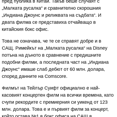
пред публика в Китай. Такъв беше случаят с
„Малката русалка“ и сравнително скорошния
„Индиана Джоунс и реликвата на съдбата“. И
двата филма се представиха отчайващо в
китайския бокс офис.
Това не означава, че те се справят добре и в
САЩ. Римейкът на „Малката русалка“ на Disney
потъна на дъното в сравнение с предишните
подобни филми, а последната част на „Индиана
Джоунс“ имаше слаб дебют от 60 млн. долара,
според данните на Comscore.
Филмът на Тейлър Суифт официално е най-
касовият концертен филм на всички времена, като
счупи рекордите с премиерния си уикенд от 123
млн. долара. Това е и първият филм за концерт,
който остава №1 в бокс офиса на САЩ в