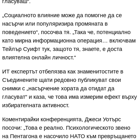
гласуваш“.
„Социалното влияние може да помогне да се
насърчи или популяризира промяната в
поведението“, посочва тя. „Така че, потенциално
като мирна информационна операция… включвам
Тейлър Суифт тук, защото тя, знаете, е доста
влиятелна онлайн личност.“
ИТ експертът отбелязва как знаменитостите в
Съединените щати редовно публикуват свои
снимки с „насърчение хората да отидат да
гласуват“ и каза, че това има измерим ефект върху
избирателната активност.
Коментирайки конференцията, Джеси Уотърс
посочи: „Това е реално. Психологическото звено
на Пентагона е насочило НАТО към превръщането