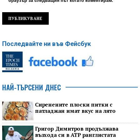
браузър за следващия път когато коментирам.
Последвайте ни във Фейсбук
НАЙ-ТЪРСЕНИ ДНЕС
Сиренените плоски питки с
патладжан имат вкус на лято
Григор Димитров продължава
възхода си в ATP ранглистата