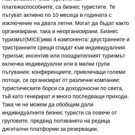
платежоспособните, са бизнес туристите. Те
пътуват активно по 10 месеца в годината с
изключение на двата летни. Могат да бъдат както
организирани, така и неорганизирани. Бизнес
туризмът(MICE)има 4 компонента: двустранните и
тристранните срещи спадат към индивидуалния
туризъм; инсентив или поощрителният туризмът
включва индивидуални или в малки групи
пътувания; конференциите, привличащи големи
потоци, се организират от различни компании;
туристическите борси са доходоносни по света,
тъй като генерират и много последващи приходи.
Така че не можем да обобщим дали
индивидуалните бизнес туристи са повече от
груповите, предвид ползването на редица
дигитални платформи за резервации.