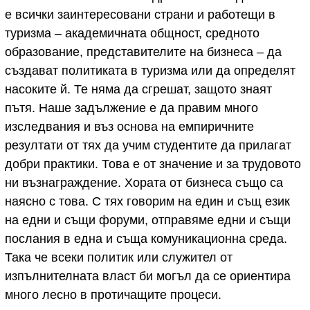
е всички заинтересовани страни и работещи в
туризма – академичната общност, средното
образование, представителите на бизнеса – да
създават политиката в туризма или да определят
насоките й. Те няма да сгрешат, защото знаят
пътя. Наше задължение е да правим много
изследвания и въз основа на емпиричните
резултати от тях да учим студентите да прилагат
добри практики. Това е от значение и за трудовото
ни възнаграждение. Хората от бизнеса също са
наясно с това. С тях говорим на един и същ език
на едни и същи форуми, отправяме едни и същи
послания в една и съща комуникационна среда.
Така че всеки политик или служител от
изпълнителната власт би могъл да се ориентира
много лесно в протичащите процеси.