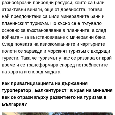
разнообразни природни ресурси, които са били
атрактивни винаги, още от древността.
Тогава
най-предпочитани са били минералните бани и
планинският туризъм. По-късно се е пътувало
основно за възстановяване в планините, а след
войната – за възстановяване с минерални бани.
След появата на авиокомпаниите и чартърните
полети се заражда и морският туризъм с входящи
туристи. Така че туризмът у нас се развива от край
време и се трансформира според потребностите
на хората и според модата.
Как приватицизацията на държавния
туроператор „Балкантурист“ в края на миналия
век се отрази върху развитието на туризма в
България?