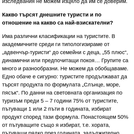
изследвания не можем изцяло да им се доверим.
Какво търсят днешните туристи и по
отношение на какво са най-взискателни?
Има различни класификации на туристите. В
академичните среди ги типологизираме от
„адвенчър-туристи“ до семейни с деца, „55 плюс“,
динамични или предпочитащи покоя… Групите са
много и разнообразни. Не можем да обобщаваме.
Едно обаче е сигурно: туристите продължават да
търсят продукта по формулата „Слънце, море,
пясък“. По данни на световната организация по
туризъм преди 5 – 7 години 75% от туристите,
пътуващи 1 или 2 пъти в годината, избират
продукт според тази формула. Понастоящем 50%
от пътуващите също я избират, т.е. хората,
пътуващи рядко през годината, задължително