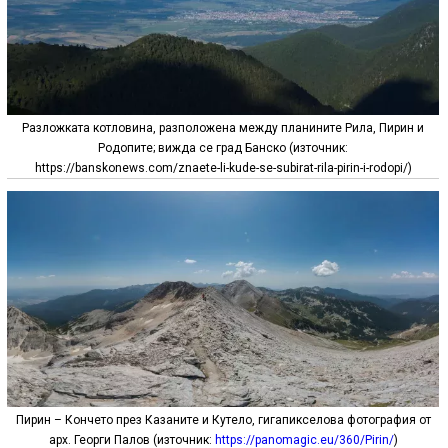
Разложката котловина, разположена между планините Рила, Пирин и
Родопите; вижда се град Банско (източник:
https://banskonews.com/znaete-li-kude-se-subirat-rila-pirin-i-rodopi/)
Пирин – Кончето през Казаните и Кутело, гигапикселова фотография от
арх. Георги Палов (източник:
https://panomagic.eu/360/Pirin/
)