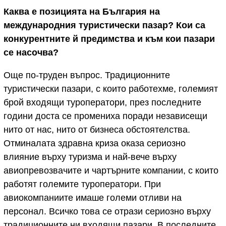
Каква е позицията на България на
международния туристически пазар? Кои са
конкурентните й предимства и към кои пазари
се насочва?
Още по-труден въпрос. Традиционните
туристически пазари, с които работехме, големият
брой входящи туроператори, през последните
години доста се промениха поради независещи
нито от нас, нито от бизнеса обстоятелства.
Отминалата здравна криза оказа сериозно
влияние върху туризма и най-вече върху
авиопревозвачите и чартърните компании, с които
работят големите туроператори. При
авиокомпаниите имаше големи отливи на
персонал. Всичко това се отрази сериозно върху
традиционните ни входящи пазари. В последните