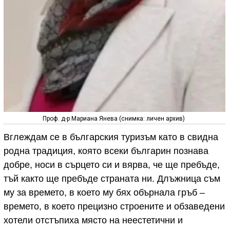
Проф. д-р Мариана Янева (снимка: личен архив)
Вглеждам се в българския туризъм като в свидна
родна традиция, която всеки българин познава
добре, носи в сърцето си и вярва, че ще пребъде,
тъй както ще пребъде страната ни. Длъжница съм
му за времето, в което му бях обърнала гръб –
времето, в което прецизно строените и обзаведени
хотели отстъпиха място на неестетични и