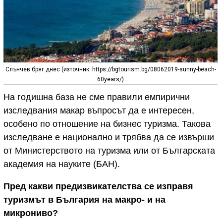
Слънчев бряг днес (източник: https://bgtourism.bg/08062019-sunny-beach-
60years/)
На годишна база не сме правили емпирични
изследвания макар въпросът да е интересен,
особено по отношение на бизнес туризма. Такова
изследване е национално и трябва да се извърши
от Министерството на туризма или от Българската
академия на науките (БАН).
Пред какви предизвикателства се изправя
туризмът в България на макро- и на
микрониво?