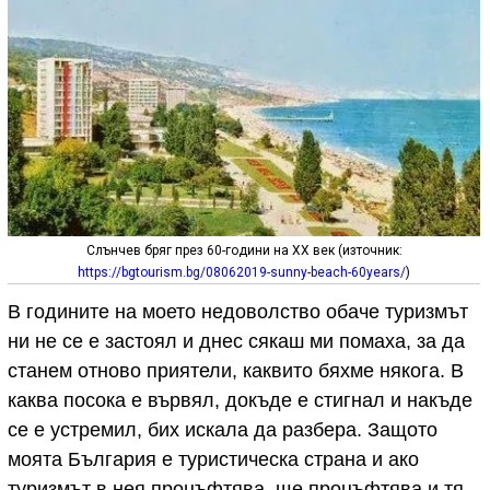
Слънчев бряг през 60-години на XX век (източник:
https://bgtourism.bg/08062019-sunny-beach-60years/
)
В годините на моето недоволство обаче туризмът
ни не се е застоял и днес сякаш ми помаха, за да
станем отново приятели, каквито бяхме някога. В
каква посока е вървял, докъде е стигнал и накъде
се е устремил, бих искала да разбера. Защото
моята България е туристическа страна и ако
туризмът в нея процъфтява, ще процъфтява и тя.