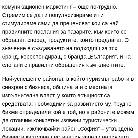
комуникационен маркетинг – още по-трудно.
Стремим се да ги популяризираме и ги
стимулираме сами да преценяват кои са най-
правилните послания за пазарите, към които се
обръщат, според продуктите, които предлагат. От
значение е създаването на подходящ за тях
бранд, кореспондиращ с бранда „България“, и на
слогани с правилни обръщения към клиентите.
Най-успешен е районът, в който туризмът работи в
синхрон с бизнеса, общината и с местната
изпълнителна власт, у които всъщност са
средствата, необходими за развитието му. Трудно
бихме определили кой е той, но в районите можем
да отличим конкретни изявени туристически
локации, изключвайки район „София“ – утвърдена
бизнес и културна дестинация заради наличието