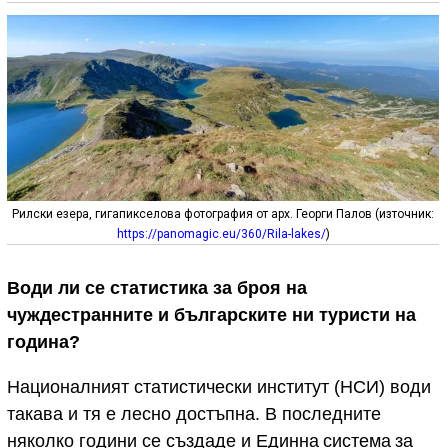
Рилски езера, гигапикселова фотография от арх. Георги Палов (източник:
https://panomagic.eu/360/Rila-lakes/
)
Води ли се статистика за броя на
чуждестранните и българските ни туристи на
година?
Националният статистически институт (НСИ) води
такава и тя е лесно достъпна. В последните
няколко години се създаде и Единна система за