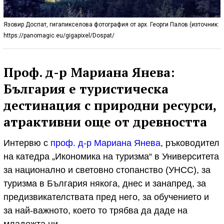
Язовир Доспат, гигапикселова фотография от арх. Георги Палов (източник:
https://panomagic.eu/gigapixel/Dospat/
Проф. д-р Мариана Янева:
България е туристическа
дестинация с природни ресурси,
атрактивни още от древността
Интервю с
проф. д-р Мариана Янева
, ръководител
на катедра „Икономика на туризма“ в Университета
за национално и световно стопанство (УНСС), за
туризма в България някога, днес и занапред, за
предизвикателствата пред него, за обучението и
за най-важното, което то трябва да даде на
младежта ни.