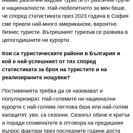
и националности. Най-любопитното за мен беше,
че според статистиката през 2023 година в София
сме приели най-много американски, вероятно
бизнес туристи. Вътрешният туризъм се развива в
целогодишните ни курорти.
Кои са туристическите райони в България и
кой е най-успешният от тях според
статистиката за броя на туристите и на
реализираните нощувки?
Постиженията трябва да се назовават и
популяризират. Най-големите ни национални
курорти с най-голяма леглова база или най-голям
капацитет, уви, са сезонни. Сезонът обаче е кратък
и поради споменатите в отговора на предишния
въпрос фактори през последните години доста