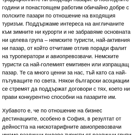
години и понастоящем работим обичайно добре с
полските пазари по отношение на входящия
туризъм. Поддържаме интереса на англичаните
към зимните ни курорти и не забравяме основната
ни целева група – немските туристи, най-активния
ни пазар, от който отчитаме отлив поради фалит
на туроператори и авиопревозвачи. Немските
туристи са най-големият емитивен или изпращащ
пазар. Те са много ценни за нас, тъй като са най-
пътуващите по света. Някои български асоциации
се стремят да поддържат договори с тях, което ни
прави конкурентно способни на пазарите им.
Хубавото е, че по отношение на бизнес
дестинациите, особено в София, в резултат от
дейността на нискотарифните авиопревозвачи
имаме различни видове туристи от различни групи