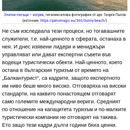
Златни пясъци – изгрев
, гигапикселова фотография от арх. Георги Палов
(източник:
https://panomagic.eu/360/Sunny-beach/
)
Не съм изследвала тези процеси, но тогавашните
служители, т.е. най-ценното в сферата, останаха в
нея. И днес изявени лидери и мениджъри
управляват или дават експертни съвети във
водещи туристически обекти. Най-ценното, което
остана в българския туризъм от времето на
„Балкантурист“, са кадрите, защото експертното
им ниво беше много високо. Отговаряха на високи
стандарти, на каквито понастоящем отговарят
само големите международни вериги. Средният
по отношение на капацитета туризъм и по-малките
туристически компании не отговарят на такива.
Ето защо тези кадри дълги години бяха ценни.