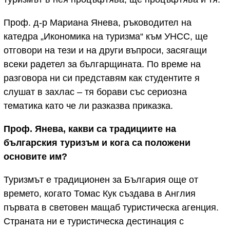
Проф. д-р Мариана Янева, ръководител на
катедра „Икономика на туризма“ към УНСС, ще
отговори на тези и на други въпроси, засягащи
всеки радетел за българщината. По време на
разговора ни си представям как студентите я
слушат в захлас – тя борави със сериозна
тематика като че ли разказва приказка.
Проф. Янева, какви са традициите на
българския туризъм и кога са положени
основите им?
Туризмът е традиционен за България още от
времето, когато Томас Кук създава в Англия
първата в световен мащаб туристическа агенция.
Страната ни е туристическа дестинация с