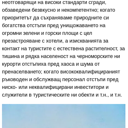
неотговарящи на високи стандарти сгради,
обзаведени безвкусно и некомпетентно; когато
приоритетът да съхраняваме природните си
богатства отстъпи пред унищожаването на
огромни зелени и горски площи с цел
презастрояване с хотели, а изискванията за
контакт на туристите с естествена растителност, за
тишина и рядка населеност на черноморските ни
курорти отстъпиха пред хаоса и шума от
пренаселването; когато висококвалифицираният
ръководен и обслужващ персонал отстъпи пред
ниско- или неквалифицирани инвеститори и
служители в туристическите ни обекти и т.н., и т.н.