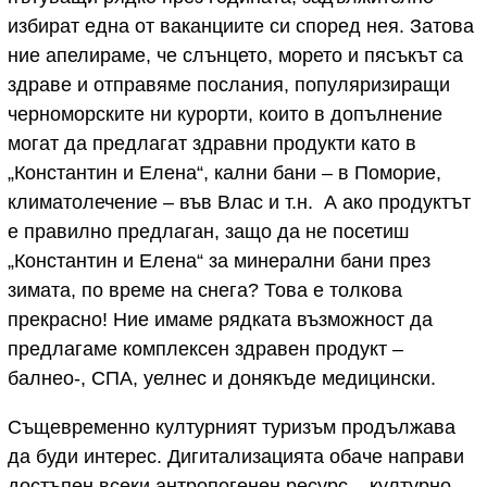
избират една от ваканциите си според нея. Затова
ние апелираме, че слънцето, морето и пясъкът са
здраве и отправяме послания, популяризиращи
черноморските ни курорти, които в допълнение
могат да предлагат здравни продукти като в
„Константин и Елена“, кални бани – в Поморие,
климатолечение – във Влас и т.н. А ако продуктът
е правилно предлаган, защо да не посетиш
„Константин и Елена“ за минерални бани през
зимата, по време на снега? Това е толкова
прекрасно! Ние имаме рядката възможност да
предлагаме комплексен здравен продукт –
балнео-, СПА, уелнес и донякъде медицински.
Същевременно културният туризъм продължава
да буди интерес. Дигитализацията обаче направи
достъпен всеки антропогенен ресурс – културно