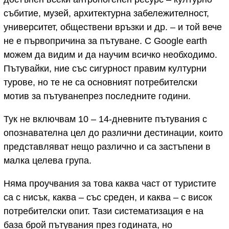
събитие, музей, архитектурна забележителност,
университет, обществени връзки и др. – и той вече
не е първопричина за пътуване. С Google earth
можем да видим и да научим всичко необходимо.
Пътувайки, ние със сигурност правим културни
турове, но те не са основният потребителски
мотив за пътуванепрез последните години.
Тук не включвам 10 – 14-дневните пътувания с
опознавателна цел до различни дестинации, които
представляват нещо различно и са застъпени в
малка целева група.
Няма проучвания за това каква част от туристите
са с нисък, каква – със среден, и каква – с висок
потребителски опит. Тази систематизация е на
база брой пътувания през годината, но