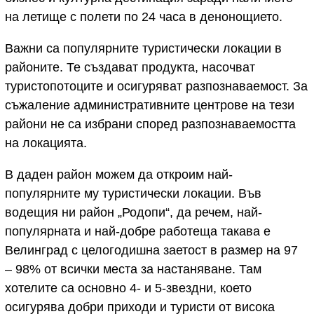
на летище с полети по 24 часа в денонощието.
Важни са популярните туристически локации в
районите. Те създават продукта, насочват
туристопотоците и осигуряват разпознаваемост. За
съжаление административните центрове на тези
райони не са избрани според разпознаваемостта
на локацията.
В даден район можем да откроим най-
популярните му туристически локации. Във
водещия ни район „Родопи“, да речем, най-
популярната и най-добре работеща такава е
Велинград с целогодишна заетост в размер на 97
– 98% от всички места за настаняване. Там
хотелите са основно 4- и 5-звездни, което
осигурява добри приходи и туристи от висока