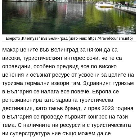
Езерото „Клептуза“ във Велинград (източник: https://travel-tourism.info)
Макар цените във Велинград за някои да са
високи, туристическият интерес сочи, че те са
оправдани, особено предвид все по-високо
ценения и осъзнат ресурс от усвоени за целите на
туризма термални извори там. Здравният туризъм
в България се налага все повече. Европа се
репозиционира като здравна туристическа
дестинация, като такъв бранд, и през 2023 година
в България се проведе първият конгрес на тази
тема. С наличните ни ресурси и с туристическата
ни суперструктура ние също можем да се