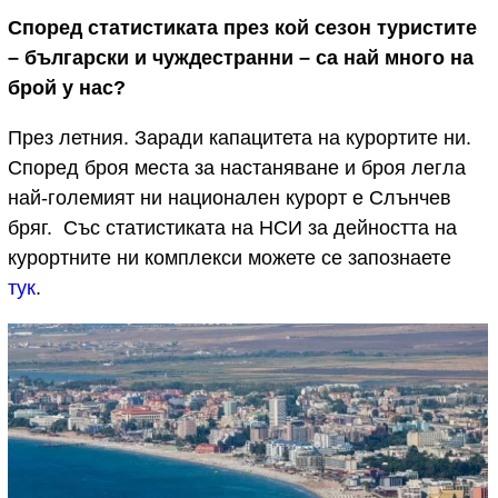
Според статистиката през кой сезон туристите
– български и чуждестранни – са най много на
брой у нас?
През летния. Заради капацитета на курортите ни.
Според броя места за настаняване и броя легла
най-големият ни национален курорт е Слънчев
бряг. Със статистиката на НСИ за дейността на
курортните ни комплекси можете се запознаете
тук
.