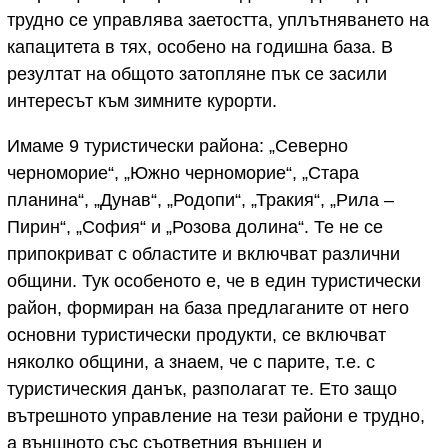
трудно се управлява заетостта, уплътняването на
капацитета в тях, особено на годишна база. В
резултат на общото затопляне пък се засили
интересът към зимните курорти.
Имаме 9 туристически района: „Северно
черноморие“, „Южно черноморие“, „Стара
планина“, „Дунав“, „Родопи“, „Тракия“, „Рила –
Пирин“, „София“ и „Розова долина“. Те не се
припокриват с областите и включват различни
общини. Тук особеното е, че в един туристически
район, формиран на база предлаганите от него
основни туристически продукти, се включват
няколко общини, а знаем, че с парите, т.е. с
туристическия данък, разполагат те. Ето защо
вътрешното управление на тези райони е трудно,
а външното със съответния външен и