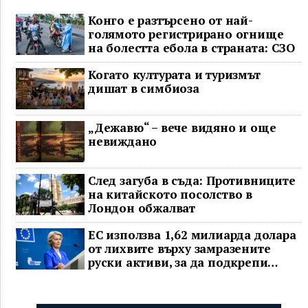
Конго е разтърсено от най-
голямото регистрирано огнище
на болестта ебола в страната: СЗО
Когато културата и туризмът
дишат в симбиоза
„Дежавю“ – вече видяно и още
невиждано
След загуба в съда: Противниците
на китайското посолство в
Лондон обжалват
ЕС използва 1,62 милиарда долара
от лихвите върху замразените
руски активи, за да подкрепи
Украйна