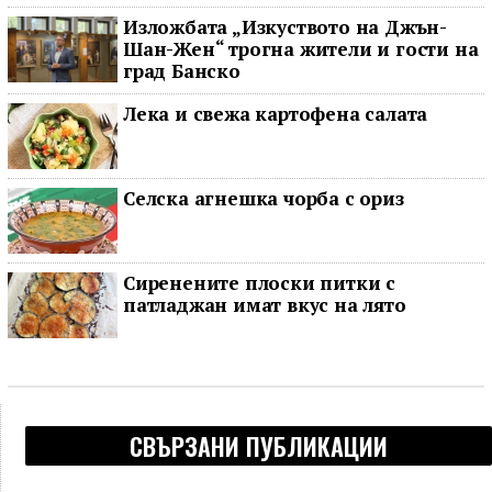
последното му наблюдение
Изложбата „Изкуството на Джън-
Шан-Жен“ трогна жители и гости на
град Банско
Лека и свежа картофена салата
Селска агнешка чорба с ориз
Сиренените плоски питки с
патладжан имат вкус на лято
СВЪРЗАНИ ПУБЛИКАЦИИ