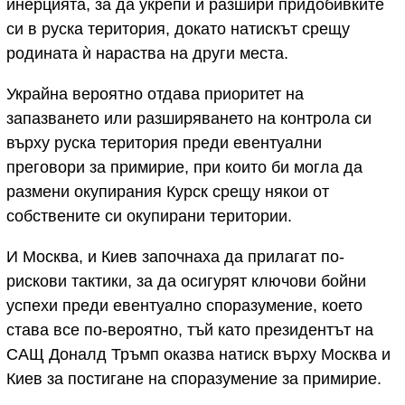
инерцията, за да укрепи и разшири придобивките
си в руска територия, докато натискът срещу
родината ѝ нараства на други места.
Украйна вероятно отдава приоритет на
запазването или разширяването на контрола си
върху руска територия преди евентуални
преговори за примирие, при които би могла да
размени окупирания Курск срещу някои от
собствените си окупирани територии.
И Москва, и Киев започнаха да прилагат по-
рискови тактики, за да осигурят ключови бойни
успехи преди евентуално споразумение, което
става все по-вероятно, тъй като президентът на
САЩ Доналд Тръмп оказва натиск върху Москва и
Киев за постигане на споразумение за примирие.