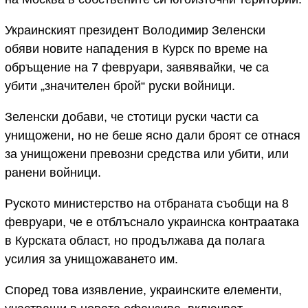
Украинският президент Володимир Зеленски
обяви новите нападения в Курск по време на
обръщение на 7 февруари, заявявайки, че са
убити „значителен брой“ руски войници.
Зеленски добави, че стотици руски части са
унищожени, но не беше ясно дали броят се отнася
за унищожени превозни средства или убити, или
ранени войници.
Руското министерство на отбраната съобщи на 8
февруари, че е отблъснало украинска контраатака
в Курската област, но продължава да полага
усилия за унищожаването им.
Според това изявление, украинските елементи,