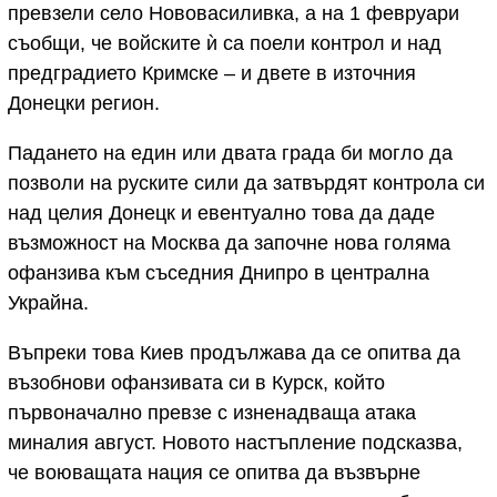
превзели село Нововасиливка, а на 1 февруари
съобщи, че войските ѝ са поели контрол и над
предградието Кримске – и двете в източния
Донецки регион.
Падането на един или двата града би могло да
позволи на руските сили да затвърдят контрола си
над целия Донецк и евентуално това да даде
възможност на Москва да започне нова голяма
офанзива към съседния Днипро в централна
Украйна.
Въпреки това Киев продължава да се опитва да
възобнови офанзивата си в Курск, който
първоначално превзе с изненадваща атака
миналия август. Новото настъпление подсказва,
че воюващата нация се опитва да възвърне