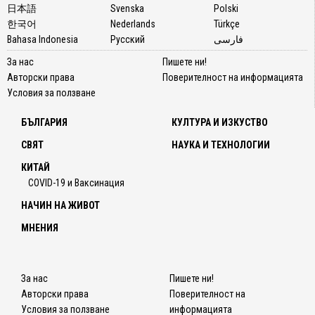
日本語
Svenska
Polski
한국어
Nederlands
Türkçe
Bahasa Indonesia
Русский
فارسی
За нас
Пишете ни!
Авторски права
Поверителност на информацията
Условия за ползване
БЪЛГАРИЯ
КУЛТУРА И ИЗКУСТВО
СВЯТ
НАУКА И ТЕХНОЛОГИИ
КИТАЙ
COVID-19 и Ваксинация
НАЧИН НА ЖИВОТ
МНЕНИЯ
За нас
Пишете ни!
Авторски права
Поверителност на
Условия за ползване
информацията