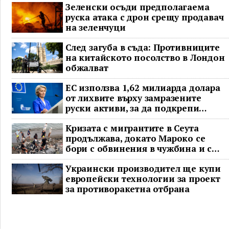
Зеленски осъди предполагаема
руска атака с дрон срещу продавач
на зеленчуци
След загуба в съда: Противниците
на китайското посолство в Лондон
обжалват
ЕС използва 1,62 милиарда долара
от лихвите върху замразените
руски активи, за да подкрепи
Украйна
Кризата с мигрантите в Сеута
продължава, докато Мароко се
бори с обвинения в чужбина и с
гнева у дома
Украински производител ще купи
европейски технологии за проект
за противоракетна отбрана