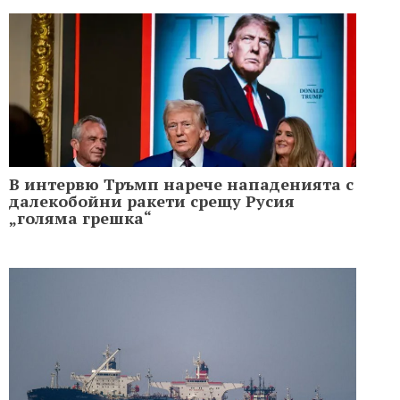
В интервю Тръмп нарeчe нападенията с
далекобойни ракети срещу Русия
„голяма грешка“