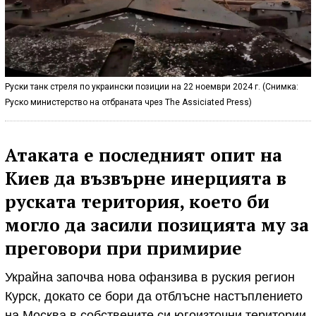
Руски танк стреля по украински позиции на 22 ноември 2024 г. (Снимка:
Руско министерство на отбраната чрез The Assiciated Press)
Атаката е последният опит на
Киев да възвърне инерцията в
руската територия, което би
могло да засили позицията му за
преговори при примирие
Украйна започва нова офанзива в руския регион
Курск, докато се бори да отблъсне настъплението
на Москва в собствените си югоизточни територии.