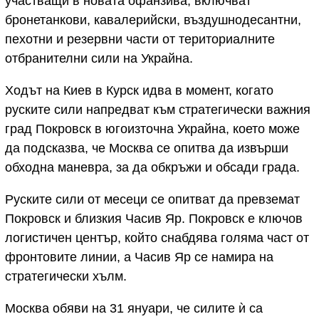
участващи в новата офанзива, включват
бронетанкови, кавалерийски, въздушнодесантни,
пехотни и резервни части от териториалните
отбранителни сили на Украйна.
Ходът на Киев в Курск идва в момент, когато
руските сили напредват към стратегически важния
град Покровск в югоизточна Украйна, което може
да подсказва, че Москва се опитва да извърши
обходна маневра, за да обкръжи и обсади града.
Руските сили от месеци се опитват да превземат
Покровск и близкия Часив Яр. Покровск е ключов
логистичен център, който снабдява голяма част от
фронтовите линии, а Часив Яр се намира на
стратегически хълм.
Москва обяви на 31 януари, че силите ѝ са