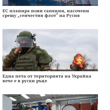
ЕС планира нови санкции, насочени
срещу „сенчестия флот“ на Русия
Една пета от територията на Украйна
вече е в руски ръце