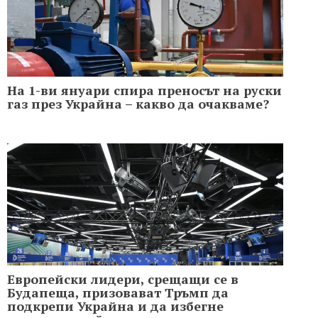
На 1-ви януари спира преносът на руски
газ през Украйна – какво да очакваме?
Европейски лидери, срещащи се в
Будапеща, призовават Тръмп да
подкрепи Украйна и да избегне