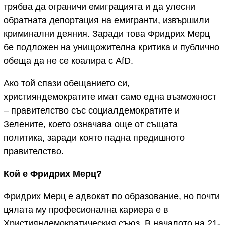
трябва да ограничи емиграцията и да улесни
обратната депортация на емигранти, извършили
криминални деяния. Заради това Фридрих Мерц
бе подложен на унищожителна критика и публично
обеща да не се коалира с AfD.
Ако той спази обещанието си,
християндемократите имат само една възможност
– правителство със социалдемократите и
Зелените, което означава още от същата
политика, заради която падна предишното
правителство.
Кой е Фридрих Мерц?
Фридрих Мерц е адвокат по образование, но почти
цялата му професионална кариера е в
Християндемократическия съюз. В началото на 21-