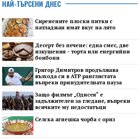
НАЙ-ТЪРСЕНИ ДНЕС
Сиренените плоски питки с
патладжан имат вкус на лято
Десерт без печене: една смес, две
изкушения – торта или енергийни
бонбони
Григор Димитров продължава
възхода си в ATP ранглистата
въпреки принудителната пауза
Защо филмът „Одисея“ е
задължителен за гледане, въпреки
всичките му недостатъци
Селска агнешка чорба с ориз