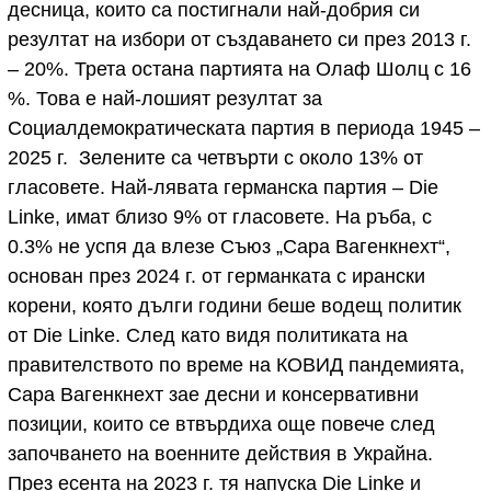
десница, които са постигнали най-добрия си
резултат на избори от създаването си през 2013 г.
– 20%. Трета остана партията на Олаф Шолц с 16
%. Това е най-лошият резултат за
Социалдемократическата партия в периода 1945 –
2025 г. Зелените са четвърти с около 13% от
гласовете. Най-лявата германска партия – Die
Linke, имат близо 9% от гласовете. На ръба, с
0.3% не успя да влезе Съюз „Сара Вагенкнехт“,
основан през 2024 г. от германката с ирански
корени, която дълги години беше водещ политик
от Die Linke. След като видя политиката на
правителството по време на КОВИД пандемията,
Сара Вагенкнехт зае десни и консервативни
позиции, които се втвърдиха още повече след
започването на военните действия в Украйна.
През есента на 2023 г. тя напуска Die Linke и