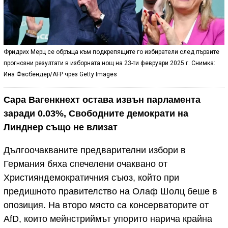
Фридрих Мерц се обръща към подкрепящите го избиратели след първите
прогнозни резултати в изборната нощ на 23-ти февруари 2025 г. Снимка:
Ина Фасбендер/AFP чрез Getty Images
Сара Вагенкнехт остава извън парламента
заради 0.03%, Свободните демократи на
Линднер също не влизат
Дългоочакваните предварителни избори в
Германия бяха спечелени очаквано от
Християндемократичния съюз, който при
предишното правителство на Олаф Шолц беше в
опозиция. На второ място са консерваторите от
AfD, които мейнстриймът упорито нарича крайна