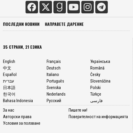
ПОСЛЕДНИ НОВИНИ
НАПРАВЕТЕ ДАРЕНИЕ
35 СТРАНИ, 21 ЕЗИКА
English
Français
Українська
中文
Deutsch
Română
Español
Italiano
Česky
עברית
Português
Slovenščina
日本語
Svenska
Polski
한국어
Nederlands
Türkçe
Bahasa Indonesia
Русский
فارسی
За нас
Пишете ни!
Авторски права
Поверителност на информацията
Условия за ползване