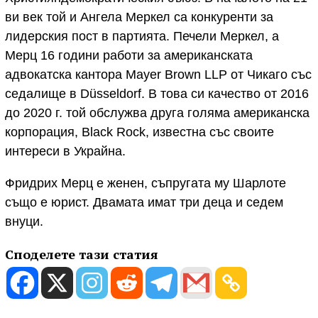
ви век той и Ангела Меркел са конкуренти за
лидерския пост в партията. Печели Меркел, а
Мерц 16 години работи за американската
адвокатска кантора Mayer Brown LLP от Чикаго със
седалище в Düsseldorf. В това си качество от 2016
до 2020 г. той обслужва друга голяма американска
корпорация, Black Rock, известна със своите
интереси в Украйна.
Фридрих Мерц е женен, съпругата му Шарлоте
също е юрист. Двамата имат три деца и седем
внуци.
Споделете тази статия