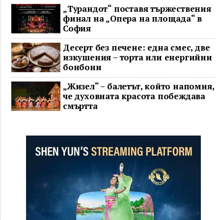
„Турандот“ поставя тържествения
финал на „Опера на площада“ в
София
Десерт без печене: една смес, две
изкушения – торта или енергийни
бонбони
„Жизел“ – балетът, който напомня,
че духовната красота побеждава
смъртта