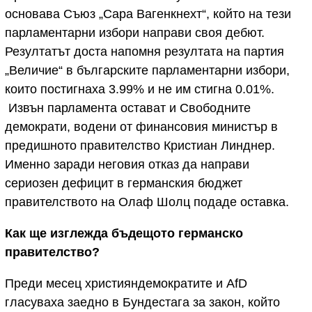
основава Съюз „Сара Вагенкнехт“, който на тези
парламентарни избори направи своя дебют.
Резултатът доста напомня резултата на партия
„Величие“ в българските парламентарни избори,
които постигнаха 3.99% и не им стигна 0.01%.
Извън парламента остават и Свободните
демократи, водени от финансовия министър в
предишното правителство Кристиан Линднер.
Именно заради неговия отказ да направи
сериозен дефицит в германския бюджет
правителството на Олаф Шолц подаде оставка.
Как ще изглежда бъдещото германско
правителство?
Преди месец християндемократите и AfD
гласуваха заедно в Бундестага за закон, който