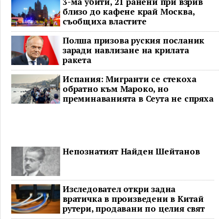
3-ма убити, 21 ранени при взрив
близо до кафене край Москва,
съобщиха властите
Полша призова руския посланик
заради навлизане на крилата
ракета
Испания: Мигранти се стекоха
обратно към Мароко, но
преминаванията в Сеута не спряха
Непознатият Найден Шейтанов
Изследовател откри задна
вратичка в произведени в Китай
рутери, продавани по целия свят