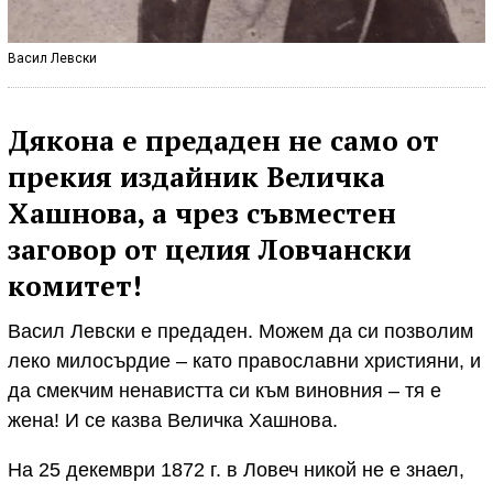
Васил Левски
Дякона е предаден не само от
прекия издайник Величка
Хашнова, а чрез съвместен
заговор от целия Ловчански
комитет!
Васил Левски е предаден. Можем да си позволим
леко милосърдие – като православни християни, и
да смекчим ненавистта си към виновния – тя е
жена! И се казва Величка Хашнова.
На 25 декември 1872 г. в Ловеч никой не е знаел,