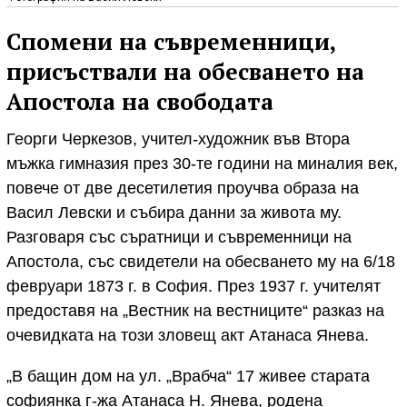
Спомени на съвременници,
присъствали на обесването на
Апостола на свободата
Георги Черкезов, учител-художник във Втора
мъжка гимназия през 30-те години на миналия век,
повече от две десетилетия проучва образа на
Васил Левски и събира данни за живота му.
Разговаря със съратници и съвременници на
Апостола, със свидетели на обесването му на 6/18
февруари 1873 г. в София. През 1937 г. учителят
предоставя на „Вестник на вестниците“ разказ на
очевидката на този зловещ акт Атанаса Янева.
„В бащин дом на ул. „Врабча“ 17 живее старата
софиянка г-жа Атанаса Н. Янева, родена