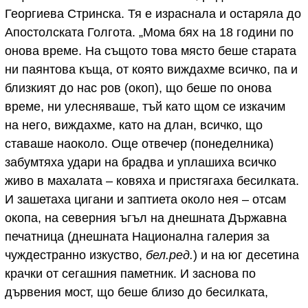
Георгиева Стринска. Тя е израснала и остаряла до
Апостолската Голгота. „Мома бях на 18 години по
онова време. На същото това място беше старата
ни паянтова къща, от която виждахме всичко, па и
близкият до нас ров (окоп), що беше по онова
време, ни улесняваше, тъй като щом се изкачим
на него, виждахме, като на длан, всичко, що
ставаше наоколо. Още отвечер (понеделника)
забумтяха удари на брадва и уплашиха всичко
живо в махалата – ковяха и пристягаха бесилката.
И зашетаха цигани и заптиета около нея – отсам
окопа, на северния ъгъл на днешната Държавна
печатница (днешната Национална галерия за
чуждестранно изкуство,
бел.ред.
) и на юг десетина
крачки от сегашния паметник. И заснова по
дървения мост, що беше близо до бесилката,