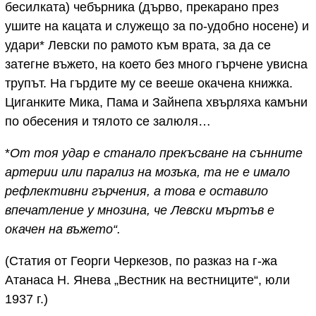
бесилката) чебърника (дърво, прекарано през
ушите на кацата и служещо за по-удобно носене) и
удари* Левски по рамото към врата, за да се
затегне въжето, на което без много гърчене увисна
трупът. На гърдите му се вееше окачена книжка.
Циганките Мика, Пама и Зайнепа хвърляха камъни
по обесения и тялото се залюля…
*
От тоя удар е станало прекъсване на сънните
артерии или парализ на мозъка, та не е имало
рефлективни гърчения, а това е оставило
впечатление у мнозина, че Левски мъртъв е
окачен на въжето“.
(Статия от Георги Черкезов, по разказ на г-жа
Атанаса Н. Янева „Вестник на вестниците“, юли
1937 г.)