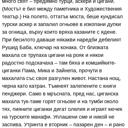
много свят – предимно турци, аскери и цигани.
(Мостът е бил между паметника и Художествения
театър.) На полето, оттатък моста, беше кундисал
турски аскер и запалил огньове в изкопани дупки
за огнища, върху които вряха казаните с ядене.
При бесилото даваше някакви наредби дебелият
Рушид Баба, ключар на конака. От близката
махала се трупаха цигани на рояк и някои
радостно подскачаха – там бяха и комшийките-
циганки Пама, Мика и Зайнепа, прочути в
махалата със своя разгулен живот. Настана нощ,
черна като катран. Тъмнеят залепените с книги
пенджери. Само в мръсната, пред нас, циганска
махала тук-таме горят огньове и на тумби около
тях, пияните циганки дигат олелия и играят кючек
на турските манафи. Уплашени сме и никой не
заспива. Утринта е вторник – пазарен ден – и рано