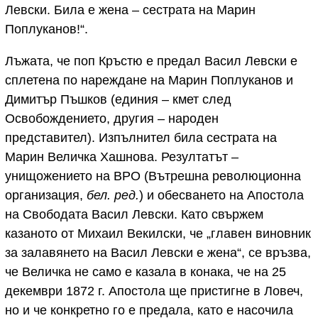
Левски. Била е жена – сестрата на Марин
Поплуканов!“.
Лъжата, че поп Кръстю е предал Васил Левски е
сплетена по нареждане на Марин Поплуканов и
Димитър Пъшков (eдиния – кмет след
Освобождението, другия – народен
представител). Изпълнител била сестрата на
Марин Величка Хашнова. Резултатът –
унищожението на ВРО (Вътрешна революционна
организация,
бел. ред.
) и обесването на Апостола
на Свободата Васил Левски. Като свържем
казаното от Михаил Векилски, че „главен виновник
за залавянето на Васил Левски е жена“, се връзва,
че Величка не само е казала в конака, че на 25
декември 1872 г. Апостола ще пристигне в Ловеч,
но и че конкретно го е предала, като е насочила