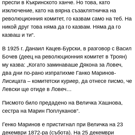
преспи в Къкринското ханче. Но това, като
изключение, като на вярна съзаклятничка на
революционния комитет, го казвам само на теб. На
никой друг това няма да го казвам. Няма да го
казваш и ти“.
В 1925 г. Данаил Кацев-Бурски, в разговор с Васил
Бочев (деец на революционния комитет в Троян)
му казва: „Когато заминаваше Дякона за Ловеч,
два дни по-рано изпратихме Ганко Маринов-
Лисицата – комитетски куриер, да отнесе писмо, че
Левски ще отиде в Ловеч…
Писмото било предадено на Величка Хашнова,
сестра на Марин Поплуканов“.
Генко Маринов е пристигнал при Величка на 23
декември 1872-ра (събота). На 25 декември