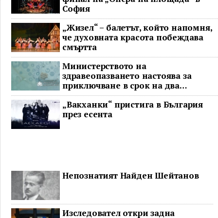
София
„Жизел“ – балетът, който напомня,
че духовната красота побеждава
смъртта
Министерството на
здравеопазването настоява за
приключване в срок на два
ключови строителни проекта
„Вакханки“ пристига в България
през есента
Непознатият Найден Шейтанов
Изследовател откри задна