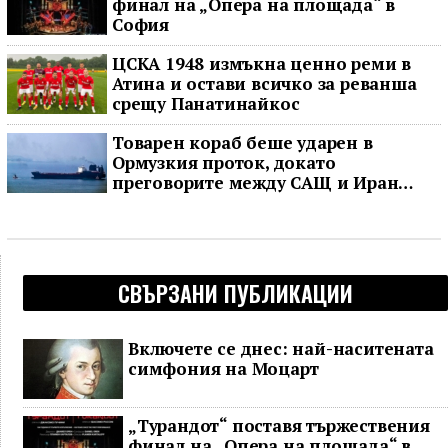
финал на „Опера на площада“ в
София
ЦСКА 1948 измъкна ценно реми в
Атина и остави всичко за реванша
срещу Панатинайкос
Товарен кораб беше ударен в
Ормузкия проток, докато
преговорите между САЩ и Иран
останаха в безизходица
СВЪРЗАНИ ПУБЛИКАЦИИ
Включете се днес: най-наситената
симфония на Моцарт
„Турандот“ поставя тържествения
финал на „Опера на площада“ в