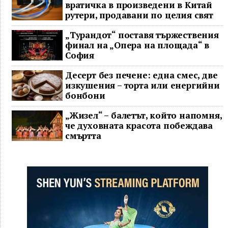
вратичка в произведени в Китай
рутери, продавани по целия свят
„Турандот“ поставя тържествения
финал на „Опера на площада“ в
София
Десерт без печене: една смес, две
изкушения – торта или енергийни
бонбони
„Жизел“ – балетът, който напомня,
че духовната красота побеждава
смъртта