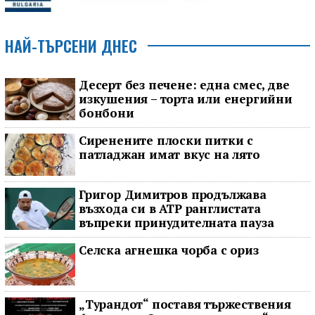
НАЙ-ТЪРСЕНИ ДНЕС
Десерт без печене: една смес, две
изкушения – торта или енергийни
бонбони
Сиренените плоски питки с
патладжан имат вкус на лято
Григор Димитров продължава
възхода си в ATP ранглистата
въпреки принудителната пауза
Селска агнешка чорба с ориз
„Турандот“ поставя тържествения