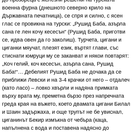
военна фурна (днешното северно крило на
Държавната печатница), се спря и силно, с ясен
глас се провикна на турски: „Рушид Баба, азърла
сана ге лен кочу кесесън“ (Рушид Баба, приготви
се, идва овен да го заколиш). Турчета, цигани и
циганки мяучат, плезят език, въртят глави, със
стиснати юмруци му се заканват и някои повтарят:
„Коч гелий, коч кесесън, азърла сана, Рушид
Баба!“… Дебелият Рушид Баба не дочака да се
приближи Левски и на 3-4 крачки от него – отдалеч
(като ласо) – ловко хвърли и надяна примката
върху врата му, преметна бързо през напречната
греда края на въжето, което двамата цигани Билал
и Шаин задържаха, и още трупът не бе увиснал,
циганинът Бекир измъкна от чебъра (каца,
напълнена с вода и поставена надясно до