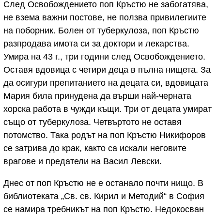
След Освобождението поп Кръстю не забогатява,
не взема важни постове, не ползва привилегиите
на поборник. Болен от туберкулоза, поп Кръстю
разпродава имота си за доктори и лекарства.
Умира на 43 г., три години след Освобождението.
Оставя вдовица с четири деца в пълна нищета. За
да осигури препитанието на децата си, вдовицата
Мария била принудена да върши най-черната
хорска работа в чужди къщи. Три от децата умират
също от туберкулоза. Четвъртото не оставя
потомство. Така родът на поп Кръстю Никифоров
се затрива до крак, както са искали неговите
врагове и предатели на Васил Левски.
Днес от поп Кръстю не е останало почти нищо. В
библиотеката „Св. св. Кирил и Методий“ в София
се намира требникът на поп Кръстю. Недокосван