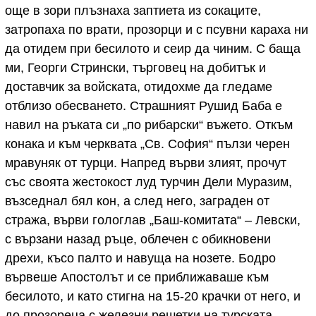
още в зори плъзнаха заптиета из сокаците,
затропаха по врати, прозорци и с псувни караха ни
да отидем при бесилото и сеир да чиним. С баща
ми, Георги Стрински, търговец на добитък и
доставчик за войската, отидохме да гледаме
отблизо обесването. Страшният Рушид Баба е
навил на ръката си „по рибарски“ въжето. Откъм
конака и към черквата „Св. София“ пълзи черен
мравуняк от турци. Напред върви злият, прочут
със своята жестокост луд турчин Дели Муразим,
възседнал бял кон, а след него, заграден от
стража, върви гологлав „Баш-комитата“ – Левски,
с вързани назад ръце, облечен с обикновени
дрехи, късо палто и навуща на нозете. Бодро
вървеше Апостолът и се приближаваше към
бесилото, и като стигна на 15-20 крачки от него, и
до прозореца с железни решетки на турската