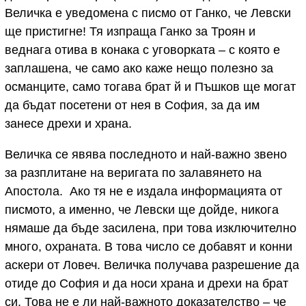
Величка е уведомена с писмо от Ганко, че Левски
ще пристигне! Тя изпраща Ганко за Троян и
веднага отива в конака с уговорката – с която е
заплашена, че само ако каже нещо полезно за
османците, само тогава брат й и Пъшков ще могат
да бъдат посетени от нея в София, за да им
занесе дрехи и храна.
Величка се явява последното и най-важно звено
за разплитане на веригата по залавянето на
Апостола. Ако тя не е издала информацията от
писмото, а именно, че Левски ще дойде, никога
нямаше да бъде засилена, при това изключително
много, охраната. В това число се добавят и конни
аскери от Ловеч. Величка получава разрешение да
отиде до София и да носи храна и дрехи на брат
си. Това не е ли най-важното доказателство – че