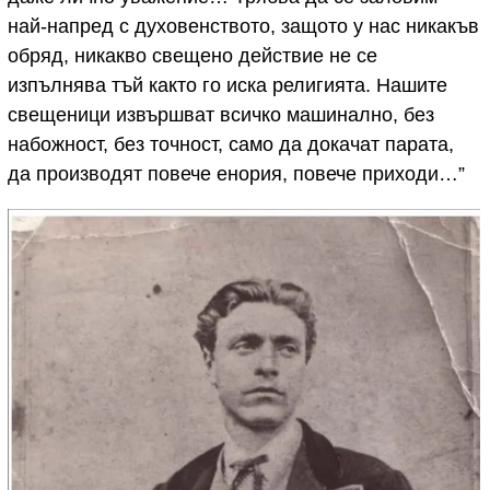
най-напред с духовенството, защото у нас никакъв
обряд, никакво свещено действие не се
изпълнява тъй както го иска религията. Нашите
свещеници извършват всичко машинално, без
набожност, без точност, само да докачат парата,
да производят повече енория, повече приходи…”