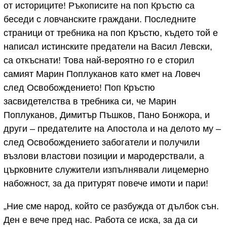
от историците! Ръкописите на поп Кръстю са
беседи с ловчанските граждани. Последните
страници от требника на поп Кръстю, където той е
написал истинските предатели на Васил Левски,
са откъснати! Това най-вероятно го е сторил
самият Марин Поплуканов като кмет на Ловеч
след Освобождението! Поп Кръстю
засвидетелства в требника си, че Марин
Поплуканов, Димитър Пъшков, Пано Бонжора, и
други – предателите на Апостола и на делото му –
след Освобождението забогатели и получили
възлови властови позиции и мародерствали, а
църковните служители изпълнявали лицемерно
набожност, за да притурят повече имоти и пари!
„Ние сме народ, който се разбужда от дълбок сън.
Ден е вече пред нас. Работа се иска, за да си