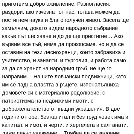
приготвим добро оживление. Разногласия,
раздори, ако изчезнат от нас, тогава можем да
постигнем наука и благополучен живот. Засега ще
замълчим, докато видим народното събрание
какъв път ще хване и до де ще пристигне… Ако
вървим все тъй, няма да прокопсаме, но и да се
оставим на тези леснохранци, които забравиха и
учителство, и занаяти, и търговия, и работа само
за да се хранят на народния гръб, не ще го
направим… Нашите ловчански подвижници, като
им се падна властта в ръцете, изпонапълниха
домовете си с материално родолюбие, с
патриотизма на недвижими имоти, с
доброжелателство от къщни украшения. В две
години отгоре, без капитал и без труд човек има и
капитал, и имот, и черти, и хергелета и салтанати,
даже лично уважение… Трябва да се заловим