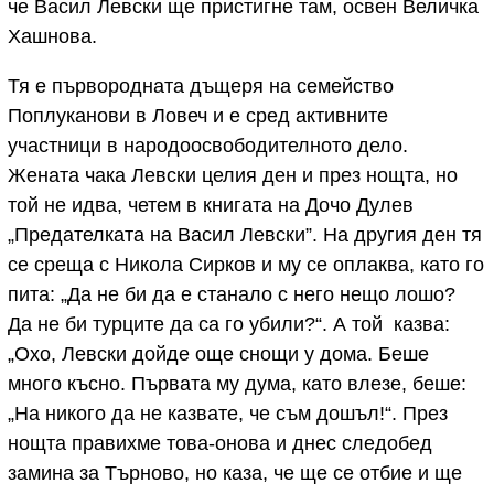
че Васил Левски ще пристигне там, освен Величка
Хашнова.
Тя е първородната дъщеря на семейство
Поплуканови в Ловеч и е сред активните
участници в народоосвободителното дело.
Жената чака Левски целия ден и през нощта, но
той не идва, четем в книгата на Дочо Дулев
„Предателката на Васил Левски”. На другия ден тя
се среща с Никола Сирков и му се оплаква, като го
пита: „Да не би да е станало с него нещо лошо?
Да не би турците да са го убили?“. А той казва:
„Охо, Левски дойде още снощи у дома. Беше
много късно. Първата му дума, като влезе, беше:
„На никого да не казвате, че съм дошъл!“. През
нощта правихме това-онова и днес следобед
замина за Търново, но каза, че ще се отбие и ще