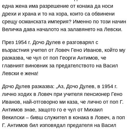
една жена има разрешение от конака да носи
дрехи и храна и то на хора, които са обвинени
срещу османската империя? Именно по този начин
Величка дава началото на залавянето на Левски.
През 1954 г. Дочо Дулев е разговарял с
възрастния учител от Ловеч Гено Иванов, който му
разказва, че чул от поп Георги Антимов, че
главният виновник за предателството на Васил
Левски е жена!
Дочо Дулев разказва: „Аз, Дочо Дулев, в 1954 г.
лично ходих в Ловеч при учителя пенсионер Гено
Иванов, най-отговорно ми каза, че лично от поп Г.
Антимов знае, защото го е чул от Михаил
Векилски – бивш служител в конака в Ловеч, а поп
Г. Антимов бил изповядал предателя на Васил