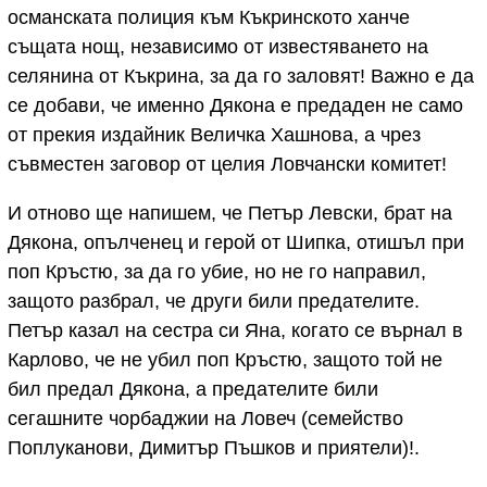
османската полиция към Къкринското ханче
същата нощ, независимо от известяването на
селянина от Къкрина, за да го заловят! Важно е да
се добави, че именно Дякона е предаден не само
от прекия издайник Величка Хашнова, а чрез
съвместен заговор от целия Ловчански комитет!
И отново ще напишем, че Петър Левски, брат на
Дякона, опълченец и герой от Шипка, отишъл при
поп Кръстю, за да го убие, но не го направил,
защото разбрал, че други били предателите.
Петър казал на сестра си Яна, когато се върнал в
Карлово, че не убил поп Кръстю, защото той не
бил предал Дякона, а предателите били
сегашните чорбаджии на Ловеч (семейство
Поплуканови, Димитър Пъшков и приятели)!.