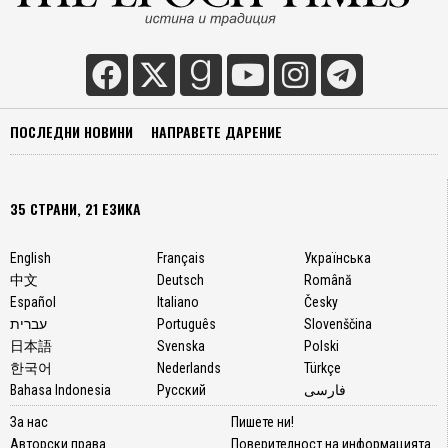
ПОСЛЕДНИ НОВИНИ
НАПРАВЕТЕ ДАРЕНИЕ
35 СТРАНИ, 21 ЕЗИКА
English
Français
Українська
中文
Deutsch
Română
Español
Italiano
Česky
עברית
Português
Slovenščina
日本語
Svenska
Polski
한국어
Nederlands
Türkçe
Bahasa Indonesia
Русский
فارسی
За нас
Пишете ни!
Авторски права
Поверителност на информацията