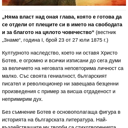
„Няма власт над оная глава, която е готова да
се отдели от плещите си в името на свободата
и за благото на цялото човечество”
(вестник
„Знаме“, година I, брой 23 от 27 юли 1875 г.)
Културното наследство, което ни оставя Христо
Ботев, е огромно и всички изписани до сега думи
за величието на неговата неповторима личност са
малко. Със своята гениалност, българският
писател и революционер ни завещава безценни
произведения с пример за висша отдаденост и
непримирим дух.
Без съмнение Ботев е основополагаща фигура в
историята на българската литература. Най-
въздействащите му творби са стихотворенията,