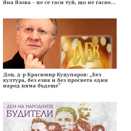
Яна Язова – не се гаси туй, що не гасне…
Доц. д-р Красимир Куцупаров: „Без
култура, без език и без просвета един
народ няма бъдеще“