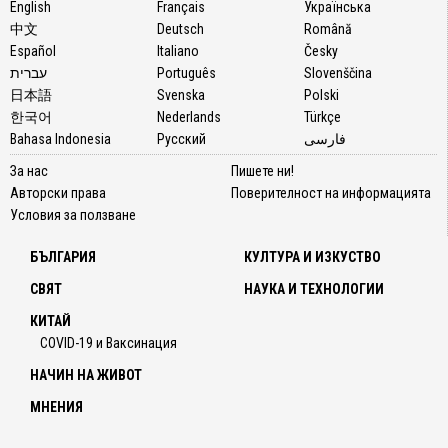
English
Français
Українська
中文
Deutsch
Română
Español
Italiano
Česky
עברית
Português
Slovenščina
日本語
Svenska
Polski
한국어
Nederlands
Türkçe
Bahasa Indonesia
Русский
فارسی
За нас
Пишете ни!
Авторски права
Поверителност на информацията
Условия за ползване
БЪЛГАРИЯ
КУЛТУРА И ИЗКУСТВО
СВЯТ
НАУКА И ТЕХНОЛОГИИ
КИТАЙ
COVID-19 и Ваксинация
НАЧИН НА ЖИВОТ
МНЕНИЯ