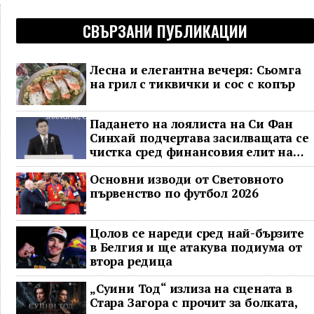
СВЪРЗАНИ ПУБЛИКАЦИИ
Лесна и елегантна вечеря: Сьомга
на грил с тиквички и сос с копър
Падането на лоялиста на Си Фан
Синхай подчертава засилващата се
чистка сред финансовия елит на
Китай
Основни изводи от Световното
първенство по футбол 2026
Цолов се нареди сред най-бързите
в Белгия и ще атакува подиума от
втора редица
„Суини Тод“ излиза на сцената в
Стара Загора с прочит за болката,