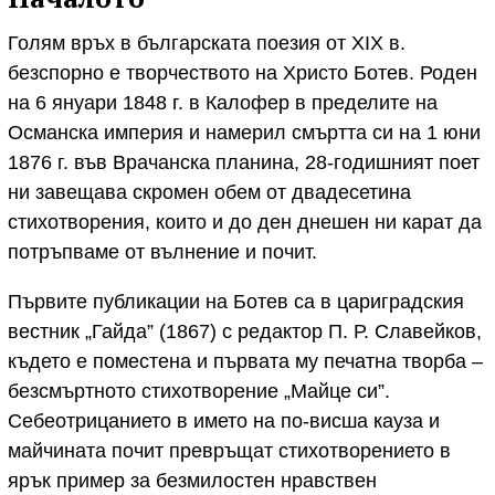
Голям връх в българската поезия от XIX в.
безспорно е творчеството на Христо Ботев. Роден
на 6 януари 1848 г. в Калофер в пределите на
Османска империя и намерил смъртта си на 1 юни
1876 г. във Врачанска планина, 28-годишният поет
ни завещава скромен обем от двадесетина
стихотворения, които и до ден днешен ни карат да
потръпваме от вълнение и почит.
Първите публикации на Ботев са в цариградския
вестник „Гайда” (1867) с редактор П. Р. Славейков,
където е поместена и първата му печатна творба –
безсмъртното стихотворение „Майце си”.
Себеотрицанието в името на по-висша кауза и
майчината почит превръщат стихотворението в
ярък пример за безмилостен нравствен