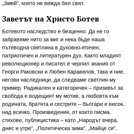
„Змей”, която не вижда бял свят.
Заветът на Христо Ботев
Ботевото наследство е безценно. Да не го
забравяме нито за миг и нека бъде наша
пътеводна светлина в духовно-етичен,
патриотичен и литературен дух. Както младият
революционер и писател е черпил знания от
Георги Раковски и Любен Каравелов, така и ние,
негови наследници, да следваме светлия му
пример. Радикален и категоричен – призивът за
свобода е водещият му мотив, а любовта към
родината, братята и сестрите – българи е висок,
над всичко. Произведения, от които писма,
стихове, публицистика – като „Народът вчера,
днес и утре”, „Политическа зима”, „Майце си”,