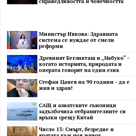
справедливостта и човечността
Министър Ивкова: Здравната
система се нуждае от смели
реформи
Древният Бегликташ и „Набуко“ –
когато историята, природата и
операта говорят на един език
Стефан Цанев на 90 години – да е
жив и здрав!
САЩ и азиатските съюзници
задълбочиха отбранителните си
връзки срещу Китай
Число 13: Смърт, безредие и
вратата към нов живот