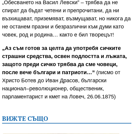
„Обесването на Васил Левски” – трябва да не
спират да бъдат четени и препрочитани, да ни
възхищават, приземяват, възмущават, но никога да
не останем празни и безразлични към думи като
човек, род и родина… както е бил творецът!
„Аз съм
готов за целта да употребя сичките
страшни средства, освен подлостта и лъжата,
защото преди сичко трябва да сме човеци,
после вече българи и патр
иоти…”
(писмо от
Христо Ботев до Иван Драсов, български
национал–революционер, общественик,
парламентарист и кмет на Ловеч, 26.06.1875)
ВИЖТЕ СЪЩО