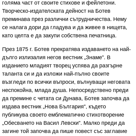
голяма част от своите стихове и фейлетони.
Творческо-издателската дейност на Ботев
преминава през различни сътрудничества. Нему
се налага дори да гладува и да живее в нищета,
като целта е да закупи собствена печатница.
През 1875 г. Ботев прекратява издаването на най-
дълго излизалия негов вестник „Знаме”. В
изданието младият творец успява да разгърне
таланта си и да изложи най-пълно своите
възгледи по всички въпроси, вълнуващи неговата
неспокойна, млада душа. Непосредствено преди
да премине с четата си Дунава, Ботев започва да
издава вестник „Нова България”, където
публикува своето емблематично стихотворение
„Обесването на Васил Левски”. Малко преди да
загине той започва да пише повест със заглавие