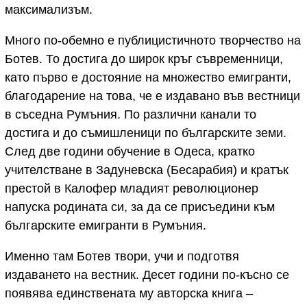
максимализъм.
Много по-обемно е публицистичното творчество на
Ботев. То достига до широк кръг съвременници,
като първо е достояние на множество емигранти,
благодарение на това, че е издавано във вестници
в съседна Румъния. По различни канали то
достига и до съмишленици по българските земи.
След две години обучение в Одеса, кратко
учителстване в Задуневска (Бесарабия) и кратък
престой в Калофер младият революционер
напуска родината си, за да се присъедини към
българските емигранти в Румъния.
Именно там Ботев твори, учи и подготвя
издаването на вестник. Десет години по-късно се
появява единствената му авторска книга –