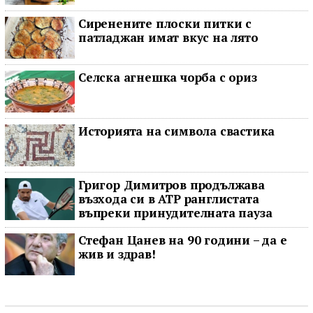
Сиренените плоски питки с
патладжан имат вкус на лято
Селска агнешка чорба с ориз
Историята на символа свастика
Григор Димитров продължава
възхода си в ATP ранглистата
въпреки принудителната пауза
Стефан Цанев на 90 години – да е
жив и здрав!