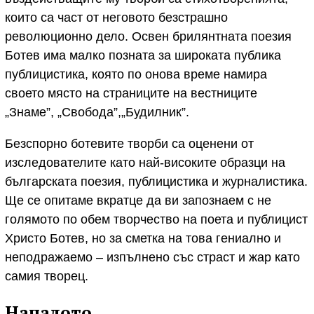
които са част от неговото безстрашно
революционно дело. Освен брилянтната поезия
Ботев има малко позната за широката публика
публицистика, която по онова време намира
своето място на страниците на вестниците
„Знаме”, „Свобода”,„Будилник”.
Безспорно ботевите творби са оценени от
изследователите като най-високите образци на
българската поезия, публицистика и журналистика.
Ще се опитаме вкратце да ви запознаем с не
голямото по обем творчество на поета и публицист
Христо Ботев, но за сметка на това гениално и
неподражаемо – изпълнено със страст и жар като
самия творец.
Началото