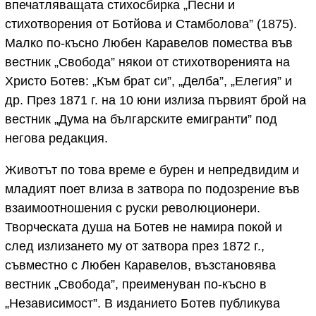
впечатляващата стихосбирка „Песни и
стихотворения от Ботйова и Стамболова” (1875).
Малко по-късно Любен Каравелов помества във
вестник „Свобода” някои от стихотворенията на
Христо Ботев: „Към брат си”, „Делба”, „Елегия” и
др. През 1871 г. на 10 юни излиза първият брой на
вестник „Дума на българските емигранти” под
негова редакция.
Животът по това време е бурен и непредвидим и
младият поет влиза в затвора по подозрение във
взаимоотношения с руски революционери.
Творческата душа на Ботев не намира покой и
след излизането му от затвора през 1872 г.,
съвместно с Любен Каравелов, възстановява
вестник „Свобода”, преименуван по-късно в
„Независимост”. В изданието Ботев публикува