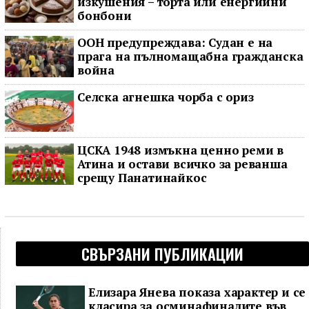
изкушения – торта или енергийни
бонбони
ООН предупреждава: Судан е на
прага на пълномащабна гражданска
война
Селска агнешка чорба с ориз
ЦСКА 1948 измъкна ценно реми в
Атина и остави всичко за реванша
срещу Панатинайкос
СВЪРЗАНИ ПУБЛИКАЦИИ
Елизара Янева показа характер и се
класира за осминафиналите във