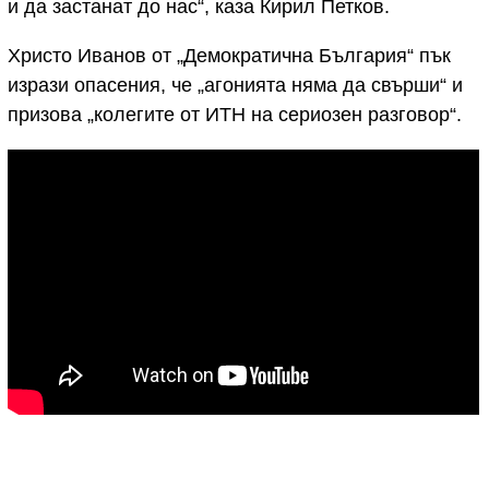
и да застанат до нас“, каза Кирил Петков.
Христо Иванов от „Демократична България“ пък
изрази опасения, че „агонията няма да свърши“ и
призова „колегите от ИТН на сериозен разговор“.