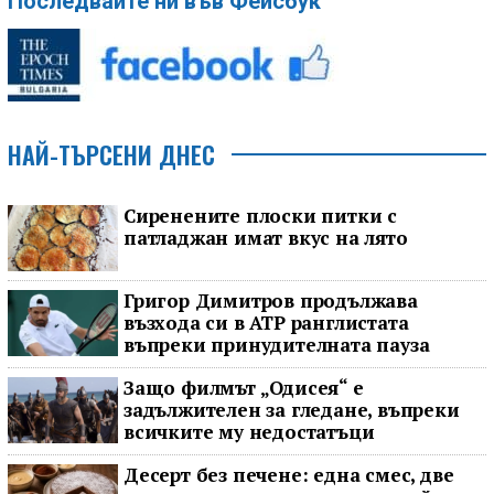
Последвайте ни във Фейсбук
НАЙ-ТЪРСЕНИ ДНЕС
Сиренените плоски питки с
патладжан имат вкус на лято
Григор Димитров продължава
възхода си в ATP ранглистата
въпреки принудителната пауза
Защо филмът „Одисея“ е
задължителен за гледане, въпреки
всичките му недостатъци
Десерт без печене: една смес, две