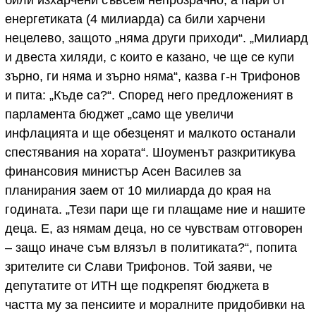
енергетиката (4 милиарда) са били харчени
нецелево, защото „няма други приходи“. „Милиард
и двеста хиляди, с които е казано, че ще се купи
зърно, ги няма и зърно няма“, казва г-н Трифонов
и пита: „Къде са?“. Според него предложеният в
парламента бюджет „само ще увеличи
инфлацията и ще обезценят и малкото останали
спестявания на хората“. Шоуменът разкритикува
финансовия министър Асен Василев за
планирания заем от 10 милиарда до края на
годината. „Тези пари ще ги плащаме ние и нашите
деца. Е, аз нямам деца, но се чувствам отговорен
– защо иначе съм влязъл в политиката?“, попита
зрителите си Слави Трифонов. Той заяви, че
депутатите от ИТН ще подкрепят бюджета в
частта му за пенсиите и моралните придобивки на