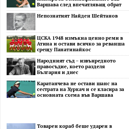
Варшава след впечатляващ обрат
Непознатият Найден Шейтанов
ЦСКА 1948 измъкна ценно реми в
Атина и остави всичко за реванша
срещу Панатинайкос
Народният съд – извънредното
правосъдие, което разделя
България и днес
Каратанчева не остави шанс на
сестрата на Хуркач и се класира за
основната схема във Варшава
Товарен кораб беше ударен в