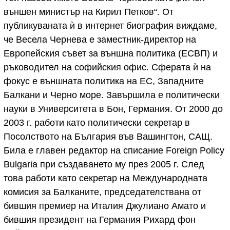
външен министър на Кирил Петков“. От
публикуваната ѝ в интернет биография виждаме,
че Весела Чернева е заместник-директор на
Европейския съвет за външна политика (ЕСВП) и
ръководител на софийския офис. Сферата ѝ на
фокус е външната политика на ЕС, Западните
Балкани и Черно море. Завършила е политически
науки в Университета в Бон, Германия. От 2000 до
2003 г. работи като политически секретар в
Посолството на България във Вашингтон, САЩ.
Била е главен редактор на списание Foreign Policy
Bulgaria при създаването му през 2005 г. След
това работи като секретар на Международната
комисия за Балканите, председателствана от
бившия премиер на Италия Джулиано Амато и
бившия президент на Германия Рихард фон