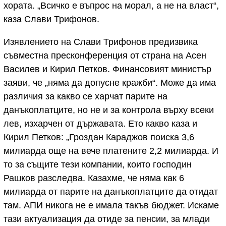
хората. „Всичко е въпрос на морал, а не на власт“,
каза Слави Трифонов.
Изявлението на Слави Трифонов предизвика
съвместна пресконференция от страна на Асен
Василев и Кирил Петков. Финансовият министър
заяви, че „няма да допусне кражби“. Може да има
различия за какво се харчат парите на
данъкоплатците, но не и за контрола върху всеки
лев, изхарчен от държавата. Ето какво каза и
Кирил Петков: „Гроздан Караджов поиска 3,6
милиарда още на вече платените 2,2 милиарда. И
то за същите тези компании, които господин
Рашков разследва. Казахме, че няма как 6
милиарда от парите на данъкоплатците да отидат
там. АПИ никога не е имала такъв бюджет. Искаме
тази актуализация да отиде за пенсии, за млади