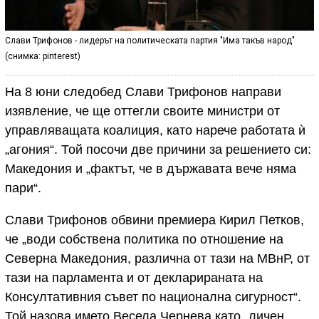
Слави Трифонов - лидерът на политическата партия "Има такъв народ"
(снимка: pinterest)
На 8 юни следобед Слави Трифонов направи
изявление, че ще оттегли своите министри от
управляващата коалиция, като нарече работата ѝ
„агония“. Той посочи две причини за решението си:
Македония и „фактът, че в държавата вече няма
пари“.
Слави Трифонов обвини премиера Кирил Петков,
че „води собствена политика по отношение на
Северна Македония, различна от тази на МВнР, от
тази на парламента и от декларираната на
Консултативния съвет по национална сигурност“.
Той назова името Весела Чернева като „личен