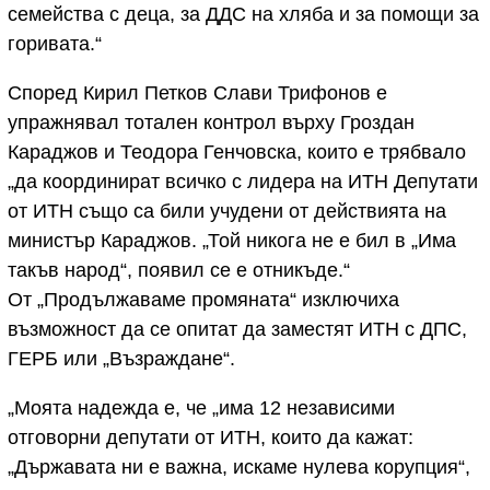
семейства с деца, за ДДС на хляба и за помощи за
горивата.“
Според Кирил Петков Слави Трифонов е
упражнявал тотален контрол върху Гроздан
Караджов и Теодора Генчовска, които е трябвало
„да координират всичко с лидера на ИТН Депутати
от ИТН също са били учудени от действията на
министър Караджов. „Той никога не е бил в „Има
такъв народ“, появил се е отникъде.“
От „Продължаваме промяната“ изключиха
възможност да се опитат да заместят ИТН с ДПС,
ГЕРБ или „Възраждане“.
„Моята надежда е, че „има 12 независими
отговорни депутати от ИТН, които да кажат:
„Държавата ни е важна, искаме нулева корупция“,