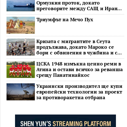
Ормузкия проток, докато
преговорите между САЩ и Иран
останаха в безизходица
Триумфът на Мечо Пух
Кризата с мигрантите в Сеута
продължава, докато Мароко се
бори с обвинения в чужбина и с
гнева у дома
ЦСКА 1948 измъкна ценно реми в
Атина и остави всичко за реванша
срещу Панатинайкос
Украински производител ще купи
европейски технологии за проект
за противоракетна отбрана