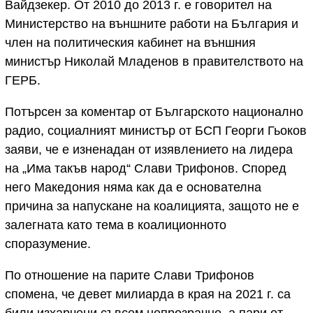
Вайдзекер. От 2010 до 2013 г. е говорител на
Министерство на външните работи на България и
член на политическия кабинет на външния
министър Николай Младенов в правителството на
ГЕРБ.
Потърсен за коментар от Българското национално
радио, социалният министър от БСП Георги Гьоков
заяви, че е изненадан от изявлението на лидера
на „Има такъв народ“ Слави Трифонов. Според
него Македония няма как да е основателна
причина за напускане на коалицията, защото не е
залегната като тема в коалиционното
споразумение.
По отношение на парите Слави Трифонов
спомена, че девет милиарда в края на 2021 г. са
били изхарчени съвсем непрозрачно, а пари от