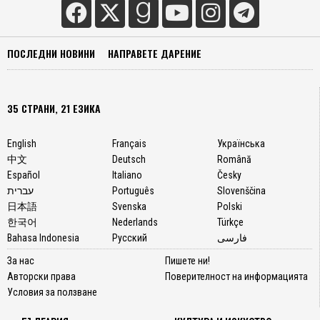
ПОСЛЕДНИ НОВИНИ
НАПРАВЕТЕ ДАРЕНИЕ
35 СТРАНИ, 21 ЕЗИКА
English
Français
Українська
中文
Deutsch
Română
Español
Italiano
Česky
עברית
Português
Slovenščina
日本語
Svenska
Polski
한국어
Nederlands
Türkçe
Bahasa Indonesia
Русский
فارسی
За нас
Пишете ни!
Авторски права
Поверителност на информацията
Условия за ползване