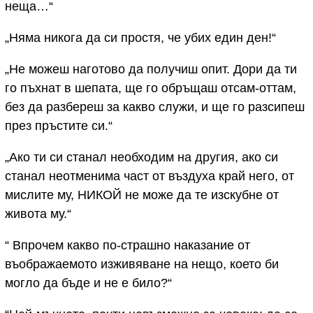
неща…“
„Няма никога да си простя, че убих един ден!“
„Не можеш наготово да получиш опит. Дори да ти
го пъхнат в шепата, ще го обръщаш отсам-оттам,
без да разбереш за какво служи, и ще го разсипеш
през пръстите си.“
„Ако ти си станал необходим на другия, ако си
станал неотменима част от въздуха край него, от
мислите му, НИКОЙ не може да те изскубне от
живота му.“
“ Впрочем какво по-страшно наказание от
въображаемото изживяване на нещо, което би
могло да бъде и не е било?“