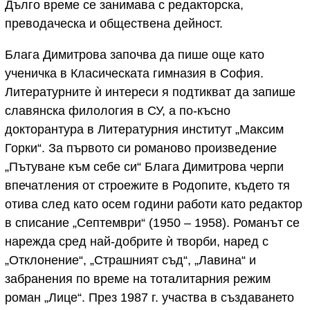
Дълго време се занимава с редакторска,
преводаческа и обществена дейност.
Блага Димитрова започва да пише още като
ученичка в Класическата гимназия в София.
Литературните ѝ интереси я подтикват да запише
славянска филология в СУ, а по-късно
докторантура в Литературния институт „Максим
Горки“. За първото си романово произведение
„Пътуване към себе си“ Блага Димитрова черпи
впечатления от строежите в Родопите, където тя
отива след като осем години работи като редактор
в списание „Септември“ (1950 – 1958). Романът се
нарежда сред най-добрите ѝ творби, наред с
„Отклонение“, „Страшният съд“, „Лавина“ и
забранения по време на тоталитарния режим
роман „Лице“. През 1987 г. участва в създаването