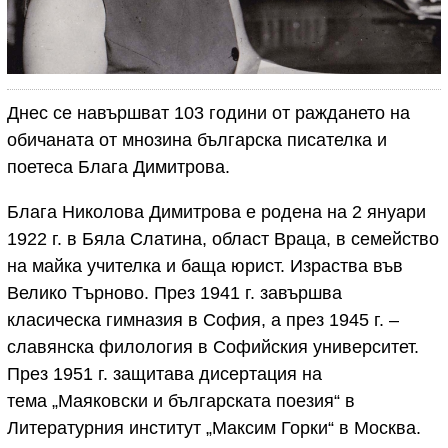
Днес се навършват 103 години от раждането на
обичаната от мнозина българска писателка и
поетеса Блага Димитрова.
Блага Николова Димитрова е родена на 2 януари
1922 г. в Бяла Слатина, област Враца, в семейство
на майка учителка и баща юрист. Израства във
Велико Търново. През 1941 г. завършва
класическа гимназия в София, а през 1945 г. –
славянска филология в Софийския университет.
През 1951 г. защитава дисертация на
тема „Маяковски и българската поезия“ в
Литературния институт „Максим Горки“ в Москва.