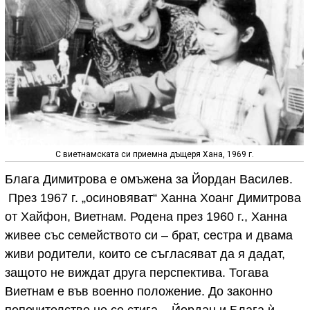
С виетнамската си приемна дъщеря Хана, 1969 г.
Блага Димитрова е омъжена за Йордан Василев.
През 1967 г. „осиновяват“ Ханна Хоанг Димитрова
от Хайфон, Виетнам. Родена през 1960 г., Ханна
живее със семейството си – брат, сестра и двама
живи родители, които се съгласяват да я дадат,
защото не виждат друга перспектива. Тогава
Виетнам е във военно положение. До законно
попечителство не се стига – Йордан и Блага ѝ