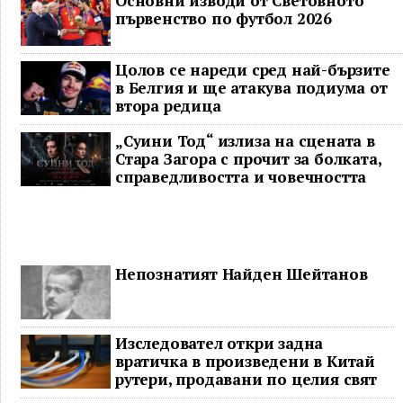
Основни изводи от Световното
първенство по футбол 2026
Цолов се нареди сред най-бързите
в Белгия и ще атакува подиума от
втора редица
„Суини Тод“ излиза на сцената в
Стара Загора с прочит за болката,
справедливостта и човечността
Непознатият Найден Шейтанов
Изследовател откри задна
вратичка в произведени в Китай
рутери, продавани по целия свят