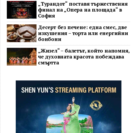
„Турандот“ поставя тържествения
финал на „Опера на площада“ в
София
Десерт без печене: една смес, две
изкушения – торта или енергийни
бонбони
„Жизел“ – балетът, който напомня,
че духовната красота побеждава
смъртта