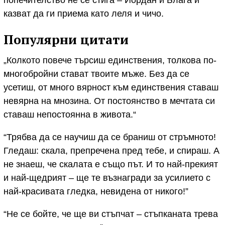
казват да ги приема като леля и чичо.
Популярни цитати
„Колкото повече търсиш единствения, толкова по-
многобройни стават твоите мъже. Без да се
усетиш, от много вярност към единствения ставаш
невярна на мнозина. От постоянство в мечтата си
ставаш непостоянна в живота.“
“Трябва да се научиш да се браниш от стръмното!
Гледаш: скала, препречена пред тебе, и спираш. А
не знаеш, че скалата е също път. И то най-прекият
и най-щедрият – ще те възнагради за усилието с
най-красивата гледка, невидена от никого!”
“Не се бойте, че ще ви стъпчат – стъпканата трева