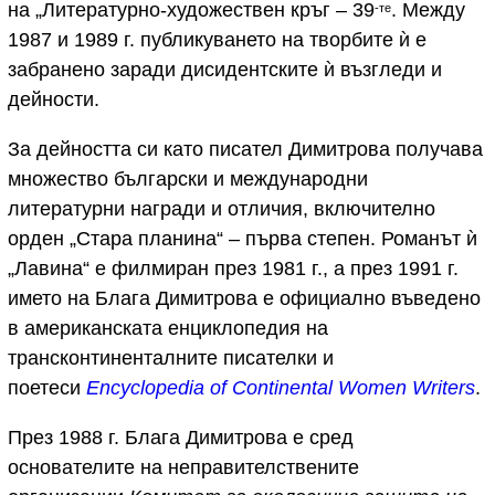
на „Литературно-художествен кръг – 39
. Между
-те
1987 и 1989 г. публикуването на творбите ѝ е
забранено заради дисидентските ѝ възгледи и
дейности.
За дейността си като писател Димитрова получава
множество български и международни
литературни награди и отличия, включително
орден „Стара планина“ – първа степен. Романът ѝ
„Лавина“ е филмиран през 1981 г., а през 1991 г.
името на Блага Димитрова е официално въведено
в американската енциклопедия на
трансконтиненталните писателки и
поетеси
Encyclopedia of Continental Women Writers
.
През 1988 г. Блага Димитрова е сред
основателите на неправителствените