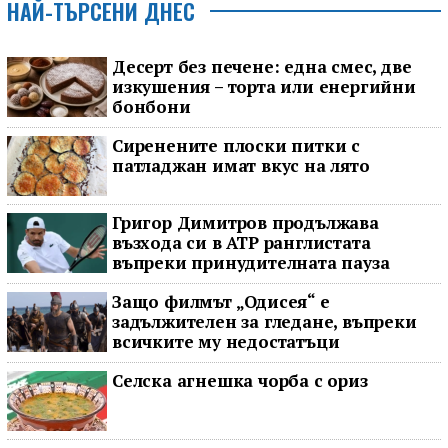
НАЙ-ТЪРСЕНИ ДНЕС
Десерт без печене: една смес, две
изкушения – торта или енергийни
бонбони
Сиренените плоски питки с
патладжан имат вкус на лято
Григор Димитров продължава
възхода си в ATP ранглистата
въпреки принудителната пауза
Защо филмът „Одисея“ е
задължителен за гледане, въпреки
всичките му недостатъци
Селска агнешка чорба с ориз