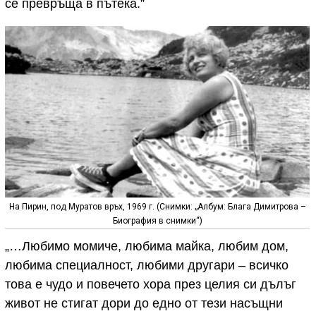
се превръща в пътека.”
На Пирин, под Муратов връх, 1969 г. (Снимки: „Албум: Блага Димитрова –
Биография в снимки“)
„…Любимо момиче, любима майка, любим дом,
любима специалност, любими другари – всичко
това е чудо и повечето хора през целия си дълъг
живот не стигат дори до едно от тези насъщни