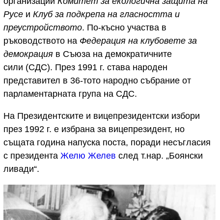
организации
Комитет за екологична защита на
Русе
и
Клуб за подкрепа на гласността и
преустройството
. По-късно участва в
ръководството на
Федерация на клубовете за
демокрация
в Съюза на демократичните
сили (СДС). През 1991 г. става народен
представител в 36-тото народно събрание от
парламентарната група на СДС.
На Президентските и вицепрезидентски избори
през 1992 г. е избрана за вицепрезидент, но
същата година напуска поста, поради несъгласия
с президента
Желю Желев
след т.нар. „Боянски
ливади“.