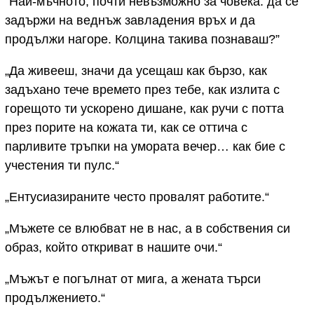
“Най-мъчното, почти невъзможно за човека: да се
задържи на веднъж завладения връх и да
продължи нагоре. Колцина такива познаваш?”
„Да живееш, значи да усещаш как бързо, как
задъхано тече времето през тебе, как излита с
горещото ти ускорено дишане, как ручи с потта
през порите на кожата ти, как се оттича с
парливите тръпки на умората вечер… как бие с
учестения ти пулс.“
„Ентусиазираните често провалят работите.“
„Мъжете се влюбват не в нас, а в собствения си
образ, който откриват в нашите очи.“
„Мъжът е погълнат от мига, а жената търси
продължението.“