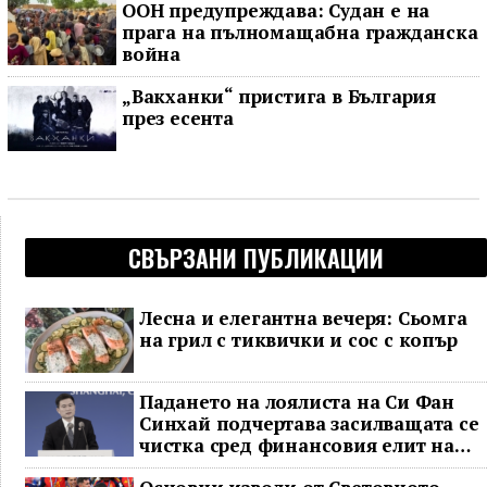
ООН предупреждава: Судан е на
прага на пълномащабна гражданска
война
„Вакханки“ пристига в България
през есента
СВЪРЗАНИ ПУБЛИКАЦИИ
Лесна и елегантна вечеря: Сьомга
на грил с тиквички и сос с копър
Падането на лоялиста на Си Фан
Синхай подчертава засилващата се
чистка сред финансовия елит на
Китай