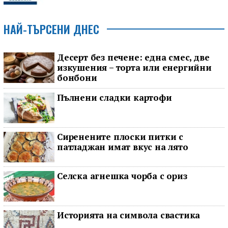
НАЙ-ТЪРСЕНИ ДНЕС
Десерт без печене: една смес, две
изкушения – торта или енергийни
бонбони
Пълнени сладки картофи
Сиренените плоски питки с
патладжан имат вкус на лято
Селска агнешка чорба с ориз
Историята на символа свастика