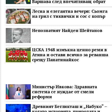
Варшава след впечатляващ обрат
Лесна и елегантна вечеря: Сьомга
на грил с тиквички и сос с копър
Непознатият Найден Шейтанов
ЦСКА 1948 измъкна ценно реми в
Атина и остави всичко за реванша
срещу Панатинайкос
Министър Ивкова: Здравната
система се нуждае от смели
реформи
Древният Бегликташ и „Набуко“ –
когато историята, природата и