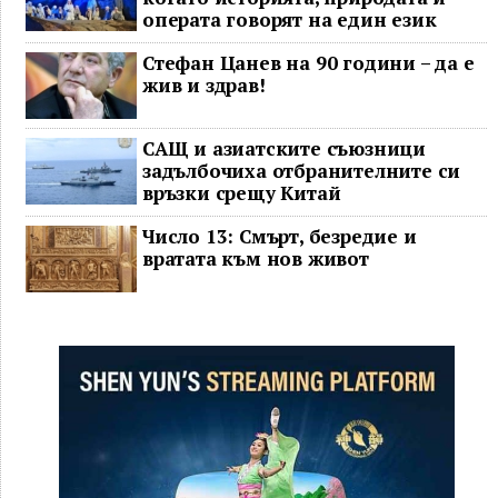
операта говорят на един език
Стефан Цанев на 90 години – да е
жив и здрав!
САЩ и азиатските съюзници
задълбочиха отбранителните си
връзки срещу Китай
Число 13: Смърт, безредие и
вратата към нов живот