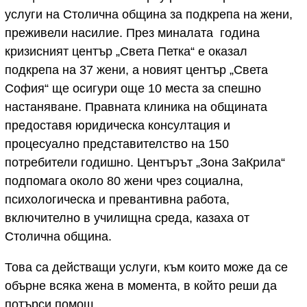
услуги на Столична община за подкрепа на жени,
преживели насилие. През миналата година
кризисният център „Света Петка“ е оказал
подкрепа на 37 жени, а новият център „Света
София“ ще осигури още 10 места за спешно
настаняване. Правната клиника на общината
предоставя юридическа консултация и
процесуално представителство на 150
потребители годишно. Центърът „Зона ЗаКрила“
подпомага около 80 жени чрез социална,
психологическа и превантивна работа,
включително в училищна среда, казаха от
Столична община.
Това са действащи услуги, към които може да се
обърне всяка жена в момента, в който реши да
потърси помощ.