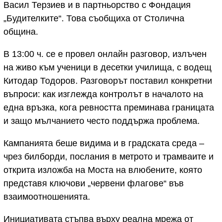
Васил Терзиев и в партньорство с Фондация
„Будителките“. Това съобщиха от Столична
община.
В 13:00 ч. се е провел онлайн разговор, излъчен
на живо към ученици в десетки училища, с водещ
Китодар Тодоров. Разговорът поставил конкретни
въпроси: как изглежда контролът в началото на
една връзка, кога ревността преминава границата
и защо мълчанието често поддържа проблема.
Кампанията беше видима и в градската среда –
чрез билборди, послания в метрото и трамваите и
открита изложба на Моста на влюбените, която
представя ключови „червени флагове“ във
взаимоотношенията.
Инициативата стъпва върху реална мрежа от