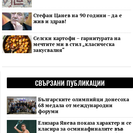
Стефан Цанев на 90 години – да е
жив и здрав!
Селски картофи – гарнитурата на
мечтите ми в стил „класическа
закусвалня“
СВЪРЗАНИ ПУБЛИКАЦИИ
Българските олимпийци донесоха
68 медала от международни
форуми
Елизара Янева показа характер и се
класира за осминафиналите във