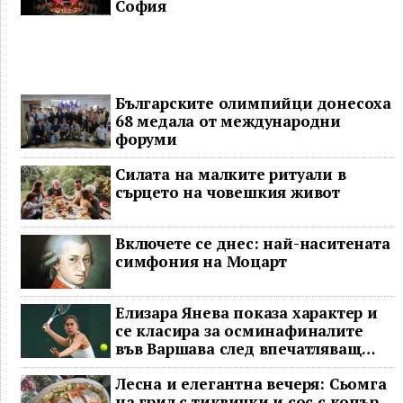
София
Българските олимпийци донесоха
68 медала от международни
форуми
Силата на малките ритуали в
сърцето на човешкия живот
Включете се днес: най-наситената
симфония на Моцарт
Елизара Янева показа характер и
се класира за осминафиналите
във Варшава след впечатляващ
обрат
Лесна и елегантна вечеря: Сьомга
на грил с тиквички и сос с копър