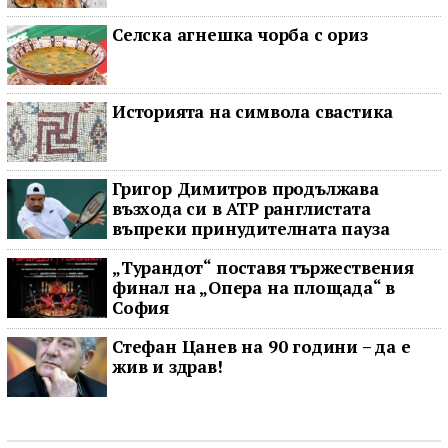
Селска агнешка чорба с ориз
Историята на символа свастика
Григор Димитров продължава
възхода си в ATP ранглистата
въпреки принудителната пауза
„Турандот“ поставя тържествения
финал на „Опера на площада“ в
София
Стефан Цанев на 90 години – да е
жив и здрав!