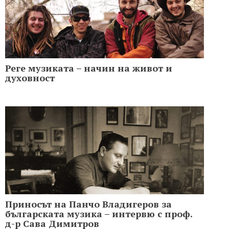
Реге музиката – начин на живот и
духовност
Приносът на Панчо Владигеров за
българската музика – интервю с проф.
д-р Сава Димитров