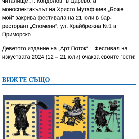
читалище „Г. Кондолов“ в Царево, а
моноспектакълът на Христо Мутафчиев „Боже
мой“ закрива фестивала на 21 юли в бар-
ресторант „Спомени“, ул. Крайбрежна №1 в
Приморско.
Деветото издание на „Арт Поток“ – Фестивал на
изкуствата 2024 (12 – 21 юли) очаква своите гости!
ВИЖТЕ СЪЩО