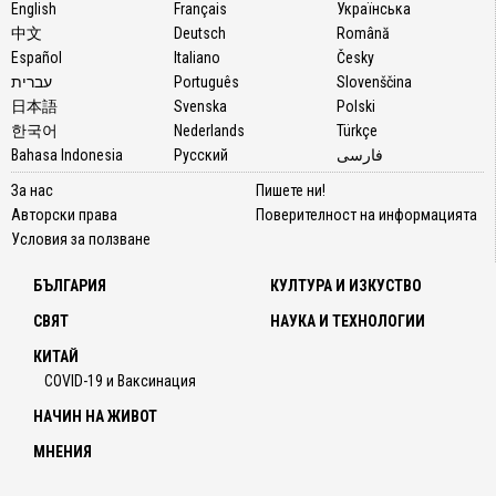
English
Français
Українська
中文
Deutsch
Română
Español
Italiano
Česky
עברית
Português
Slovenščina
日本語
Svenska
Polski
한국어
Nederlands
Türkçe
Bahasa Indonesia
Русский
فارسی
За нас
Пишете ни!
Авторски права
Поверителност на информацията
Условия за ползване
БЪЛГАРИЯ
КУЛТУРА И ИЗКУСТВО
СВЯТ
НАУКА И ТЕХНОЛОГИИ
КИТАЙ
COVID-19 и Ваксинация
НАЧИН НА ЖИВОТ
МНЕНИЯ