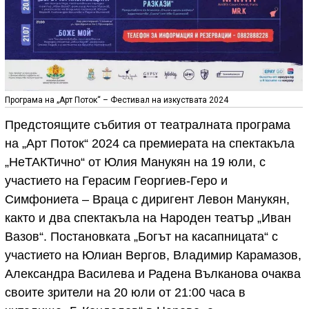
Програма на „Арт Поток“ – Фестивал на изкуствата 2024
Предстоящите събития от театралната програма
на „Арт Поток“ 2024 са премиерата на спектакъла
„НеТАКТично“ от Юлия Манукян на 19 юли, с
участието на Герасим Георгиев-Геро и
Симфониета – Враца с диригент Левон Манукян,
както и два спектакъла на Народен театър „Иван
Вазов“. Постановката „Богът на касапницата“ с
участието на Юлиан Вергов, Владимир Карамазов,
Александра Василева и Радена Вълканова очаква
своите зрители на 20 юли от 21:00 часа в