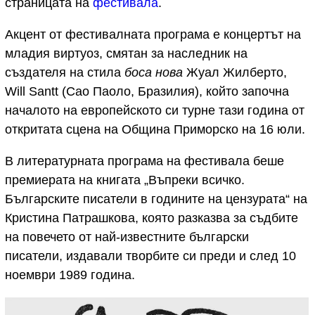
страницата на
фестивала
.
Акцент от фестивалната програма е концертът на
младия виртуоз, смятан за наследник на
създателя на стила
боса нова
Жуал Жилберто,
Will Santt (Сао Паоло, Бразилия), който започна
началото на европейското си турне тази година от
откритата сцена на Община Приморско на 16 юли.
В литературната програма на фестивала беше
премиерата на книгата „Въпреки всичко.
Българските писатели в годините на цензурата“ на
Кристина Патрашкова, която разказва за съдбите
на повечето от най-известните български
писатели, издавали творбите си преди и след 10
ноември 1989 година.