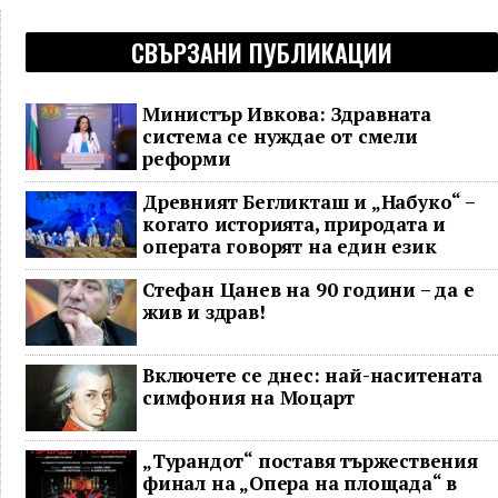
СВЪРЗАНИ ПУБЛИКАЦИИ
Министър Ивкова: Здравната
система се нуждае от смели
реформи
Древният Бегликташ и „Набуко“ –
когато историята, природата и
операта говорят на един език
Стефан Цанев на 90 години – да е
жив и здрав!
Включете се днес: най-наситената
симфония на Моцарт
„Турандот“ поставя тържествения
финал на „Опера на площада“ в