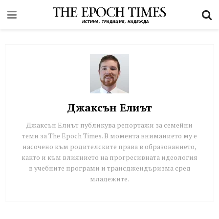
Джаксън Елиът
Джаксън Елиът публикува репортажи за семейни
теми за The Epoch Times. В момента вниманието му е
насочено към родителските права в образованието,
както и към влиянието на прогресивната идеология
в учебните програми и трансджендъризма сред
младежите.