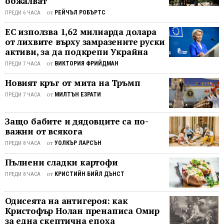
обжалват
прием
от
РЕЙЧЪЛ РОБЪРТС
ПРЕДИ 6 ЧАСА
ЛГБТ
ЕС използва 1,62 милиарда долара
иденти
от лихвите върху замразените руски
Кей
активи, за да подкрепи Украйна
Ян е
от
ВИКТОРИЯ ФРИЙДМАН
активи
ПРЕДИ 7 ЧАСА
за
Новият кръг от мита на Тръмп
права
от
МИЛТЪН ЕЗРАТИ
ПРЕДИ 7 ЧАСА
на
женит
и
Защо бабите и дядовците са по-
важни от всякога
дълго
време
от
УОЛКЪР ЛАРСЪН
ПРЕДИ 8 ЧАСА
работ
Пълнени сладки картофи
в
от
центъ
КРИСТИЙН БИЙЛ ДЪНСТ
ПРЕДИ 8 ЧАСА
за
промо
Одисеята на антигероя: как
на
Кристофър Нолан пренаписа Омир
права
за една скептична епоха