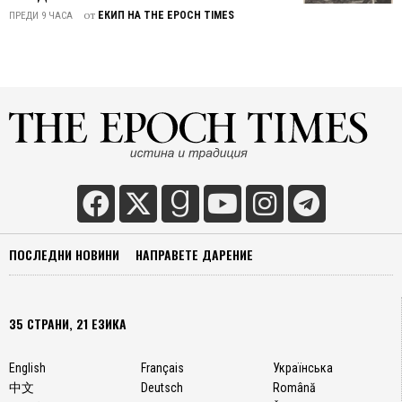
на
от
ЕКИП НА THE EPOCH TIMES
ПРЕДИ 9 ЧАСА
ЛГБТ
общест
След
като
напуск
с
дълбо
отвра
тя
открит
споде
тревог
ПОСЛЕДНИ НОВИНИ
НАПРАВЕТЕ ДАРЕНИЕ
си от
целен
финан
35 СТРАНИ, 21 ЕЗИКА
от
корпо
и
English
Français
Українська
мащаб
中文
Deutsch
Română