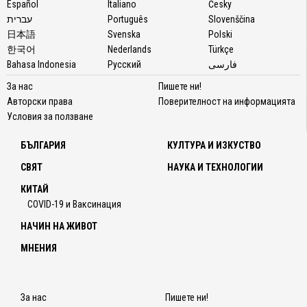
маркет
Español
Italiano
Česky
кампа
עברית
Português
Slovenščina
които
日本語
Svenska
Polski
попул
한국어
Nederlands
Türkçe
трансс
Bahasa Indonesia
Русский
فارسی
и я
За нас
Пишете ни!
насаж
Авторски права
Поверителност на информацията
на
Условия за ползване
широк
общест
БЪЛГАРИЯ
КУЛТУРА И ИЗКУСТВО
Споре
СВЯТ
НАУКА И ТЕХНОЛОГИИ
Ян,
въпре
КИТАЙ
против
COVID-19 и Ваксинация
на
НАЧИН НА ЖИВОТ
потреб
корпо
МНЕНИЯ
вярват
че
подкр
За нас
Пишете ни!
на