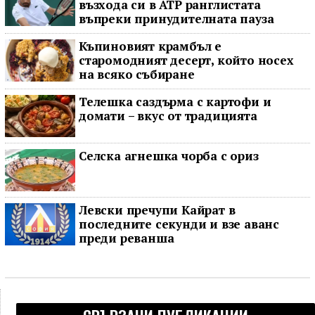
възхода си в ATP ранглистата
въпреки принудителната пауза
Къпиновият крамбъл е
старомодният десерт, който носех
на всяко събиране
Телешка саздърма с картофи и
домати – вкус от традицията
Селска агнешка чорба с ориз
Левски пречупи Кайрат в
последните секунди и взе аванс
преди реванша