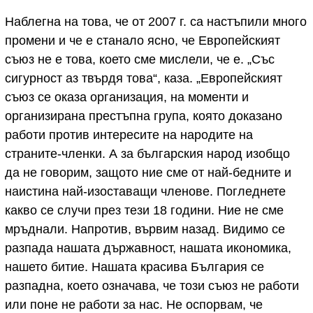
Наблегна на това, че от 2007 г. са настъпили много
промени и че е станало ясно, че Европейският
съюз не е това, което сме мислели, че е. „Със
сигурност аз твърдя това“, каза. „Европейският
съюз се оказа организация, на моменти и
организирана престъпна група, която доказано
работи против интересите на народите на
страните-членки. А за българския народ изобщо
да не говорим, защото ние сме от най-бедните и
наистина най-изоставащи членове. Погледнете
какво се случи през тези 18 години. Ние не сме
мръднали. Напротив, вървим назад. Видимо се
разпада нашата държавност, нашата икономика,
нашето битие. Нашата красива България се
разпадна, което означава, че този съюз не работи
или поне не работи за нас. Не оспорвам, че