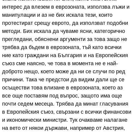
интерес да влезем в еврозоната, използва лъжи и
манипулации и аз не бих искала тези, които
протестират срещу еврото, да използват подобни
методи. Бих искала да чуваме ясни, категорично
прегледани, обяснени аргументи за това защо не
трябва да бъдем в еврозоната, тъй като всички
ние като граждани на България и на Европейския
съюз сме наясно, че това в момента не е най-
доброто нещо, което може да ни се случи по ред
причини. Така че предстои да видим дали ще се
осъществи това влизане в еврозоната, което аз
все още поставям под въпрос, защото има още
почти седем месеца. Трябва да минат гласувания
в Европейския съюз, свързани с всички финансови
и икономически министри. Тук очакваме налагане
на вето от някои държави, например от Австрия,