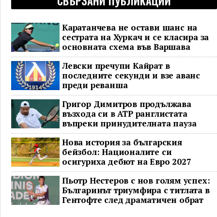
СВЪРЗАНИ ПУБЛИКАЦИИ
Каратанчева не остави шанс на
сестрата на Хуркач и се класира за
основната схема във Варшава
Левски пречупи Кайрат в
последните секунди и взе аванс
преди реванша
Григор Димитров продължава
възхода си в ATP ранглистата
въпреки принудителната пауза
Нова история за българския
бейзбол: Националите си
осигуриха дебют на Евро 2027
Пьотр Нестеров с нов голям успех:
Българинът триумфира с титлата в
Гентофте след драматичен обрат