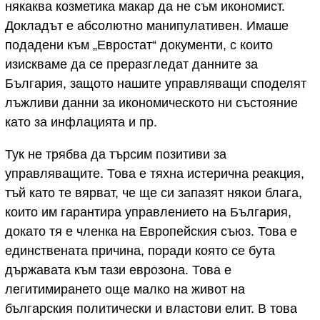
някаква козметика макар да не съм икономист.
Докладът е абсолютно манипулативен. Имаше
подадени към „Евростат“ документи, с които
изискваме да се преразгледат данните за
България, защото нашите управляващи споделят
лъжливи данни за икономическото ни състояние
като за инфлацията и пр.
Тук не трябва да търсим позитиви за
управляващите. Това е тяхна истерична реакция,
тъй като те вярват, че ще си запазят някои блага,
които им гарантира управлението на България,
докато тя е членка на Европейския съюз. Това е
единствената причина, поради която се бута
държавата към тази еврозона. Това е
легитимирането още малко на живот на
българския политически и властови елит. В това