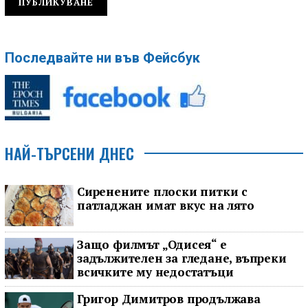
Последвайте ни във Фейсбук
НАЙ-ТЪРСЕНИ ДНЕС
Сиренените плоски питки с
патладжан имат вкус на лято
Защо филмът „Одисея“ е
задължителен за гледане, въпреки
всичките му недостатъци
Григор Димитров продължава