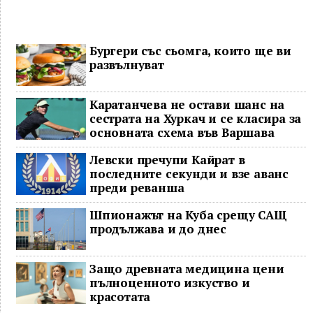
Бургери със сьомга, които ще ви
развълнуват
Каратанчева не остави шанс на
сестрата на Хуркач и се класира за
основната схема във Варшава
Левски пречупи Кайрат в
последните секунди и взе аванс
преди реванша
Шпионажът на Куба срещу САЩ
продължава и до днес
Защо древната медицина цени
пълноценното изкуство и
красотата