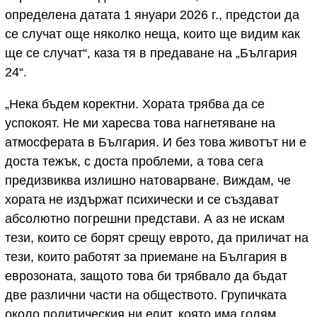
определена датата 1 януари 2026 г., предстои да
се случат още няколко неща, които ще видим как
ще се случат“, каза тя в предаване на „България
24“.
„Нека бъдем коректни. Хората трябва да се
успокоят. Не ми харесва това нагнетяване на
атмосферата в България. И без това животът ни е
доста тежък, с доста проблеми, а това сега
предизвиква излишно натоварване. Виждам, че
хората не издържат психически и се създават
абсолютно погрешни представи. А аз не искам
тези, които се борят срещу еврото, да приличат на
тези, които работят за приемане на България в
еврозоната, защото това би трябвало да бъдат
две различни части на обществото. Групичката
около политическия ни елит, която има голям