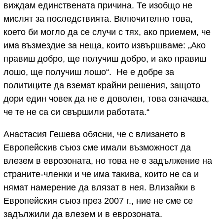
виждам единствената причина. Те изобщо не
мислят за последствията. Включително това,
което би могло да се случи с тях, ако приемем, че
има възмездие за неща, които извършваме: „Ако
правиш добро, ще получиш добро, и ако правиш
лошо, ще получиш лошо“. Не е добре за
политиците да вземат крайни решения, защото
дори един човек да не е доволен, това означава,
че те не са си свършили работата.“
Анастасия Гешева обясни, че с влизането в
Европейскив съюз сме имали възможност да
влезем в еврозоната, но това не е задължение на
страните-членки и че има такива, които не са и
нямат намерение да влязат в нея. Влизайки в
Европейския съюз през 2007 г., ние не сме се
задължили да влезем и в еврозоната.