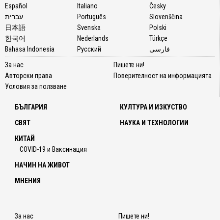
Español
Italiano
Česky
עברית
Português
Slovenščina
日本語
Svenska
Polski
한국어
Nederlands
Türkçe
Bahasa Indonesia
Русский
فارسی
За нас
Пишете ни!
Авторски права
Поверителност на информацията
Условия за ползване
БЪЛГАРИЯ
КУЛТУРА И ИЗКУСТВО
СВЯТ
НАУКА И ТЕХНОЛОГИИ
КИТАЙ
COVID-19 и Ваксинация
НАЧИН НА ЖИВОТ
МНЕНИЯ
За нас
Пишете ни!