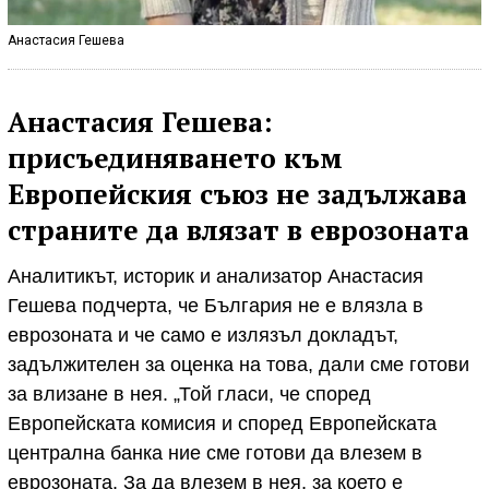
Анастасия Гешева
Анастасия Гешева:
присъединяването към
Европейския съюз не задължава
страните да влязат в еврозоната
Аналитикът, историк и анализатор Анастасия
Гешева подчерта, че България не е влязла в
еврозоната и че само е излязъл докладът,
задължителен за оценка на това, дали сме готови
за влизане в нея. „Той гласи, че според
Европейската комисия и според Европейската
централна банка ние сме готови да влезем в
еврозоната. За да влезем в нея, за което е