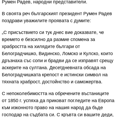
Румен Радев, народни представители.
В своята реч българският президент Румен Радев
поздрави уважилите проявата с думите:
„С присъствието си тук днес вие доказвате, че
времето е безсилно да размие спомена за
храбростта на хилядите българи от
Белоградчишко, Видинско, Ломско и Кулско, които
дръзнаха със сопи и брадви да се изправят срещу
аскерите на султана. Десетдневната обсада на
Белоградчишката крепост е истински символ на
тяхната храброст, достойнство и саможертва.
С непоколебимостта на обречените въстаниците
от 1850 г. успяха да приковат погледите на Европа
към изконното право на нашия народ да бъде
господар на съдбата си. С кръвта си вашите деди,