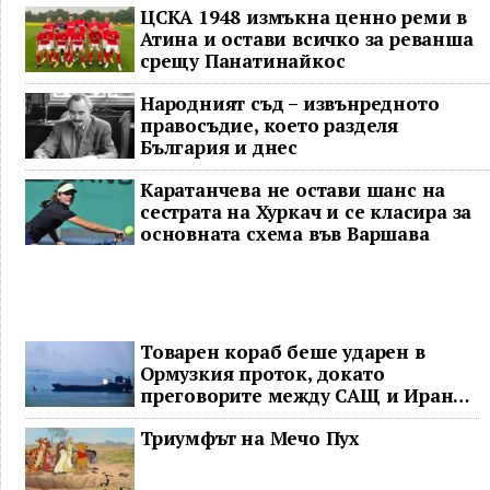
ЦСКА 1948 измъкна ценно реми в
Атина и остави всичко за реванша
срещу Панатинайкос
Народният съд – извънредното
правосъдие, което разделя
България и днес
Каратанчева не остави шанс на
сестрата на Хуркач и се класира за
основната схема във Варшава
Товарен кораб беше ударен в
Ормузкия проток, докато
преговорите между САЩ и Иран
останаха в безизходица
Триумфът на Мечо Пух