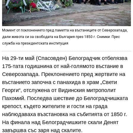
Момент от поклонението пред паметта на въстаниците от Северозапада,
дали живота си за свободата на България през 1850 г. Снимки: Прес
служба на президентската институция
На 29-ти май (Спасовден) Белоградчик отбелязва
175-тата годишнина от най-голямото въстание в
Северозапада. Преклонението пред жертвите на
въстанието започна с панахида в храм „Свети
Георги“, отслужена от Видинския митрополит
Пахомий. Последва шествие до Белоградчишката
крепост, където жителите и гости на града
наблюдаваха възстановка на събитията от 1850 г.
На финала над Белоградчишките скали Денят
завършва със заря над скалите.