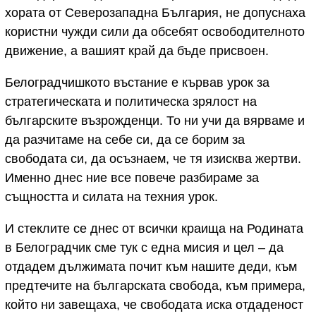
хората от Северозападна България, не допуснаха
користни чужди сили да обсебят освободителното
движение, а вашият край да бъде присвоен.
Белоградчишкото въстание е кървав урок за
стратегическата и политическа зрялост на
българските възрожденци. То ни учи да вярваме и
да разчитаме на себе си, да се борим за
свободата си, да осъзнаем, че тя изисква жертви.
Именно днес ние все повече разбираме за
същността и силата на техния урок.
И стеклите се днес от всички краища на Родината
в Белоградчик сме тук с една мисия и цел – да
отдадем дължимата почит към нашите деди, към
предтечите на българската свобода, към примера,
който ни завещаха, че свободата иска отдаденост