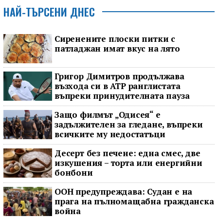
НАЙ-ТЪРСЕНИ ДНЕС
Сиренените плоски питки с
патладжан имат вкус на лято
Григор Димитров продължава
възхода си в ATP ранглистата
въпреки принудителната пауза
Защо филмът „Одисея“ е
задължителен за гледане, въпреки
всичките му недостатъци
Десерт без печене: една смес, две
изкушения – торта или енергийни
бонбони
ООН предупреждава: Судан е на
прага на пълномащабна гражданска
война