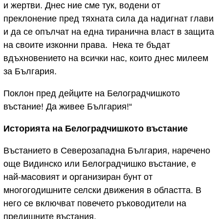
и жертви. Днес ние сме тук, водени от
преклонение пред тяхната сила да надигнат глави
и да се опълчат на една тиранична власт в защита
на своите изконни права. Нека те бъдат
вдъхновението на всички нас, които днес милеем
за България.
Поклон пред дейците на Белоградчишкото
въстание! Да живее България!“
Историята на Белоградчишкото въстание
Въстанието в Северозападна България, наречено
още Видинско или Белоградчишко въстание, е
най-масовият и организиран бунт от
многогодишните селски движения в областта. В
него се включват повечето ръководители на
предишните въстания.