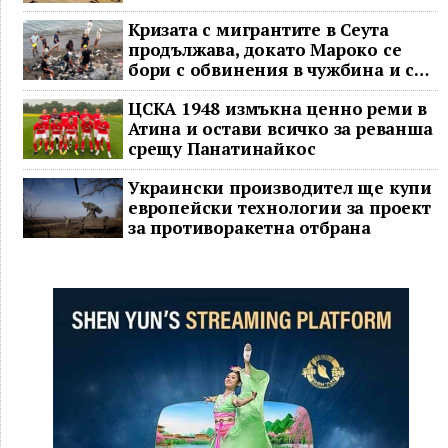
Кризата с мигрантите в Сеута
продължава, докато Мароко се
бори с обвинения в чужбина и с
гнева у дома
ЦСКА 1948 измъкна ценно реми в
Атина и остави всичко за реванша
срещу Панатинайкос
Украински производител ще купи
европейски технологии за проект
за противоракетна отбрана