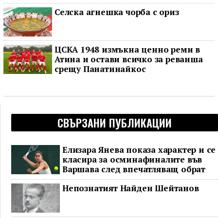
Селска агнешка чорба с ориз
ЦСКА 1948 измъкна ценно реми в
Атина и остави всичко за реванша
срещу Панатинайкос
СВЪРЗАНИ ПУБЛИКАЦИИ
Елизара Янева показа характер и се
класира за осминафиналите във
Варшава след впечатляващ обрат
Непознатият Найден Шейтанов