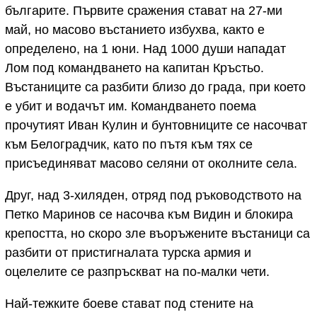
българите. Първите сражения стават на 27-ми
май, но масово въстанието избухва, както е
определено, на 1 юни. Над 1000 души нападат
Лом под командването на капитан Кръстьо.
Въстаниците са разбити близо до града, при което
е убит и водачът им. Командването поема
прочутият Иван Кулин и бунтовниците се насочват
към Белоградчик, като по пътя към тях се
присъединяват масово селяни от околните села.
Друг, над 3-хиляден, отряд под ръководството на
Петко Маринов се насочва към Видин и блокира
крепостта, но скоро зле въоръжените въстаници са
разбити от пристигналата турска армия и
оцелелите се разпръскват на по-малки чети.
Най-тежките боеве стават под стените на