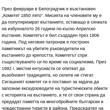
През февруари в Белоградчик е възстановен
„Комитет 1850 лето”. Мисията на членовете му е
да популяризират въстанието, оставащо в сянката
на избухналото 26 години по-късно Априлско
въстание. Комитетът е бил създаден през 1906
година. Под неговия патронаж е построен
паметникът на убитите ръководители на
въстанието до крепостта. Комитетът спри
съществуването си по време на социализма. През
1992 г. местни ентусиасти се опитват да
възобновят традицията, но силите не стигат.
Сегашният комитет си е поставил за задача да
запознае екскурзоводите на туристическите обекти
с историята на въстанието, а те от своя страна да
предадат паметта на многобройните български и
чуждестранни туристи в района. Председател на