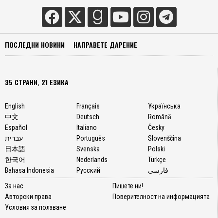
ПОСЛЕДНИ НОВИНИ
НАПРАВЕТЕ ДАРЕНИЕ
35 СТРАНИ, 21 ЕЗИКА
English
Français
Українська
中文
Deutsch
Română
Español
Italiano
Česky
עברית
Português
Slovenščina
日本語
Svenska
Polski
한국어
Nederlands
Türkçe
Bahasa Indonesia
Русский
فارسی
За нас
Пишете ни!
Авторски права
Поверителност на информацията
Условия за ползване