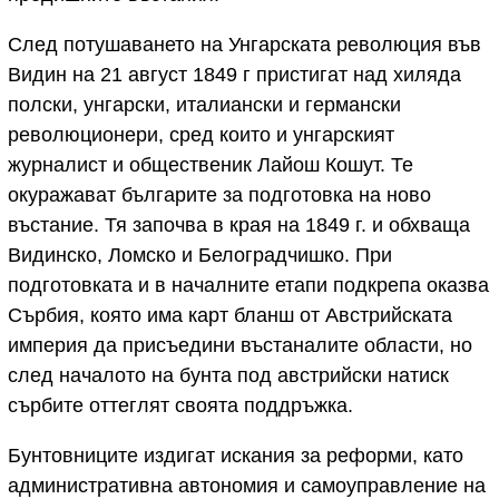
След потушаването на Унгарската революция във
Видин на 21 август 1849 г пристигат над хиляда
полски, унгарски, италиански и германски
революционери, сред които и унгарският
журналист и общественик Лайош Кошут. Те
окуражават българите за подготовка на ново
въстание. Тя започва в края на 1849 г. и обхваща
Видинско, Ломско и Белоградчишко. При
подготовката и в началните етапи подкрепа оказва
Сърбия, която има карт бланш от Австрийската
империя да присъедини въстаналите области, но
след началото на бунта под австрийски натиск
сърбите оттеглят своята поддръжка.
Бунтовниците издигат искания за реформи, като
административна автономия и самоуправление на