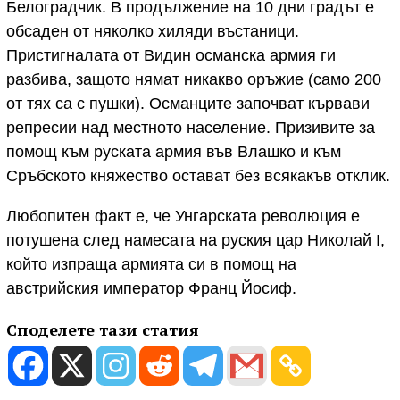
Белоградчик. В продължение на 10 дни градът е
обсаден от няколко хиляди въстаници.
Пристигналата от Видин османска армия ги
разбива, защото нямат никакво оръжие (само 200
от тях са с пушки). Османците започват кървави
репресии над местното население. Призивите за
помощ към руската армия във Влашко и към
Сръбското княжество остават без всякакъв отклик.
Любопитен факт е, че Унгарската революция е
потушена след намесата на руския цар Николай I,
който изпраща армията си в помощ на
австрийския император Франц Йосиф.
Споделете тази статия