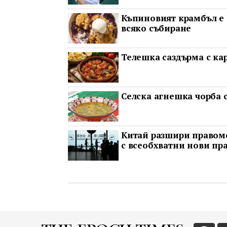
Къпиновият крамбъл е 
всяко събиране
Телешка саздърма с ка
Селска агнешка чорба с
Китай разшири правомо
с всеобхватни нови пр