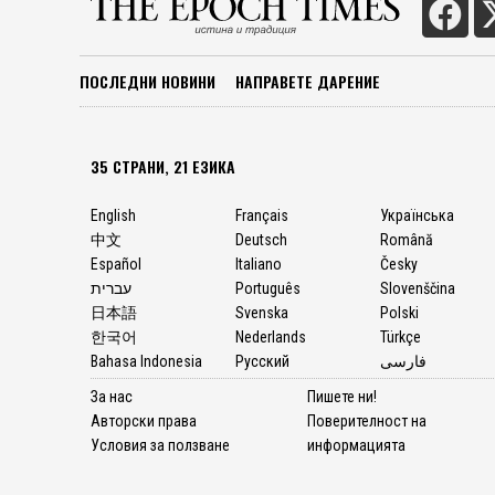
ПОСЛЕДНИ НОВИНИ
НАПРАВЕТЕ ДАРЕНИЕ
35 СТРАНИ, 21 ЕЗИКА
English
Français
Українська
中文
Deutsch
Română
Español
Italiano
Česky
עברית
Português
Slovenščina
日本語
Svenska
Polski
한국어
Nederlands
Türkçe
Bahasa Indonesia
Русский
فارسی
За нас
Пишете ни!
Авторски права
Поверителност на
Условия за ползване
информацията