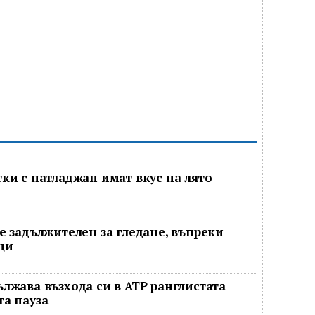
ки с патладжан имат вкус на лято
е задължителен за гледане, въпреки
ци
лжава възхода си в ATP ранглистата
а пауза