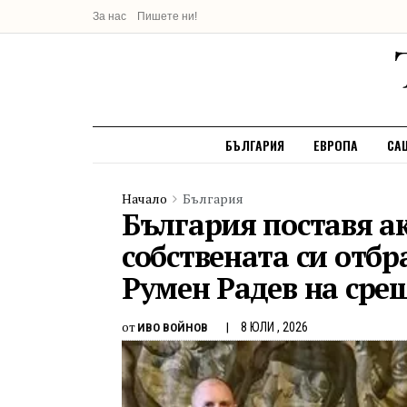
За нас
Пишете ни!
БЪЛГАРИЯ
ЕВРОПА
СА
Начало
България
България поставя а
собствената си отбр
Румен Радев на сре
от
8 ЮЛИ , 2026
ИВО ВОЙНОВ