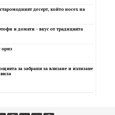
старомодният десерт, който носех на
ртофи и домати – вкус от традицията
 ориз
щията за забрани за влизане и излизане
авила