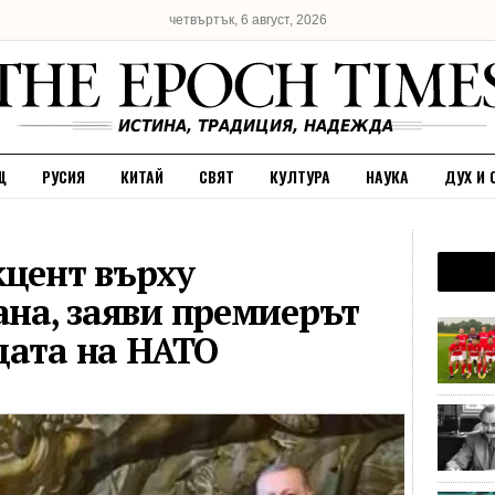
четвъртък, 6 август, 2026
Щ
РУСИЯ
КИТАЙ
СВЯТ
КУЛТУРА
НАУКА
ДУХ И 
кцент върху
ана, заяви премиерът
щата на НАТО