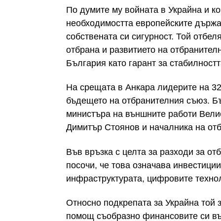
По думите му войната в Украйна и к
необходимостта европейските държа
собствената си сигурност. Той отбел
отбрана и развитието на отбранител
България като гарант за стабилност
На срещата в Анкара лидерите на 3
бъдещето на отбранителния съюз. Б
министъра на външните работи Вели
Димитър Стоянов и началника на от
Във връзка с целта за разходи за о
посочи, че това означава инвестиции
инфраструктурата, цифровите технол
Относно подкрепата за Украйна той 
помощ съобразно финансовите си въ