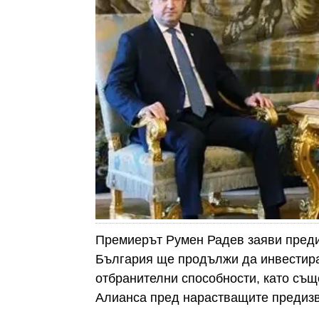
Премиерът Румен Радев заяви преди
България ще продължи да инвестира 
отбранителни способности, като съ
Алианса пред нарастващите предизви