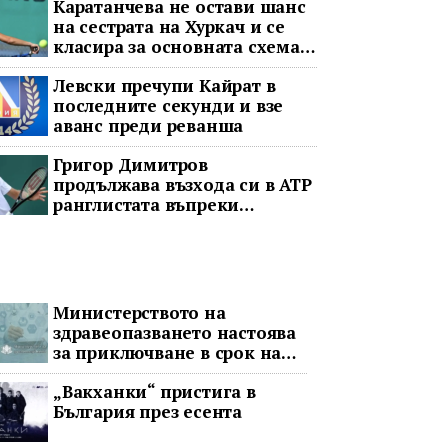
Каратанчева не остави шанс
на сестрата на Хуркач и се
класира за основната схема
във Варшава
Левски пречупи Кайрат в
последните секунди и взе
аванс преди реванша
Григор Димитров
продължава възхода си в ATP
ранглистата въпреки
принудителната пауза
Министерството на
здравеопазването настоява
за приключване в срок на
два ключови строителни
„Вакханки“ пристига в
проекта
България през есента