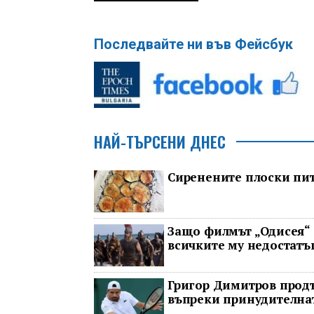
Последвайте ни във Фейсбук
НАЙ-ТЪРСЕНИ ДНЕС
Сиренените плоски пит
Защо филмът „Одисея“ 
всичките му недостатъ
Григор Димитров продъ
въпреки принудителнат