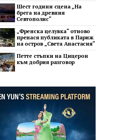
Шест години сцена „На
брега на древния
Севтополис“
„Френска целувка“ отново
пренася публиката в Париж
на остров „Света Анастасия“
Петте стъпки на Цицерон
към добрия разговор