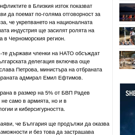
онфликтите в Близкия изток показват
ви да поемат по-голяма отговорност за
яза, че укрепването на националната
ната индустрия ще засилят ролята на
та в Черноморския регион.
2-те държави членки на НАТО обсъждат
ългарската делегация включва още
слава Петрова, министъра на отбраната
браната адмирал Емил Ефтимов.
тбрана в размер на 5% от БВП Радев
 не само в армията, но и в
огии и киберсигурността.
заяви, че България ще продължи да оказва
зможности и без това да застрашава