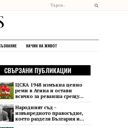
СЪЗНАНИЕ
НАЧИН НА ЖИВОТ
СВЪРЗАНИ ПУБЛИКАЦИИ
ЦСКА 1948 измъкна ценно
реми в Атина и остави
всичко за реванша срещу
Панатинайкос
Народният съд –
извънредното правосъдие,
което разделя България и
днес