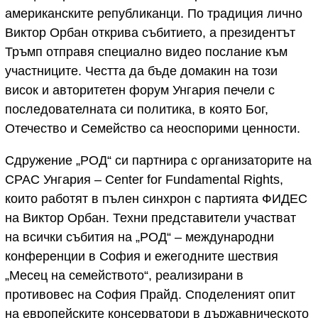
американските републиканци. По традиция лично
Виктор Орбан открива събитието, а президентът
Тръмп отправя специално видео послание към
участниците. Честта да бъде домакин на този
висок и авторитетен форум Унгария печели с
последователната си политика, в която Бог,
Отечество и Семейство са неоспорими ценности.
Сдружение „РОД“ си партнира с организаторите на
СРАС Унгария – Center for Fundamental Rights,
които работят в пълен синхрон с партията ФИДЕС
на Виктор Орбан. Техни представители участват
на всички събития на „РОД“ – международни
конференции в София и ежегодните шествия
„Месец на семейството“, реализирани в
противовес на София Прайд. Споделеният опит
на европейските консерватори в държавническото