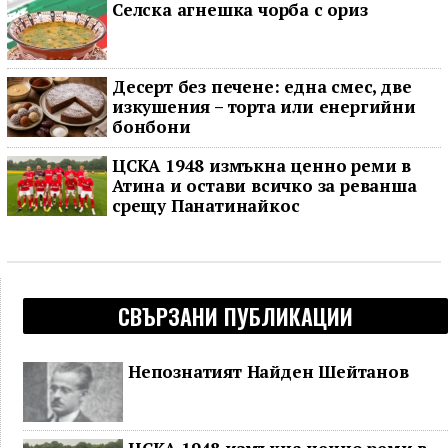
Селска агнешка чорба с ориз
Десерт без печене: една смес, две
изкушения – торта или енергийни
бонбони
ЦСКА 1948 измъкна ценно реми в
Атина и остави всичко за реванша
срещу Панатинайкос
СВЪРЗАНИ ПУБЛИКАЦИИ
Непознатият Найден Шейтанов