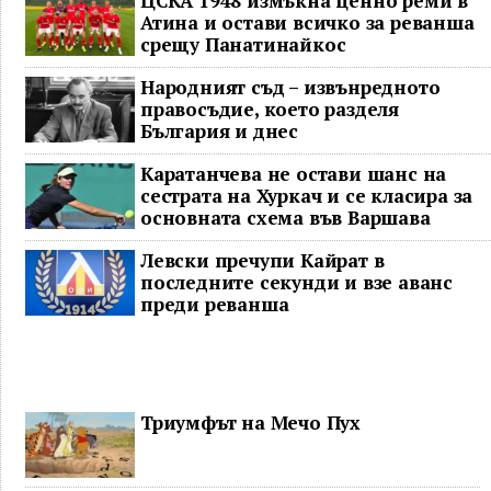
ЦСКА 1948 измъкна ценно реми в
Атина и остави всичко за реванша
срещу Панатинайкос
Народният съд – извънредното
правосъдие, което разделя
България и днес
Каратанчева не остави шанс на
сестрата на Хуркач и се класира за
основната схема във Варшава
Левски пречупи Кайрат в
последните секунди и взе аванс
преди реванша
Триумфът на Мечо Пух