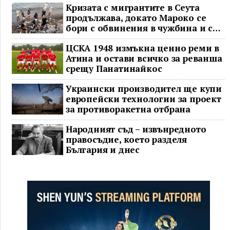
Кризата с мигрантите в Сеута
продължава, докато Мароко се
бори с обвинения в чужбина и с
гнева у дома
ЦСКА 1948 измъкна ценно реми в
Атина и остави всичко за реванша
срещу Панатинайкос
Украински производител ще купи
европейски технологии за проект
за противоракетна отбрана
Народният съд – извънредното
правосъдие, което разделя
България и днес