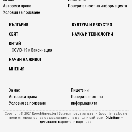
Авторски права
Поверителност на информацията
Условия за ползване
БЪЛГАРИЯ
КУЛТУРА И ИЗКУСТВО
СВЯТ
НАУКА И ТЕХНОЛОГИИ
КИТАЙ
COVID-19 и Ваксинация
НАЧИН НА ЖИВОТ
МНЕНИЯ
За нас
Пишете ни!
Авторски права
Поверителност на
Условия за ползване
информацията
Copyright © 2024 Epochtimes.bg | Всички права запазени Epochtimes.bg не
носи отговорност за съдържанието на външни сайтове |
Divinitum –
дигитален маркетинг партньор
.