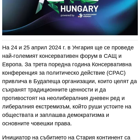
На 24 и 25 април 2024 г. в Унгария ще се проведе
най-големият консервативен форум в САЩ и
Европа. За трета поредна година Консервативна
конференция за политическо действие (CPAC)
привлича в Будапеща организации, които целят да
съхранят традиционните ценности и да
противостоят на неолибералния дневен ред и
либералния екстремизъм, който руши устоите на
обществата и заплашва демократизма и
основните човешки права.
Инициатор на събитието на Стария континент са