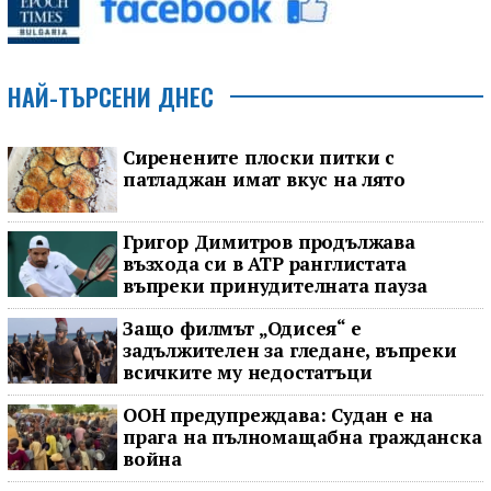
НАЙ-ТЪРСЕНИ ДНЕС
Сиренените плоски питки с
патладжан имат вкус на лято
Григор Димитров продължава
възхода си в ATP ранглистата
въпреки принудителната пауза
Защо филмът „Одисея“ е
задължителен за гледане, въпреки
всичките му недостатъци
ООН предупреждава: Судан е на
прага на пълномащабна гражданска
война