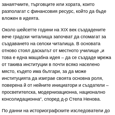
занаятчиите, търговците или хората, които
разполагат с финансовия ресурс, който да бъде
вложен в идеята.
Около шейсетте години на XIX век създадените
вече градски читалища започват да спомагат за
създаването на селски читалища. В основата
отново стоял даскалът от местното училище „и
това е една мащабна идея – да се създаде мрежа
от такива институции в почти всяко населено
място, където има българи, за да може
институцията да изиграе своята основна роля,
поверена й от нейните инициатори и създатели –
просветителска, модернизационна, национално
консолидационна“, според д-р Стела Ненова.
По данни на историографските изследователи до