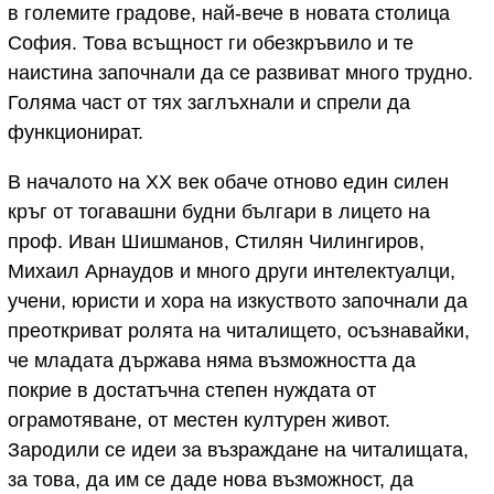
в големите градове, най-вече в новата столица
София. Това всъщност ги обезкръвило и те
наистина започнали да се развиват много трудно.
Голяма част от тях заглъхнали и спрели да
функционират.
В началото на XX век обаче отново един силен
кръг от тогавашни будни българи в лицето на
проф. Иван Шишманов, Стилян Чилингиров,
Михаил Арнаудов и много други интелектуалци,
учени, юристи и хора на изкуството започнали да
преоткриват ролята на читалището, осъзнавайки,
че младата държава няма възможността да
покрие в достатъчна степен нуждата от
ограмотяване, от местен културен живот.
Зародили се идеи за възраждане на читалищата,
за това, да им се даде нова възможност, да