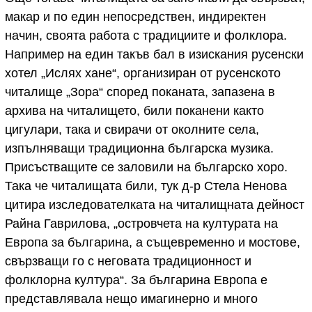
макар и по един непосредствен, индиректен
начин, своята работа с традициите и фолклора.
Например на един такъв бал в изискания русенски
хотел „Ислях хане“, организиран от русенското
читалище „Зора“ според поканата, запазена в
архива на читалището, били поканени както
цигулари, така и свирачи от околните села,
изпълняващи традиционна българска музика.
Присъстващите се заловили на българско хоро.
Така че читалищата били, тук д-р Стела Ненова
цитира изследователката на читалищната дейност
Райна Гаврилова, „островчета на културата на
Европа за българина, а същевременно и мостове,
свързващи го с неговата традиционност и
фолклорна култура“. За българина Европа е
представлявала нещо имагинерно и много