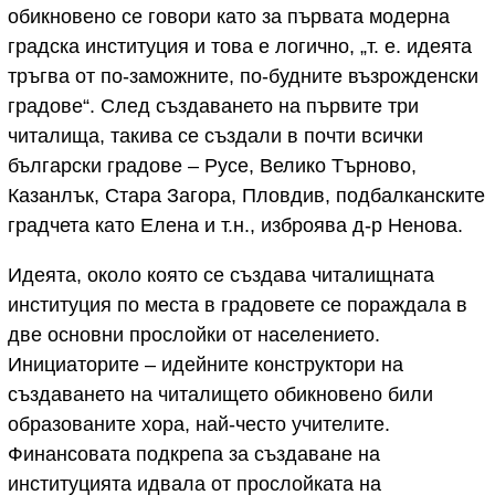
обикновено се говори като за първата модерна
градска институция и това е логично, „т. е. идеята
тръгва от по-заможните, по-будните възрожденски
градове“. След създаването на първите три
читалища, такива се създали в почти всички
български градове – Русе, Велико Търново,
Казанлък, Стара Загора, Пловдив, подбалканските
градчета като Елена и т.н., изброява д-р Ненова.
Идеята, около която се създава читалищната
институция по места в градовете се пораждала в
две основни прослойки от населението.
Инициаторите – идейните конструктори на
създаването на читалището обикновено били
образованите хора, най-често учителите.
Финансовата подкрепа за създаване на
институцията идвала от прослойката на