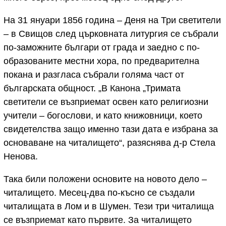
На 31 януари 1856 година – Деня на Три светители
– в Свищов след църковната литургия се събрали
по-заможните българи от града и заедно с по-
образованите местни хора, по предварителна
покана и разгласа събрали голяма част от
българската общност. „В Канона „Тримата
светители се възприемат освен като религиозни
учители – богослови, и като книжовници, което
свидетелства защо именно тази дата е избрана за
основаване на читалището“, разяснява д-р Стела
Ненова.
Така били положени основите на новото дело –
читалището. Месец-два по-късно се създали
читалищата в Лом и в Шумен. Тези три читалища
се възприемат като първите. За читалището