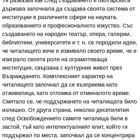
Тя разказва как след създаването й българската
държава започнала да създава своята система от
институции в различните сфери на науката,
образованието и професионалното изкуство. Със
създаването на народен театър, опера, галерии,
библиотеки, университети и т. н. се породили идеи,
че читалището вече е изживяло своето време, че е
изиграло своята роля на ограмотяваща
институция, свързана с културния живот през
Възраждането. Комплексният характер на
читалището започнал да се възприема като
отживелица, като отломка от отминалото време.
Смятало се, че поддържането на читалищата било
излишно. От друга страна, няколко десетилетия
след Освобождението самите читалища били в
застой, тъй като интелектуалният елит, който ги
поддържал по места, започвал да се концентрира