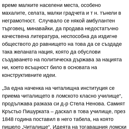
време малките населени места, особено
махалите, селата, малки градчета и т н. тънели в
неграмотност. Случвало се някой амбулантен
търговец, минавайки, да продава недостатъчно
качествена литература, неспособна да издигне
обществото до равнището на това да се създаде
така желаната нация, която да обуслови
създаването на политическа държава за нацията
ни, което всъщност било в основата на
конструктивните идеи.
„За една наченка на читалищна институция се
приема читалището в ломското класно училище“,
продължава разказа си д-р Стела Ненова. Самият
Кръстьо Пишурката – даскал в това училище, през
1848 година поставил в него табела, на която
пишело „Читалище“. Идеята на тогавашния ломски