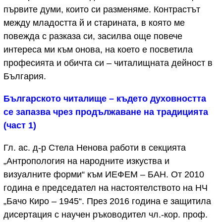
първите думи, които си разменяме. Контрастът
между младостта й и старината, в която ме
повежда с разказа си, засилва още повече
интереса ми към онова, на което е посветила
професията и обичта си – читалищната дейност в
България.
Българското читалище – където духовността
се запазва чрез продължаване на традицията
(част 1)
Гл. ас. д-р Стела Ненова работи в секцията
„Антропология на народните изкуства и
визуалните форми“ към ИЕФЕМ – БАН. От 2010
година е председател на настоятелството на НЧ
„Бачо Киро – 1945“. През 2016 година е защитила
дисертация с научен ръководител чл.-кор. проф.