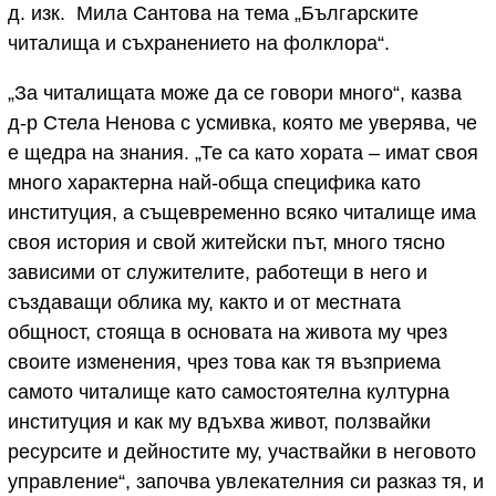
д. изк. Мила Сантова на тема „Българските
читалища и съхранението на фолклора“.
„За читалищата може да се говори много“, казва
д-р Стела Ненова с усмивка, която ме уверява, че
е щедра на знания. „Те са като хората – имат своя
много характерна най-обща специфика като
институция, а същевременно всяко читалище има
своя история и свой житейски път, много тясно
зависими от служителите, работещи в него и
създаващи облика му, както и от местната
общност, стояща в основата на живота му чрез
своите изменения, чрез това как тя възприема
самото читалище като самостоятелна културна
институция и как му вдъхва живот, ползвайки
ресурсите и дейностите му, участвайки в неговото
управление“, започва увлекателния си разказ тя, и