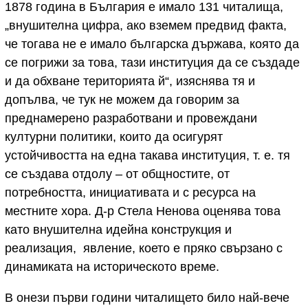
1878 година в България е имало 131 читалища,
„внушителна цифра, ако вземем предвид факта,
че тогава не е имало българска държава, която да
се погрижи за това, тази институция да се създаде
и да обхване територията й“, изяснява тя и
допълва, че тук не можем да говорим за
преднамерено разработвани и провеждани
културни политики, които да осигурят
устойчивостта на една такава институция, т. е. тя
се създава отдолу – от общностите, от
потребността, инициативата и с ресурса на
местните хора. Д-р Стела Ненова оценява това
като внушителна идейна конструкция и
реализация, явление, което е пряко свързано с
динамиката на историческото време.
В онези първи години читалището било най-вече