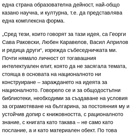
една страна образователна дейност, най-общо
казано научна, и културна, т.е. да представлява
една комплексна форма.
„Сред тези, които говорят за тази идея, са Георги
Сава Раковски, Любен Каравелов, Васил Априлов
и редица други“, изрежда събеседничката ми.
Почти нямало личност от тогавашния
интелектуален елит, която да не засягала темата,
стояща в основата на националното ни
конструиране – зараждането на идеята за
националното. Говорело се и за общодостъпни
библиотеки, необходими за създаване на условия
за ограмотяване на българина, за постоянния му и
устойчив допир с книжовността, с рационалното
знание, с книгата като такава – не само като
послание, а и като материален обект. По това