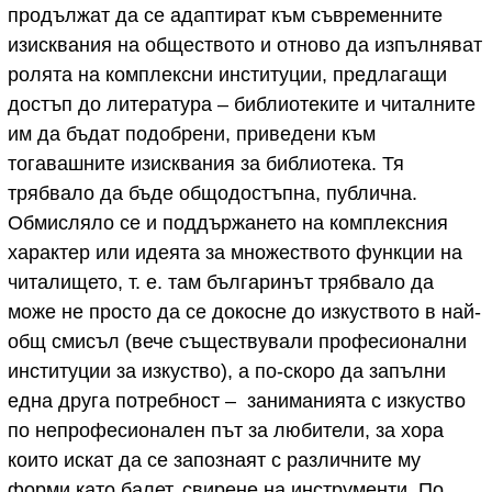
продължат да се адаптират към съвременните
изисквания на обществото и отново да изпълняват
ролята на комплексни институции, предлагащи
достъп до литература – библиотеките и читалните
им да бъдат подобрени, приведени към
тогавашните изисквания за библиотека. Тя
трябвало да бъде общодостъпна, публична.
Обмисляло се и поддържането на комплексния
характер или идеята за множеството функции на
читалището, т. е. там българинът трябвало да
може не просто да се докосне до изкуството в най-
общ смисъл (вече съществували професионални
институции за изкуство), а по-скоро да запълни
една друга потребност – заниманията с изкуство
по непрофесионален път за любители, за хора
които искат да се запознаят с различните му
форми като балет, свирене на инструменти. По