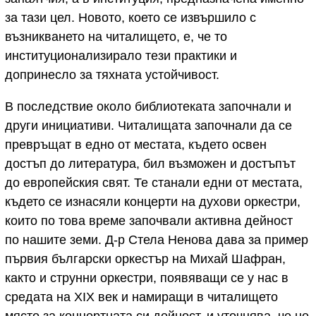
за тази цел. Новото, което се извършило с
възникването на читалището, е, че то
институционализирало тези практики и
допринесло за тяхната устойчивост.
В последствие около библиотеката започнали и
други инициативи. Читалищата започнали да се
превръщат в едно от местата, където освен
достъп до литература, бил възможен и достъпът
до европейския свят. Те станали едни от местата,
където се изнасяли концерти на духови оркестри,
които по това време започвали активна дейност
по нашите земи. Д-р Стела Ненова дава за пример
първия български оркестър на Михай Шафран,
както и струнни оркестри, появяващи се у нас в
средата на XIX век и намиращи в читалището
място за концертната си дейност, и уточнява, че не