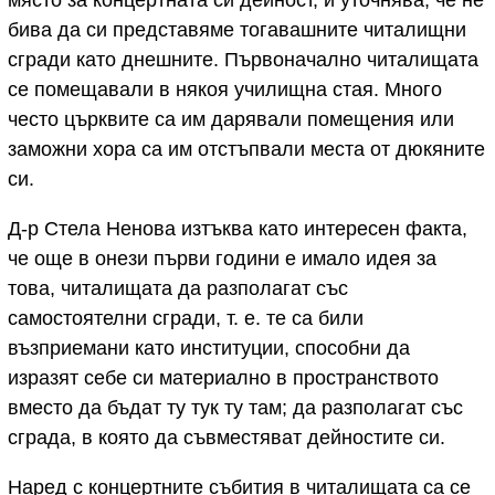
бива да си представяме тогавашните читалищни
сгради като днешните. Първоначално читалищата
се помещавали в някоя училищна стая. Много
често църквите са им дарявали помещения или
заможни хора са им отстъпвали места от дюкяните
си.
Д-р Стела Ненова изтъква като интересен факта,
че още в онези първи години е имало идея за
това, читалищата да разполагат със
самостоятелни сгради, т. е. те са били
възприемани като институции, способни да
изразят себе си материално в пространството
вместо да бъдат ту тук ту там; да разполагат със
сграда, в която да съвместяват дейностите си.
Наред с концертните събития в читалищата са се