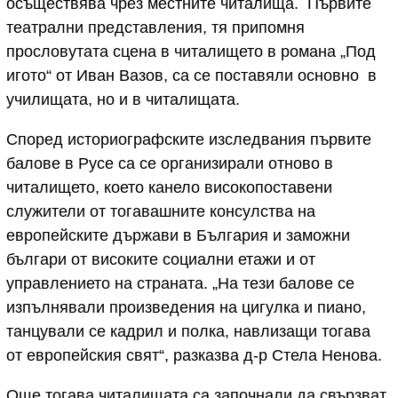
осъществява чрез местните читалища. Първите
театрални представления, тя припомня
прословутата сцена в читалището в романа „Под
игото“ от Иван Вазов, са се поставяли основно в
училищата, но и в читалищата.
Според историографските изследвания първите
балове в Русе са се организирали отново в
читалището, което канело високопоставени
служители от тогавашните консулства на
европейските държави в България и заможни
българи от високите социални етажи и от
управлението на страната. „На тези балове се
изпълнявали произведения на цигулка и пиано,
танцували се кадрил и полка, навлизащи тогава
от европейския свят“, разказва д-р Стела Ненова.
Още тогава читалищата са започнали да свързват,