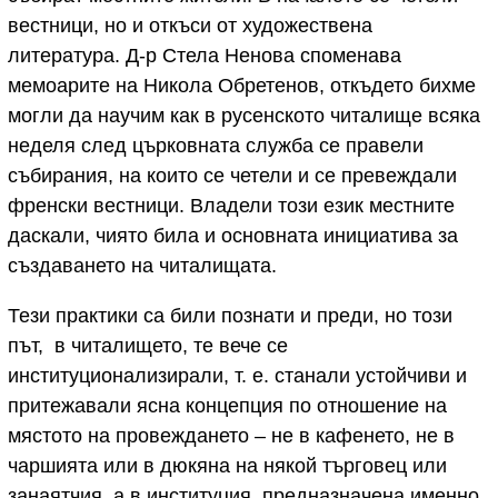
вестници, но и откъси от художествена
литература. Д-р Стела Ненова споменава
мемоарите на Никола Обретенов, откъдето бихме
могли да научим как в русенското читалище всяка
неделя след църковната служба се правели
събирания, на които се четели и се превеждали
френски вестници. Владели този език местните
даскали, чиято била и основната инициатива за
създаването на читалищата.
Тези практики са били познати и преди, но този
път, в читалището, те вече се
институционализирали, т. е. станали устойчиви и
притежавали ясна концепция по отношение на
мястото на провеждането – не в кафенето, не в
чаршията или в дюкяна на някой търговец или
занаятчия, а в институция, предназначена именно