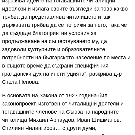
изразява идеите на тогавашните читалищни
идеолози и излага своите възгледи за това какво
трябва да представлява читалището и как
държавата трябва да се погрижи за него, така че
да създаде благоприятни условия за
продължаване на съществуването му, да
задоволи културните и образователните
потребности на българското население по места и
в същото време да съхрани специфичния
граждански дух на институцията“, разкрива д-р
Стела Ненова.
В основата на Закона от 1927 година бил
законопроект, изготвен от читалищни деятели и
тогавашните членове на Съюза на народните
читалища Михаил Арнаудов, Иван Шишманов,
Стилиян Чилингиров… с други думи,