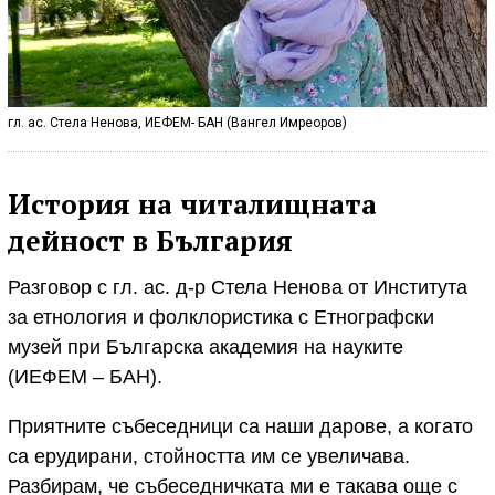
гл. ас. Стела Ненова, ИЕФЕМ- БАН (Вангел Имреоров)
История на читалищната
дейност в България
Разговор с гл. ас. д-р Стела Ненова от Института
за етнология и фолклористика с Етнографски
музей при Българска академия на науките
(ИЕФЕМ – БАН).
Приятните събеседници са наши дарове, а когато
са ерудирани, стойността им се увеличава.
Разбирам, че събеседничката ми е такава още с