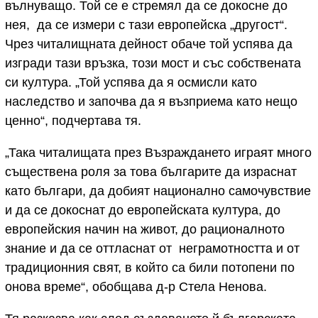
вълнуващо. Той се е стремял да се докосне до
нея, да се измери с тази европейска „другост“.
Чрез читалищната дейност обаче той успява да
изгради тази връзка, този мост и със собствената
си култура. „Той успява да я осмисли като
наследство и започва да я възприема като нещо
ценно“, подчертава тя.
„Така читалищата през Възраждането играят много
съществена роля за това българите да израснат
като българи, да добият национално самочувствие
и да се докоснат до европейската култура, до
европейския начин на живот, до рационалното
знание и да се оттласнат от неграмотността и от
традиционния свят, в който са били потопени по
онова време“, обобщава д-р Стела Ненова.