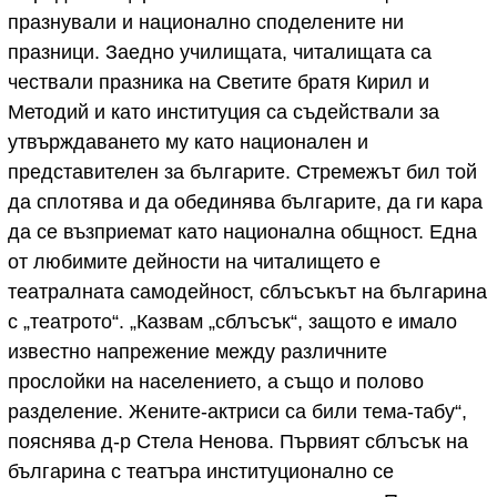
празнували и национално споделените ни
празници. Заедно училищата, читалищата са
чествали празника на Светите братя Кирил и
Методий и като институция са съдействали за
утвърждаването му като национален и
представителен за българите. Стремежът бил той
да сплотява и да обединява българите, да ги кара
да се възприемат като национална общност. Една
от любимите дейности на читалището е
театралната самодейност, сблъсъкът на българина
с „театрото“. „Казвам „сблъсък“, защото е имало
известно напрежение между различните
прослойки на населението, а също и полово
разделение. Жените-актриси са били тема-табу“,
пояснява д-р Стела Ненова. Първият сблъсък на
българина с театъра институционално се