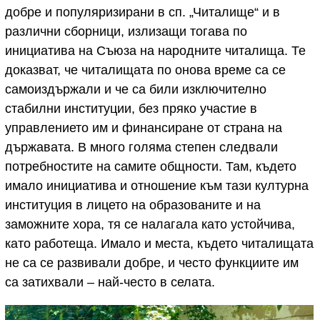
добре и популяризирани в сп. „Читалище“ и в
различни сборници, излизащи тогава по
инициатива на Съюза на народните читалища. Те
доказват, че читалищата по онова време са се
самоиздържали и че са били изключително
стабилни институции, без пряко участие в
управлението им и финансиране от страна на
държавата. В много голяма степен следвали
потребностите на самите общности. Там, където
имало инициатива и отношение към тази културна
институция в лицето на образованите и на
заможните хора, тя се налагала като устойчива,
като работеща. Имало и места, където читалищата
не са се развивали добре, и често функциите им
са затихвали – най-често в селата.