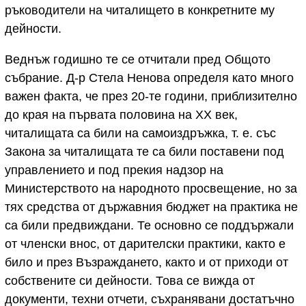
ръководители на читалището в конкретните му
дейности.
Веднъж годишно те се отчитали пред Общото
събрание. Д-р Стела Ненова определя като много
важен факта, че през 20-те години, приблизително
до края на първата половина на XX век,
читалищата са били на самоиздръжка, т. е. със
Закона за читалищата те са били поставени под
управлението и под прекия надзор на
Министерството на народното просвещение, но за
тях средства от държавния бюджет на практика не
са били предвиждани. Те основно се поддържали
от членски внос, от дарителски практики, както е
било и през Възраждането, както и от приходи от
собствените си дейности. Това се вижда от
документи, техни отчети, съхранявани достатъчно