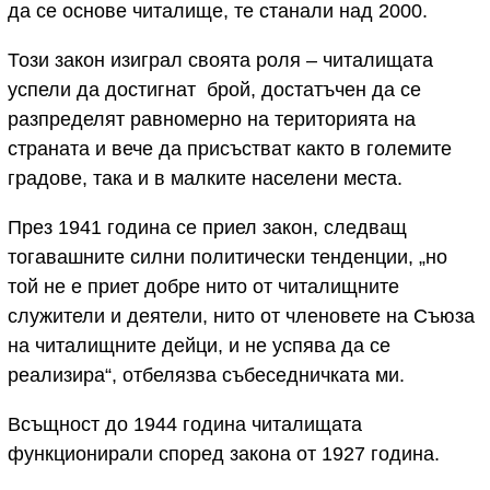
да се основе читалище, те станали над 2000.
Този закон изиграл своята роля – читалищата
успели да достигнат брой, достатъчен да се
разпределят равномерно на територията на
страната и вече да присъстват както в големите
градове, така и в малките населени места.
През 1941 година се приел закон, следващ
тогавашните силни политически тенденции, „но
той не е приет добре нито от читалищните
служители и деятели, нито от членовете на Съюза
на читалищните дейци, и не успява да се
реализира“, отбелязва събеседничката ми.
Всъщност до 1944 година читалищата
функционирали според закона от 1927 година.