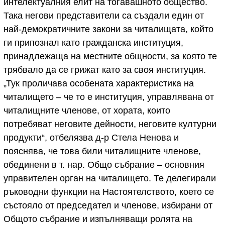
интелектуалния елит на тогавашното общество.
Така негови представители са създали един от
най-демократичните закони за читалищата, който
ги припознал като гражданска институция,
принадлежаща на местните общности, за която те
трябвало да се грижат като за своя институция.
„Тук проличава особената характеристика на
читалището – че то е институция, управлявана от
читалищните членове, от хората, които
потребяват неговите дейности, неговите културни
продукти“, отбелязва д-р Стела Ненова и
пояснява, че това били читалищните членове,
обединени в т. нар. Общо събрание – основния
управителен орган на читалището. Те делегирали
ръководни функции на Настоятелството, което се
състояло от председател и членове, избирани от
Общото събрание и изпълняващи ролята на