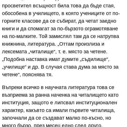
просветител всъщност била това да бъде стая,
обособена в училището, в която учениците от по-
горните класове да се събират, да четат заедно
книги и да спомагат за по-бързото ограмотяване
на по-малките. Той замислял там да се натрупва
книжнина, литература. „Оттам произлиза и
лексемата „читалище“, т. е. място за четене.
„Подобна наставка имат думите „съдилище“,
„училище“ и др. В случая става дума за място за
четене“, пояснява тя.
Въпреки всичко в научната литература това се
възприема за ранна наченка на читалището като
институция, защото е липсвал институционален
характер, какъвто са имали първите читалища,
започнали да се създават малко по-късно, но
много бързо, през месец едно след друго.