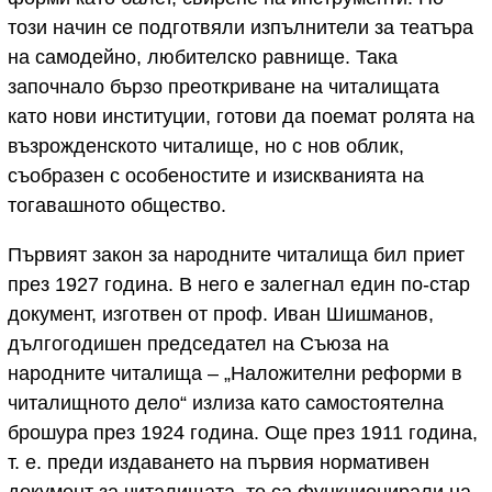
този начин се подготвяли изпълнители за театъра
на самодейно, любителско равнище. Така
започнало бързо преоткриване на читалищата
като нови институции, готови да поемат ролята на
възрожденското читалище, но с нов облик,
съобразен с особеностите и изискванията на
тогавашното общество.
Първият закон за народните читалища бил приет
през 1927 година. В него е залегнал един по-стар
документ, изготвен от проф. Иван Шишманов,
дългогодишен председател на Съюза на
народните читалища – „Наложителни реформи в
читалищното дело“ излиза като самостоятелна
брошура през 1924 година. Още през 1911 година,
т. е. преди издаването на първия нормативен
документ за читалищата, те са функционирали на