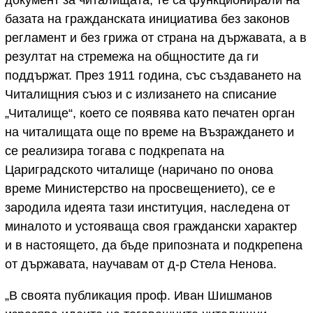
базата на гражданската инициатива без законов
регламент и без грижа от страна на държавата, а в
резултат на стремежа на общностите да ги
поддържат. През 1911 година, със създаването на
Читалищния съюз и с излизането на списание
„Читалище“, което се появява като печатен орган
на читалищата още по време на Възраждането и
се реализира тогава с подкрепата на
Цариградското читалище (наричано по онова
време Министерство на просвещението), се е
зародила идеята тази институция, наследена от
миналото и устояваща своя граждански характер
и в настоящето, да бъде припозната и подкрепена
от държавата, научавам от д-р Стела Ненова.
„В своята публикация проф. Иван Шишманов