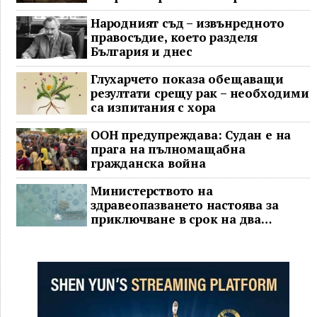
Народният съд – извънредното
правосъдие, което разделя
България и днес
Глухарчето показа обещаващи
резултати срещу рак – необходими
са изпитания с хора
ООН предупреждава: Судан е на
прага на пълномащабна
гражданска война
Министерството на
здравеопазването настоява за
приключване в срок на два
ключови строителни проекта