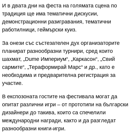
И в двата дни на феста на голямата сцена по
традиция ще има тематични дискусии,
демонстрационни разигравания, тематични
работилници, геймърски куиз.
За онези със състезателен дух организаторите
планират разнообразни турнири, сред които
шахмат, „Dume Империум“, „Каркасон“, „Свий
сармите“, „Тераформирай Марс“ и др., като е
необходима и предварителна регистрация за
участие.
В експозоната гостите на фестивала могат да
опитат различни игри – от прототипи на български
дизайнери до такива, които са спечелили
международни награди, както и да разгледат
разнообразни книги-игри.