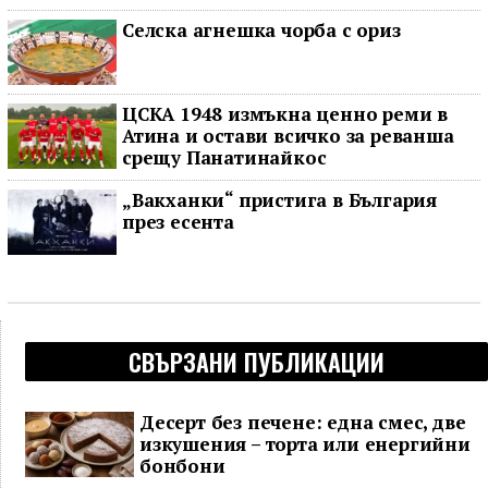
Селска агнешка чорба с ориз
ЦСКА 1948 измъкна ценно реми в
Атина и остави всичко за реванша
срещу Панатинайкос
„Вакханки“ пристига в България
през есента
СВЪРЗАНИ ПУБЛИКАЦИИ
Десерт без печене: една смес, две
изкушения – торта или енергийни
бонбони