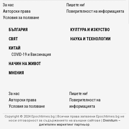
За нас
Пишете ни!
Авторски права
Поверителност на информацията
Условия за ползване
БЪЛГАРИЯ
КУЛТУРА И ИЗКУСТВО
СВЯТ
НАУКА И ТЕХНОЛОГИИ
КИТАЙ
COVID-19 и Ваксинация
НАЧИН НА ЖИВОТ
МНЕНИЯ
За нас
Пишете ни!
Авторски права
Поверителност на
Условия за ползване
информацията
Copyright © 2024 Epochtimes.bg | Всички права запазени Epochtimes.bg не
носи отговорност за съдържанието на външни сайтове |
Divinitum –
дигитален маркетинг партньор
.