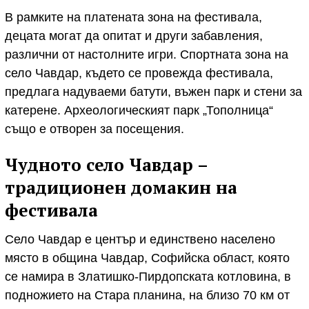
В рамките на платената зона на фестивала,
децата могат да опитат и други забавления,
различни от настолните игри. Спортната зона на
село Чавдар, където се провежда фестивала,
предлага надуваеми батути, въжен парк и стени за
катерене. Археологическият парк „Тополница“
също е отворен за посещения.
Чудното село Чавдар –
традиционен домакин на
фестивала
Село Чавдар е център и единствено населено
място в община Чавдар, Софийска област, която
се намира в Златишко-Пирдопската котловина, в
подножието на Стара планина, на близо 70 км от