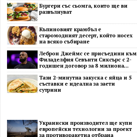
Бургери със сьомга, които ще ви
развълнуват
Къпиновият крамбъл е
старомодният десерт, който носех
на всяко събиране
Леброн Джеймс се присъедини към
Филаделфия Севънти Сиксърс с 2-
годишен договор за 8 милиона
долара
Тази 2-минутна закуска с яйца и 5
съставки е идеална за заети
сутрини
Украински производител ще купи
европейски технологии за проект
за противоракетна отбрана