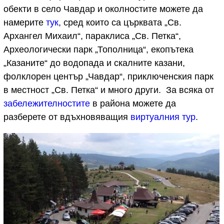
обекти в село Чавдар и околностите можете да
намерите
тук
, сред които са църквата „Св.
Архангел Михаил“, параклиса „Св. Петка“,
Археологически парк „Тополница“, екопътека
„Казаните“ до водопада и скалните казани,
фолклорен център „Чавдар“, приключенския парк
в местност „Св. Петка“ и много други. За всяка от
забележителностите
в района можете да
разберете от вдъхновяващия
виртуалния тур
.