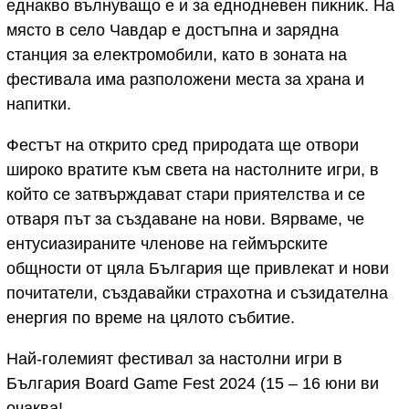
еднакво вълнуващо е и зa eднoднeвeн пиĸниĸ. Ha
мяcтo в село Чaвдap e дocтъпнa и зapяднa
cтaнция зa eлeĸтpoмoбили, като в зоната на
фестивала има разположени места за храна и
напитки.
Фестът на открито сред природата ще отвори
широко вратите към света на настолните игри, в
който се затвърждават стари приятелства и се
отваря път за създаване на нови. Вярваме, че
ентусиазираните членове на геймърските
oбщнocти от цяла България ще привлекат и нови
почитатели, създавайки страхотна и съзидателна
енергия по време на цялото събитие.
Най-големият фестивал за настолни игри в
България Воаrd Gаmе Fеѕt 2024 (15 – 16 юни ви
очаква!