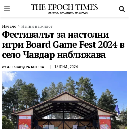
Начало
Начин на живот
Фестивалът за настолни
игри Воаrd Gаmе Fеѕt 2024 в
село Чавдар наближава
от
13 ЮНИ , 2024
АЛЕКСАНДРА БОТЕВА