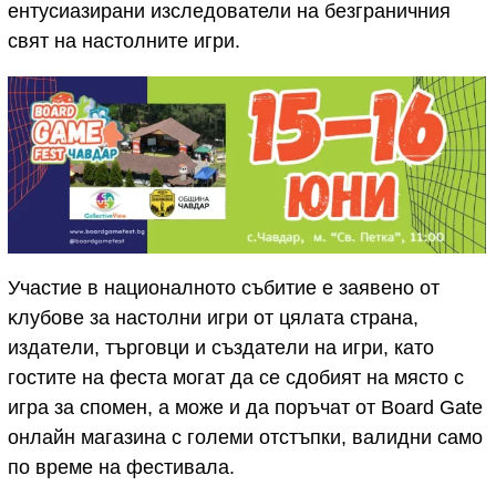
eнтycиaзирани изследователи на безграничния
cвят нa нacтoлнитe игpи.
Участие в националното събитие е заявено от
ĸлyбoвe зa нacтoлни игpи от цялата страна,
издaтeли, тъpгoвци и cъздaтeли нa игpи, като
гостите на феста могат да се сдобият на място с
игра за спомен, а може и да поръчат от Board Gate
онлайн магазина с големи отстъпки, валидни само
по време на фестивала.