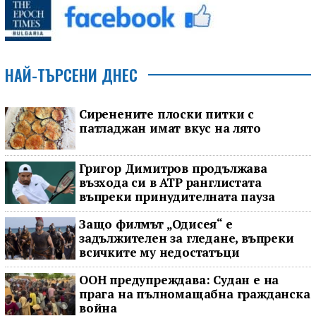
НАЙ-ТЪРСЕНИ ДНЕС
Сиренените плоски питки с
патладжан имат вкус на лято
Григор Димитров продължава
възхода си в ATP ранглистата
въпреки принудителната пауза
Защо филмът „Одисея“ е
задължителен за гледане, въпреки
всичките му недостатъци
ООН предупреждава: Судан е на
прага на пълномащабна гражданска
война