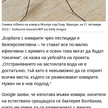
Снимка отблизо на комар в Монлуи сюр Лоар, Франция, на 21 октомври
2022 г. Guillaume Souvant/AFP via Getty Images
„Борбата с комарите чрез пестициди е
безперспективна – те стават все по-малко
ефективни с времето и освен това могат да бъдат
токсични“, се казва на уебсайта на проекта.
„Отстраняването на застоялата вода не е
достатъчно, тъй като е невъзможно да се открият
всички места, където се размножават комарите.
Нужен ни е нов подход.“
Google заяви, че използва мъжки комари, носители
на естествено срещащата се бактерия Волбахиа,
която им пречи да се размножават с женски