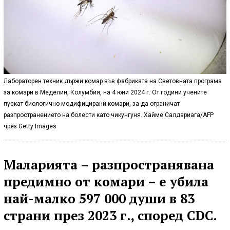
Лабораторен техник държи комар във фабриката на Световната програма
за комари в Меделин, Колумбия, на 4 юни 2024 г. От години учените
пускат биологично модифицирани комари, за да ограничат
разпространението на болести като чикунгуня. Хайме Салдариага/AFP
чрез Getty Images
Маларията – разпространявана
предимно от комари – е убила
най-малко 597 000 души в 83
страни през 2023 г., според CDC.