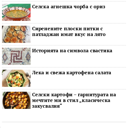
Селска агнешка чорба с ориз
Сиренените плоски питки с
патладжан имат вкус на лято
Историята на символа свастика
Лека и свежа картофена салата
Селски картофи – гарнитурата на
мечтите ми в стил „класическа
закусвалня“