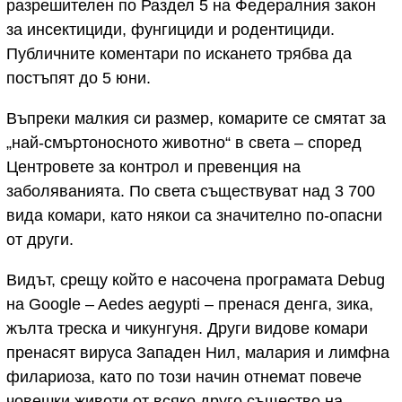
разрешителен по Раздел 5 на Федералния закон
за инсектициди, фунгициди и родентициди.
Публичните коментари по искането трябва да
постъпят до 5 юни.
Въпреки малкия си размер, комарите се смятат за
„най-смъртоносното животно“ в света – според
Центровете за контрол и превенция на
заболяванията. По света съществуват над 3 700
вида комари, като някои са значително по-опасни
от други.
Видът, срещу който е насочена програмата Debug
на Google – Aedes aegypti – пренася денга, зика,
жълта треска и чикунгуня. Други видове комари
пренасят вируса Западен Нил, малария и лимфна
филариоза, като по този начин отнемат повече
човешки животи от всяко друго същество на