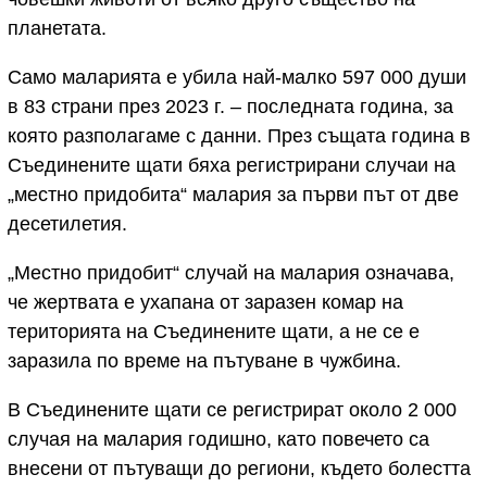
планетата.
Само маларията е убила най-малко 597 000 души
в 83 страни през 2023 г. – последната година, за
която разполагаме с данни. През същата година в
Съединените щати бяха регистрирани случаи на
„местно придобита“ малария за първи път от две
десетилетия.
„Местно придобит“ случай на малария означава,
че жертвата е ухапана от заразен комар на
територията на Съединените щати, а не се е
заразила по време на пътуване в чужбина.
В Съединените щати се регистрират около 2 000
случая на малария годишно, като повечето са
внесени от пътуващи до региони, където болестта