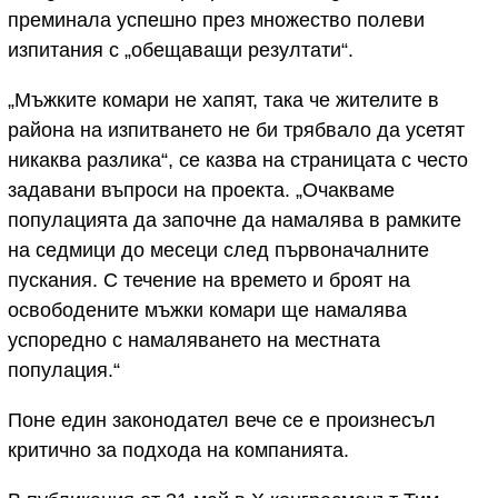
преминала успешно през множество полеви
изпитания с „обещаващи резултати“.
„Мъжките комари не хапят, така че жителите в
района на изпитването не би трябвало да усетят
никаква разлика“, се казва на страницата с често
задавани въпроси на проекта. „Очакваме
популацията да започне да намалява в рамките
на седмици до месеци след първоначалните
пускания. С течение на времето и броят на
освободените мъжки комари ще намалява
успоредно с намаляването на местната
популация.“
Поне един законодател вече се е произнесъл
критично за подхода на компанията.