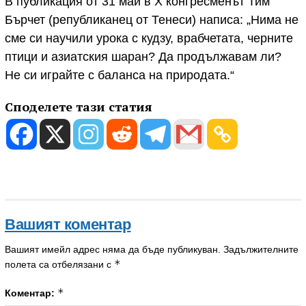
В публикация от 31 май в X конгресменът Тим
Бърчет (републиканец от Тенеси) написа: „Нима не
сме си научили урока с кудзу, врабчетата, черните
птици и азиатския шаран? Да продължавам ли?
Не си играйте с баланса на природата.“
Споделете тази статия
Вашият коментар
Вашият имейл адрес няма да бъде публикуван.
Задължителните
*
полета са отбелязани с
*
Коментар: