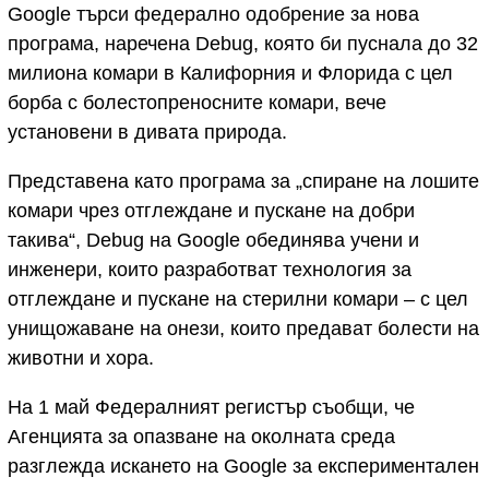
Google търси федерално одобрение за нова
програма, наречена Debug, която би пуснала до 32
милиона комари в Калифорния и Флорида с цел
борба с болестопреносните комари, вече
установени в дивата природа.
Представена като програма за „спиране на лошите
комари чрез отглеждане и пускане на добри
такива“, Debug на Google обединява учени и
инженери, които разработват технология за
отглеждане и пускане на стерилни комари – с цел
унищожаване на онези, които предават болести на
животни и хора.
На 1 май Федералният регистър съобщи, че
Агенцията за опазване на околната среда
разглежда искането на Google за експериментален