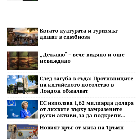
Когато културата и туризмът
дишат в симбиоза
„Дежавю“ – вече видяно и още
невиждано
След загуба в съда: Противниците
на китайското посолство в
Лондон обжалват
ЕС използва 1,62 милиарда долара
от лихвите върху замразените
руски активи, за да подкрепи
Украйна
Новият кръг от мита на Тръмп