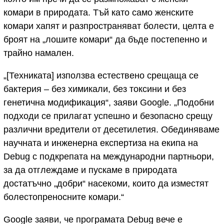
комари в природата. Тъй като само женските
комари хапят и разпространяват болести, целта е
броят на „лошите комари“ да бъде постепенно и
трайно намален.
„[Техниката] използва естествено срещаща се
бактерия – без химикали, без токсини и без
генетична модификация“, заяви Google. „Подобни
подходи се прилагат успешно и безопасно срещу
различни вредители от десетилетия. Обединяваме
научната и инженерна експертиза на екипа на
Debug с подкрепата на международни партньори,
за да отглеждаме и пускаме в природата
достатъчно „добри“ насекоми, които да изместят
болестопреносните комари.“
Google заяви, че програмата Debug вече е