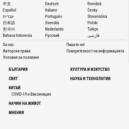
中文
Deutsch
Română
Español
Italiano
Česky
עברית
Português
Slovenščina
日本語
Svenska
Polski
한국어
Nederlands
Türkçe
Bahasa Indonesia
Русский
فارسی
За нас
Пишете ни!
Авторски права
Поверителност на информацията
Условия за ползване
БЪЛГАРИЯ
КУЛТУРА И ИЗКУСТВО
СВЯТ
НАУКА И ТЕХНОЛОГИИ
КИТАЙ
COVID-19 и Ваксинация
НАЧИН НА ЖИВОТ
МНЕНИЯ