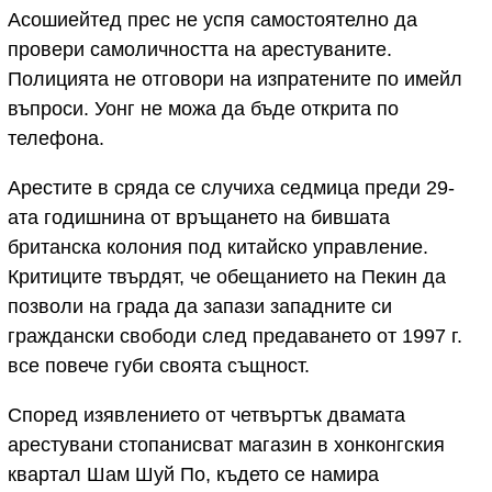
Асошиейтед прес не успя самостоятелно да
провери самоличността на арестуваните.
Полицията не отговори на изпратените по имейл
въпроси. Уонг не можа да бъде открита по
телефона.
Арестите в сряда се случиха седмица преди 29-
ата годишнина от връщането на бившата
британска колония под китайско управление.
Критиците твърдят, че обещанието на Пекин да
позволи на града да запази западните си
граждански свободи след предаването от 1997 г.
все повече губи своята същност.
Според изявлението от четвъртък двамата
арестувани стопанисват магазин в хонконгския
квартал Шам Шуй По, където се намира