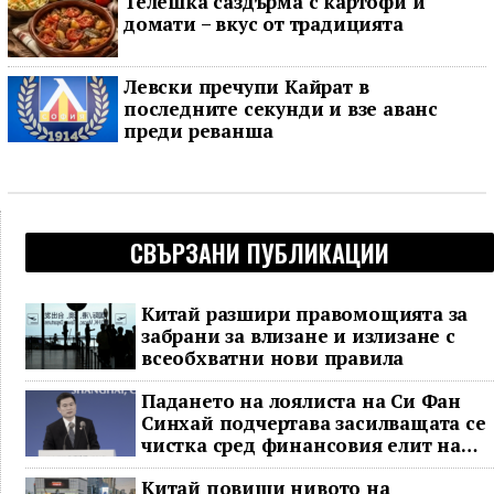
Телешка саздърма с картофи и
домати – вкус от традицията
Левски пречупи Кайрат в
последните секунди и взе аванс
преди реванша
СВЪРЗАНИ ПУБЛИКАЦИИ
Китай разшири правомощията за
забрани за влизане и излизане с
всеобхватни нови правила
Падането на лоялиста на Си Фан
Синхай подчертава засилващата се
чистка сред финансовия елит на
Китай
Китай повиши нивото на