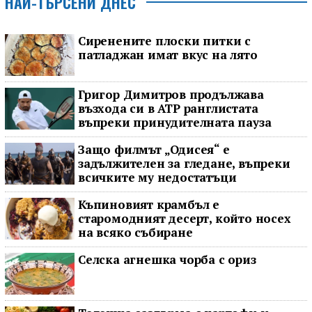
НАЙ-ТЪРСЕНИ ДНЕС
Сиренените плоски питки с
патладжан имат вкус на лято
Григор Димитров продължава
възхода си в ATP ранглистата
въпреки принудителната пауза
Защо филмът „Одисея“ е
задължителен за гледане, въпреки
всичките му недостатъци
Къпиновият крамбъл е
старомодният десерт, който носех
на всяко събиране
Селска агнешка чорба с ориз