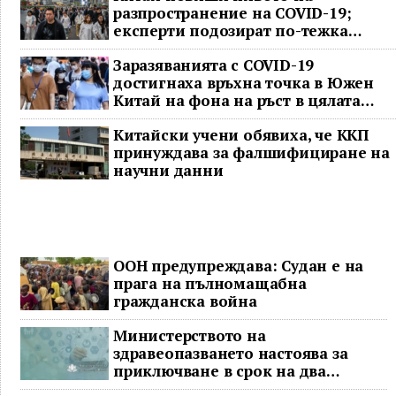
разпространение на COVID-19;
експерти подозират по-тежка
ситуация
Заразяванията с COVID-19
достигнаха връхна точка в Южен
Китай на фона на ръст в цялата
страна
Китайски учени обявиха, че ККП
принуждава за фалшифициране на
научни данни
ООН предупреждава: Судан е на
прага на пълномащабна
гражданска война
Министерството на
здравеопазването настоява за
приключване в срок на два
ключови строителни проекта