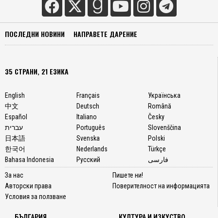
ПОСЛЕДНИ НОВИНИ
НАПРАВЕТЕ ДАРЕНИЕ
35 СТРАНИ, 21 ЕЗИКА
English
Français
Українська
中文
Deutsch
Română
Español
Italiano
Česky
עברית
Português
Slovenščina
日本語
Svenska
Polski
한국어
Nederlands
Türkçe
Bahasa Indonesia
Русский
فارسی
За нас
Пишете ни!
Авторски права
Поверителност на информацията
Условия за ползване
БЪЛГАРИЯ
КУЛТУРА И ИЗКУСТВО