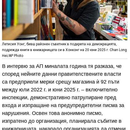
Летисия Уонг, бивш районен съветник в подкрепа на демокрацията,
подрежда книги в книжарницата си в Хонконг на 20 юни 2025 г. Chan Long
Hei/AP Photo
В интервю за АП миналата година тя разказа, че
според нейните данни правителствените власти
са предприели мерки срещу магазина ѝ 92 пъти
между юли 2022 г. и юни 2025 г. – включително
инспекции, демонстративно патрулиране пред
входа и изпращане на предупредителни писма за
нарушения. Освен това анонимно писмо,
изпратено до организация, планирала събитие в
книжарницата, накарало организацията да отмени