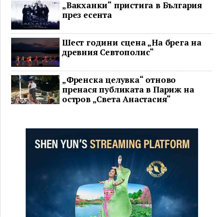
„Вакханки“ пристига в България
през есента
Шест години сцена „На брега на
древния Севтополис“
„Френска целувка“ отново
пренася публиката в Париж на
остров „Света Анастасия“