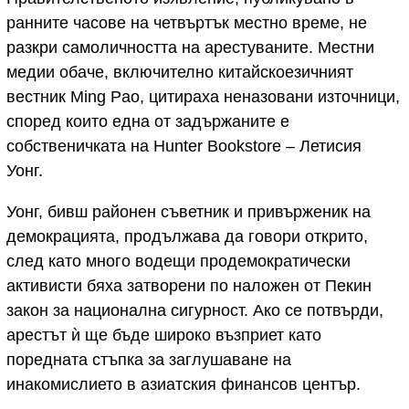
ранните часове на четвъртък местно време, не
разкри самоличността на арестуваните. Местни
медии обаче, включително китайскоезичният
вестник Ming Pao, цитираха неназовани източници,
според които една от задържаните е
собственичката на Hunter Bookstore – Летисия
Уонг.
Уонг, бивш районен съветник и привърженик на
демокрацията, продължава да говори открито,
след като много водещи продемократически
активисти бяха затворени по наложен от Пекин
закон за национална сигурност. Ако се потвърди,
арестът ѝ ще бъде широко възприет като
поредната стъпка за заглушаване на
инакомислието в азиатския финансов център.