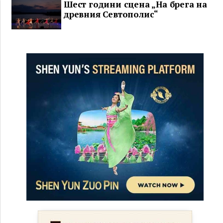
Шест години сцена „На брега на
древния Севтополис“