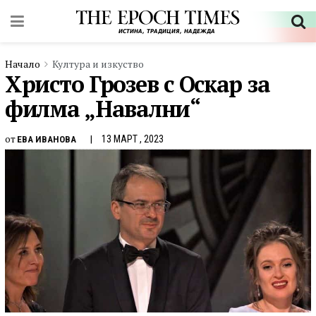
Начало
Култура и изкуство
Христо Грозев с Оскар за
филма „Навални“
от
13 МАРТ , 2023
ЕВА ИВАНОВА