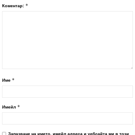
*
Коментар:
*
Име
*
Имейл
Запазване на името, имейл адреса и уебсайта ми в този