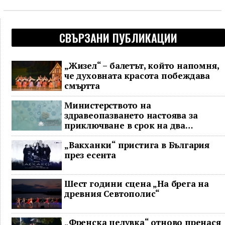
СВЪРЗАНИ ПУБЛИКАЦИИ
„Жизел“ – балетът, който напомня,
че духовната красота побеждава
смъртта
Министерството на
здравеопазването настоява за
приключване в срок на два
ключови строителни проекта
„Вакханки“ пристига в България
през есента
Шест години сцена „На брега на
древния Севтополис“
„Френска целувка“ отново пренася