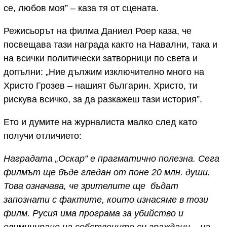
се, любов моя” – каза тя от сцената.
Режисьорът на филма Даниел Роер каза, че
посвещава тази награда както на Навални, така и
на всички политически затворници по света и
допълни: „Ние дължим изключително много на
Христо Грозев – нашият българин. Христо, ти
рискува всичко, за да разкажеш тази история”.
Ето и думите на журналиста малко след като
получи отличието:
Наградата „Оскар” е прагматично полезна. Сега
филмът ще бъде гледан от поне 20 млн. души.
Това означава, че зрителите ще бъдат
запознати с фактите, които изнасяме в този
филм. Русия има програма за убийство и