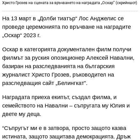
Христо Грозев на сцената за връчването на наградата „Оскар“ (скрийншот)
На 13 март в „Долби тиатър“ Лос Анджелис се
проведе церемонията по връчване на наградите
„Оскар“ 2023 г.
Оскар в категорията документален филм получи
филмът за руския опозиционер Алексей Навални,
базиран на разследванията на българския
журналист Христо Грозев, ръководител на
разследващия сайт „Белингкат”.
Наградата приеха екипът, създал филма, и
семейството на Навални – съпругата му Юлия и
двете му деца.
“Съпругът ми е в затвора, просто защото казва
истината, защото защитава демокрацията. Дръж