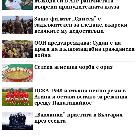
възхода си в ATP ранглистата
въпреки принудителната пауза
Защо филмът „Одисея“ е
задължителен за гледане, въпреки
всичките му недостатъци
ООН предупреждава: Судан е на
прага на пълномащабна гражданска
война
Селска агнешка чорба с ориз
ЦСКА 1948 измъкна ценно реми в
Атина и остави всичко за реванша
срещу Панатинайкос
„Вакханки“ пристига в България
през есента