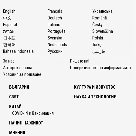
English
Français
Українська
中文
Deutsch
Română
Español
Italiano
Česky
עברית
Português
Slovenščina
日本語
Svenska
Polski
한국어
Nederlands
Türkçe
Bahasa Indonesia
Русский
فارسی
За нас
Пишете ни!
Авторски права
Поверителност на информацията
Условия за ползване
БЪЛГАРИЯ
КУЛТУРА И ИЗКУСТВО
СВЯТ
НАУКА И ТЕХНОЛОГИИ
КИТАЙ
COVID-19 и Ваксинация
НАЧИН НА ЖИВОТ
МНЕНИЯ