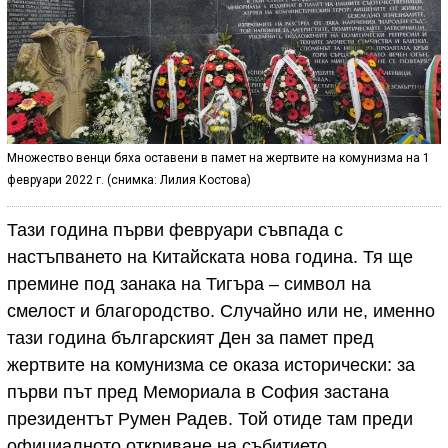
Множество венци бяха оставени в памет на жертвите на комунизма на 1
февруари 2022 г. (снимка: Лилия Костова)
Тази година първи февруари съвпада с
настъпването на Китайската нова година. Тя ще
премине под занака на Тигъра – символ на
смелост и благородство. Случайно или не, именно
тази година българският Ден за памет пред
жертвите на комунизма се оказа исторически: за
първи път пред Мемориала в София застана
президентът Румен Радев. Той отиде там преди
официалното откриване на събитието,