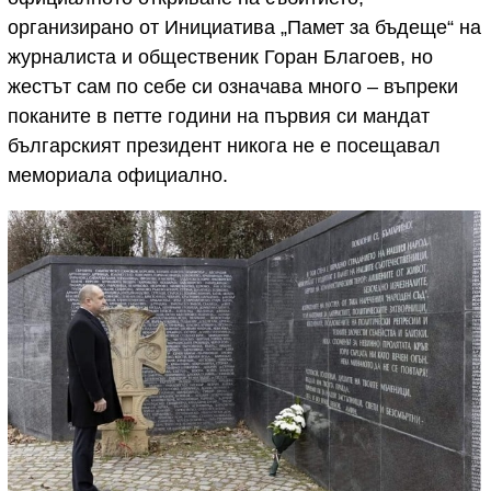
организирано от Инициатива „Памет за бъдеще“ на
журналиста и общественик Горан Благоев, но
жестът сам по себе си означава много – въпреки
поканите в петте години на първия си мандат
българският президент никога не е посещавал
мемориала официално.