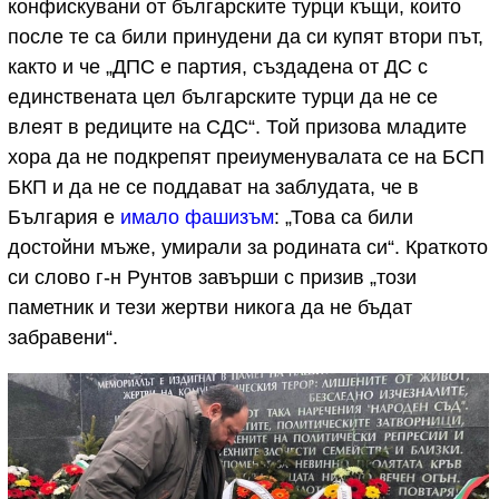
конфискувани от българските турци къщи, които
после те са били принудени да си купят втори път,
както и че „ДПС е партия, създадена от ДС с
единствената цел българските турци да не се
влеят в редиците на СДС“. Той призова младите
хора да не подкрепят преиуменувалата се на БСП
БКП и да не се поддават на заблудата, че в
България е
имало фашизъм
: „Това са били
достойни мъже, умирали за родината си“. Краткото
си слово г-н Рунтов завърши с призив „този
паметник и тези жертви никога да не бъдат
забравени“.