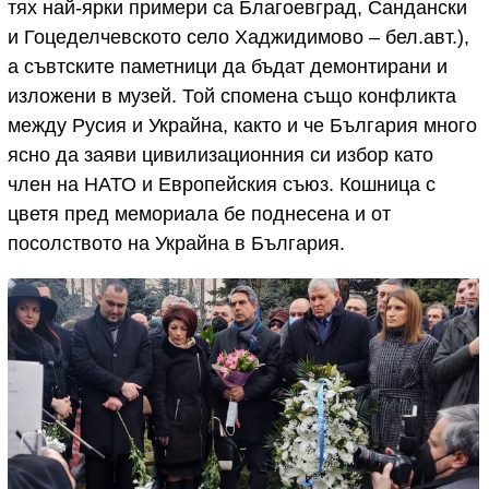
тях най-ярки примери са Благоевград, Сандански
и Гоцеделчевското село Хаджидимово – бел.авт.),
а съвтските паметници да бъдат демонтирани и
изложени в музей. Той спомена също конфликта
между Русия и Украйна, както и че България много
ясно да заяви цивилизационния си избор като
член на НАТО и Европейския съюз. Кошница с
цветя пред мемориала бе поднесена и от
посолството на Украйна в България.