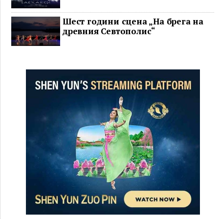
Шест години сцена „На брега на
древния Севтополис“