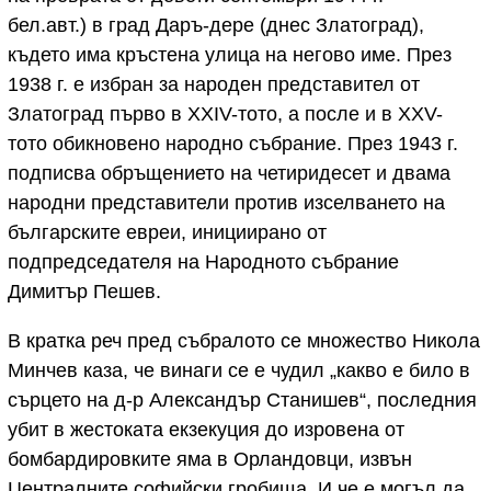
бел.авт.) в град Даръ-дере (днес Златоград),
където има кръстена улица на негово име. През
1938 г. е избран за народен представител от
Златоград първо в XXIV-тото, а после и в XXV-
тото обикновено народно събрание. През 1943 г.
подписва обръщението на четиридесет и двама
народни представители против изселването на
българските евреи, инициирано от
подпредседателя на Народното събрание
Димитър Пешев.
В кратка реч пред събралото се множество Никола
Минчев каза, че винаги се е чудил „какво е било в
сърцето на д-р Александър Станишев“, последния
убит в жестоката екзекуция до изровена от
бомбардировките яма в Орландовци, извън
Централните софийски гробища. И че е могъл да