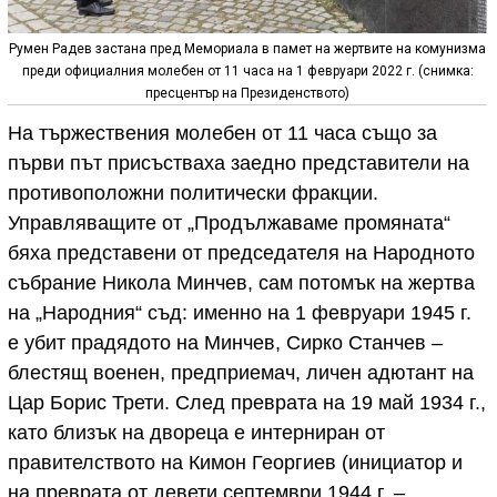
Румен Радев застана пред Мемориала в памет на жертвите на комунизма
преди официалния молебен от 11 часа на 1 февруари 2022 г. (снимка:
пресцентър на Президенството)
На тържествения молебен от 11 часа също за
първи път присъстваха заедно представители на
противоположни политически фракции.
Управляващите от „Продължаваме промяната“
бяха представени от председателя на Народното
събрание Никола Минчев, сам потомък на жертва
на „Народния“ съд: именно на 1 февруари 1945 г.
е убит прадядото на Минчев, Сирко Станчев –
блестящ военен, предприемач, личен адютант на
Цар Борис Трети. След преврата на 19 май 1934 г.,
като близък на двореца е интерниран от
правителството на Кимон Георгиев (инициатор и
на преврата от девети септември 1944 г. –