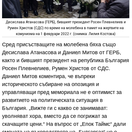
Десислава Атанасова (ГЕРБ), бившият президент Росен Плевнелиев и
Румен Христов (СДС) по време на молебена в памет на жертвите на
комунизма на 1 февруари 2022 г. (снимка: Лилия Костова)
Сред присъстващите на молебена бяха също
Десислава Атанасова и Даниел Митов от ГЕРБ,
както и бившият президент на република България
Росен Плевнелиев, Румен Христов от СДС.
Даниел Митов коментира, че въпреки
историческото събиране на опозиция и
управляващи пред мемориала не е оптимист за
развитието на политическата ситуация в
България. „Вижте ги с какво се занимават:
уволняват хора, вместо да се погрижат за
скачащите цени.“ На въпрос от „Епок Таймс“ дали
смяната на ръководството на „Булгаргаз“ не е