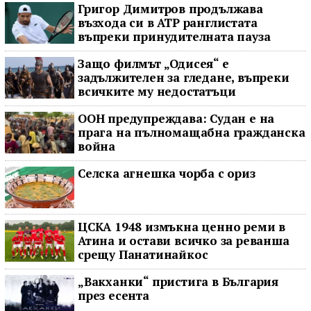
Григор Димитров продължава
възхода си в ATP ранглистата
въпреки принудителната пауза
Защо филмът „Одисея“ е
задължителен за гледане, въпреки
всичките му недостатъци
ООН предупреждава: Судан е на
прага на пълномащабна гражданска
война
Селска агнешка чорба с ориз
ЦСКА 1948 измъкна ценно реми в
Атина и остави всичко за реванша
срещу Панатинайкос
„Вакханки“ пристига в България
през есента