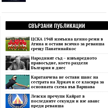
СВЪРЗАНИ ПУБЛИКАЦИИ
ЦСКА 1948 измъкна ценно реми в
Атина и остави всичко за реванша
срещу Панатинайкос
Народният съд – извънредното
правосъдие, което разделя
България и днес
Каратанчева не остави шанс на
сестрата на Хуркач и се класира за
основната схема във Варшава
Левски пречупи Кайрат в
последните секунди и взе аванс
преди реванша