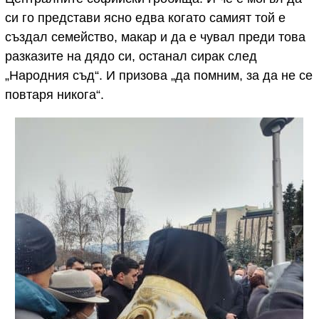
си го представи ясно едва когато самият той е
създал семейство, макар и да е чувал преди това
разказите на дядо си, останал сирак след
„Народния съд“. И призова „да помним, за да не се
повтаря никога“.