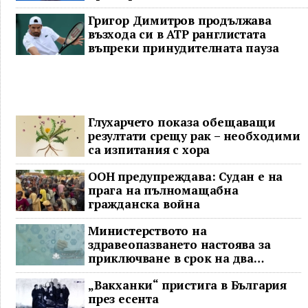
Григор Димитров продължава
възхода си в ATP ранглистата
въпреки принудителната пауза
Глухарчето показа обещаващи
резултати срещу рак – необходими
са изпитания с хора
ООН предупреждава: Судан е на
прага на пълномащабна
гражданска война
Министерството на
здравеопазването настоява за
приключване в срок на два
ключови строителни проекта
„Вакханки“ пристига в България
през есента