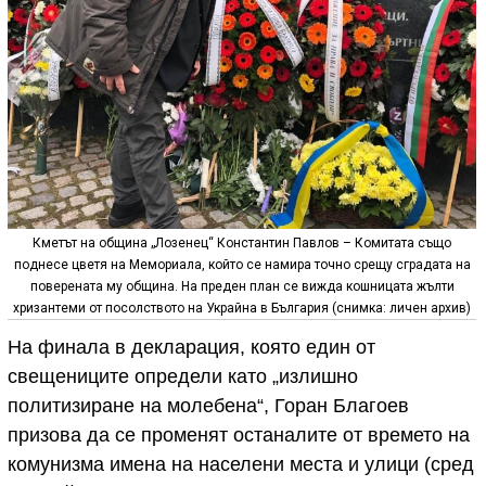
Кметът на община „Лозенец“ Константин Павлов – Комитата също
поднесе цветя на Мемориала, който се намира точно срещу сградата на
поверената му община. На преден план се вижда кошницата жълти
хризантеми от посолството на Украйна в България (снимка: личен архив)
На финала в декларация, която един от
свещениците определи като „излишно
политизиране на молебена“, Горан Благоев
призова да се променят останалите от времето на
комунизма имена на населени места и улици (сред