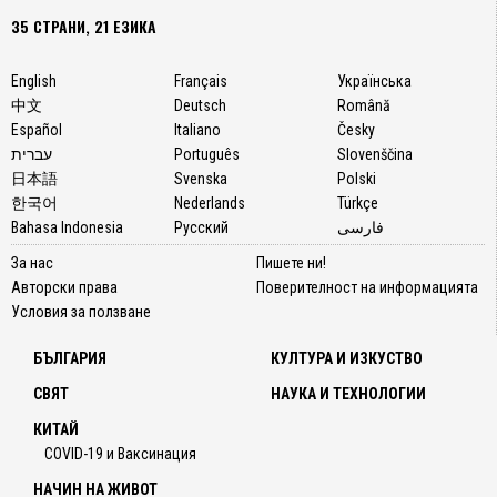
35 СТРАНИ, 21 ЕЗИКА
English
Français
Українська
中文
Deutsch
Română
Español
Italiano
Česky
עברית
Português
Slovenščina
日本語
Svenska
Polski
한국어
Nederlands
Türkçe
Bahasa Indonesia
Русский
فارسی
За нас
Пишете ни!
Авторски права
Поверителност на информацията
Условия за ползване
БЪЛГАРИЯ
КУЛТУРА И ИЗКУСТВО
СВЯТ
НАУКА И ТЕХНОЛОГИИ
КИТАЙ
COVID-19 и Ваксинация
НАЧИН НА ЖИВОТ