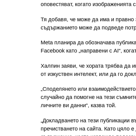
оповестяват, когато изображенията с
Тя добавя, че може да има и правно
съдържанието може да подведе потр
Meta планира да обозначава публика
Facebook като „направени с AI“, когат
Халпин заяви, че хората трябва да 
от изкуствен интелект, или да го док
„Споделянето или взаимодействието 
случайно да помогне на тези съмнит
личните ви данни“, казва той.
„Докладването на тези публикации в
пречистването на сайта. Като цяло е