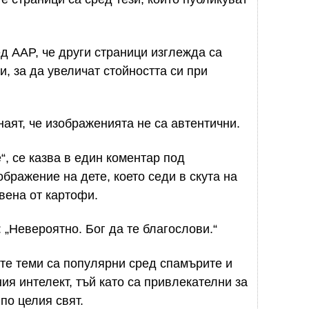
д AAP, че други страници изглежда са
, за да увеличат стойността си при
аят, че изображенията не са автентични.
, се казва в един коментар под
ображение на дете, което седи в скута на
вена от картофи.
 „Невероятно. Бог да те благослови.“
ите теми са популярни сред спамърите и
ия интелект, тъй като са привлекателни за
по целия свят.