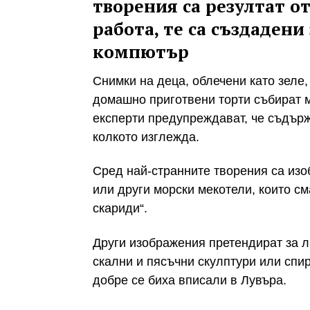
творения са резултат о
работа, те са създадени
компютър
Снимки на деца, облечени като зеле
домашно приготвени торти събират 
експерти предупреждават, че съдърж
колкото изглежда.
Сред най-странните творения са изо
или други морски мекотели, които см
скариди“.
Други изображения претендират за 
скални и пясъчни скулптури или спи
добре се биха вписали в Лувъра.