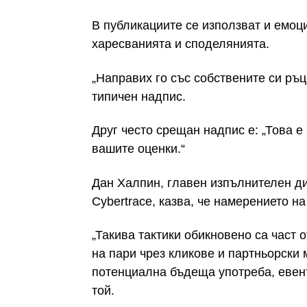
В публикациите се използват и емоц
харесванията и споделянията.
„Направих го със собствените си ръц
типичен надпис.
Друг често срещан надпис е: „Това е
вашите оценки.“
Дан Халпин, главен изпълнителен д
Cybertrace, казва, че намерението н
„Такива тактики обикновено са част 
на пари чрез кликове и партньорски 
потенциална бъдеща употреба, евент
той.