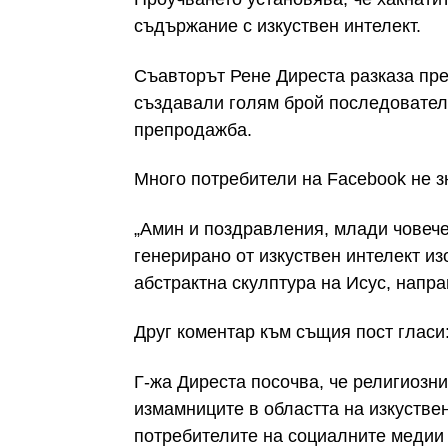
съдържание с изкуствен интелект.
Съавторът Рене Диреста разказа пре
създавали голям брой последователи
препродажба.
Много потребители на Facebook не зн
„Амин и поздравления, млади човече“
генерирано от изкуствен интелект из
абстрактна скулптура на Исус, напра
Друг коментар към същия пост гласи:
Г-жа Диреста посочва, че религиозн
измамниците в областта на изкуствен
потребителите на социалните медии 