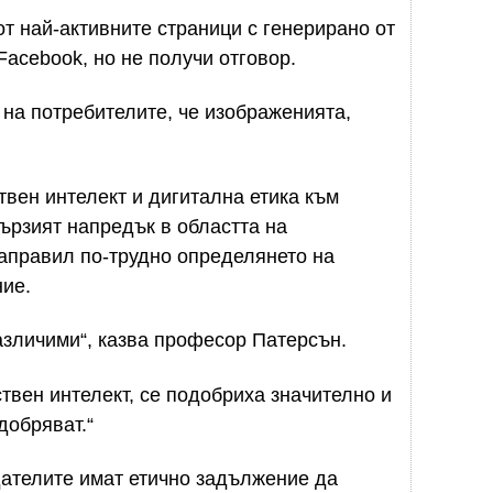
от най-активните страници с генерирано от
acebook, но не получи отговор.
 на потребителите, че изображенията,
твен интелект и дигитална етика към
бързият напредък в областта на
направил по-трудно определянето на
ние.
различими“, казва професор Патерсън.
твен интелект, се подобриха значително и
добряват.“
дателите имат етично задължение да