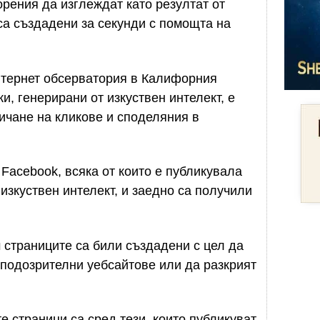
орения да изглеждат като резултат от
 са създадени за секунди с помощта на
тернет обсерватория в Калифорния
и, генерирани от изкуствен интелект, е
личане на кликове и споделяния в
Facebook, всяка от които е публикувала
изкуствен интелект, и заедно са получили
 страниците са били създадени с цел да
 подозрителни уебсайтове или да разкрият
е страници са сред тези, които публикуват