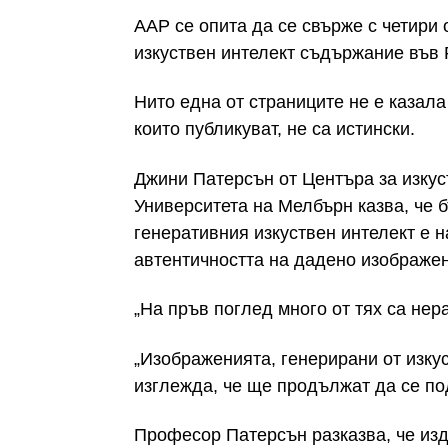
AAP се опита да се свърже с четири 
изкуствен интелект съдържание във F
Нито една от страниците не е казала
които публикуват, не са истински.
Джини Патерсън от Центъра за изкус
Университета на Мелбърн казва, че 
генеративния изкуствен интелект е 
автентичността на дадено изображе
„На пръв поглед много от тях са не
„Изображенията, генерирани от изкус
изглежда, че ще продължат да се по
Професор Патерсън разказва, че из