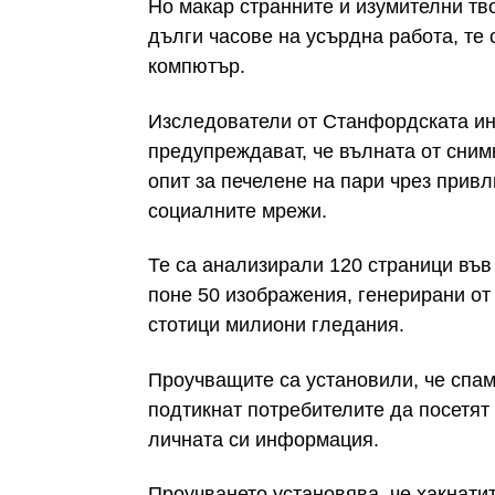
Но макар странните и изумителни тв
дълги часове на усърдна работа, те
компютър.
Изследователи от Станфордската ин
предупреждават, че вълната от снимк
опит за печелене на пари чрез прив
социалните мрежи.
Те са анализирали 120 страници във 
поне 50 изображения, генерирани от 
стотици милиони гледания.
Проучващите са установили, че спам
подтикнат потребителите да посетят
личната си информация.
Проучването установява, че хакнатит