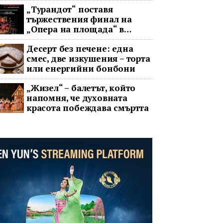
„Турандот“ поставя
тържествения финал на
„Опера на площада“ в
София
Десерт без печене: една
смес, две изкушения – торта
или енергийни бонбони
„Жизел“ – балетът, който
напомня, че духовната
красота побеждава смъртта