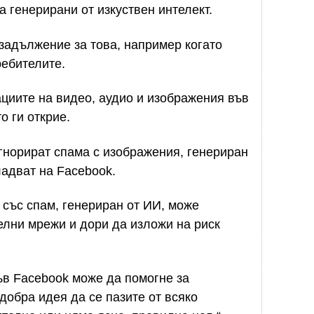
а генерирани от изкуствен интелект.
 задължение за това, например когато
ебителите.
циите на видео, аудио и изображения във
о ги открие.
игнорират спама с изображения, генериран
ладват на Facebook.
със спам, генериран от ИИ, може
елни мрежи и дори да изложи на риск
ъв Facebook може да помогне за
 добра идея да се пазите от всяко