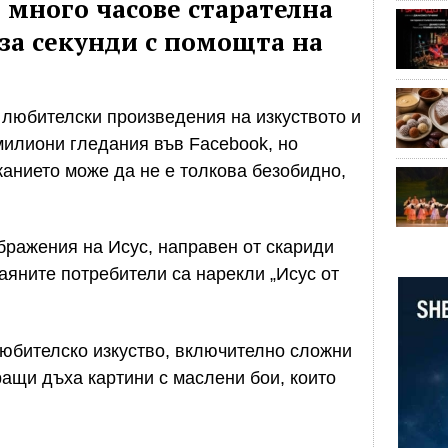
т много часове старателна
 за секунди с помощта на
, любителски произведения на изкуството и
милиони гледания във Facebook, но
анието може да не е толкова безобидно,
бражения на Исус, направен от скариди
аяните потребители са нарекли „Исус от
любителско изкуство, включително сложни
ращи дъха картини с маслени бои, които