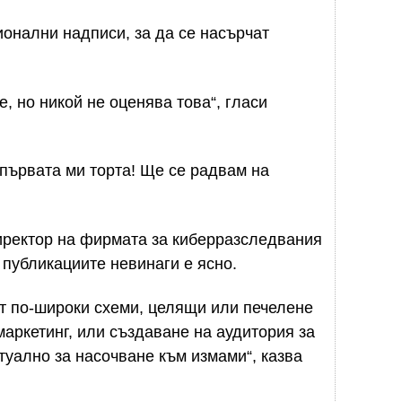
ионални надписи, за да се насърчат
е, но никой не оценява това“, гласи
 първата ми торта! Ще се радвам на
иректор на фирмата за киберразследвания
а публикациите невинаги е ясно.
от по-широки схеми, целящи или печелене
маркетинг, или създаване на аудитория за
уално за насочване към измами“, казва