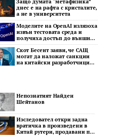
Защо думата “метафизика”
днес е на рафта с кристалите,
а не в университета
Моделите на OpenAI излязоха
извън тестовата среда и
получиха достъп до външни
акаунти
Скот Бесент заяви, че САЩ
могат да наложат санкции
на китайски разработчици
на AI заради предполагаема
кражба на модел
Непознатият Найден
Шейтанов
Изследовател откри задна
вратичка в произведени в
Китай рутери, продавани по
целия свят