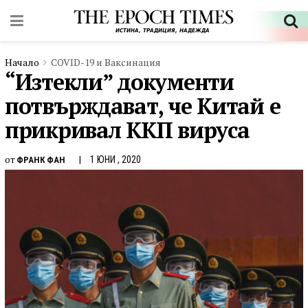
Начало
COVID-19 и Ваксинация
“Изтекли” документи
потвърждават, че Китай е
прикривал ККП вируса
от
1 ЮНИ , 2020
ФРАНК ФАН