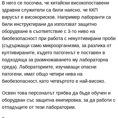
В него се посочва, че китайски високопоставени
здравни служители са били наясно, че ККП
вирусът е високорисков. Например лаборанти са
били инструктирани да използват защитно
оборудване в съответствие с 3-то ниво на
биобезопасност при работа с некултивирани проби
(съдържащи само микроорганизма, за разлика от
култивираните, където патогенът е поставен в
подходяща за размножаването му лабораторна
среда). Лабораториите, изучаващи опасни
патогени, имат общо четири нива на
биобезопасност, като четвъртото е най-високо.
Освен това персоналът трябва да бъде обучен и
оборудван със защитна екипировка, за да работи с
отпадъците от тези лаборатории.