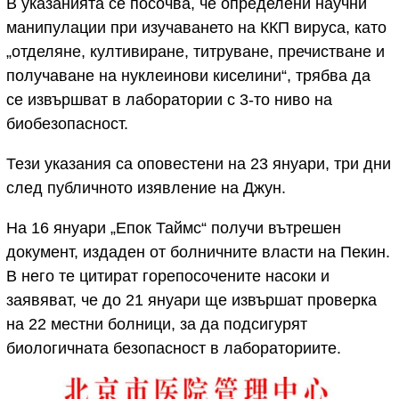
В указанията се посочва, че определени научни
манипулации при изучаването на ККП вируса, като
„отделяне, култивиране, титруване, пречистване и
получаване на нуклеинови киселини“, трябва да
се извършват в лаборатории с 3-то ниво на
биобезопасност.
Тези указания са оповестени на 23 януари, три дни
след публичното изявление на Джун.
На 16 януари „Епок Таймс“ получи вътрешен
документ, издаден от болничните власти на Пекин.
В него те цитират горепосочените насоки и
заявяват, че до 21 януари ще извършат проверка
на 22 местни болници, за да подсигурят
биологичната безопасност в лабораториите.