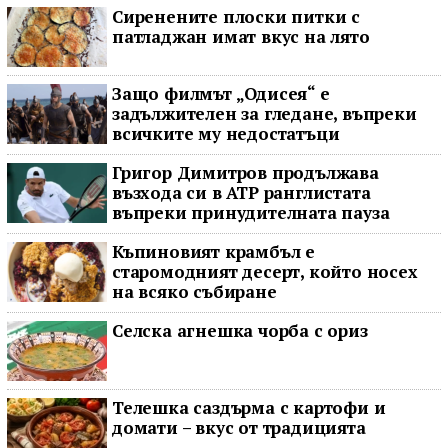
Сиренените плоски питки с
патладжан имат вкус на лято
Защо филмът „Одисея“ е
задължителен за гледане, въпреки
всичките му недостатъци
Григор Димитров продължава
възхода си в ATP ранглистата
въпреки принудителната пауза
Къпиновият крамбъл е
старомодният десерт, който носех
на всяко събиране
Селска агнешка чорба с ориз
Телешка саздърма с картофи и
домати – вкус от традицията