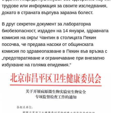
трудове или информация за своите изследвания,
докато в страната върлува заразна болест.
В друг секретен документ за лабораторна
биобезопасност, издаден на 14 януари, здравната
комисия на окръг Чанпин в столицата Пекин
посочва, че предава насоки от общинската
комисия по здравеопазване в Пекин във връзка с
„предотвратяване и ограничаване при внезапно
избухване на голяма епидемия.“