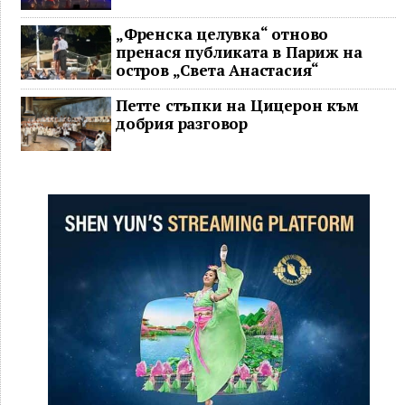
„Френска целувка“ отново
пренася публиката в Париж на
остров „Света Анастасия“
Петте стъпки на Цицерон към
добрия разговор