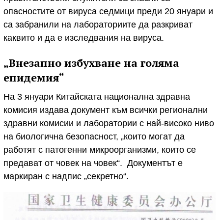
опасностите от вируса седмици преди 20 януари и
са забранили на лабораториите да разкриват
каквито и да е изследвания на вируса.
„Внезапно избухване на голяма
епидемия“
На 3 януари Китайската национална здравна
комисия издава документ към всички регионални
здравни комисии и лаборатории с най-високо ниво
на биологична безопасност, „които могат да
работят с патогенни микроорганизми, които се
предават от човек на човек“. Документът е
маркиран с надпис „секретно“.