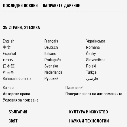
ПОСЛЕДНИ НОВИНИ
НАПРАВЕТЕ ДАРЕНИЕ
35 СТРАНИ, 21 ЕЗИКА
English
Français
Українська
中文
Deutsch
Română
Español
Italiano
Česky
עברית
Português
Slovenščina
日本語
Svenska
Polski
한국어
Nederlands
Türkçe
Bahasa Indonesia
Русский
فارسی
За нас
Пишете ни!
Авторски права
Поверителност на информацията
Условия за ползване
БЪЛГАРИЯ
КУЛТУРА И ИЗКУСТВО
СВЯТ
НАУКА И ТЕХНОЛОГИИ