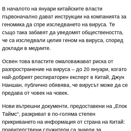
В началото на януари китайските власти
първоначално дават инструкции на компанията за
геномика да спре изследването на вируса. Те
също така забавят да уведомят обществеността,
че са изследвали целия геном на вируса, според
доклади в медиите.
Освен това властите омаловажават риска от
разпространение на вируса – до 20 януари, когато
най-добрият респираторен експерт в Китай, Джун
Наншан, публично обявява, че вирусът може да се
предава от човек на човек.
Нови вътрешни документи, предоставени на „Епок
Таймс“, разкриват в по-голяма степен
прикриването на информация от страна на Китай:
правителствени служители са знаели за