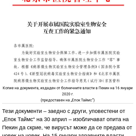
Копие на документа, издаден от болничните власти в Пекин на 16 януари
2020 г.
(предоставен на „Епок Таймс“)
Тези документи – заедно с други, уповестени от
„Епок Таймс“ на 30 април – изобличават опита на
Пекин да скрие, че вирусът може да се предава от
човек на човек. На 15 януари здравните власти