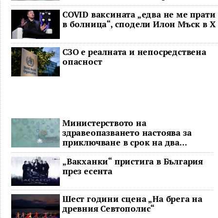
неваксинирани
COVID ваксината „едва не ме прати
в болница“, сподели Илон Мъск в Х
СЗО е реалната и непосредствена
опасност
Министерството на
здравеопазването настоява за
приключване в срок на два
ключови строителни проекта
„Вакханки“ пристига в България
през есента
Шест години сцена „На брега на
древния Севтополис“