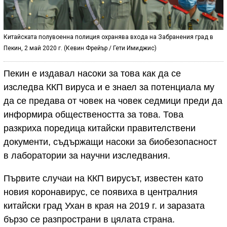
Китайската полувоенна полиция охранява входа на Забранения град в
Пекин, 2 май 2020 г. (Кевин Фрейър / Гети Имиджис)
Пекин е издавал насоки за това как да се
изследва ККП вируса и е знаел за потенциала му
да се предава от човек на човек седмици преди да
информира обществеността за това. Това
разкриха поредица китайски правителствени
документи, съдържащи насоки за биобезопасност
в лаборатории за научни изследвания.
Първите случаи на ККП вирусът, известен като
новия коронавирус, се появиха в централния
китайски град Ухан в края на 2019 г. и заразата
бързо се разпространи в цялата страна.