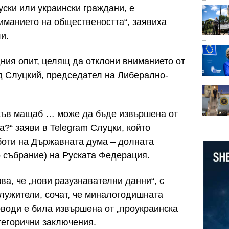
уски или украински граждани, е
иманието на обществеността“, заявиха
и.
дния опит, целящ да отклони вниманието от
д Слуцкий, председател на Либерално-
акъв мащаб … може да бъде извършена от
?“ заяви в Telegram Слуцки, който
боти на Държавната дума – долната
 събрание) на Руската Федерация.
ва, че „нови разузнавателни данни“, с
служители, сочат, че миналогодишната
оводи е била извършена от „проукраинска
тегорични заключения.