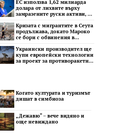
ЕС използва 1,62 милиарда
долара от лихвите върху
замразените руски активи, за
да подкрепи Украйна
Кризата с мигрантите в Сеута
продължава, докато Мароко
се бори с обвинения в
чужбина и с гнева у дома
Украински производител ще
купи европейски технологии
за проект за противоракетна
отбрана
Когато културата и туризмът
дишат в симбиоза
„Дежавю“ – вече видяно и
още невиждано