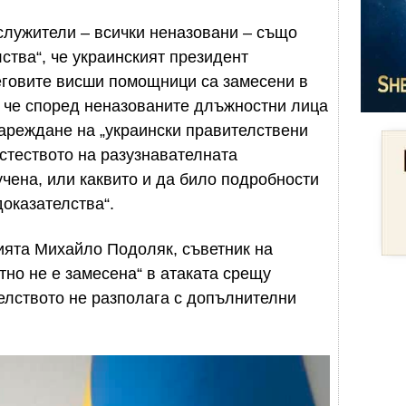
служители – всички неназовани – също
лства“, че украинският президент
еговите висши помощници са замесени в
, че според неназованите длъжностни лица
ареждане на „украински правителствени
естеството на разузнавателната
учена, или каквито и да било подробности
доказателства“.
ията Михайло Подоляк, съветник на
но не е замесена“ в атаката срещу
телството не разполага с допълнителни