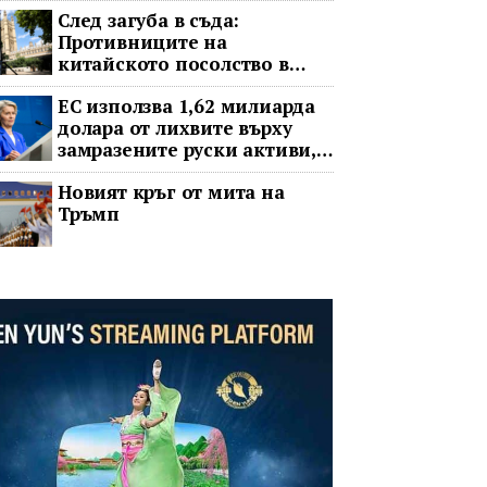
След загуба в съда:
Противниците на
китайското посолство в
Лондон обжалват
ЕС използва 1,62 милиарда
долара от лихвите върху
замразените руски активи,
за да подкрепи Украйна
Новият кръг от мита на
Тръмп