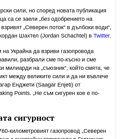
рски сили, но според новата публикация
ца са се заели „без одобрението на
 взривят „Северен поток“ в дълбоки води“,
ордан Шахтел (Jordan Schachtel) в
Twitter
.
и на Украйна да взриви газопровода
равили, разбрали сме по-късно и сме
 милиарди на „съюзник“, който смята, че
икт между великите сили и да ни въвлече
ар Енджети (Saagar Enjeti) от
ng Points. „Не съм сигурен кое е по-
ата сигурност
760-километровият газопровод „Северен