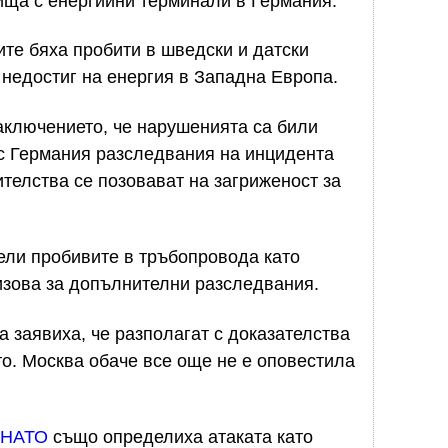
дища с енергийни терминали в Германия.
ите бяха пробити в шведски и датски
 недостиг на енергия в Западна Европа.
аключението, че нарушенията са били
 с Германия разследвания на инцидента
ителства се позовават на загриженост за
дели пробивите в тръбопровода като
ризова за допълнителни разследвания.
 заявиха, че разполагат с доказателства
то. Москва обаче все още не е оповестила
НАТО
също определиха атаката като