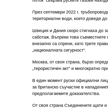
поток“ свързва руските газови нахо
През септември 2022 г. тръбопровод
териториални води, което доведе до
Швеция и Дания скоро стигнаха до з
саботаж. Въпреки това съвместните
внезапно са спрени, като трите прав
„националната сигурност“.
Москва, от своя страна, бързо опре
„терористичен акт“ и многократно п
В един момент руски официални лица
за британско съучастие в нападение
предполагаемите доказателства.
От своя страна Съединените щати и