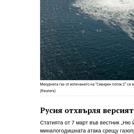
Мехурчета газ от изтичането на "Северен поток 2" се
(Reuters)
Русия отхвърля версият
Статията от 7 март във вестник „Ню 
миналогодишната атака срещу газопр