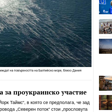
 виждат на повърхността на Балтийско море, близо Дания
а за проукраинско участие
Йорк Таймс“, в която се предполага, че зад
овода „Северен поток“ стои „прословута