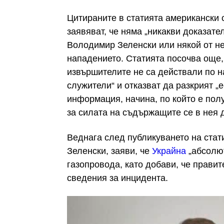
Цитираните в статията американски 
заявяват, че няма „никакви доказате
Володимир Зеленски или някой от н
нападението. Статията посочва още
извършителите не са действали по н
служители“ и отказват да разкрият „
информация, начина, по който е пол
за силата на съдържащите се в нея 
Веднага след публикуването на стат
Зеленски, заяви, че
Украйна
„абсолют
газопровода, като добави, че прави
сведения за инцидента.