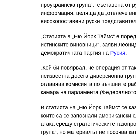
проукраинска група“, съставена от р
информация, целяща да „отвлече вн
високопоставени руски представител
„Статията в „Ню Йорк Таймс“ е поре
истинските виновници“, заяви Леони
демократичната партия на
Русия
.
„Кой би повярвал, че операция от т
неизвестна досега диверсионна група
оглавява комисията по външните ра
камара на парламента (Федералното
В статията на „Ню Йорк Таймс“ се каз
които са се запознали американски 
атака срещу стратегическите газопр
група“, но материалът не посочва ка