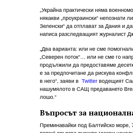
„Украйна практически няма военномо
някакви „проукраински“ непознати ли
Зеленски“ да отплават за Дания и да
написа разследващият журналист Дж
„Два варианта: или не сме помогнал
„Северен поток“… или не сме го нап
продължили да предоставяме десетки
е за предпочитане да рискува конфл
в него“, заяви в
Twitter
водещият Сааг
нашумялото в САЩ предаването Breaki
лошо.“
Въпросът за националн
Преминавайки под Балтийско море, 