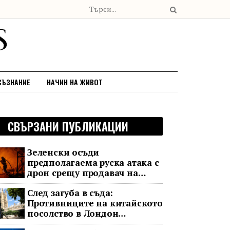
СЪЗНАНИЕ
НАЧИН НА ЖИВОТ
СВЪРЗАНИ ПУБЛИКАЦИИ
Зеленски осъди
предполагаема руска атака с
дрон срещу продавач на
зеленчуци
След загуба в съда:
Противниците на китайското
посолство в Лондон
обжалват