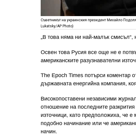
Съветникът на украинския президент Михайло Подоля
Lukatsky/AP Photo)
„В това няма ни най-малък смисъл“,
Освен това Русия все още не е пот
американските разузнавателни източ
The Epoch Times потърси коментар от
държавната енергийна компания, коя
Високопоставени независими журнал
отношение на последните разкрития
източници, като предположиха, че е
подобно начинание или че американс
начин.