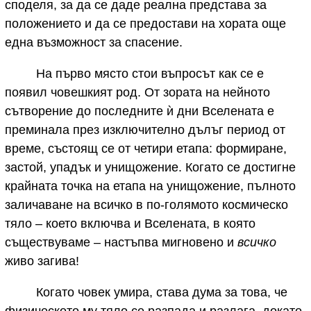
споделя, за да се даде реална представа за
положението и да се предостави на хората още
една възможност за спасение.
На първо място стои въпросът как се е
появил човешкият род. От зората на нейното
сътворение до последните ѝ дни Вселената е
преминала през изключително дълъг период от
време, състоящ се от четири етапа: формиране,
застой, упадък и унищожение. Когато се достигне
крайната точка на етапа на унищожение, пълното
заличаване на всичко в по-голямото космическо
тяло – което включва и Вселената, в която
съществуваме – настъпва мигновено и
всичко
живо загива!
Когато човек умира, става дума за това, че