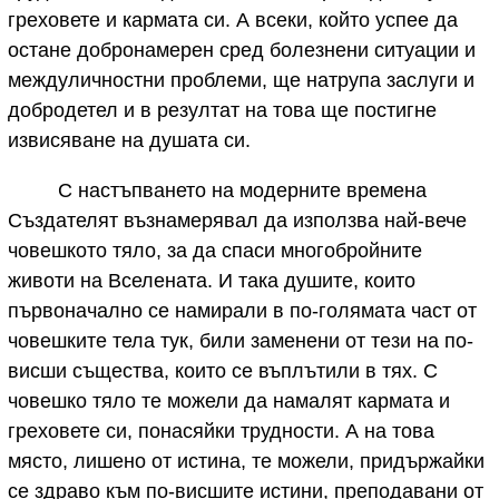
греховете и кармата си. А всеки, който успее да
остане добронамерен сред болезнени ситуации и
междуличностни проблеми, ще натрупа заслуги и
добродетел и в резултат на това ще постигне
извисяване на душата си.
С настъпването на модерните времена
Създателят възнамерявал да използва най-вече
човешкото тяло, за да спаси многобройните
животи на Вселената. И така душите, които
първоначално се намирали в по-голямата част от
човешките тела тук, били заменени от тези на по-
висши същества, които се въплътили в тях. С
човешко тяло те можели да намалят кармата и
греховете си, понасяйки трудности. А на това
място, лишено от истина, те можели, придържайки
се здраво към по-висшите истини, преподавани от