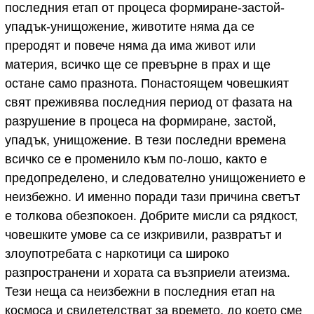
последния етап от процеса формиране-застой-
упадък-унищожение, животите няма да се
преродят и повече няма да има живот или
материя, всичко ще се превърне в прах и ще
остане само празнота. Понастоящем човешкият
свят преживява последния период от фазата на
разрушение в процеса на формиране, застой,
упадък, унищожение. В тези последни времена
всичко се е променило към по-лошо, както е
предопределено, и следователно унищожението е
неизбежно. И именно поради тази причина светът
е толкова обезпокоен. Добрите мисли са рядкост,
човешките умове са се изкривили, развратът и
злоупотребата с наркотици са широко
разпространени и хората са възприели атеизма.
Тези неща са неизбежни в последния етап на
космоса и свидетелстват за времето, до което сме