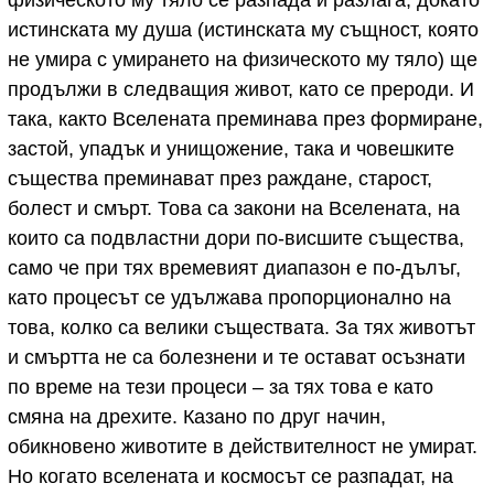
физическото му тяло се разпада и разлага, докато
истинската му душа (истинската му същност, която
не умира с умирането на физическото му тяло) ще
продължи в следващия живот, като се прероди. И
така, както Вселената преминава през формиране,
застой, упадък и унищожение, така и човешките
същества преминават през раждане, старост,
болест и смърт. Това са закони на Вселената, на
които са подвластни дори по-висшите същества,
само че при тях времевият диапазон е по-дълъг,
като процесът се удължава пропорционално на
това, колко са велики съществата. За тях животът
и смъртта не са болезнени и те остават осъзнати
по време на тези процеси – за тях това е като
смяна на дрехите. Казано по друг начин,
обикновено животите в действителност не умират.
Но когато вселената и космосът се разпадат, на