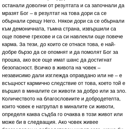
останали доволни от резултата и са започнали да
мразят Бог – в резултат на това дори са се
обърнали срещу Него. Някои дори са се обърнали
към демоничната, тъмна страна, извършили са
още повече грехове и са си навлекли още повече
карма. За тези, до които се отнася това, е най-
добре бързо да се опомнят и да помолят Бог за
прошка, ако все още имат шанс да достигнат
безопасност. Всичко в живота на човек –
независимо дали изглежда оправдано или не – е
всъщност кармично следствие от това, което той е
вършил в миналите си животи за добро или за зло.
Количеството на благословиите и добродетелта,
които човек е натрупал в миналите си животи,
определя каква съдба го очаква в този живот или
може би в следващия. Ако човек живее