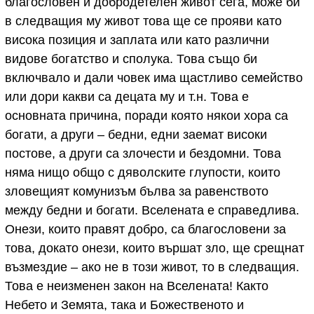
благословен и добродетелен живот сега, може би
в следващия му живот това ще се прояви като
висока позиция и заплата или като различни
видове богатство и сполука. Това също би
включвало и дали човек има щастливо семейство
или дори какви са децата му и т.н. Това е
основната причина, поради която някои хора са
богати, а други – бедни, едни заемат високи
постове, а други са злочести и бездомни. Това
няма нищо общо с дяволските глупости, които
зловещият комунизъм бълва за равенството
между бедни и богати. Вселената е справедлива.
Онези, които правят добро, са благословени за
това, докато онези, които вършат зло, ще срещнат
възмездие – ако не в този живот, то в следващия.
Това е неизменен закон на Вселената! Както
Небето и Земята, така и Божественото и