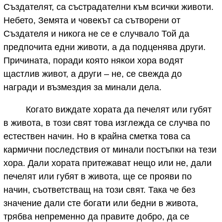
Създателят, са състрадателни към всички животи.
Небето, Земята и човекът са сътворени от
Създателя и никога не се е случвало Той да
предпочита едни животи, а да подценява други.
Причината, поради която някои хора водят
щастлив живот, а други – не, се свежда до
награди и възмездия за минали дела.
Когато виждате хората да печелят или губят
в живота, в този свят това изглежда се случва по
естествен начин. Но в крайна сметка това са
кармични последствия от минали постъпки на тези
хора. Дали хората притежават нещо или не, дали
печелят или губят в живота, ще се прояви по
начин, съответстващ на този свят. Така че без
значение дали сте богати или бедни в живота,
трябва непременно да правите добро, да се