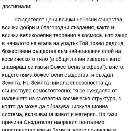
достигнали!
Създателят цени всички небесни същества,
всички добри и благородни създания, както и
всички великолепни творения в космоса. Ето защо
в началото на етапа на упадък Той повел редица
божествени същества към най-външния слой на
космическото тяло (в общи линии известен като
„намиращ се извън Божествената сфера“), място,
където няма божествени същества, и създал
Земята. Но Земята нямала способността да
съществува самостоятелно; тя се нуждаела от
наличието на съответна космическа структура, с
която да може да образува циркулационна
система, включваща живот и материя. По тази
причина Създателят направил по-голямо
пространство извън Земята, което по-висшите