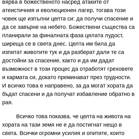
вярва в божественото насред атаките от
атеистичния и еволюционен лагер, тогава този
човек ще изпълни целта си: да получи спасение и
да се завърне на небето. Божествени същества са
планирали за финалната фаза цялата лудост,
ширеща се в света днес. Целта им била да
изпитат животите тук и да разберат дали те са
достойни за спасение, както и да им дадат
възможност в този процес да отработят греховете
и кармата си, докато преминават през трудности.
И всичко това е направено, за да могат хората да
бъдат спасени и да получат избавление обратно в
рая.
Всичко това показва, че целта на живота на
хората на тази земя не е да постигнат нещо в
света. Всички огромни усилия и опитите, които