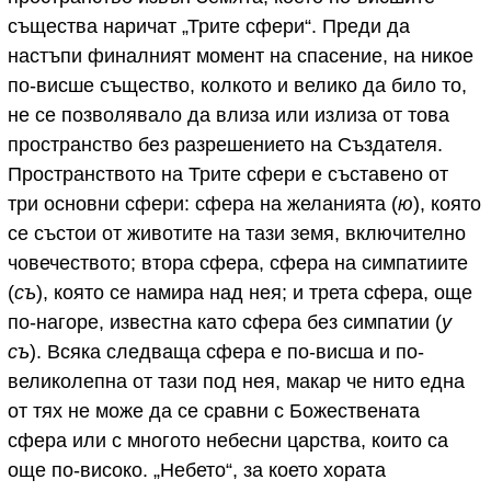
същества наричат „Трите сфери“. Преди да
настъпи финалният момент на спасение, на никое
по-висше същество, колкото и велико да било то,
не се позволявало да влиза или излиза от това
пространство без разрешението на Създателя.
Пространството на Трите сфери е съставено от
три основни сфери: сфера на желанията (
ю
), която
се състои от животите на тази земя, включително
човечеството; втора сфера, сфера на симпатиите
(
съ
), която се намира над нея; и трета сфера, още
по-нагоре, известна като сфера без симпатии (
у
съ
). Всяка следваща сфера е по-висша и по-
великолепна от тази под нея, макар че нито една
от тях не може да се сравни с Божествената
сфера или с многото небесни царства, които са
още по-високо. „Небето“, за което хората