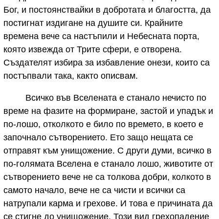
Бог, и постоянствайки в добротата и благостта, да
постигнат издигане на душите си. Крайните
времена вече са настъпили и Небесната порта,
която извежда от Трите сфери, е отворена.
Създателят избира за избавление онези, които са
постъпвали така, както описвам.
Всичко във Вселената е станало нечисто по
време на фазите на формиране, застой и упадък и
по-лошо, отколкото е било по времето, в което е
започнало сътворението. Ето защо нещата се
отправят към унищожение. С други думи, всичко в
по-голямата Вселена е станало лошо, животите от
сътворението вече не са толкова добри, колкото в
самото начало, вече не са чисти и всички са
натрупали карма и грехове. И това е причината да
се стигне до унищожение. Този вид грехопадение