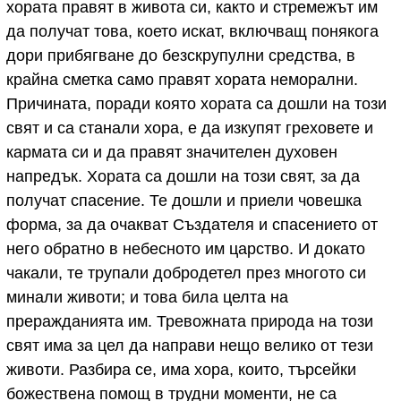
хората правят в живота си, както и стремежът им
да получат това, което искат, включващ понякога
дори прибягване до безскрупулни средства, в
крайна сметка само правят хората неморални.
Причината, поради която хората са дошли на този
свят и са станали хора, е да изкупят греховете и
кармата си и да правят значителен духовен
напредък. Хората са дошли на този свят, за да
получат спасение. Те дошли и приели човешка
форма, за да очакват Създателя и спасението от
него обратно в небесното им царство. И докато
чакали, те трупали добродетел през многото си
минали животи; и това била целта на
преражданията им. Тревожната природа на този
свят има за цел да направи нещо велико от тези
животи. Разбира се, има хора, които, търсейки
божествена помощ в трудни моменти, не са