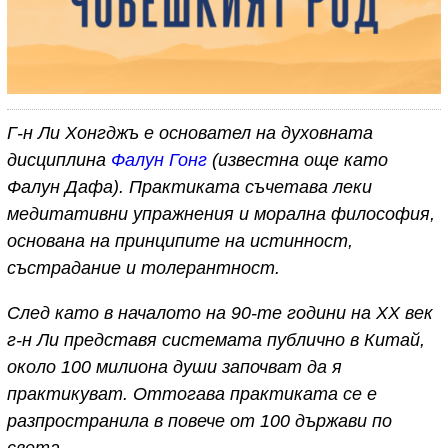
Г-н Ли Хонгджъ е основател на духовната
дисциплина
Фалун Гонг
(известна още като
Фалун Дафа). Практиката съчетава леки
медитативни упражнения и морална философия,
основана на принципите на истинност,
състрадание и толерантност.
След като в началото на 90-те години на ХХ век
г-н Ли представя системата публично в Китай,
около 100 милиона души започват да я
практикуват. Оттогава практиката се е
разпространила в повече от 100 държави по
света.