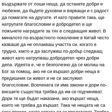
въздържате от лоши неща, да останете добри и
любезни, да бъдете духовни и вярващи и с радост
да помагате на другите. И като правите така, ще
натрупате благословии и добродетел и ще
пожънете наградите за тях в следващия живот. В
миналото по-възрастното поколение в Китай често
казваше да не оплакваш участта си, когато е
трудно, както и да заслужиш по-добър следващ
живот като натрупваш добродетел чрез добри
дела. Идеята е, че е безполезно да се молиш на
Бог за помощ, ако не си вършил добри неща в
предишния си живот и не си заслужил
благословии. Вселената си има закони и дори по-
висшите същества трябва да им се подчиняват.
Дори те ще бъдат наказани, ако вършат неща,
които не трябва да вършат. Така че нещата не са