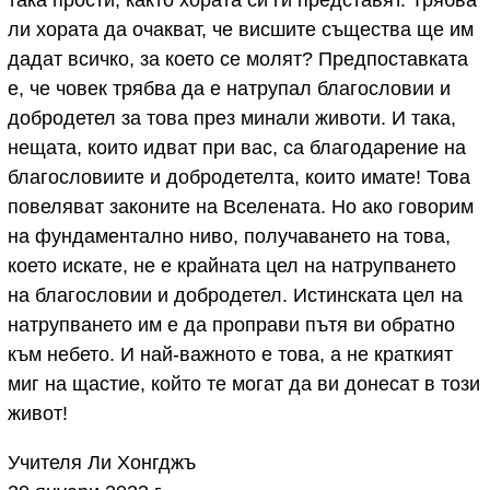
така прости, както хората си ги представят. Трябва
ли хората да очакват, че висшите същества ще им
дадат всичко, за което се молят? Предпоставката
е, че човек трябва да е натрупал благословии и
добродетел за това през минали животи. И така,
нещата, които идват при вас, са благодарение на
благословиите и добродетелта, които имате! Това
повеляват законите на Вселената. Но ако говорим
на фундаментално ниво, получаването на това,
което искате, не е крайната цел на натрупването
на благословии и добродетел. Истинската цел на
натрупването им е да проправи пътя ви обратно
към небето. И най-важното е това, а не краткият
миг на щастие, който те могат да ви донесат в този
живот!
Учителя Ли Хонгджъ