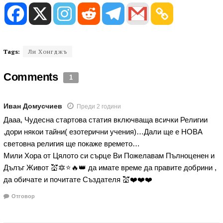
Tags:
Ли Хонгджъ
Comments
1
Иван Домусчиев
Преди 2 години
Дааа, Чудесна стартова статия включваща всички Религии
,дори някои тайни( езотерични учения)…Дали ще е НОВА
световна религия ще покаже времето…
Мили Хора от Цялото си сърце Ви Пожелавам Пълноценен и
Дълъг Живот 💒🔯⭐🔥👑 да имате време да правите добрини ,
да обичате и почитате Създателя 💒❤️❤️❤️
Отговор