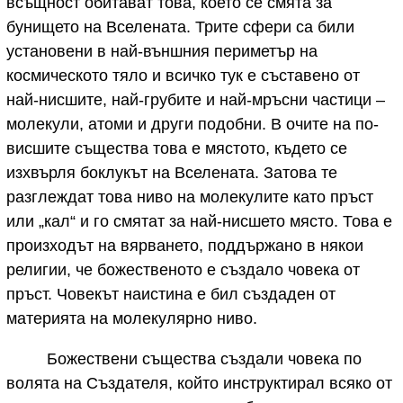
всъщност обитават това, което се смята за
бунището на Вселената. Трите сфери са били
установени в най-външния периметър на
космическото тяло и всичко тук е съставено от
най-нисшите, най-грубите и най-мръсни частици –
молекули, атоми и други подобни. В очите на по-
висшите същества това е мястото, където се
изхвърля боклукът на Вселената. Затова те
разглеждат това ниво на молекулите като пръст
или „кал“ и го смятат за най-нисшето място. Това е
произходът на вярването, поддържано в някои
религии, че божественото е създало човека от
пръст. Човекът наистина е бил създаден от
материята на молекулярно ниво.
Божествени същества създали човека по
волята на Създателя, който инструктирал всяко от