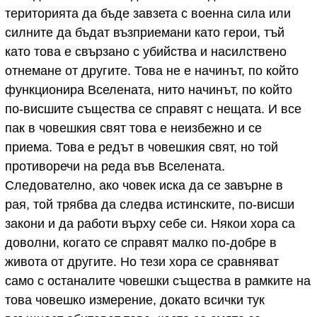
територията да бъде завзета с военна сила или
силните да бъдат възприемани като герои, тъй
като това е свързано с убийства и насилствено
отнемане от другите. Това не е начинът, по който
функционира Вселената, нито начинът, по който
по-висшите същества се справят с нещата. И все
пак в човешкия свят това е неизбежно и се
приема. Това е редът в човешкия свят, но той
противоречи на реда във Вселената.
Следователно, ако човек иска да се завърне в
рая, той трябва да следва истинските, по-висши
закони и да работи върху себе си. Някои хора са
доволни, когато се справят малко по-добре в
живота от другите. Но тези хора се сравняват
само с останалите човешки същества в рамките на
това човешко измерение, докато всички тук