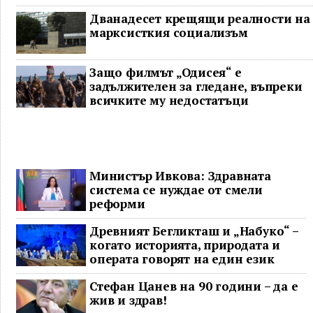
Дванадесет крещящи реалности на
марксисткия социализъм
Защо филмът „Одисея“ е
задължителен за гледане, въпреки
всичките му недостатъци
Министър Ивкова: Здравната
система се нуждае от смели
реформи
Древният Бегликташ и „Набуко“ –
когато историята, природата и
операта говорят на един език
Стефан Цанев на 90 години – да е
жив и здрав!