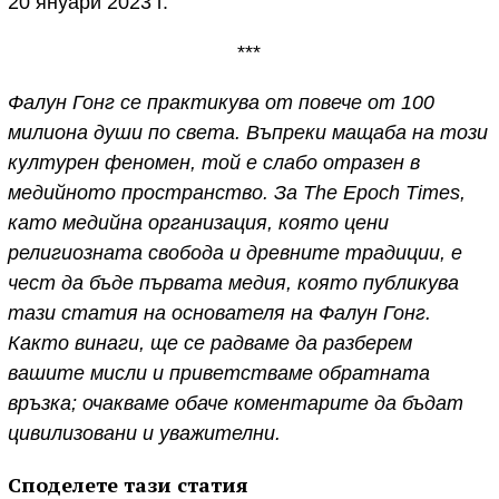
20 януари 2023 г.
***
Фалун Гонг се практикува от повече от 100
милиона души по света. Въпреки мащаба на този
културен феномен, той е слабо отразен в
медийното пространство. За The Epoch Times,
като медийна организация, която цени
религиозната свобода и древните традиции, е
чест да бъде първата медия, която публикува
тази статия на основателя на Фалун Гонг.
Както винаги, ще се радваме да разберем
вашите мисли и приветстваме обратната
връзка; очакваме обаче коментарите да бъдат
цивилизовани и уважителни.
Споделете тази статия