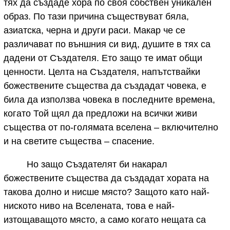
тях да създаде хора по своя собствен уникален
образ. По тази причина съществуват бяла,
азиатска, черна и други раси. Макар че се
различават по външния си вид, душите в тях са
дадени от Създателя. Ето защо те имат общи
ценности. Целта на Създателя, напътствайки
божествените същества да създадат човека, е
била да използва човека в последните времена,
когато Той щял да предложи на всички живи
същества от по-голямата вселена – включително
и на светите същества – спасение.
Но защо Създателят би накарал
божествените същества да създадат хората на
такова долно и нисше място? Защото като най-
ниското ниво на Вселената, това е най-
изтощаващото място, а само когато нещата са