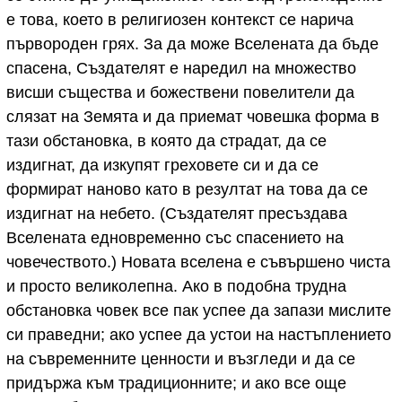
е това, което в религиозен контекст се нарича
първороден грях. За да може Вселената да бъде
спасена, Създателят е наредил на множество
висши същества и божествени повелители да
слязат на Земята и да приемат човешка форма в
тази обстановка, в която да страдат, да се
издигнат, да изкупят греховете си и да се
формират наново като в резултат на това да се
издигнат на небето. (Създателят пресъздава
Вселената едновременно със спасението на
човечеството.) Новата вселена е съвършено чиста
и просто великолепна. Ако в подобна трудна
обстановка човек все пак успее да запази мислите
си праведни; ако успее да устои на настъплението
на съвременните ценности и възгледи и да се
придържа към традиционните; и ако все още