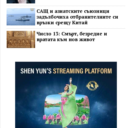
САЩ и азиатските съюзници
задълбочиха отбранителните си
връзки срещу Китай
Число 13: Смърт, безредие и
вратата към нов живот