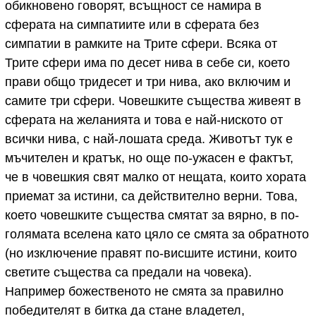
обикновено говорят, всъщност се намира в
сферата на симпатиите или в сферата без
симпатии в рамките на Трите сфери. Всяка от
Трите сфери има по десет нива в себе си, което
прави общо тридесет и три нива, ако включим и
самите три сфери. Човешките същества живеят в
сферата на желанията и това е най-ниското от
всички нива, с най-лошата среда. Животът тук е
мъчителен и кратък, но още по-ужасен е фактът,
че в човешкия свят малко от нещата, които хората
приемат за истини, са действително верни. Това,
което човешките същества смятат за вярно, в по-
голямата вселена като цяло се смята за обратното
(но изключение правят по-висшите истини, които
светите същества са предали на човека).
Например божественото не смята за правилно
победителят в битка да стане владетел,