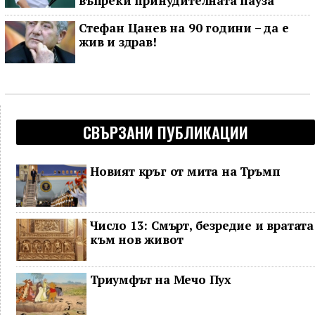
въпреки принудителната пауза
Стефан Цанев на 90 години – да е
жив и здрав!
СВЪРЗАНИ ПУБЛИКАЦИИ
Новият кръг от мита на Тръмп
Число 13: Смърт, безредие и вратата
към нов живот
Триумфът на Мечо Пух