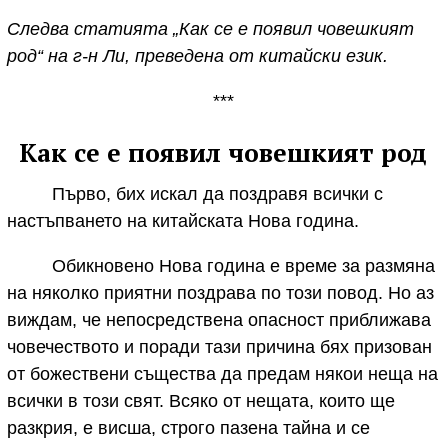
Следва статията „Как се е появил човешкият
род“ на г-н Ли, преведена от китайски език.
***
Как се е появил човешкият род
Първо, бих искал да поздравя всички с
настъпването на китайската Нова година.
Обикновено Нова година е време за размяна
на няколко приятни поздрава по този повод. Но аз
виждам, че непосредствена опасност приближава
човечеството и поради тази причина бях призован
от божествени същества да предам някои неща на
всички в този свят. Всяко от нещата, които ще
разкрия, е висша, строго пазена тайна и се