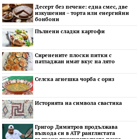
Десерт без печене: една смес, две
изкушения – торта или енергийни
бонбони
Пълнени сладки картофи
Сиренените плоски питки с
патладжан имат вкус на лято
Селска агнешка чорба с ориз
Историята на символа свастика
Григор Димитров продължава
възхода си в ATP ранглистата