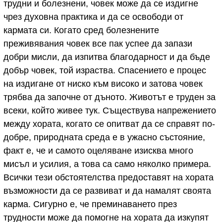
трудни и болезнени, човек може да се издигне
чрез духовна практика и да се освободи от
кармата си. Когато сред болезнените
преживявания човек все пак успее да запази
добри мисли, да изпитва благодарност и да бъде
добър човек, той израства. Спасението е процес
на издигане от ниско към високо и затова човек
трябва да започне от дъното. Животът е труден за
всеки, който живее тук. Съществува напрежението
между хората, когато се опитват да се справят по-
добре, природната среда е в ужасно състояние,
факт е, че и самото оцеляване изисква много
мисъл и усилия, а това са само няколко примера.
Всички тези обстоятелства предоставят на хората
възможности да се развиват и да намалят своята
карма. Сигурно е, че преминаването през
трудности може да помогне на хората да изкупят