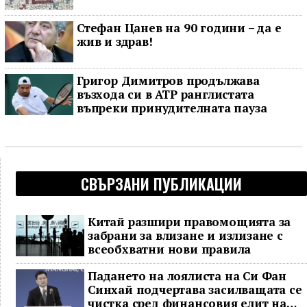
Стефан Цанев на 90 години – да е
жив и здрав!
Григор Димитров продължава
възхода си в ATP ранглистата
въпреки принудителната пауза
СВЪРЗАНИ ПУБЛИКАЦИИ
Китай разшири правомощията за
забрани за влизане и излизане с
всеобхватни нови правила
Падането на лоялиста на Си Фан
Синхай подчертава засилващата се
чистка сред финансовия елит на