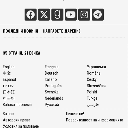
ПОСЛЕДНИ НОВИНИ
НАПРАВЕТЕ ДАРЕНИЕ
35 СТРАНИ, 21 ЕЗИКА
English
Français
Українська
中文
Deutsch
Română
Español
Italiano
Česky
עברית
Português
Slovenščina
日本語
Svenska
Polski
한국어
Nederlands
Türkçe
Bahasa Indonesia
Русский
فارسی
За нас
Пишете ни!
Авторски права
Поверителност на информацията
Условия за ползване