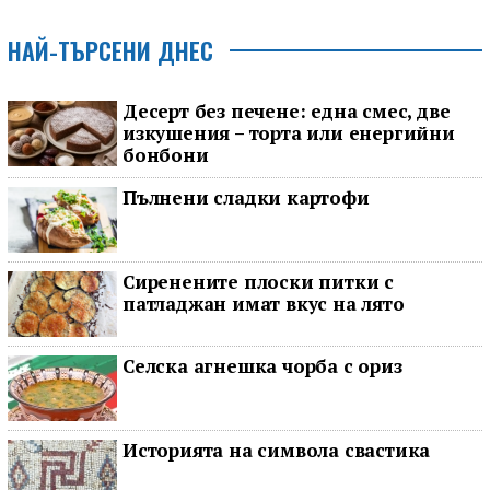
НАЙ-ТЪРСЕНИ ДНЕС
Десерт без печене: една смес, две
изкушения – торта или енергийни
бонбони
Пълнени сладки картофи
Сиренените плоски питки с
патладжан имат вкус на лято
Селска агнешка чорба с ориз
Историята на символа свастика