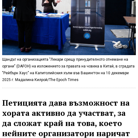
Щандът на организацията "Лекари срещу принудителното отнемане на
органи" (DAFOH) на изложението за правата на човека в Китай, в сградата
"Рейбърн Хаус" на Капитолийския хълм във Вашингтон на 10 декември
2025 г. Мадалина Килрой/The Epoch Times
Петицията дава възможност на
хората активно да участват, за
да сложат край на това, което
нейните организатори наричат