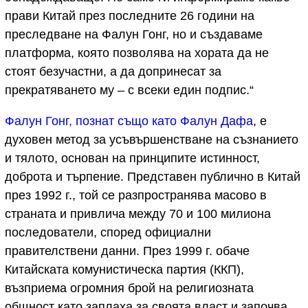
прави Китай през последните 26 години на
преследване на Фалун Гонг, но и създаваме
платформа, която позволява на хората да не
стоят безучастни, а да допринесат за
прекратяването му – с всеки един подпис.“
Фалун Гонг, познат също като Фалун Дафа
, е
духовен метод за усъвършенстване на съзнанието
и тялото, основан на принципите истинност,
доброта и търпение. Представен публично в Китай
през 1992 г., той се разпространява масово в
страната и привлича между 70 и 100 милиона
последователи, според официални
правителствени данни. През 1999 г. обаче
Китайската комунистическа партия (ККП),
възприема огромния брой на религиозната
общност като заплаха за своята власт и започва