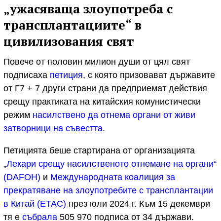
„ужасяваща злоупотреба с
трансплантациите“ в
цивилизования свят
Повече от половин милион души от цял свят
подписаха
петиция
, с която призовават държавите
от Г7 + 7 други страни да предприемат действия
срещу практиката на китайския комунистически
режим
насилствено да отнема органи от живи
затворници на съвестта
.
Петицията беше стартирана от организацията
„
Лекари срещу насилственото отнемане на органи“
(DAFOH)
и
Международната коалиция за
прекратяване на злоупотребите с трансплантации
в Китай (ETAC)
през юли 2024 г. Към 15 декември
тя e
събрала
505 970 подписа от 34 държави.