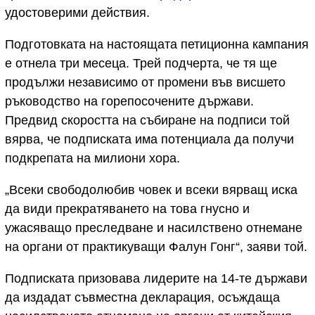
удостоверими действия.
Подготовката на настоящата петиционна кампания
е отнела три месеца. Трей подчерта, че тя ще
продължи независимо от промени във висшето
ръководство на горепосочените държави.
Предвид скоростта на събиране на подписи той
вярва, че подписката има потенциала да получи
подкрепата на милиони хора.
„Всеки свободолюбив човек и всеки вярващ иска
да види прекратяването на това гнусно и
ужасяващо преследване и насилствено отнемане
на органи от практикуващи Фалун Гонг“, заяви той.
Подписката призовава лидерите на 14-те държави
да издадат съвместна декларация, осъждаща