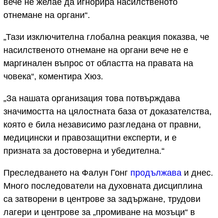
вече не желае да игнорира насилственото
отнемане на органи“.
„Тази изключителна глобална реакция показва, че
насилственото отнемане на органи вече не е
маргинален въпрос от областта на правата на
човека“, коментира Хюз.
„За нашата организация това потвърждава
значимостта на цялостната база от доказателства,
която е била независимо разгледана от правни,
медицински и правозащитни експерти, и е
призната за достоверна и убедителна.“
Преследването на Фалун Гонг
продължава
и днес.
Много последователи на духовната дисциплина
са затворени в центрове за задържане, трудови
лагери и центрове за „промиване на мозъци“ в