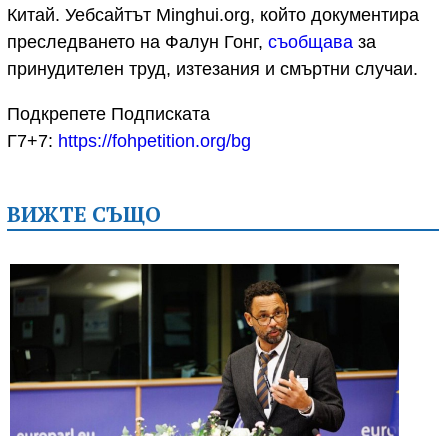
Китай. Уебсайтът Minghui.org, който документира
преследването на Фалун Гонг,
съобщава
за
принудителен труд, изтезания и смъртни случаи.
Подкрепете Подписката
Г7+7:
https://fohpetition.org/bg
ВИЖТЕ СЪЩО