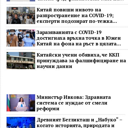
Китай
Китай повиши нивото на
разпространение на COVID-19;
експерти подозират по-тежка
ситуация
Заразяванията с COVID-19
достигнаха връхна точка в Южен
Китай на фона на ръст в цялата
страна
Китайски учени обявиха, че ККП
принуждава за фалшифициране на
научни данни
Министър Ивкова: Здравната
система се нуждае от смели
реформи
Древният Бегликташ и „Набуко“ –
когато историята, природата и