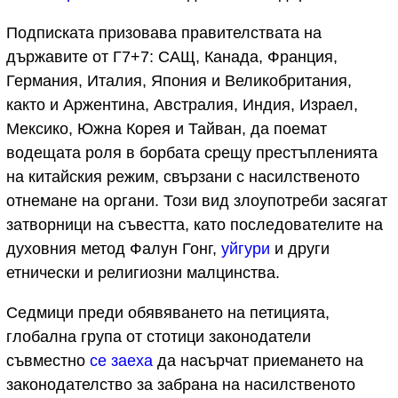
Подписката призовава правителствата на
държавите от Г7+7: САЩ, Канада, Франция,
Германия, Италия, Япония и Великобритания,
както и Аржентина, Австралия, Индия, Израел,
Мексико, Южна Корея и Тайван, да поемат
водещата роля в борбата срещу престъпленията
на китайския режим, свързани с насилственото
отнемане на органи. Този вид злоупотреби засягат
затворници на съвестта, като последователите на
духовния метод Фалун Гонг,
уйгури
и други
етнически и религиозни малцинства.
Седмици преди обявяването на петицията,
глобална група от стотици законодатели
съвместно
се заеха
да насърчат приемането на
законодателство за забрана на насилственото