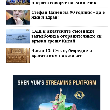
операта говорят на един език
Стефан Цанев на 90 години – да е
жив и здрав!
САЩ и азиатските съюзници
задълбочиха отбранителните си
връзки срещу Китай
Число 13: Смърт, безредие и
вратата към нов живот