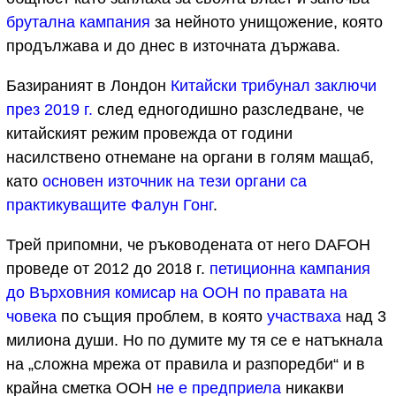
брутална кампания
за нейното унищожение, която
продължава и до днес в източната държава.
Базираният в Лондон
Китайски трибунал заключи
през 2019 г.
след едногодишно разследване, че
китайският режим провежда от години
насилствено отнемане на органи в голям мащаб,
като
основен източник на тези органи са
практикуващите Фалун Гонг
.
Трей припомни, че ръководената от него DAFOH
проведе от 2012 до 2018 г.
петиционна кампания
до Върховния комисар на ООН по правата на
човека
по същия проблем, в която
участваха
над 3
милиона души. Но по думите му тя се е натъкнала
на „сложна мрежа от правила и разпоредби“ и в
крайна сметка ООН
не е предприела
никакви