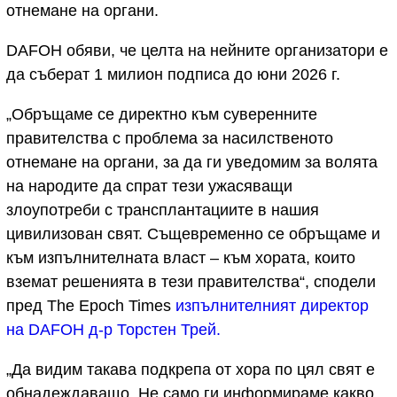
отнемане на органи.
DAFOH обяви, че целта на нейните организатори е
да съберат 1 милион подписа до юни 2026 г.
„Обръщаме се директно към суверенните
правителства с проблема за насилственото
отнемане на органи, за да ги уведомим за волята
на народите да спрат тези ужасяващи
злоупотреби с трансплантациите в нашия
цивилизован свят. Същевременно се обръщаме и
към изпълнителната власт – към хората, които
вземат решенията в тези правителства“, сподели
пред The Epoch Times
изпълнителният директор
на DAFOH д-р Торстен Трей.
„Да видим такава подкрепа от хора по цял свят е
обнадеждаващо. Не само ги информираме какво