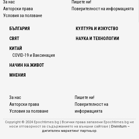
За нас
Пишете ни!
Авторски права
Поверителност на информацията
Условия за ползване
БЪЛГАРИЯ
КУЛТУРА И ИЗКУСТВО
СВЯТ
НАУКА И ТЕХНОЛОГИИ
КИТАЙ
COVID-19 и Ваксинация
НАЧИН НА ЖИВОТ
МНЕНИЯ
За нас
Пишете ни!
Авторски права
Поверителност на
Условия за ползване
информацията
Copyright © 2024 Epochtimes.bg | Всички права запазени Epochtimes.bg не
носи отговорност за съдържанието на външни сайтове |
Divinitum –
дигитален маркетинг партньор
.