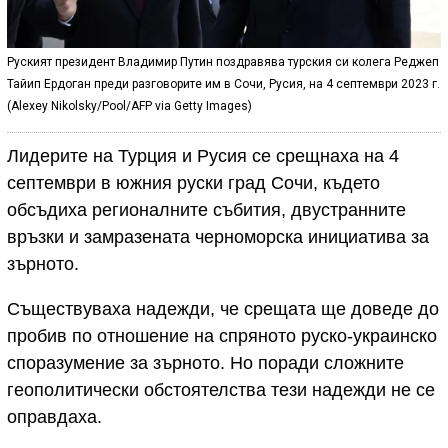
Руският президент Владимир Путин поздравява турския си колега Реджеп
Тайип Ердоган преди разговорите им в Сочи, Русия, на 4 септември 2023 г.
(Alexey Nikolsky/Pool/AFP via Getty Images)
Лидерите на Турция и Русия се срещнаха на 4
септември в южния руски град Сочи, където
обсъдиха регионалните събития, двустранните
връзки и замразената черноморска инициатива за
зърното.
Съществуваха надежди, че срещата ще доведе до
пробив по отношение на спряното руско-украинско
споразумение за зърното. Но поради сложните
геополитически обстоятелства тези надежди не се
оправдаха.