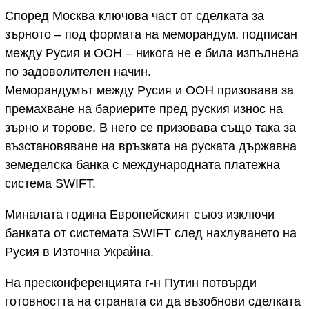
Според Москва ключова част от сделката за
зърното – под формата на меморандум, подписан
между Русия и ООН – никога не е била изпълнена
по задоволителен начин.
Меморандумът между Русия и ООН призовава за
премахване на бариерите пред руския износ на
зърно и торове. В него се призовава също така за
възстановяване на връзката на руската държавна
земеделска банка с международната платежна
система SWIFT.
Миналата година Европейският съюз изключи
банката от системата SWIFT след нахлуването на
Русия в Източна Украйна.
На пресконференцията г-н Путин потвърди
готовността на страната си да възобнови сделката