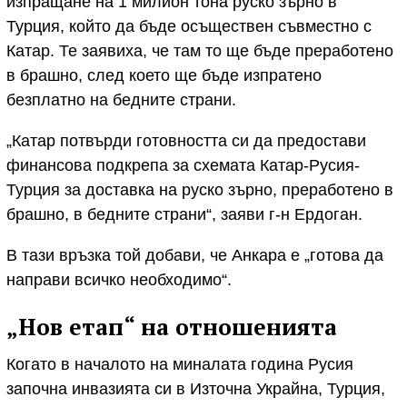
изпращане на 1 милион тона руско зърно в
Турция, който да бъде осъществен съвместно с
Катар. Те заявиха, че там то ще бъде преработено
в брашно, след което ще бъде изпратено
безплатно на бедните страни.
„Катар потвърди готовността си да предостави
финансова подкрепа за схемата Катар-Русия-
Турция за доставка на руско зърно, преработено в
брашно, в бедните страни“, заяви г-н Ердоган.
В тази връзка той добави, че Анкара е „готова да
направи всичко необходимо“.
„Нов етап“ на отношенията
Когато в началото на миналата година Русия
започна инвазията си в Източна Украйна, Турция,