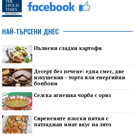
НАЙ-ТЪРСЕНИ ДНЕС
Пълнени сладки картофи
Десерт без печене: една смес, две
изкушения – торта или енергийни
бонбони
Селска агнешка чорба с ориз
Сиренените плоски питки с
патладжан имат вкус на лято