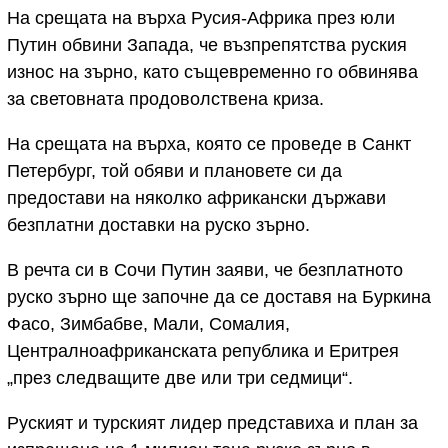
На срещата на върха Русия-Африка през юли
Путин обвини Запада, че възпрепятства руския
износ на зърно, като същевременно го обвинява
за световната продоволствена криза.
На срещата на върха, която се проведе в Санкт
Петербург, той обяви и плановете си да
предостави на няколко африкански държави
безплатни доставки на руско зърно.
В речта си в Сочи Путин заяви, че безплатното
руско зърно ще започне да се доставя на Буркина
Фасо, Зимбабве, Мали, Сомалия,
Централноафриканската република и Еритрея
„през следващите две или три седмици“.
Руският и турският лидер представиха и план за