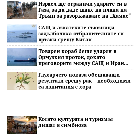
Израел ще ограничи ударите си в
Газа, за да даде шанс на плана на
Тръмп за разоръжаване на „Хамас“
САЩ и азиатските съюзници
задълбочиха отбранителните си
връзки срещу Китай
Товарен кораб беше ударен в
Ормузкия проток, докато
преговорите между САЩ и Иран
останаха в безизходица
Глухарчето показа обещаващи
резултати срещу рак – необходими
са изпитания с хора
Когато културата и туризмът
дишат в симбиоза