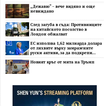
„Дежавю“ – вече видяно и още
невиждано
След загуба в съда: Противниците
на китайското посолство в
Лондон обжалват
ЕС използва 1,62 милиарда долара
от лихвите върху замразените
руски активи, за да подкрепи
Украйна
Новият кръг от мита на Тръмп