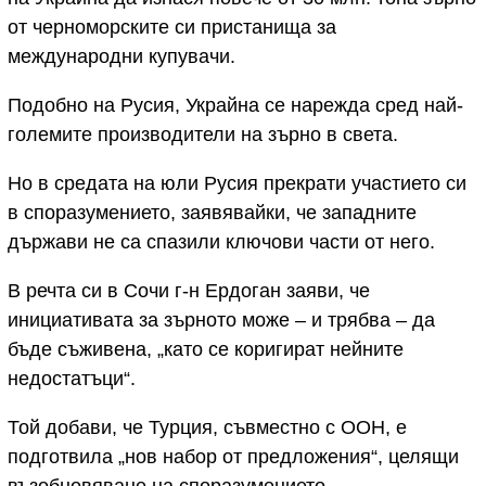
от черноморските си пристанища за
международни купувачи.
Подобно на Русия, Украйна се нарежда сред най-
големите производители на зърно в света.
Но в средата на юли Русия прекрати участието си
в споразумението, заявявайки, че западните
държави не са спазили ключови части от него.
В речта си в Сочи г-н Ердоган заяви, че
инициативата за зърното може – и трябва – да
бъде съживена, „като се коригират нейните
недостатъци“.
Той добави, че Турция, съвместно с ООН, е
подготвила „нов набор от предложения“, целящи
възобновяване на споразумението.