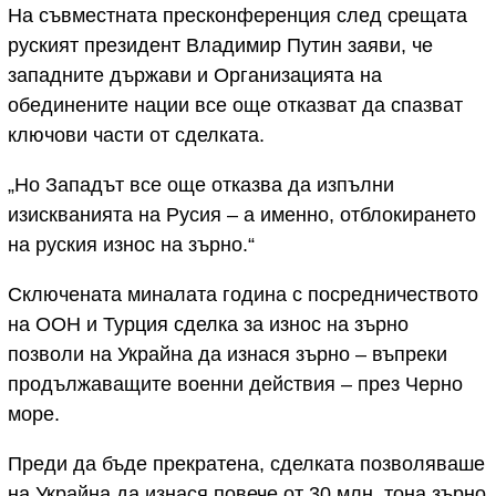
На съвместната пресконференция след срещата
руският президент Владимир Путин заяви, че
западните държави и Организацията на
обединените нации все още отказват да спазват
ключови части от сделката.
„Но Западът все още отказва да изпълни
изискванията на Русия – а именно, отблокирането
на руския износ на зърно.“
Сключената миналата година с посредничеството
на ООН и Турция сделка за износ на зърно
позволи на Украйна да изнася зърно – въпреки
продължаващите военни действия – през Черно
море.
Преди да бъде прекратена, сделката позволяваше
на Украйна да изнася повече от 30 млн. тона зърно