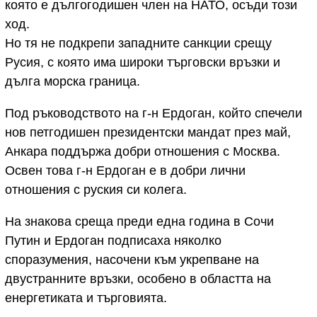
която е дългогодишен член на НАТО, осъди този
ход.
Но тя не подкрепи западните санкции срещу
Русия, с която има широки търговски връзки и
дълга морска граница.
Под ръководството на г-н Ердоган, който спечели
нов петгодишен президентски мандат през май,
Анкара поддържа добри отношения с Москва.
Освен това г-н Ердоган е в добри лични
отношения с руския си колега.
На знакова среща преди една година в Сочи
Путин и Ердоган подписаха няколко
споразумения, насочени към укрепване на
двустранните връзки, особено в областта на
енергетиката и търговията.