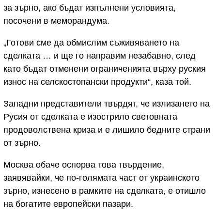
за зърно, ако бъдат изпълнени условията,
посочени в меморандума.
„Готови сме да обмислим съживяването на
сделката … и ще го направим незабавно, след
като бъдат отменени ограниченията върху руския
износ на селскостопански продукти“, каза той.
Западни представители твърдят, че излизането на
Русия от сделката е изострило световната
продоволствена криза и е лишило бедните страни
от зърно.
Москва обаче оспорва това твърдение,
заявявайки, че по-голямата част от украинското
зърно, изнесено в рамките на сделката, е отишло
на богатите европейски пазари.