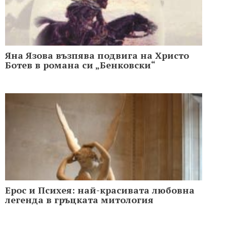
Яна Язова възпява подвига на Христо
Ботев в романа си „Бенковски“
Ерос и Психея: най-красивата любовна
легенда в гръцката митология