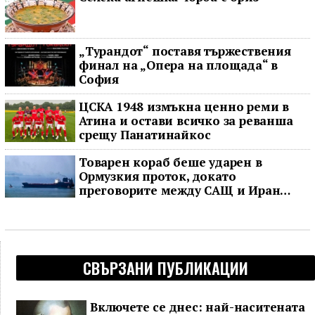
„Турандот“ поставя тържествения
финал на „Опера на площада“ в
София
ЦСКА 1948 измъкна ценно реми в
Атина и остави всичко за реванша
срещу Панатинайкос
Товарен кораб беше ударен в
Ормузкия проток, докато
преговорите между САЩ и Иран
останаха в безизходица
СВЪРЗАНИ ПУБЛИКАЦИИ
Включете се днес: най-наситената