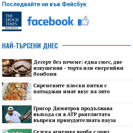
Последвайте ни във Фейсбук
НАЙ-ТЪРСЕНИ ДНЕС
Десерт без печене: една смес, две
изкушения – торта или енергийни
бонбони
Сиренените плоски питки с
патладжан имат вкус на лято
Григор Димитров продължава
възхода си в ATP ранглистата
въпреки принудителната пауза
Селска агнешка чорба с ориз