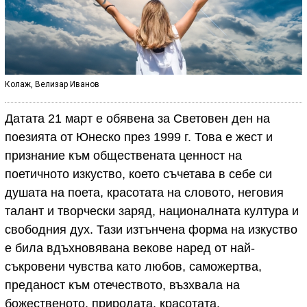
Колаж, Велизар Иванов
Датата 21 март е обявена за Световен ден на
поезията от Юнеско през 1999 г. Това е жест и
признание към обществената ценност на
поетичното изкуство, което съчетава в себе си
душата на поета, красотата на словото, неговия
талант и творчески заряд, националната култура и
свободния дух. Тази изтънчена форма на изкуство
е била вдъхновявана векове наред от най-
съкровени чувства като любов, саможертва,
преданост към отечеството, възхвала на
божественото, природата, красотата.