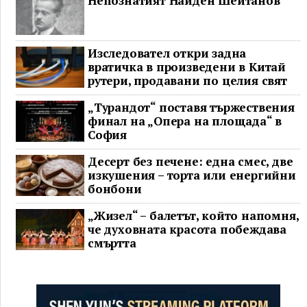
Непознатият Найден Шейтанов
Изследовател откри задна
вратичка в произведени в Китай
рутери, продавани по целия свят
„Турандот“ поставя тържествения
финал на „Опера на площада“ в
София
Десерт без печене: една смес, две
изкушения – торта или енергийни
бонбони
„Жизел“ – балетът, който напомня,
че духовната красота побеждава
смъртта