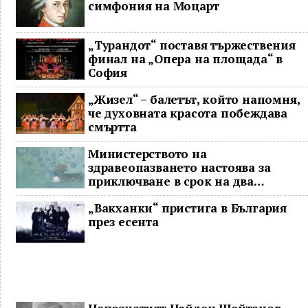
симфония на Моцарт
„Турандот“ поставя тържествения
финал на „Опера на площада“ в
София
„Жизел“ – балетът, който напомня,
че духовната красота побеждава
смъртта
Министерството на
здравеопазването настоява за
приключване в срок на два
ключови строителни проекта
„Вакханки“ пристига в България
през есента