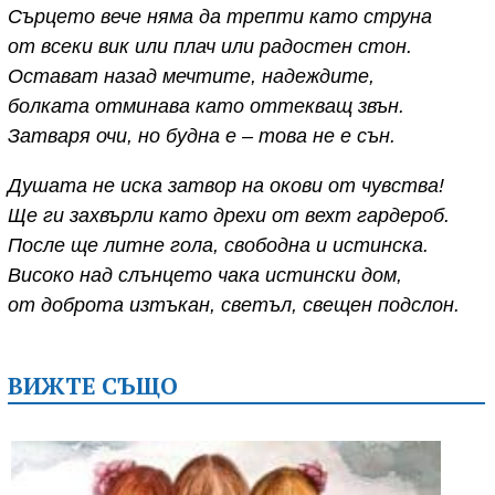
Сърцето вечe няма да трепти като струна
от всеки вик или плач или радостен стон.
Остават назад мечтите, надеждите,
болката отминава като оттекващ звън.
Затваря очи, но будна е – това не е сън.
Душата не иска затвор на окови от чувства!
Ще ги захвърли като дрехи от вехт гардероб.
После ще литне гола, свободна и истинска.
Високо над слънцето чака истински дом,
от доброта изтъкан, светъл, свещен подслон.
ВИЖТЕ СЪЩО