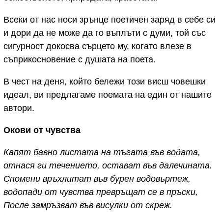
Всеки от нас носи зрънце поетичен заряд в себе си
и дори да не може да го въплъти с думи, той със
сигурност докосва сърцето му, когато влезе в
съприкосновение с душата на поета.
В чест на деня, който бележи този висш човешки
идеал, ви предлагаме поемата на един от нашите
автори.
Окови от чувства
Капят бавно листата на тъгата във водата,
отнася ги течението, остават във далечината.
Спомени връхлитат във бурен водовъртеж,
водопади от чувства превръщат се в пръски,
После замръзват във висулки от скреж.