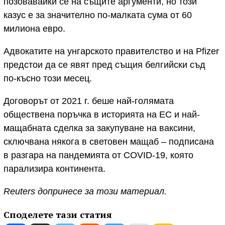
позовавайки се на същите аргументи, но този
казус е за значително по-малката сума от
60
милиона евро.
Адвокатите на унгарското правителство и на Pfizer
предстои да се явят пред същия белгийски съд
по-късно този месец.
Договорът от 2021 г. беше най-голямата
обществена поръчка в историята на ЕС и най-
мащабната сделка за закупуване на ваксини,
сключвана някога в световен мащаб – подписана
в разгара на пандемията от COVID-19, която
парализира континента.
Reuters допринесе за този материал.
Споделете тази статия