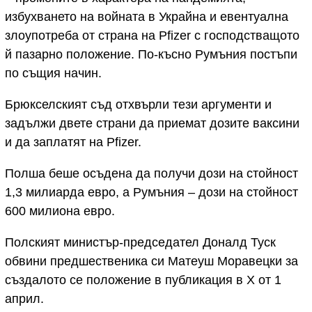
избухването на войната в Украйна и евентуална
злоупотреба от страна на Pfizer с господстващото
й пазарно положение. По-късно Румъния постъпи
по същия начин.
Брюкселският съд отхвърли тези аргументи и
задължи двете страни да приемат дозите ваксини
и да заплатят на Pfizer.
Полша беше осъдена да получи дози на стойност
1,3 милиарда евро, а Румъния – дози на стойност
600 милиона евро.
Полският министър-председател Доналд Туск
обвини предшественика си Матеуш Моравецки за
създалото се положение в публикация в X от 1
април.