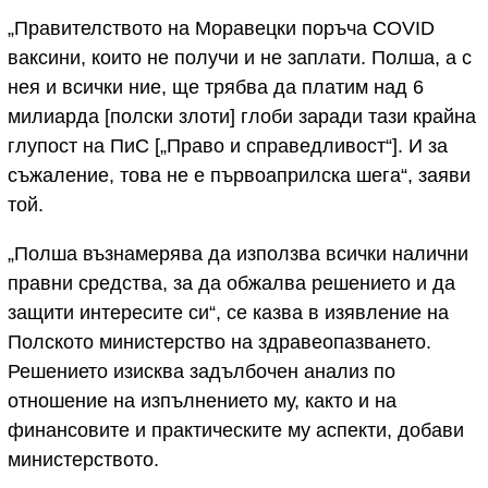
„Правителството на Моравецки поръча COVID
ваксини, които не получи и не заплати. Полша, а с
нея и всички ние, ще трябва да платим над 6
милиарда [полски злоти] глоби заради тази крайна
глупост на ПиС [„Право и справедливост“]. И за
съжаление, това не е първоаприлска шега“, заяви
той.
„Полша възнамерява да използва всички налични
правни средства, за да обжалва решението и да
защити интересите си“, се казва в изявление на
Полското министерство на здравеопазването.
Решението изисква задълбочен анализ по
отношение на изпълнението му, както и на
финансовите и практическите му аспекти, добави
министерството.