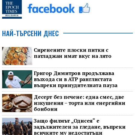
НАЙ-ТЪРСЕНИ ДНЕС
Сиренените плоски питки с
патладжан имат вкус на лято
Григор Димитров продължава
възхода си в ATP ранглистата
въпреки принудителната пауза
Десерт без печене: една смес, две
изкушения – торта или енергийни
бонбони
Защо филмът „Одисея“ е
задължителен за гледане, въпреки
всичките му недостатъци