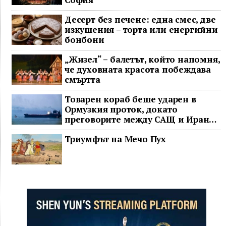
Десерт без печене: една смес, две
изкушения – торта или енергийни
бонбони
„Жизел“ – балетът, който напомня,
че духовната красота побеждава
смъртта
Товарен кораб беше ударен в
Ормузкия проток, докато
преговорите между САЩ и Иран
останаха в безизходица
Триумфът на Мечо Пух