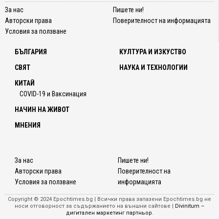
За нас
Пишете ни!
Авторски права
Поверителност на информацията
Условия за ползване
БЪЛГАРИЯ
КУЛТУРА И ИЗКУСТВО
СВЯТ
НАУКА И ТЕХНОЛОГИИ
КИТАЙ
COVID-19 и Ваксинация
НАЧИН НА ЖИВОТ
МНЕНИЯ
За нас
Пишете ни!
Авторски права
Поверителност на
Условия за ползване
информацията
Copyright © 2024 Epochtimes.bg | Всички права запазени Epochtimes.bg не
носи отговорност за съдържанието на външни сайтове |
Divinitum –
дигитален маркетинг партньор
.