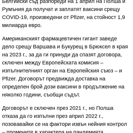
Белгийски съд разпореди на 1 април на Полша и
Румъния да получат и заплатят ваксини срещу
COVID-19, произведени от Pfizer, на стойност 1,9
милиарда евро.
Американският фармацевтичен гигант заведе
дело срещу Варшава и Букурещ в Брюксел в края
на 2023 г., за да ги принуди да спазят договора,
сключен между Европейската комисия –
изпълнителният орган на Европейския съюз – и
Pfizer. Договорът предвижда доставка на
определен брой дози ваксини в продължение на
няколко години, съобщи съдът.
Договорът е сключен през 2021 г., но Полша
отказа да го изпълни през април 2022 г.,
позовавайки се на фактори извън нейния контрол
– промените в характера на пандемията,