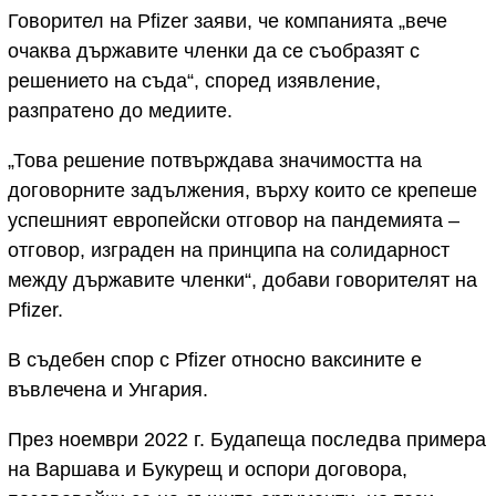
Говорител на Pfizer заяви, че компанията „вече
очаква държавите членки да се съобразят с
решението на съда“, според изявление,
разпратено до медиите.
„Това решение потвърждава значимостта на
договорните задължения, върху които се крепеше
успешният европейски отговор на пандемията –
отговор, изграден на принципа на солидарност
между държавите членки“, добави говорителят на
Pfizer.
В съдебен спор с Pfizer относно ваксините е
въвлечена и Унгария.
През ноември 2022 г. Будапеща последва примера
на Варшава и Букурещ и оспори договора,