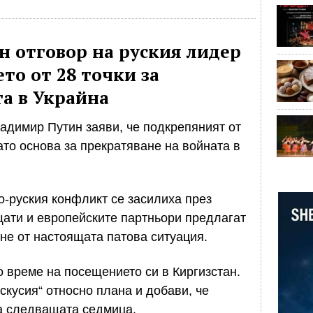
н отговор на руския лидер
о от 28 точки за
а в Украйна
адимир Путин заяви, че подкрепяният от
то основа за прекратяване на войната в
о-руския конфликт се засилиха през
ати и европейските партньори предлагат
не от настоящата патова ситуация.
 време на посещението си в Киргизстан.
искусия“ относно плана и добави, че
а следващата седмица.