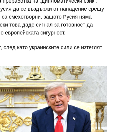
 преработка на „дипломатически език“.
Русия да се въздържи от нападение срещу
 са смехотворни, защото Русия няма
ки това даде сигнал за готовност да
о европейската сигурност.
, след като украинските сили се изтеглят