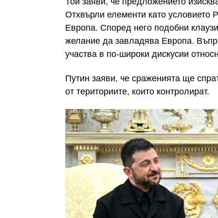
Той заяви, че предложението изисква
Отхвърли елементи като условието 
Европа. Според него подобни клаузи
желание да завладява Европа. Въпре
участва в по-широки дискусии относн
Путин заяви, че сраженията ще спрат
от териториите, които контролират.