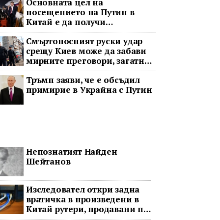
Основната цел на
посещението на Путин в
Китай е да получи
информация за срещата
Смъртоносният руски удар
между Доналд Тръмп и Си
срещу Киев може да забави
Дзинпин
мирните преговори, загатна
Тръмп
Тръмп заяви, че е обсъдил
примирие в Украйна с Путин
Непознатият Найден
Шейтанов
Изследовател откри задна
вратичка в произведени в
Китай рутери, продавани по
целия свят