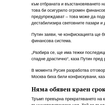
към отбраната и възстановяването н
това би осигурило огромен финансов
предупреждават – това може да подк
дестабилизира световните пазари и 
Путин заяви, че конфискацията ще б
финансова система.
„Разбира се, ще има тежки последиц
спадне драстично“, каза Путин пред 
В момента Русия разработва отговор 
Москва биха били конфискувани, каз
Няма обявен краен сро
Тръмп превърна прекратяването на 