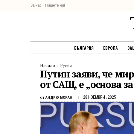
За нас
Пишете ни!
БЪЛГАРИЯ
ЕВРОПА
СА
Начало
Русия
Путин заяви, че ми
от САЩ, е „основа 
от
28 НОЕМВРИ , 2025
АНДРЮ МОРАН