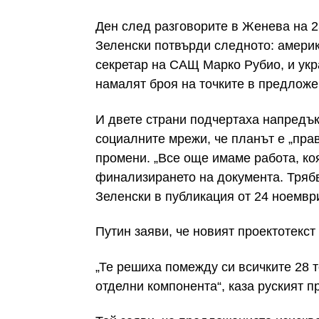
Ден след разговорите в Женева на 
Зеленски потвърди следното: амери
секретар на САЩ Марко Рубио, и укр
намалят броя на точките в предложе
И двете страни подчертаха напредък
социалните мрежи, че планът е „пра
промени. „Все още имаме работа, ко
финализирането на документа. Тряб
Зеленски в публикация от 24 ноември
Путин заяви, че новият проектотекст
„Те решиха помежду си всичките 28 т
отделни компонента“, каза руският п