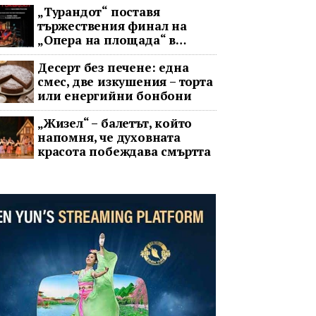
„Турандот“ поставя
тържествения финал на
„Опера на площада“ в
София
Десерт без печене: една
смес, две изкушения – торта
или енергийни бонбони
„Жизел“ – балетът, който
напомня, че духовната
красота побеждава смъртта