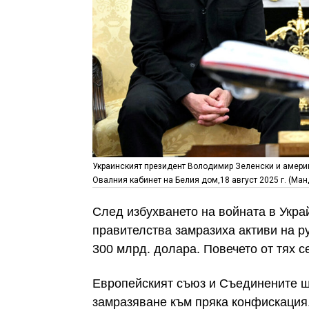
Украинският президент Володимир Зеленски и америк
Овалния кабинет на Белия дом,18 август 2025 г. (Ман
След избухването на войната в Укра
правителства замразиха активи на р
300 млрд. долара. Повечето от тях с
Европейският съюз и Съединените щ
замразяване към пряка конфискация.