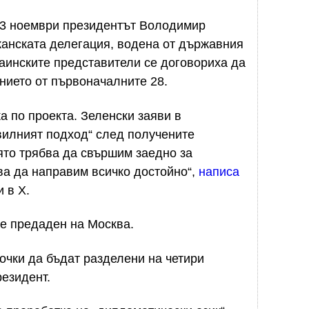
23 ноември президентът Володимир
канската делегация, водена от държавния
аинските представители се договориха да
нието от първоначалните 28.
а по проекта. Зеленски заяви в
вилният подход“ след получените
ято трябва да свършим заедно за
ва да направим всичко достойно“,
написа
 в X.
 е предаден на Москва.
очки да бъдат разделени на четири
резидент.