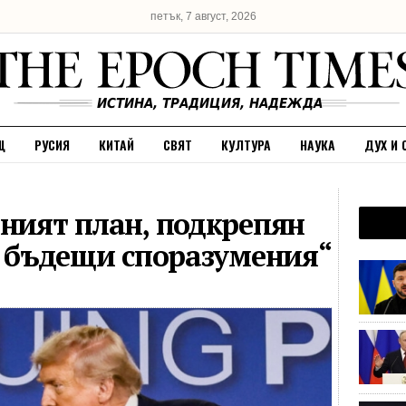
петък, 7 август, 2026
Щ
РУСИЯ
КИТАЙ
СВЯТ
КУЛТУРА
НАУКА
ДУХ И 
рният план, подкрепян
за бъдещи споразумения“