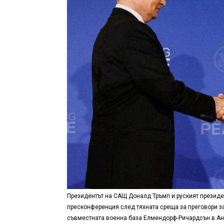
Президентът на САЩ Доналд Тръмп и руският президе
пресконференция след тяхната среща за преговори за
съвместната военна база Елмендорф-Ричардсън в Анко