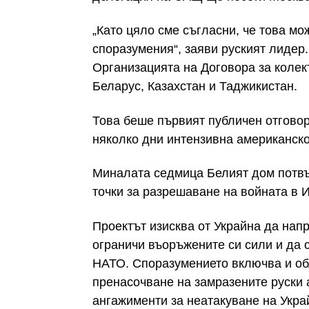
„Като цяло сме съгласни, че това м
споразумения“, заяви руският лидер
Организацията на Договора за колек
Беларус, Казахстан и Таджикистан.
Това беше първият публичен отговор
няколко дни интензивна американск
Миналата седмица Белият дом потвъ
точки за разрешаване на войната в 
Проектът изисква от Украйна да нап
ограничи въоръжените си сили и да с
НАТО. Споразумението включва и обл
пренасочване на замразените руски 
ангажименти за неатакуване на Укра