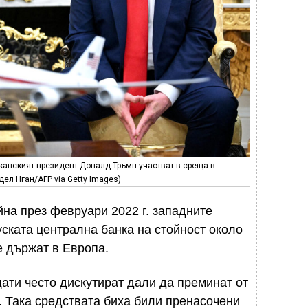
анският президент Доналд Тръмп участват в среща в
дел Нган/AFP via Getty Images)
йна през февруари 2022 г. западните
уската централна банка на стойност около
е държат в Европа.
ати често дискутират дали да преминат от
 Така средствата биха били пренасочени