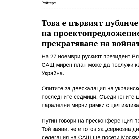
Ройтерс
Това е първият публиче
на проектопредложениет
прекратяване на войнат
На 27 ноември руският президент Вл
САЩ мирен план може да послужи ка
Украйна.
Опитите за деескалация на украинск
последните седмици. Съединените щ
паралелни мирни рамки с цел излиза
Путин говори на пресконференция по
Той заяви, че е готов за „сериозна д
делегация на САЩ ще посети Москв