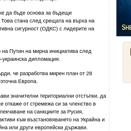
оже да бъде основа за бъдещи
. Това стана след срещата на върха на
тивна сигурност (ОДКС) с лидерите на
 на Путин на мирна инициатива след
о-украинска дипломация.
рди, че разработва мирен план от 28
Източна Европа.
рави значителни териториални отстъпки, да
е откаже от стремежа си за членство в
екчаване на санкциите за Русия,
активи към възстановяването на Украйна и
йна или други европейски държави.