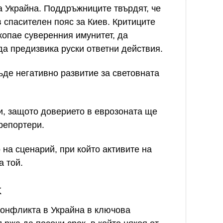
а Украйна. Поддръжниците твърдят, че
 спасителен пояс за Киев. Критиците
опае суверенния имунитет, да
да предизвика руски ответни действия.
ъде негативно развитие за световната
и, защото доверието в еврозоната ще
репортери.
на сценарий, при който активите на
а той.
к
конфликта в Украйна в ключова