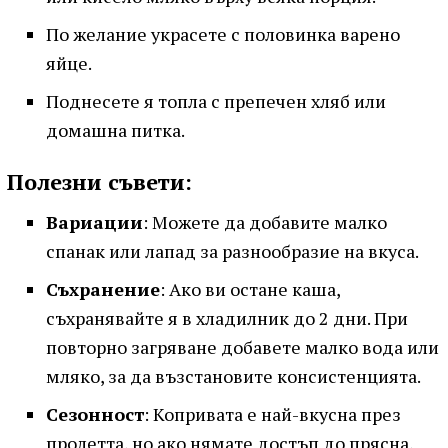
По желание украсете с половинка варено
яйце.
Поднесете я топла с препечен хляб или
домашна питка.
Полезни съвети:
Вариации
: Можете да добавите малко
спанак или лапад за разнообразие на вкуса.
Съхранение
: Ако ви остане каша,
съхранявайте я в хладилник до 2 дни. При
повторно загряване добавете малко вода или
мляко, за да възстановите консистенцията.
Сезонност
: Копривата е най-вкусна през
пролетта, но ако нямате достъп до прясна,