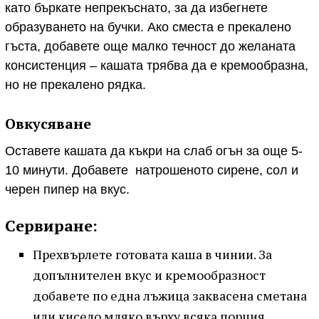
като бъркате непрекъснато, за да избегнете
образуването на бучки. Ако сместа е прекалено
гъста, добавете още малко течност до желаната
консистенция – кашата трябва да е кремообразна,
но не прекалено рядка.
Овкусяване
Оставете кашата да къкри на слаб огън за още 5-
10 минути. Добавете натрошеното сирене, сол и
черен пипер на вкус.
Сервиране:
Прехвърлете готовата каша в чинии. За
допълнителен вкус и кремообразност
добавете по една лъжица заквасена сметана
или кисело мляко върху всяка порция.