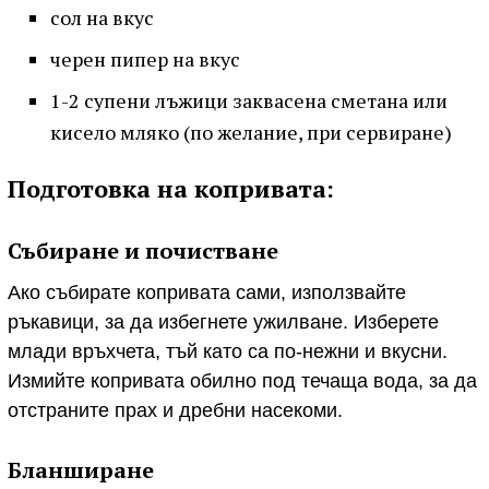
сол на вкус
черен пипер на вкус
1-2 супени лъжици заквасена сметана или
кисело мляко (по желание, при сервиране)
Подготовка на копривата:
Събиране и почистване
Ако събирате копривата сами, използвайте
ръкавици, за да избегнете ужилване. Изберете
млади връхчета, тъй като са по-нежни и вкусни.
Измийте копривата обилно под течаща вода, за да
отстраните прах и дребни насекоми.
Бланширане