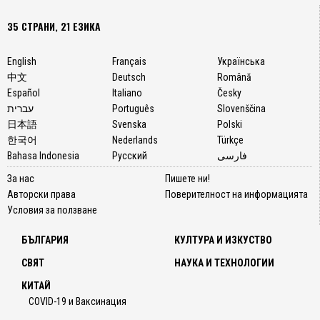
35 СТРАНИ, 21 ЕЗИКА
English
Français
Українська
中文
Deutsch
Română
Español
Italiano
Česky
עברית
Português
Slovenščina
日本語
Svenska
Polski
한국어
Nederlands
Türkçe
Bahasa Indonesia
Русский
فارسی
За нас
Пишете ни!
Авторски права
Поверителност на информацията
Условия за ползване
БЪЛГАРИЯ
КУЛТУРА И ИЗКУСТВО
СВЯТ
НАУКА И ТЕХНОЛОГИИ
КИТАЙ
COVID-19 и Ваксинация