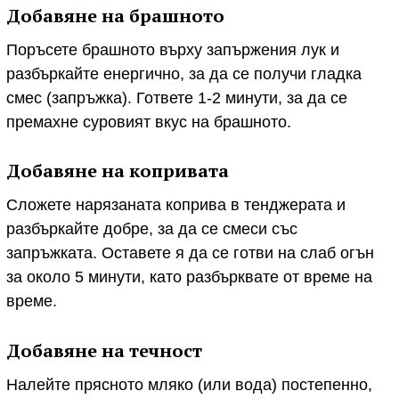
Добавяне на брашното
Поръсете брашното върху запържения лук и
разбъркайте енергично, за да се получи гладка
смес (запръжка). Гответе 1-2 минути, за да се
премахне суровият вкус на брашното.
Добавяне на копривата
Сложете нарязаната коприва в тенджерата и
разбъркайте добре, за да се смеси със
запръжката. Оставете я да се готви на слаб огън
за около 5 минути, като разбърквате от време на
време.
Добавяне на течност
Налейте прясното мляко (или вода) постепенно,