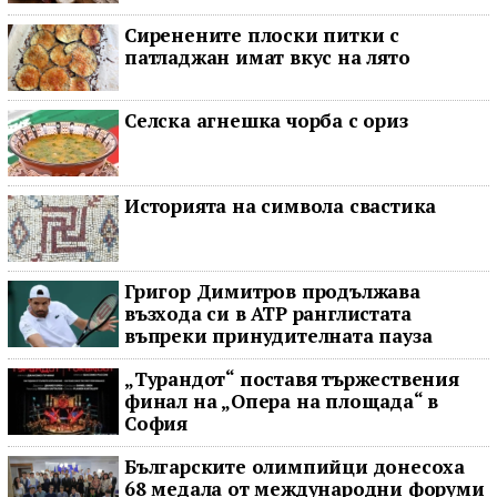
Сиренените плоски питки с
патладжан имат вкус на лято
Селска агнешка чорба с ориз
Историята на символа свастика
Григор Димитров продължава
възхода си в ATP ранглистата
въпреки принудителната пауза
„Турандот“ поставя тържествения
финал на „Опера на площада“ в
София
Българските олимпийци донесоха
68 медала от международни форуми