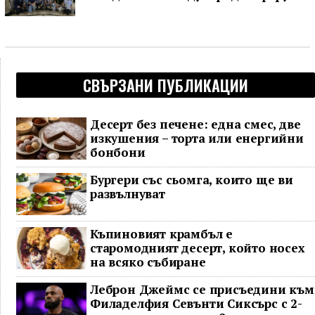
СВЪРЗАНИ ПУБЛИКАЦИИ
Десерт без печене: една смес, две
изкушения – торта или енергийни
бонбони
Бургери със сьомга, които ще ви
развълнуват
Къпиновият крамбъл е
старомодният десерт, който носех
на всяко събиране
Леброн Джеймс се присъедини към
Филаделфия Севънти Сиксърс с 2-