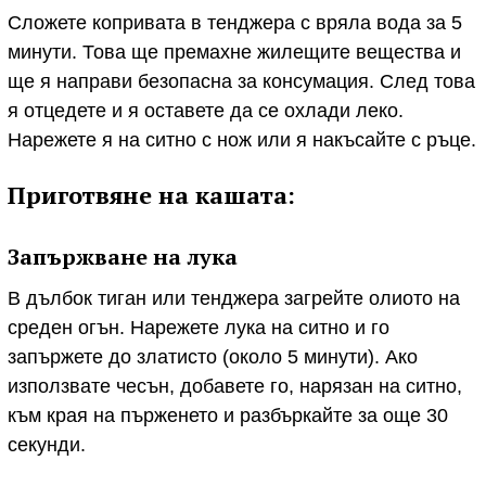
Сложете копривата в тенджера с вряла вода за 5
минути. Това ще премахне жилещите вещества и
ще я направи безопасна за консумация. След това
я отцедете и я оставете да се охлади леко.
Нарежете я на ситно с нож или я накъсайте с ръце.
Приготвяне на кашата:
Запържване на лука
В дълбок тиган или тенджера загрейте олиото на
среден огън. Нарежете лука на ситно и го
запържете до златисто (около 5 минути). Ако
използвате чесън, добавете го, нарязан на ситно,
към края на пърженето и разбъркайте за още 30
секунди.