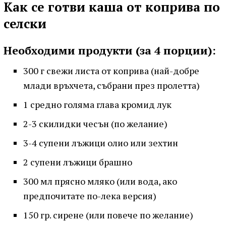
Как се готви каша от коприва по
селски
Необходими продукти (за 4 порции):
300 г свежи листа от коприва (най-добре
млади връхчета, събрани през пролетта)
1 средно голяма глава кромид лук
2-3 скилидки чесън (по желание)
3-4 супени лъжици олио или зехтин
2 супени лъжици брашно
300 мл прясно мляко (или вода, ако
предпочитате по-лека версия)
150 гр. сирене (или повече по желание)