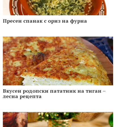
Пресен спанак с ориз на фурна
Вкусен родопски пататник на тиган –
лесна рецепта