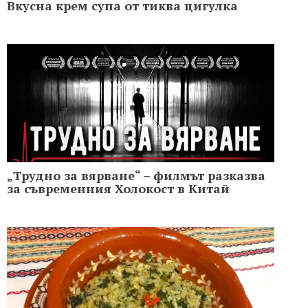
Вкусна крем супа от тиква цигулка
„Трудно за вярване“ – филмът разказва
за съвременния Холoкост в Китай