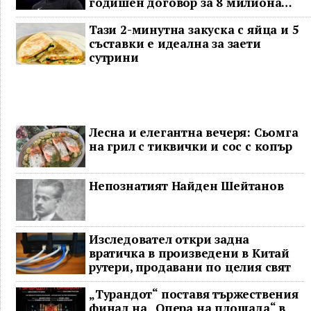
годишен договор за 8 милиона
долара
Тази 2-минутна закуска с яйца и 5
съставки е идеална за заети
сутрини
Лесна и елегантна вечеря: Сьомга
на грил с тиквички и сос с копър
Непознатият Найден Шейтанов
Изследовател откри задна
вратичка в произведени в Китай
рутери, продавани по целия свят
„Турандот“ поставя тържествения
финал на „Опера на площада“ в